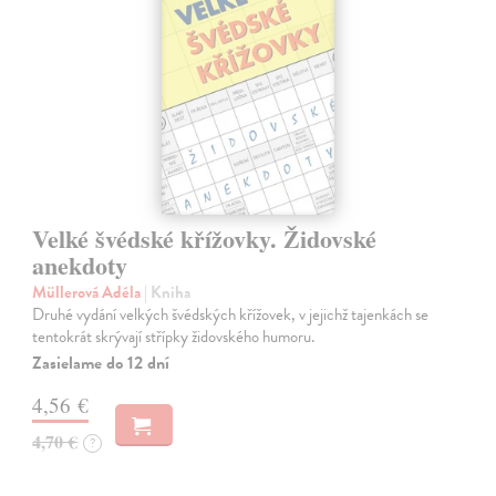
Velké švédské křížovky. Židovské
anekdoty
Müllerová Adéla
| Kniha
Druhé vydání velkých švédských křížovek, v jejichž tajenkách se
tentokrát skrývají střípky židovského humoru.
Zasielame do 12 dní
4,56 €
4,70 €
?