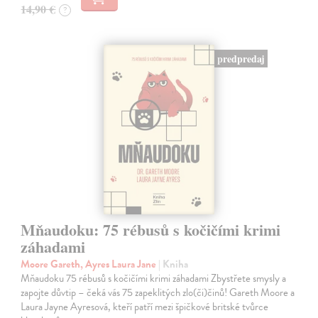
14,90 €
?
predpredaj
Mňaudoku: 75 rébusů s kočičími krimi
záhadami
Moore Gareth, Ayres Laura Jane
| Kniha
Mňaudoku 75 rébusů s kočičími krimi záhadami Zbystřete smysly a
zapojte důvtip – čeká vás 75 zapeklitých zlo(či)činů! Gareth Moore a
Laura Jayne Ayresová, kteří patří mezi špičkové britské tvůrce