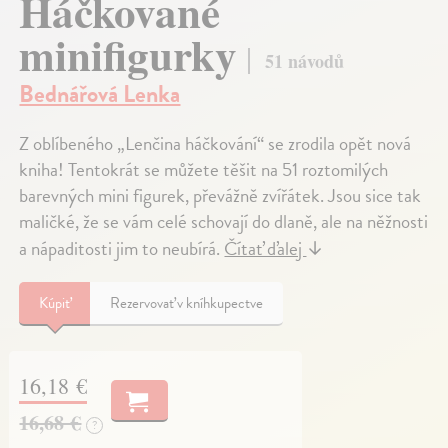
Háčkované
minifigurky
51 návodů
Bednářová Lenka
Z oblíbeného „Lenčina háčkování“ se zrodila opět nová
kniha! Tentokrát se můžete těšit na 51 roztomilých
barevných mini figurek, převážně zvířátek. Jsou sice tak
maličké, že se vám celé schovají do dlaně, ale na něžnosti
a nápaditosti jim to neubírá.
Čítať ďalej
↓
Kúpiť
Rezervovať v kníhkupectve
16,18 €
16,68 €
?