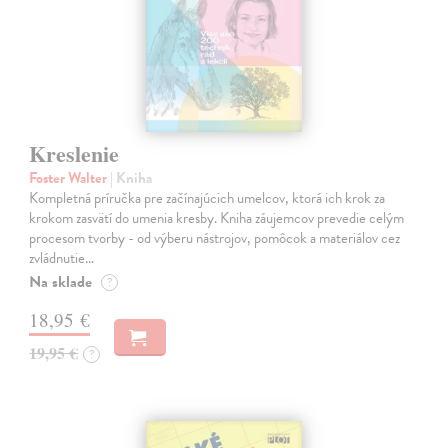
Kreslenie
Foster Walter
| Kniha
Kompletná príručka pre začínajúcich umelcov, ktorá ich krok za
krokom zasvätí do umenia kresby. Kniha záujemcov prevedie celým
procesom tvorby - od výberu nástrojov, pomôcok a materiálov cez
zvládnutie…
Na sklade
?
18,95 €
19,95 €
?