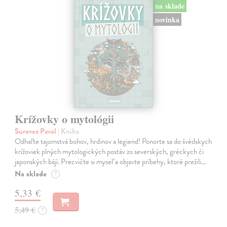
na sklade
novinka
Krížovky o mytológii
Surovec Pavol
| Kniha
Odhaľte tajomstvá bohov, hrdinov a legiend! Ponorte sa do švédskych
krížoviek plných mytologických postáv zo severských, gréckych či
japonských bájí. Precvičte si myseľ a objavte príbehy, ktoré prežili…
Na sklade
?
5,33 €
5,49 €
?