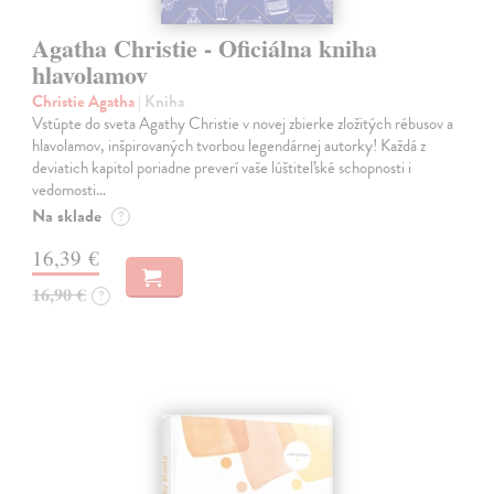
Agatha Christie - Oficiálna kniha
hlavolamov
Christie Agatha
| Kniha
Vstúpte do sveta Agathy Christie v novej zbierke zložitých rébusov a
hlavolamov, inšpirovaných tvorbou legendárnej autorky! Každá z
deviatich kapitol poriadne preverí vaše lúštiteľské schopnosti i
vedomosti…
Na sklade
?
16,39 €
16,90 €
?