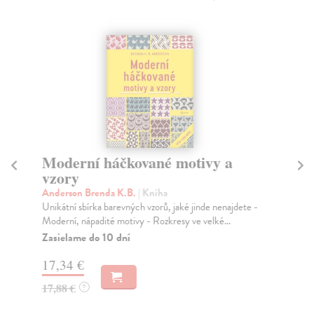
Moderní háčkované motivy a
P
vzory
Ma
Již
Anderson Brenda K.B.
| Kniha
při
Unikátní sbírka barevných vzorů, jaké jinde nenajdete -
Moderní, nápadité motivy - Rozkresy ve velké...
Za
Zasielame do 10 dní
19
17,34 €
19
17,88 €
?