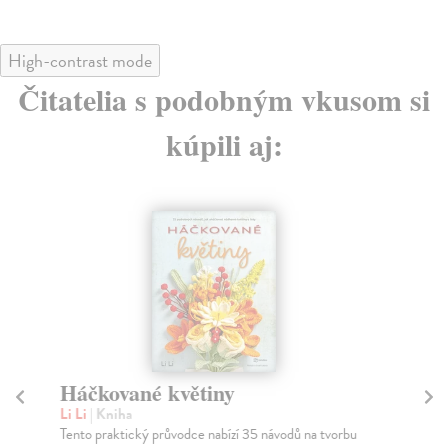
High-contrast mode
Čitatelia s podobným vkusom si
kúpili aj:
Háčkované květiny
H
Li Li
| Kniha
Gol
Tento praktický průvodce nabízí 35 návodů na tvorbu
Vez