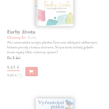
Farby života
Chinmoy Sri
| Kniha
Ako cestovatelia na tejto planéte Zemi sme obklopení nádhernými
farbami prírody a krásou stvorenia. Skrýva tento bohatý gobelín
života nejaký hlbší, vnútorný význam?
Do 5 dní
9,65 €
9,95 €
?