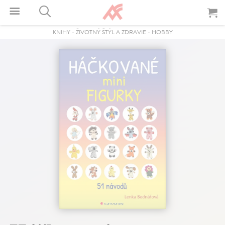
KNIHY
-
ŽIVOTNÝ ŠTÝL A ZDRAVIE
-
HOBBY