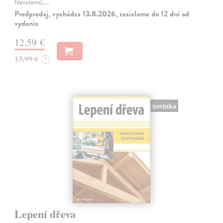
hlavolamů,…
Predpredaj, vychádza 13.8.2026, zasielame do 12 dní od
vydania
12,59 €
13,99 €
?
novinka
Lepení dřeva