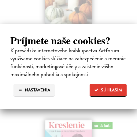
Plstenie. Návody na celý rok
Príjmete naše cookies?
Masárová Marína
| Kniha
Ponorte sa do sveta vlny a vlastnoručne vyrobených plstených
K prevádzke internetového kníhkupectva Artforum
vecičiek. Kniha obsahuje informácie o druhoch vlny a potrebných
pomôckach, taktiež podrobne popisuje základné techniky suchého
využívame cookies slúžiace na zabezpečenie a meranie
plstenia.
funkčnosti, marketingové účely a zaistenie vášho
Na sklade
?
maximálneho pohodlia a spokojnosti.
28,90 €
NASTAVENIA
SÚHLASÍM
na sklade