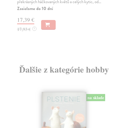
překrásných háčkovaných květů a celých kytic, od...
pro
Zasielame do 10 dní
Za
17,39 €
18
17,93 €
19
?
Ďalšie z kategórie hobby
na sklade