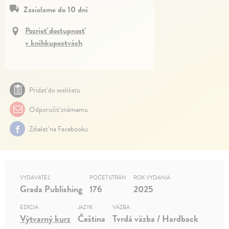
Zasielame do 10 dní
Pozrieť dostupnosť
v kníhkupectvách
Pridať do wishlistu
Odporučiť známemu
Zdielať na Facebooku
VYDAVATEĽ
POČET STRÁN
ROK VYDANIA
Grada Publishing
176
2025
EDÍCIA
JAZYK
VÄZBA
Výtvarný kurz
Čeština
Tvrdá väzba / Hardback