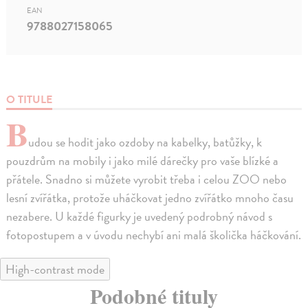
EAN
9788027158065
O TITULE
B
udou se hodit jako ozdoby na kabelky, batůžky, k
pouzdrům na mobily i jako milé dárečky pro vaše blízké a
přátele. Snadno si můžete vyrobit třeba i celou ZOO nebo
lesní zvířátka, protože uháčkovat jedno zvířátko mnoho času
nezabere. U každé figurky je uvedený podrobný návod s
fotopostupem a v úvodu nechybí ani malá školička háčkování.
High-contrast mode
Podobné tituly