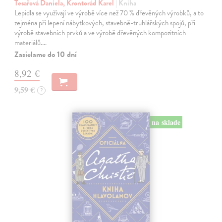
Tesařová Daniela, Krontorád Karel
| Kniha
Lepidla se využívají ve výrobě více než 70 % dřevěných výrobků, a to
zejména při lepení nábytkových, stavebně-truhlářských spojů, při
výrobě stavebních prvků a ve výrobě dřevěných kompozitních
materiálů.…
Zasielame do 10 dní
8,92 €
9,59 €
?
na sklade