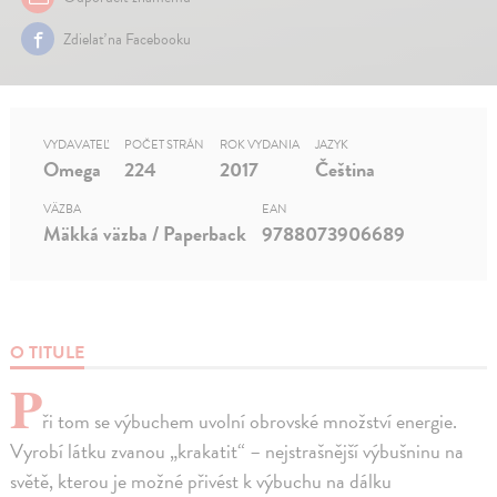
Zdielať na Facebooku
VYDAVATEĽ
POČET STRÁN
ROK VYDANIA
JAZYK
Omega
224
2017
Čeština
VÄZBA
EAN
Mäkká väzba / Paperback
9788073906689
O TITULE
P
ři tom se výbuchem uvolní obrovské množství energie.
Vyrobí látku zvanou „krakatit“ – nejstrašnější výbušninu na
světě, kterou je možné přivést k výbuchu na dálku