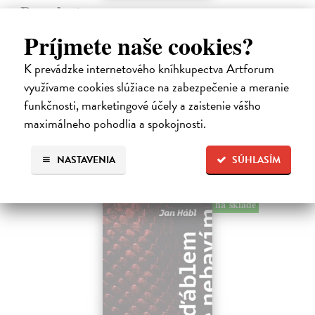
Pomalost
Kundera Milan
| Kniha
Príjmete naše cookies?
Pomalost, chronologicky první ze čtyř románů Milana Kundery
napsaných francouzsky, vychází v českém překladu Anny
K prevádzke internetového kníhkupectva Artforum
Kareninové. Vydávání Kunderových románů v českém jazyce se
využívame cookies slúžiace na zabezpečenie a meranie
uzavírá.
Na sklade
funkčnosti, marketingové účely a zaistenie vášho
?
maximálneho pohodlia a spokojnosti.
14,73 €
15,50 €
?
NASTAVENIA
SÚHLASÍM
na sklade