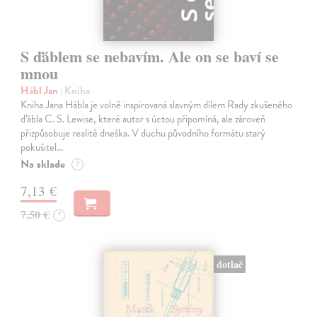
S ďáblem se nebavím. Ale on se baví se
mnou
Hábl Jan
| Kniha
Kniha Jana Hábla je volně inspirovaná slavným dílem Rady zkušeného
ďábla C. S. Lewise, které autor s úctou připomíná, ale zároveň
přizpůsobuje realitě dneška. V duchu původního formátu starý
pokušitel…
Na sklade
?
7,13 €
7,50 €
?
dotlač