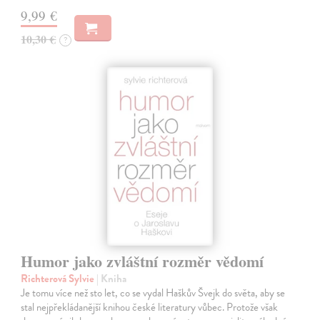
9,99 €
10,30 €
?
Humor jako zvláštní rozměr vědomí
Richterová Sylvie
| Kniha
Je tomu více než sto let, co se vydal Haškův Švejk do světa, aby se
stal nejpřekládanější knihou české literatury vůbec. Protože však