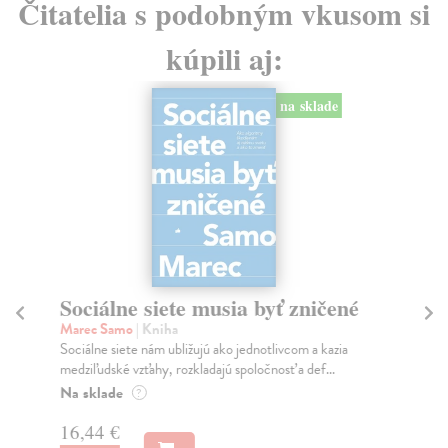
Čitatelia s podobným vkusom si
kúpili aj:
na sklade
Sociálne siete musia byť zničené
S
K
Marec Samo
| Kniha
Sociálne siete nám ubližujú ako jednotlivcom a kazia
Mik
medziľudské vzťahy, rozkladajú spoločnosť a def...
Mon
o k
Na sklade
?
Na
16,44 €