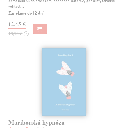
doma není nikdo prorokem, pochopení autorovy geniality, záhadné
velikosti…
Zasielame do 12 dní
12,45 €
13,10 €
?
Mariborská hypnóza