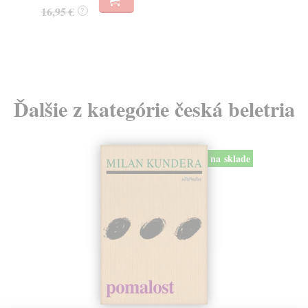
23
16,95 €
?
24
Ďalšie z kategórie česká beletria
na sklade