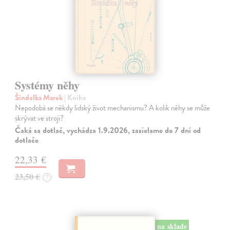
Systémy něhy
Šindelka Marek
| Kniha
Nepodobá se někdy lidský život mechanismu? A kolik něhy se může
skrývat ve stroji?
Čaká sa dotlač, vychádza 1.9.2026, zasielame do 7 dní od
dotlače
22,33 €
23,50 €
?
na sklade