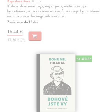
Kaprálová Dora
| Kniha
Kniha o bílé a černé magii, smyslu psaní, životě mouchy a
hypnotizérovi, o mariborském zázraku. Stroboskopicky rozostřená
milostná novela plná magického realismu.
Zasielame do 12 dní
16,44 €
17,30 €
?
na sklade