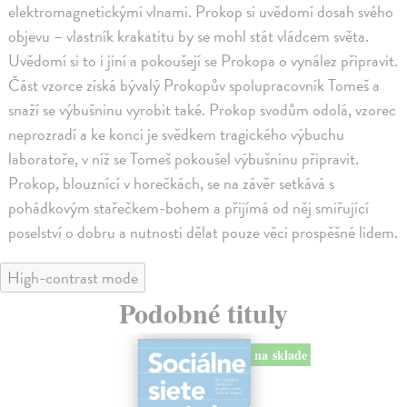
elektromagnetickými vlnami. Prokop si uvědomí dosah svého
objevu – vlastník krakatitu by se mohl stát vládcem světa.
Uvědomí si to i jiní a pokoušejí se Prokopa o vynález připravit.
Část vzorce získá bývalý Prokopův spolupracovník Tomeš a
snaží se výbušninu vyrobit také. Prokop svodům odolá, vzorec
neprozradí a ke konci je svědkem tragického výbuchu
laboratoře, v níž se Tomeš pokoušel výbušninu připravit.
Prokop, blouznící v horečkách, se na závěr setkává s
pohádkovým stařečkem-bohem a přijímá od něj smiřující
poselství o dobru a nutnosti dělat pouze věci prospěšné lidem.
High-contrast mode
Podobné tituly
na sklade