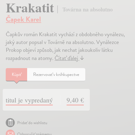
Krakatit
Továrna na absolutno
Čapek Karel
Čapkův román Krakatit vychází z obdobného vynálezu,
jaký autor popsal v Továrně na absolutno. Vynálezce
Prokop objeví způsob, jak nechat jakoukoliv látku
rozpadnout na atomy.
Čítať ďalej
↓
Kúpiť
Rezervovať v kníhkupectve
titul je vypredaný
9,40 €
Pridať do wishlistu
Odporučiť známemu