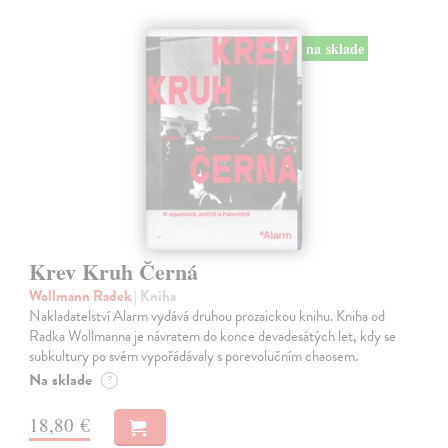
na sklade
Krev Kruh Černá
Wollmann Radek
| Kniha
Nakladatelství Alarm vydává druhou prozaickou knihu. Kniha od
Radka Wollmanna je návratem do konce devadesátých let, kdy se
subkultury po svém vypořádávaly s porevolučním chaosem.
Na sklade
?
18,80 €