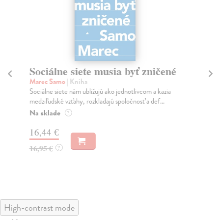
Sociálne siete musia byť zničené
S
K
Marec Samo
| Kniha
Sociálne siete nám ubližujú ako jednotlivcom a kazia
Mik
medziľudské vzťahy, rozkladajú spoločnosť a def...
Mon
o k
Na sklade
?
Na
16,44 €
23
16,95 €
?
24
High-contrast mode