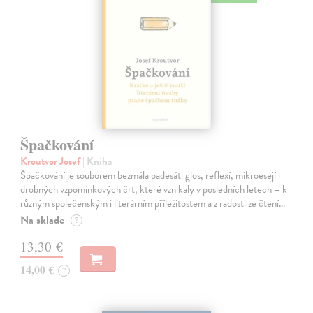
Špačkování
Kroutvor Josef
| Kniha
Špačkování je souborem bezmála padesáti glos, reflexí, mikroesejí i
drobných vzpomínkových črt, které vznikaly v posledních letech – k
různým společenským i literárním příležitostem a z radosti ze čtení…
Na sklade
?
13,30 €
14,00 €
?