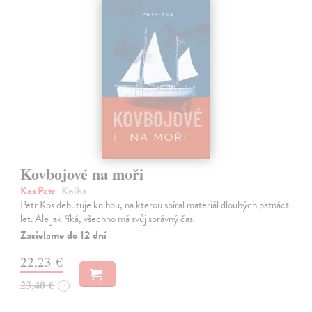
Kovbojové na moři
Kos Petr
| Kniha
Petr Kos debutuje knihou, na kterou sbíral materiál dlouhých patnáct
let. Ale jak říká, všechno má svůj správný čas.
Zasielame do 12 dní
22,23 €
23,40 €
?