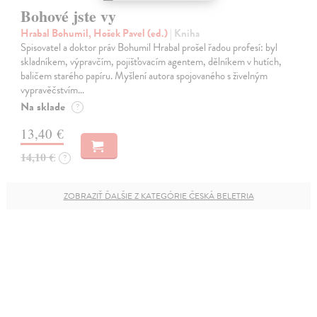
Bohové jste vy
Hrabal Bohumil, Hošek Pavel (ed.)
| Kniha
Spisovatel a doktor práv Bohumil Hrabal prošel řadou profesí: byl
skladníkem, výpravčím, pojišťovacím agentem, dělníkem v hutích,
baličem starého papíru. Myšlení autora spojovaného s živelným
vypravěčstvím…
Na sklade
?
13,40 €
14,10 €
?
ZOBRAZIŤ ĎALŠIE Z KATEGÓRIE ČESKÁ BELETRIA