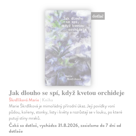
dotlač
Jak dlouho se spí, když kvetou orchideje
Škrdlíková Marie
| Kniha
Marie Škrdlíková je mimořádný přírodní úkaz. Její povídky voní
půdou, kořeny, stonky, listy i květy a rozrůstají se v louku, po které
putují stíny mraků.
Čaká sa dotlač, vychádza 31.8.2026, zasielame do 7 dní od
dotlače