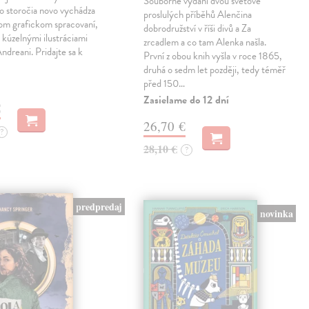
Souborné vydání dvou světově
o storočia novo vychádza
proslulých příběhů Alenčina
nom grafickom spracovaní,
dobrodružství v říši divů a Za
kúzelnými ilustráciami
zrcadlem a co tam Alenka našla.
dreani. Pridajte sa k
První z obou knih vyšla v roce 1865,
druhá o sedm let později, tedy téměř
před 150…
Zasielame do 12 dní
€
26,70 €
?
28,10 €
?
predpredaj
novinka