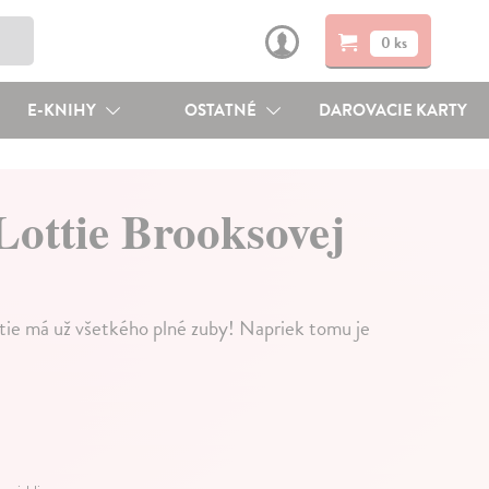
0 ks
E-KNIHY
OSTATNÉ
DAROVACIE KARTY
Lottie Brooksovej
ie má už všetkého plné zuby! Napriek tomu je