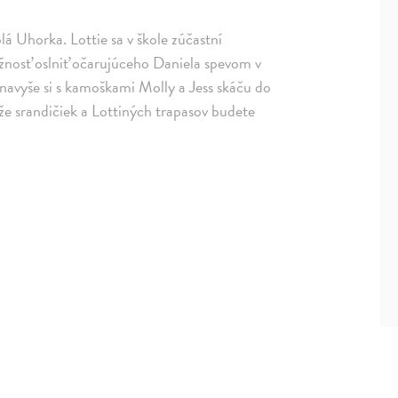
lá Uhorka. Lottie sa v škole zúčastní
nosť oslniť očarujúceho Daniela spevom v
avyše si s kamoškami Molly a Jess skáču do
že srandičiek a Lottiných trapasov budete