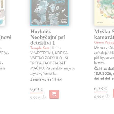
Havkáči.
Myška S
(nové
Neobyčajní psí
kamará
detektívi 1
Green Popp
Do lesa pri S
a
Temple Kate
| Kniha
zavítala jar. 
ZEM •
V MESTEČKU, KDE SA
púčiky, vo vz
VŠETKO ZOPSULO… SI
kvetov...
 •
TREBA ZAOBSTARAŤ
iha
MAČKU. Psí detektívi majú vo
Čaká sa dot
zvyku vyňuchať k...
18.9.2026, 
dní od dotla
Zasielame do 14 dní
6,78 €
9,69 €
6,99 €
?
9,99 €
?