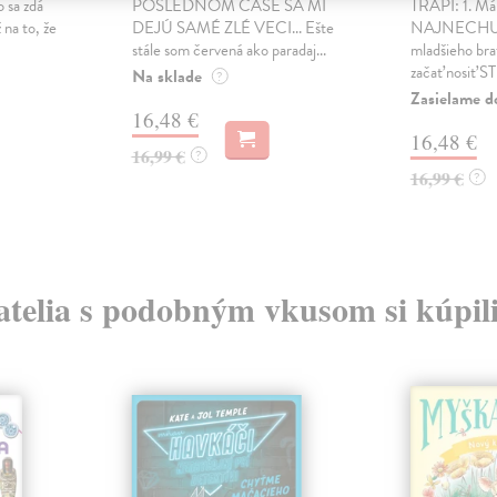
o sa zdá
POSLEDNOM ČASE SA MI
TRÁPI: 1. M
 na to, že
DEJÚ SAMÉ ZLÉ VECI... Ešte
NAJNECHU
stále som červená ako paradaj...
mladšieho bra
začať nosiť S
Na sklade
?
Zasielame d
16,48 €
16,48 €
16,99 €
?
16,99 €
?
atelia s podobným vkusom si kúpili