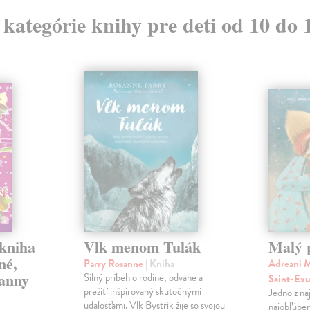
z kategórie knihy pre deti od 10 do 
 kniha
Vlk menom Tulák
Malý 
né,
Parry Rosanne
| Kniha
Adreani M
panny
Silný príbeh o rodine, odvahe a
Saint-Ex
prežití inšpirovaný skutočnými
Jedno z na
udalosťami. Vlk Bystrík žije so svojou
najobľúben