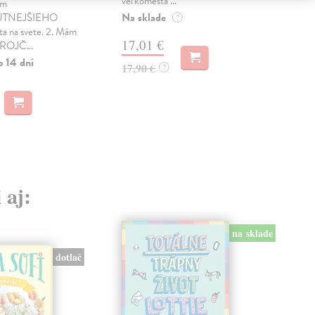
veľkomesta ...
hrd
ám
Na sklade
Na 
TNEJŠIEHO
?
ta na svete. 2. Mám
17,01 €
21
TROJČ...
o 14 dní
17,90 €
22,
?
 aj:
na sklade
dotlač