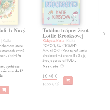
ofi 1: Nový
Totálne trápny život
Ne
t
Lottie Brooksovej
ka
Lo
y
| Kniha
Kirbyová Katie
| Kniha
triebornom jazere
POZOR, SÚKROMNÝ
Kir
Na stromoch kvitnú
MAJETOK! Prísne tajné! Lottie
Lott
duchu cítiť vôňu
Brooksová má presne 11 a 3 a jej
ofic
život je poriadna NUD...
byť 
Am.
lač, vychádza
Na sklade
?
zasielame do 12
Zas
če
16,48 €
17
16,99 €
?
17,