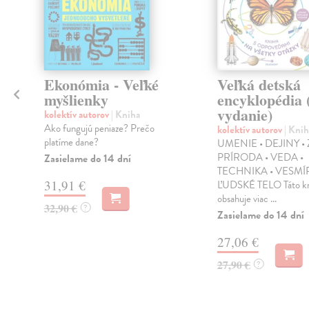
Ekonómia - Veľké
Veľká detská
myšlienky
encyklopédia 
vydanie)
kolektív autorov
| Kniha
Ako fungujú peniaze? Prečo
kolektív autorov
| Knih
platíme dane?
UMENIE • DEJINY • 
a
PRÍRODA • VEDA •
Zasielame do 14 dní
TECHNIKA • VESMÍR
31,91 €
ĽUDSKÉ TELO Táto kn
obsahuje viac ...
32,90 €
?
Zasielame do 14 dní
27,06 €
27,90 €
?