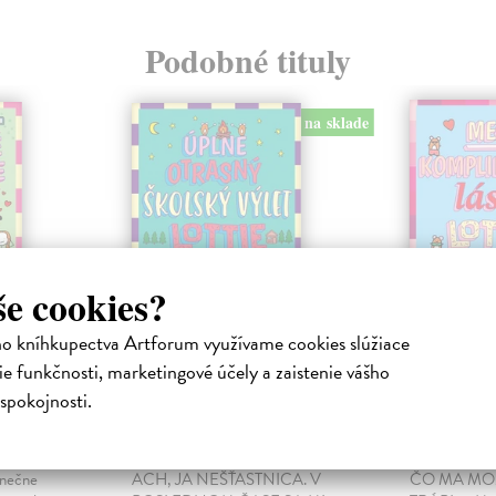
Podobné tituly
na sklade
še cookies?
ho kníhkupectva Artforum využívame cookies slúžiace
e funkčnosti, marketingové účely a zaistenie vášho
Úplne otrasný
Mega ko
spokojnosti.
rámy
školský výlet Lottie
lásky Lo
ovej
Brooksovej
Brookso
Kirbyová Katie
| Kniha
Kirbyová Kat
onečne
ACH, JA NEŠŤASTNICA. V
ČO MA MO