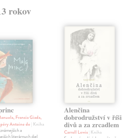
13 rokov
princ
Alenčina
dobrodružství v říši
anuela, Francia Giada,
divů a za zrcadlem
upéry Antoine de
| Kniha
jznámejších a
Carroll Lewis
| Kniha
ejších literárnych diel