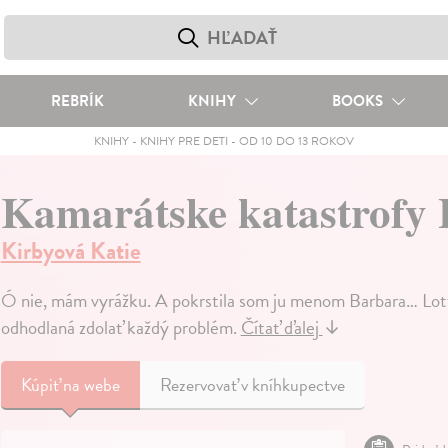
REBRÍK
KNIHY
BOOKS
KNIHY
-
KNIHY PRE DETI
-
OD 10 DO 13 ROKOV
Kamarátske katastrofy 
Kirbyová Katie
Ó nie, mám vyrážku. A pokrstila som ju menom Barbara… Lott
odhodlaná zdolať každý problém.
Čítať ďalej
↓
Kúpiť
na webe
Rezervovať v kníhkupectve