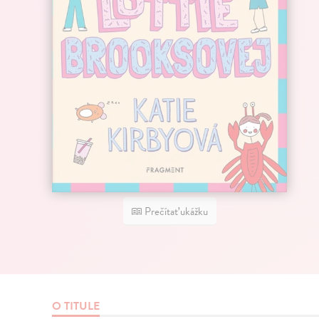
Prečítať ukážku
O TITULE