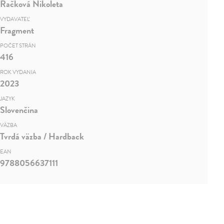
Račková Nikoleta
VYDAVATEĽ
Fragment
POČET STRÁN
416
ROK VYDANIA
2023
JAZYK
Slovenčina
VÄZBA
Tvrdá väzba / Hardback
EAN
9788056637111