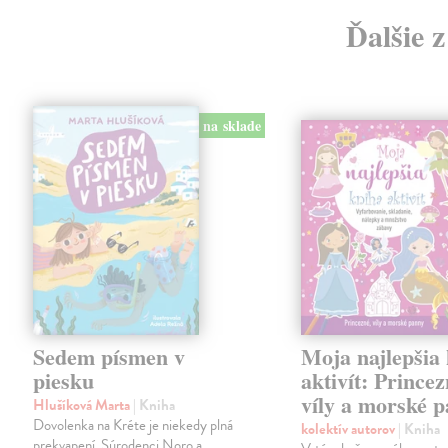
Ďalšie 
na sklade
Sedem písmen v
Moja najlepšia
piesku
aktivít: Princez
víly a morské 
Hlušíková Marta
| Kniha
Dovolenka na Kréte je niekedy plná
kolektív autorov
| Kniha
prekvapení. Súrodenci Noro a