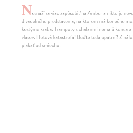
N
esnaží sa viac zapôsobiť na Amber a nikto ju nevo
divadelného predstavenia, na ktorom má konečne mož
kostýme kraba. Trampoty s chalanmi nemajú konca a n
vlasov. Hotová katastrofa! Buďte teda opatrní! Z nálo
plakať od smiechu.