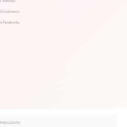
o wishlistu
iť známemu
na Facebooku
PREKLADATEĽ