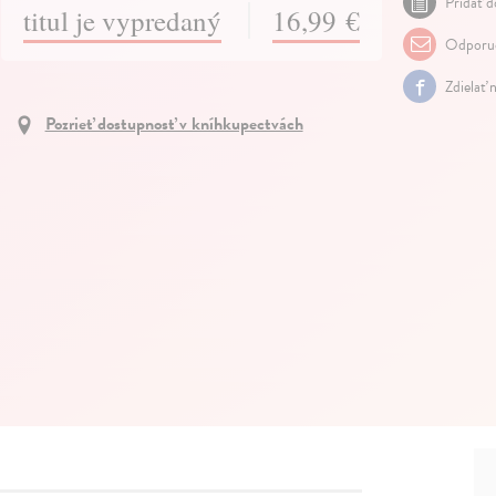
Pridať d
titul je vypredaný
16,99 €
Odporuč
Zdielať 
Pozrieť dostupnosť v kníhkupectvách