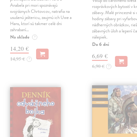
Vstúp do čarovného sveta
Anabela pri mori spoznávajú
rozprávkových bytostí v kn
svojráznych Chrtovcov, natrafia na
zábavy. Malé princezné si 
usušenú jaštericu, zaujmú ich Uwe a
hodiny zábavy pri vyfarbo
Hans, ktorí sú takmer celé dni
nádherných obrázkov, rieš
zahrabaní…
zábavných úloh a lepení č
Na sklade
nálepiek.
?
Do 6 dní
14,20 €
6,69 €
14,95 €
?
6,90 €
?