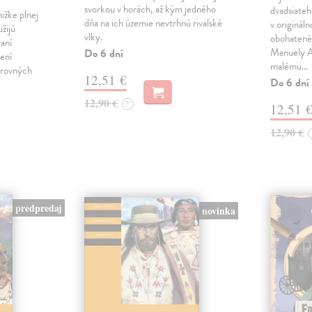
svorkou v horách, až kým jedného
dvadsiateh
ižke plnej
dňa na ich územie nevtrhnú rivalské
v originál
užijú
vlky.
obohatené 
vaní
Manuely An
Do 6 dní
ení
malému…
arovných
12,51 €
Do 6 dní
12,90 €
?
12,51 
12,90 €
predpredaj
novinka