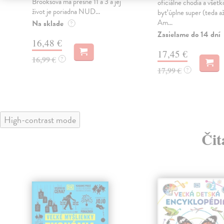
Brooksová má presne 11 a 3 a jej
oficiálne chodia a všetk
život je poriadna NUD...
byť úplne super (teda až
Am...
Na sklade
?
Zasielame do 14 dní
16,48 €
17,45 €
16,99 €
?
17,99 €
?
High-contrast mode
Čit
klade