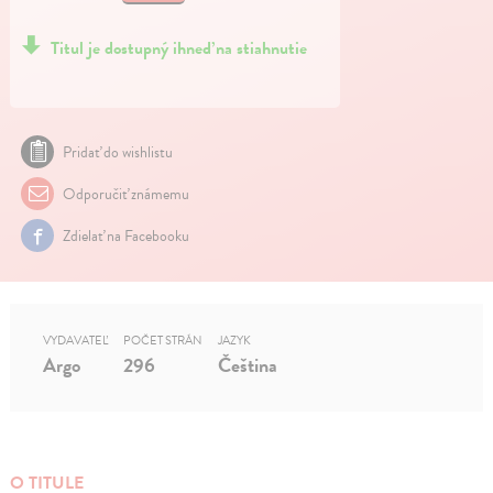
Titul je dostupný ihneď na stiahnutie
Pridať do wishlistu
Odporučiť známemu
Zdielať na Facebooku
VYDAVATEĽ
POČET STRÁN
JAZYK
Argo
296
Čeština
O TITULE