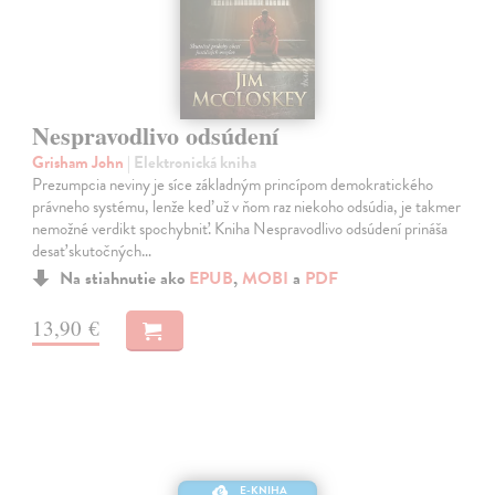
Nespravodlivo odsúdení
Grisham John
| Elektronická kniha
Prezumpcia neviny je síce základným princípom demokratického
právneho systému, lenže keď už v ňom raz niekoho odsúdia, je takmer
nemožné verdikt spochybniť. Kniha Nespravodlivo odsúdení prináša
desať skutočných…
Na stiahnutie ako
EPUB
,
MOBI
a
PDF
13,90 €
E-KNIHA