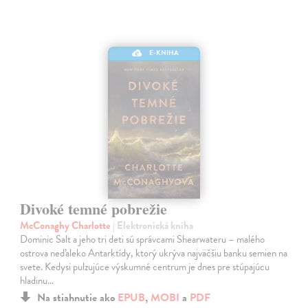
E-KNIHA
Divoké temné pobrežie
McConaghy Charlotte
| Elektronická kniha
Dominic Salt a jeho tri deti sú správcami Shearwateru – malého
ostrova neďaleko Antarktídy, ktorý ukrýva najväčšiu banku semien na
svete. Kedysi pulzujúce výskumné centrum je dnes pre stúpajúcu
hladinu…
Na stiahnutie ako
EPUB
,
MOBI
a
PDF