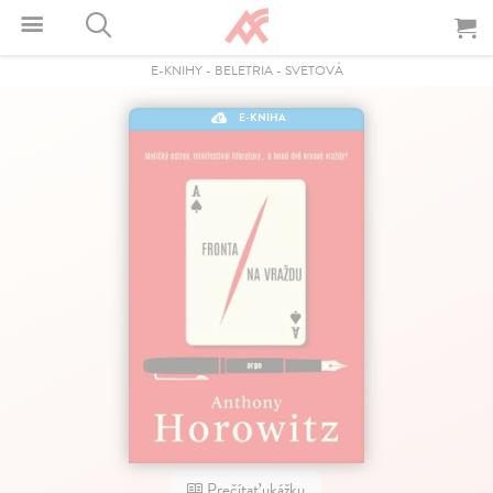
E-KNIHY
-
BELETRIA
-
SVETOVÁ
E-KNIHA
Prečítať ukážku