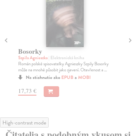
Bosorky
N
Szpila Agnieszka
| Elektronická kniha
Ba
Román polské spisovatelky Agnieszky Szpily Bosorky
Poe
může na mnohé působit jako zjevení. Otevřenost a ...
to,
Na stiahnutie ako
EPUB
a
MOBI
17,73 €
12
High-contrast mode
Čitatelia s podobným vkusom si