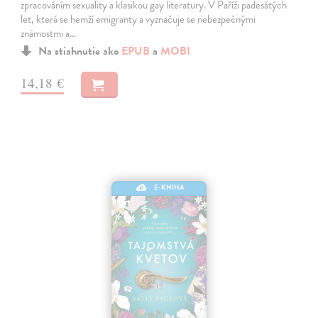
zpracováním sexuality a klasikou gay literatury. V Paříži padesátých
let, která se hemží emigranty a vyznačuje se nebezpečnými
známostmi a…
Na stiahnutie ako
EPUB
a
MOBI
14,18 €
E-KNIHA