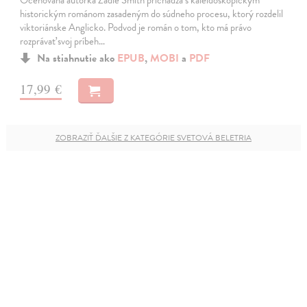
historickým románom zasadeným do súdneho procesu, ktorý rozdelil
viktoriánske Anglicko. Podvod je román o tom, kto má právo
rozprávať svoj príbeh…
Na stiahnutie ako
EPUB
,
MOBI
a
PDF
17,99 €
ZOBRAZIŤ ĎALŠIE Z KATEGÓRIE SVETOVÁ BELETRIA