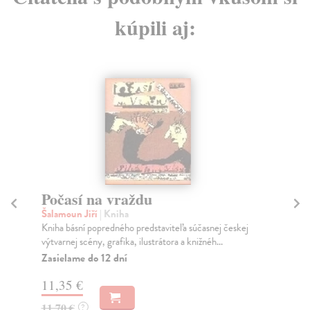
kúpili aj:
Počasí na vraždu
D
Šalamoun Jiří
| Kniha
Th
Kniha básní popredného predstaviteľa súčasnej českej
- P
výtvarnej scény, grafika, ilustrátora a knižnéh...
běh
Zasielame do 12 dní
Za
11,35 €
18
11,70 €
18
?