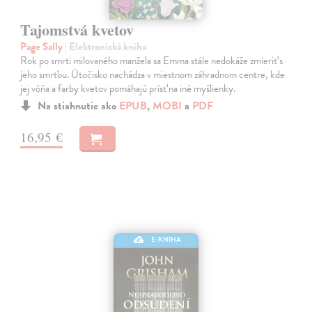
Tajomstvá kvetov
Page Sally
| Elektronická kniha
Rok po smrti milovaného manžela sa Emma stále nedokáže zmieriť s
jeho smrťou. Útočisko nachádza v miestnom záhradnom centre, kde
jej vôňa a farby kvetov pomáhajú prísť na iné myšlienky.
Na stiahnutie ako
EPUB
,
MOBI
a
PDF
16,95 €
E-KNIHA