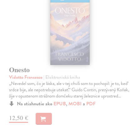
Onesto
Vidotto Francesco
| Elektronická kniha
„Nevedel som, čo je láska, ale v tej chvíli som to pochopil: je to, keď
srdce bije, ale nepotrebuje utekať.“ Guido Contin, prezývaný Koňak,
žije v opustenom strážnom domčeku starej železnice uprostred…
Na stiahnutie ako
EPUB
,
MOBI
a
PDF
12,50 €