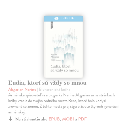
E-KNIHA
Ľudia, ktorí sú vždy so mnou
Abgarian Narine
| Elektronická kniha
Arménska spisovateľka a blogerka Narine Abgarian sa na stránkach
knihy vracia do svojho rodného mesta Berd, ktoré bolo kedysi
zrovnané so zemou. Z tohto mesta je aj sága o živote štyroch generácií
arménskej…
Na stiahnutie ako
EPUB
,
MOBI
a
PDF