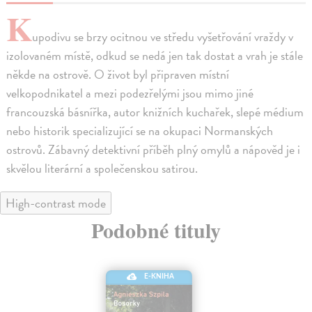
K
upodivu se brzy ocitnou ve středu vyšetřování vraždy v
izolovaném místě, odkud se nedá jen tak dostat a vrah je stále
někde na ostrově. O život byl připraven místní
velkopodnikatel a mezi podezřelými jsou mimo jiné
francouzská básnířka, autor knižních kuchařek, slepé médium
nebo historik specializující se na okupaci Normanských
ostrovů. Zábavný detektivní příběh plný omylů a nápověd je i
skvělou literární a společenskou satirou.
High-contrast mode
Podobné tituly
E-KNIHA