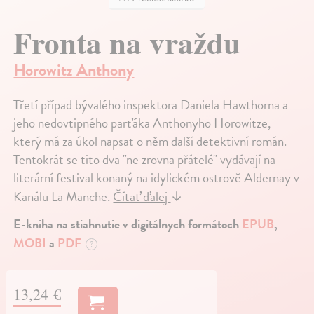
Fronta na vraždu
Horowitz Anthony
Třetí případ bývalého inspektora Daniela Hawthorna a
jeho nedovtipného parťáka Anthonyho Horowitze,
který má za úkol napsat o něm další detektivní román.
Tentokrát se tito dva "ne zrovna přátelé" vydávají na
literární festival konaný na idylickém ostrově Aldernay v
Kanálu La Manche.
Čítať ďalej
↓
E-kniha na stiahnutie v digitálnych formátoch
EPUB
,
MOBI
a
PDF
?
13,24 €