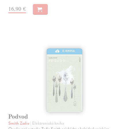
16,90 €
E-KNIHA
Podvod
Smith Zadie
| Elektronická kniha
Oceňovaná autorka Zadie Smith prichádza s kaleidoskopickým