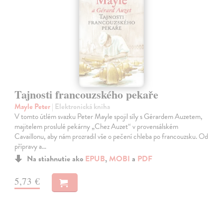
Tajnosti francouzského pekaře
Mayle Peter
| Elektronická kniha
V tomto útlém svazku Peter Mayle spojil síly s Gérardem Auzetem,
majitelem proslulé pekárny „Chez Auzet“ v provensálském
Cavaillonu, aby nám prozradil vše o pečení chleba po francouzsku. Od
přípravy a…
Na stiahnutie ako
EPUB
,
MOBI
a
PDF
5,73 €