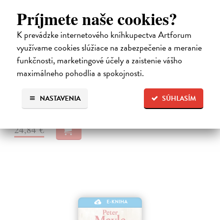
Príjmete naše cookies?
K prevádzke internetového kníhkupectva Artforum
Město a jeho nejisté zdi
využívame cookies slúžiace na zabezpečenie a meranie
Murakami Haruki
| Elektronická kniha
funkčnosti, marketingové účely a zaistenie vášho
Město a jeho nejisté zdi – dlouho očekávaný román Harukiho
maximálneho pohodlia a spokojnosti.
Murakamiho volně navazuje na autorovu starší novelu z roku 1980 a
tematicky se prolíná s jeho kultovním dílem Konec světa & Hard-
boiled Wonderland.…
NASTAVENIA
SÚHLASÍM
Na stiahnutie ako
EPUB
a
MOBI
24,84 €
E-KNIHA