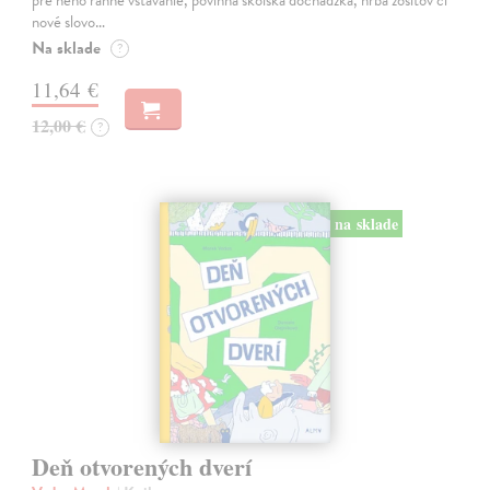
pre neho ranné vstávanie, povinná školská dochádzka, hŕba zošitov či
nové slovo…
Na sklade
?
11,64 €
12,00 €
?
na sklade
Deň otvorených dverí