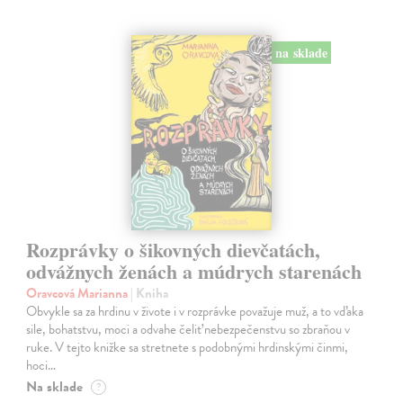
na sklade
Rozprávky o šikovných dievčatách,
odvážnych ženách a múdrych starenách
Oravcová Marianna
| Kniha
Obvykle sa za hrdinu v živote i v rozprávke považuje muž, a to vďaka
sile, bohatstvu, moci a odvahe čeliť nebezpečenstvu so zbraňou v
ruke. V tejto knižke sa stretnete s podobnými hrdinskými činmi,
hoci…
Na sklade
?