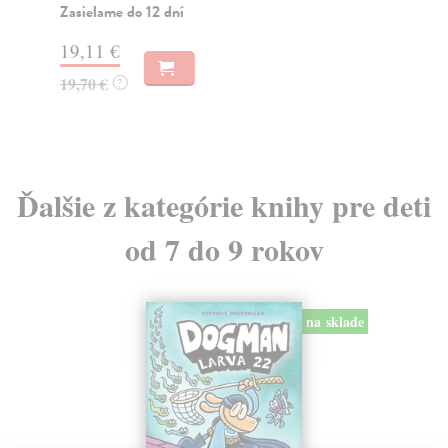
dní
Zasielame do 12 dní
gar
19,11 €
22
19,70 €
?
23
Ďalšie z kategórie knihy pre deti
od 7 do 9 rokov
na sklade