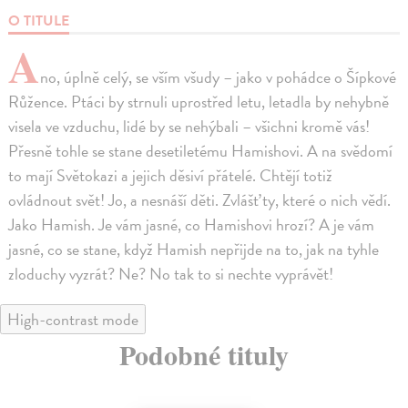
O TITULE
A
no, úplně celý, se vším všudy – jako v pohádce o Šípkové
Růžence. Ptáci by strnuli uprostřed letu, letadla by nehybně
visela ve vzduchu, lidé by se nehýbali – všichni kromě vás!
Přesně tohle se stane desetiletému Hamishovi. A na svědomí
to mají Světokazi a jejich děsiví přátelé. Chtějí totiž
ovládnout svět! Jo, a nesnáší děti. Zvlášť ty, které o nich vědí.
Jako Hamish. Je vám jasné, co Hamishovi hrozí? A je vám
jasné, co se stane, když Hamish nepřijde na to, jak na tyhle
zloduchy vyzrát? Ne? No tak to si nechte vyprávět!
High-contrast mode
Podobné tituly