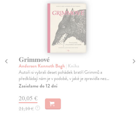
Grimmové
T
Andersen Kenneth Bogh
| Kniha
Par
Autoři si vybrali deset pohádek bratří Grimmů a
Mys
předkládají nám je v podobě, v jaké je zpravidla nez...
Za
Zasielame do 12 dní
19
20,05 €
20
21,10 €
?