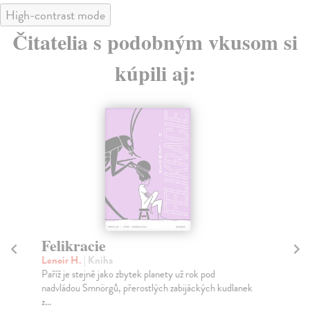
High-contrast mode
Čitatelia s podobným vkusom si
kúpili aj:
Felikracie
O
Lenoir H.
| Kniha
Ho
Paříž je stejně jako zbytek planety už rok pod
Krá
nadvládou Smnörgů, přerostlých zabijáckých kudlanek
Net
z...
Do