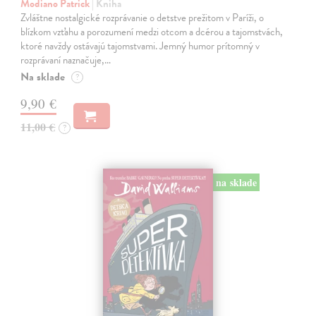
Modiano Patrick
| Kniha
Zvláštne nostalgické rozprávanie o detstve prežitom v Paríži, o
blízkom vzťahu a porozumení medzi otcom a dcérou a tajomstvách,
ktoré navždy ostávajú tajomstvami. Jemný humor prítomný v
rozprávaní naznačuje,…
Na sklade
?
9,90 €
11,00 €
?
na sklade