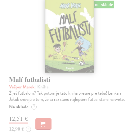
na sklade
Malí futbalisti
Vešper Marek
| Kniha
Žiješ futbalom? Tak potom je táto kniha presne pre teba! Lenka a
Jakub snívajú o tom, že sa raz stanú najlepšími futbalistami na svete.
Na sklade
?
12,51 €
12,90 €
?