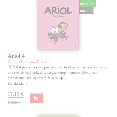
na sklade
novinka
Ariol 4
Guibert Emmanuel
| Kniha
PEŤULA je krásna a ako pekne vonia! Ariol sedí v triede rovno za ňou
a vo svojich myšlienkach ju zasýpa komplimentami. Dokonca si
predstavuje, ako jej hovorí, že ju miluje.
Na sklade
?
17,10 €
18,00 €
?