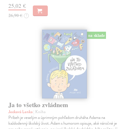
25,02 €
26,90 €
?
na sklade
Ja to všetko zvládnem
Jecková Lenka
| Kniha
Príbeh je veselým a úprimným pohľadom druháha Adama na
každodenný školský život. Adam s humorom opisuje, aké náročné je