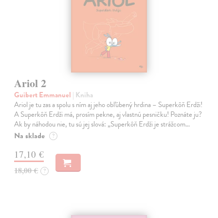
Ariol 2
Guibert Emmanuel
| Kniha
Ariol je tu zas a spolu s ním aj jeho obľúbený hrdina – Superkôň Erdži!
A Superkôň Erdži má, prosím pekne, aj vlastnú pesničku! Poznáte ju?
Ak by náhodou nie, tu sú jej slová: „Superkôň Erdži je strážcom…
Na sklade
?
17,10 €
18,00 €
?