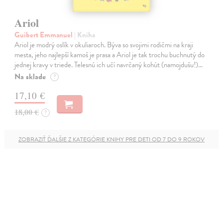
Ariol
Guibert Emmanuel
| Kniha
Ariol je modrý oslík v okuliaroch. Býva so svojimi rodičmi na kraji
mesta, jeho najlepší kamoš je prasa a Ariol je tak trochu buchnutý do
jednej kravy v triede. Telesnú ich učí navrčaný kohút (namojdušu!)…
Na sklade
?
17,10 €
18,00 €
?
ZOBRAZIŤ ĎALŠIE Z KATEGÓRIE KNIHY PRE DETI OD 7 DO 9 ROKOV