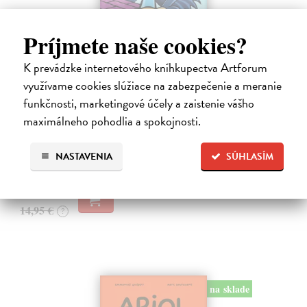
Príjmete naše cookies?
K prevádzke internetového kníhkupectva Artforum
Dogman 8. Larva 22
využívame cookies slúžiace na zabezpečenie a meranie
Pilkey Dav
| Kniha
funkčnosti, marketingové účely a zaistenie vášho
Dogman je späť! V ôsmej knihe dobrodružstiev svetoznámeho poliša
so psou hlavou náš hrdina čelí zlej Víle Cile, oblude Kôrovi
maximálneho pohodlia a spokojnosti.
McStromaldovi, 22 superzúrivým psychokinetickým žubrienkam a
tiež Pickovmu…
NASTAVENIA
SÚHLASÍM
Na sklade
?
13,90 €
14,95 €
?
na sklade