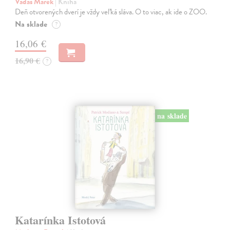
Vadas Marek
| Kniha
Deň otvorených dverí je vždy veľká sláva. O to viac, ak ide o ZOO.
Na sklade
?
16,06 €
16,90 €
?
na sklade
Katarínka Istotová