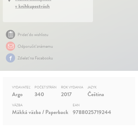
v kníhkupectvách
Pridať do wishlistu
Odporučiť známemu
Zdielať na Facebooku
VYDAVATEĽ
POČET STRÁN
ROK VYDANIA
JAZYK
Argo
340
2017
Čeština
VÄZBA
EAN
Mäkká väzba / Paperback
9788025719244