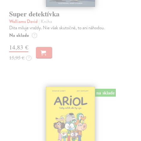
Super detektívka
Walliams David
| Kniha
Dita miluje vraždy. Nie však skutočné, to ani náhodou.
Na sklade
?
14,83 €
15,95 €
?
na sklade