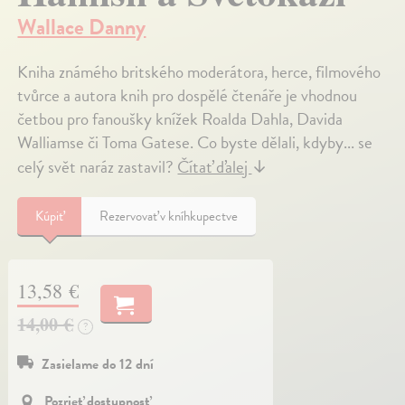
Wallace Danny
Kniha známého britského moderátora, herce, filmového
tvůrce a autora knih pro dospělé čtenáře je vhodnou
četbou pro fanoušky knížek Roalda Dahla, Davida
Walliamse či Toma Gatese. Co byste dělali, kdyby... se
celý svět naráz zastavil?
Čítať ďalej
↓
Kúpiť
Rezervovať v kníhkupectve
13,58 €
14,00 €
?
Zasielame do 12 dní
Pozrieť dostupnosť