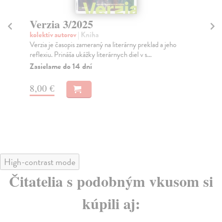
Verzia 3/2025
V
kolektív autorov
| Kniha
kol
Verzia je časopis zameraný na literárny preklad a jeho
Obs
reflexiu. Prináša ukážky literárnych diel v s...
hol
Zasielame do 14 dní
Na
8,00 €
8,
High-contrast mode
Čitatelia s podobným vkusom si
kúpili aj: