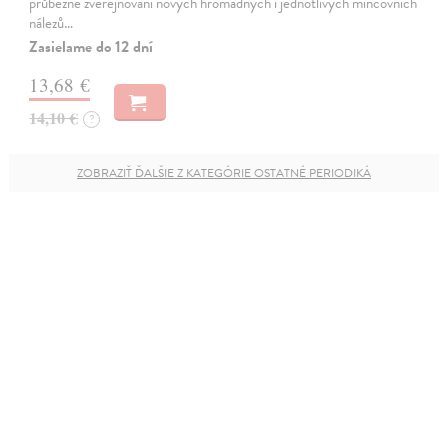
průběžné zveřejňování nových hromadných i jednotlivých mincovních
nálezů…
Zasielame do 12 dní
13,68 €
14,10 €
?
ZOBRAZIŤ ĎALŠIE Z KATEGÓRIE OSTATNÉ PERIODIKÁ