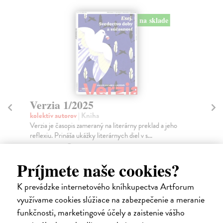
na sklade
Verzia 1/2025
V
kolektív autorov
| Kniha
kol
Verzia je časopis zameraný na literárny preklad a jeho
Obs
reflexiu. Prináša ukážky literárnych diel v s...
Gab
Na sklade
Za
?
Príjmete naše cookies?
8,00 €
7,
K prevádzke internetového kníhkupectva Artforum
využívame cookies slúžiace na zabezpečenie a meranie
funkčnosti, marketingové účely a zaistenie vášho