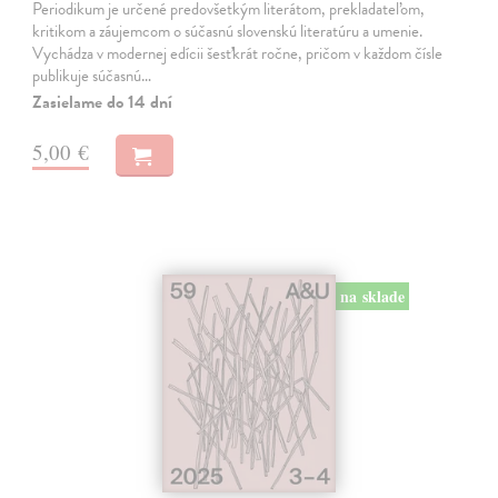
Periodikum je určené predovšetkým literátom, prekladateľom,
kritikom a záujemcom o súčasnú slovenskú literatúru a umenie.
Vychádza v modernej edícii šesťkrát ročne, pričom v každom čísle
publikuje súčasnú…
Zasielame do 14 dní
5,00 €
na sklade