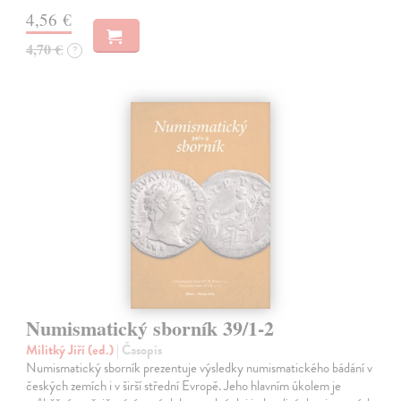
4,56 €
4,70 €
?
Numismatický sborník 39/1-2
Militký Jiří (ed.)
| Časopis
Numismatický sborník prezentuje výsledky numismatického bádání v
českých zemích i v širší střední Evropě. Jeho hlavním úkolem je