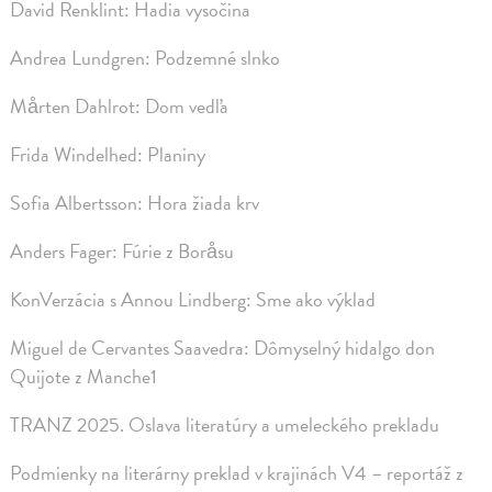
David Renklint: Hadia vysočina
Andrea Lundgren: Podzemné slnko
Mårten Dahlrot: Dom vedľa
Frida Windelhed: Planiny
Sofia Albertsson: Hora žiada krv
Anders Fager: Fúrie z Boråsu
KonVerzácia s Annou Lindberg: Sme ako výklad
Miguel de Cervantes Saavedra: Dômyselný hidalgo don
Quijote z Manche1
TRANZ 2025. Oslava literatúry a umeleckého prekladu
Podmienky na literárny preklad v krajinách V4 – reportáž z