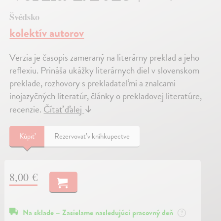
Švédsko
kolektív autorov
Verzia je časopis zameraný na literárny preklad a jeho
reflexiu. Prináša ukážky literárnych diel v slovenskom
preklade, rozhovory s prekladateľmi a znalcami
inojazyčných literatúr, články o prekladovej literatúre,
recenzie.
Čítať ďalej
↓
Kúpiť
Rezervovať v kníhkupectve
8,00 €
Na sklade – Zasielame nasledujúci pracovný deň
?