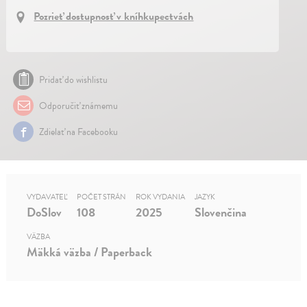
Pozrieť dostupnosť v kníhkupectvách
Pridať do wishlistu
Odporučiť známemu
Zdielať na Facebooku
VYDAVATEĽ
POČET STRÁN
ROK VYDANIA
JAZYK
DoSlov
108
2025
Slovenčina
VÄZBA
Mäkká väzba / Paperback