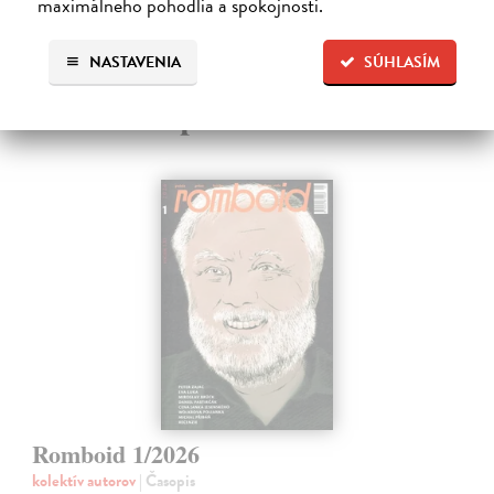
maximálneho pohodlia a spokojnosti.
Ďalšie z kategórie ostatné
NASTAVENIA
SÚHLASÍM
periodiká
Romboid 1/2026
kolektív autorov
| Časopis