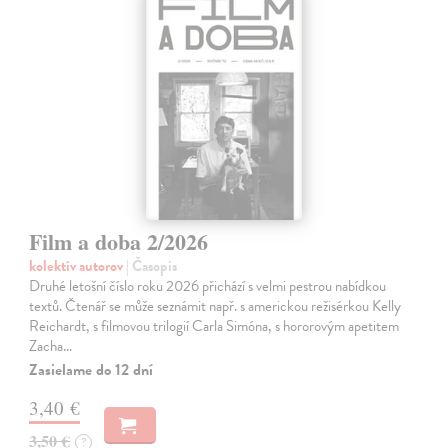
Film a doba 2/2026
kolektív autorov
| Časopis
Druhé letošní číslo roku 2026 přichází s velmi pestrou nabídkou
textů. Čtenář se může seznámit např. s americkou režisérkou Kelly
Reichardt, s filmovou trilogií Carla Simóna, s hororovým apetitem
Zacha…
Zasielame do 12 dní
3,40 €
3,50 €
?