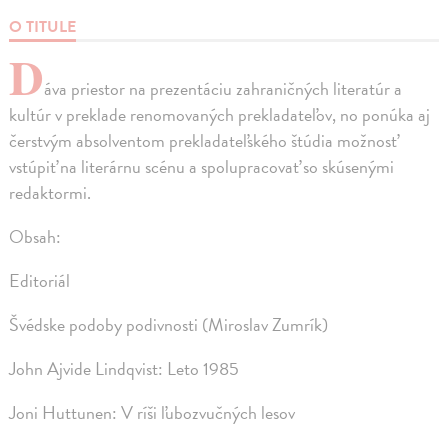
O TITULE
D
áva priestor na prezentáciu zahraničných literatúr a
kultúr v preklade renomovaných prekladateľov, no ponúka aj
čerstvým absolventom prekladateľského štúdia možnosť
vstúpiť na literárnu scénu a spolupracovať so skúsenými
redaktormi.
Obsah:
Editoriál
Švédske podoby podivnosti (Miroslav Zumrík)
John Ajvide Lindqvist: Leto 1985
Joni Huttunen: V ríši ľubozvučných lesov