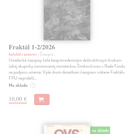
Fraktál 1-2/2026
kolektív autorov
| Časopis
Umelecké časopisy čelia bezprecedentným deštruktívnym krokom
úzkej skupinky nominovanej ministerkou Šimkovičovou v Rade Fondu
na podporu umenia. Vyše dvom desiatkam časopisov vrátane Fraktálu
FPU nepridelil…
Na sklade
?
10,00 €
na sklade