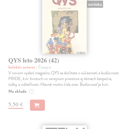
novinka
QYS leto 2026 (42)
kolektív autorov
| Časopis
V novom vydaní magazínu QYS sa dočítate o súčasnosti a budúcnosti
PRIDE, kvír životoch vo verejnom priestore aj témach bezpečia,
túžby a viditeľnosti. Hlavné motto čísla znie: Budúcnosť je kvír.
Na sklade
?
5,50 €