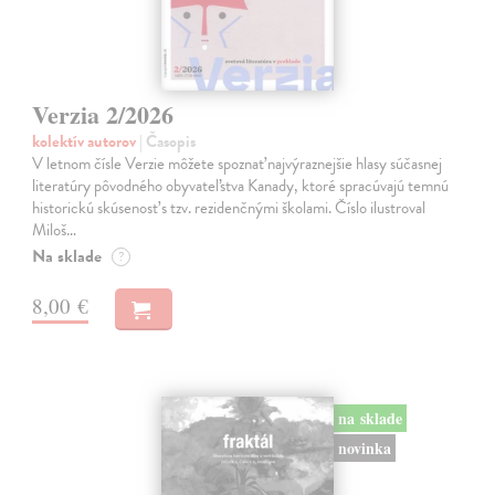
Verzia 2/2026
kolektív autorov
| Časopis
V letnom čísle Verzie môžete spoznať najvýraznejšie hlasy súčasnej
literatúry pôvodného obyvateľstva Kanady, ktoré spracúvajú temnú
historickú skúsenosť s tzv. rezidenčnými školami. Číslo ilustroval
Miloš…
Na sklade
?
8,00 €
na sklade
novinka