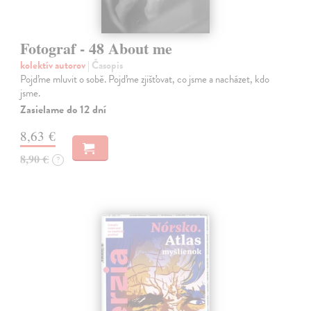
Fotograf - 48 About me
kolektív autorov
| Časopis
Pojďme mluvit o sobě. Pojďme zjišťovat, co jsme a nacházet, kdo
jsme.
Zasielame do 12 dní
8,63 €
8,90 €
?