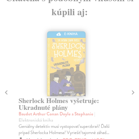
kúpili aj:
E-KNIHA
Sherlock Holmes vyšetruje:
S
Ukradnuté plány
z
Baudet Arthur Conan Doyle a Stephanie
|
Ba
Elektronická kniha
Ele
Geniálny detektív musí vystopovať superzbraň! Ďalší
Naj
prípad Sherlocka Holmesa! Vyriešiť tajomné záhad...
taj