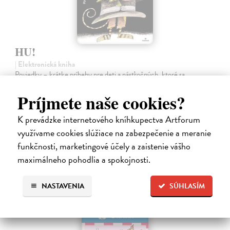
HU!
| Elektronická kniha
Poviedky – krátke príbehy pre deti a násťročných, ktoré sa
neodohrávajú niekde ďaleko, ale tu vedľa, možno len o ulicu ďalej.
Zobrazujú svet plný fantázie, humoru, snov, túžby po šťastí i
Príjmete naše cookies?
problémy, ktoré…
Na stiahnutie ako
PDF
K prevádzke internetového kníhkupectva Artforum
využívame cookies slúžiace na zabezpečenie a meranie
3,20 €
funkčnosti, marketingové účely a zaistenie vášho
maximálneho pohodlia a spokojnosti.
NASTAVENIA
SÚHLASÍM
E-KNIHA