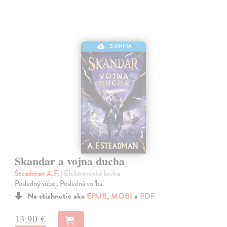
E-KNIHA
Skandar a vojna ducha
Steadman A.F.
| Elektronická kniha
Posledný súboj. Posledná voľba.
Na stiahnutie ako
EPUB
,
MOBI
a
PDF
13,90 €