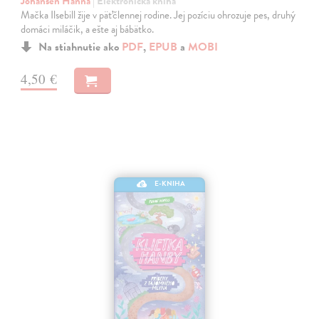
Johansen Hanna
| Elektronická kniha
Mačka Ilsebill žije v päťčlennej rodine. Jej pozíciu ohrozuje pes, druhý
domáci miláčik, a ešte aj bábätko.
Na stiahnutie ako
PDF
,
EPUB
a
MOBI
4,50 €
E-KNIHA