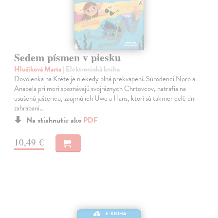
Sedem písmen v piesku
Hlušíková Marta
| Elektronická kniha
Dovolenka na Kréte je niekedy plná prekvapení. Súrodenci Noro a
Anabela pri mori spoznávajú svojráznych Chrtovcov, natrafia na
usušenú jaštericu, zaujmú ich Uwe a Hans, ktorí sú takmer celé dni
zahrabaní…
Na stiahnutie ako
PDF
10,49 €
E-KNIHA