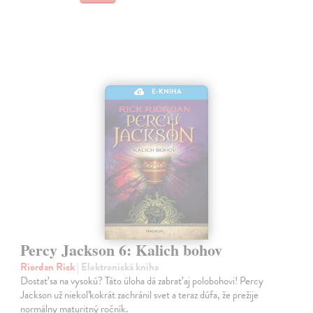
E-KNIHA
Percy Jackson 6: Kalich bohov
Riordan Rick
| Elektronická kniha
Dostať sa na vysokú? Táto úloha dá zabrať aj polobohovi! Percy
Jackson už niekoľkokrát zachránil svet a teraz dúfa, že prežije
normálny maturitný ročník.