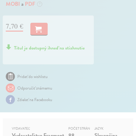
MOBI
a
PDF
?
7,70 €
Titul je dostupný ihneď na stiahnutie
Pridať do wishlistu
Odporučiť známemu
Zdielať na Facebooku
VYDAVATEĽ
POČET STRÁN
JAZYK
Vydavateľstvo Fragment
88
Slovenčina