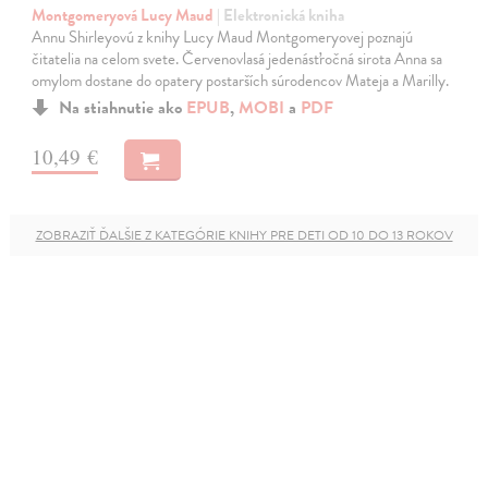
Montgomeryová Lucy Maud
| Elektronická kniha
Annu Shirleyovú z knihy Lucy Maud Montgomeryovej poznajú
čitatelia na celom svete. Červenovlasá jedenásťročná sirota Anna sa
omylom dostane do opatery postarších súrodencov Mateja a Marilly.
Na stiahnutie ako
EPUB
,
MOBI
a
PDF
10,49 €
ZOBRAZIŤ ĎALŠIE Z KATEGÓRIE KNIHY PRE DETI OD 10 DO 13 ROKOV