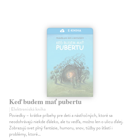
E-KNIHA
Keď budem mať pubertu
| Elektronická kniha
Poviedky – krátke príbehy pre deti a násťročných, ktoré sa
neodohrávajú niekde ďaleko, ale tu vedľa, možno len o ulicu ďalej.
Zobrazujú svet plný fantázie, humoru, snov, túžby po šťastí i
problémy, ktoré…