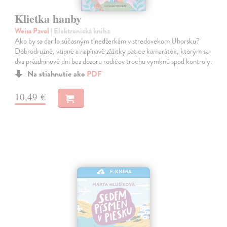
Klietka hanby
Weiss Pavol
| Elektronická kniha
Ako by sa darilo súčasným tínedžerkám v stredovekom Uhorsku?
Dobrodružné, vtipné a napínavé zážitky pätice kamarátok, ktorým sa
dva prázdninové dni bez dozoru rodičov trochu vymknú spod kontroly.
Na stiahnutie ako
PDF
10,49 €
E-KNIHA