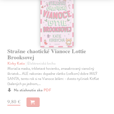
Strašne chaotické Vianoce Lottie
Brooksovej
Kirby Katie
| Elektronická kniha
Moriačia maska, trblietavé hovienko, zmasakrovaný vianočný
škriatok... ALE nakoniec dopadne všetko (celkom) dobre MILÝ
SANTA, tento rok si na Vianoce želám: - dvesto tyčiniek KitKat
(balených po jednom,…
Na stiahnutie ako
PDF
9,80 €