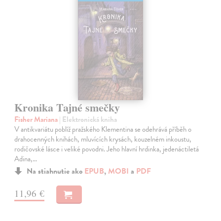
Kronika Tajné smečky
Fisher Mariana
| Elektronická kniha
V antikvariátu poblíž pražského Klementina se odehrává příběh o
drahocenných knihách, mluvících krysách, kouzelném inkoustu,
rodičovské lásce i veliké povodni. Jeho hlavní hrdinka, jedenáctiletá
Adina,…
Na stiahnutie ako
EPUB
,
MOBI
a
PDF
11,96 €