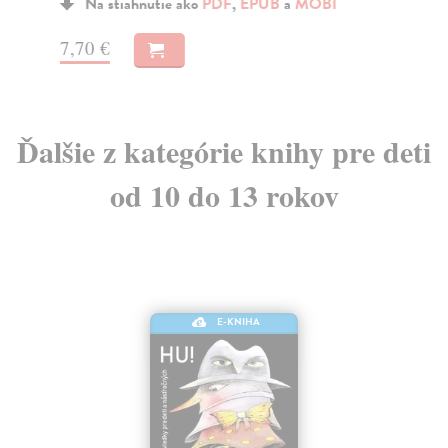
Na stiahnutie ako
PDF
,
EPUB
a
MOBI
7,70 €
7,
Ďalšie z kategórie knihy pre deti
od 10 do 13 rokov
E-KNIHA