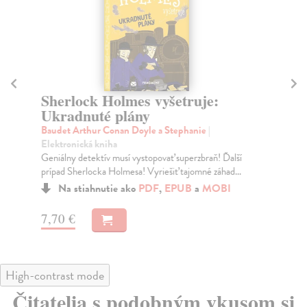
Sherlock Holmes vyšetruje:
S
Ukradnuté plány
z
Baudet Arthur Conan Doyle a Stephanie
|
Ba
Elektronická kniha
Ele
Geniálny detektív musí vystopovať superzbraň! Ďalší
Naj
prípad Sherlocka Holmesa! Vyriešiť tajomné záhad...
taj
Na stiahnutie ako
PDF
,
EPUB
a
MOBI
7,70 €
7,
High-contrast mode
Čitatelia s podobným vkusom si