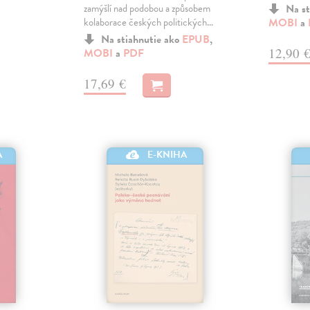
zamýšlí nad podobou a způsobem
Na st
kolaborace českých politických…
MOBI
a
Na stiahnutie ako
EPUB
,
12,90 
MOBI
a
PDF
17,69 €
E-KNIHA
A