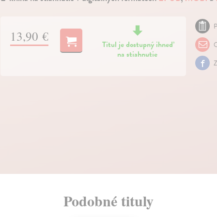
P
13,90 €
Titul je dostupný ihneď
O
na stiahnutie
Z
Podobné tituly