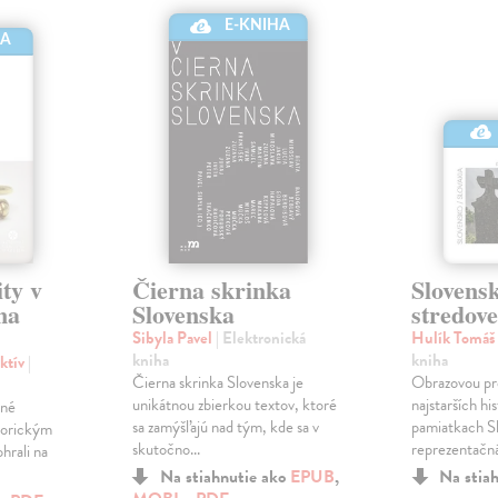
E-KNIHA
HA
ty v
Čierna skrinka
Slovensk
na
Slovenska
stredov
Sibyla Pavel
| Elektronická
Hulík Tomáš
kniha
kniha
ektív
|
Čierna skrinka Slovenska je
Obrazovou pr
unikátnou zbierkou textov, ktoré
najstarších hi
ené
sa zamýšľajú nad tým, kde sa v
pamiatkach Sl
torickým
skutočno...
reprezentačná 
hrali na
Na stiahnutie ako
EPUB
,
Na stia