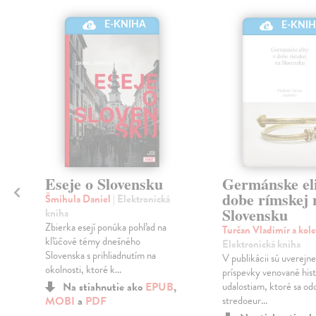
E-KNIHA
E-KNI
Eseje o Slovensku
Germánske eli
dobe rímskej 
Šmihula Daniel
| Elektronická
Slovensku
kniha
Zbierka esejí ponúka pohľad na
Turčan Vladimír a kol
kľúčové témy dnešného
Elektronická kniha
Slovenska s prihliadnutím na
V publikácii sú uverejn
okolnosti, ktoré k...
príspevky venované his
Na stiahnutie ako
EPUB
,
udalostiam, ktoré sa odo
MOBI
a
PDF
stredoeur...