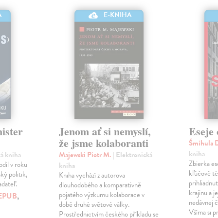
A
E-KNIHA
ister
Jenom ať si nemyslí,
Eseje 
že jsme kolaboranti
Šmihula 
kniha
ká kniha
Majewski Piotr M.
| Elektronická
Zbierka es
dil v roku
kniha
kľúčové t
ký politik,
Kniha vychází z autorova
prihliadnu
adateľ.
dlouhodobého a komparativně
krajinu a j
pojatého výzkumu kolaborace v
EPUB
,
nedávnej či
době druhé světové války.
Všíma si p
Prostřednictvím českého příkladu se