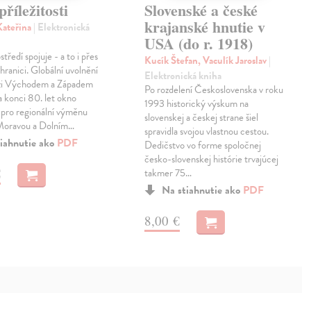
říležitosti
Slovenské a české
krajanské hnutie v
Kateřina
| Elektronická
USA (do r. 1918)
středí spojuje - a to i přes
Kucík Štefan, Vaculík Jaroslav
|
hranici. Globální uvolnění
Elektronická kniha
zi Východem a Západem
Po rozdelení Československa v roku
a konci 80. let okno
1993 historický výskum na
ti pro regionální výměnu
slovenskej a českej strane šiel
í Moravou a Dolním…
spravidla svojou vlastnou cestou.
iahnutie ako
PDF
Dedičstvo vo forme spoločnej
česko-slovenskej histórie trvajúcej
€
takmer 75…
Na stiahnutie ako
PDF
8,00 €