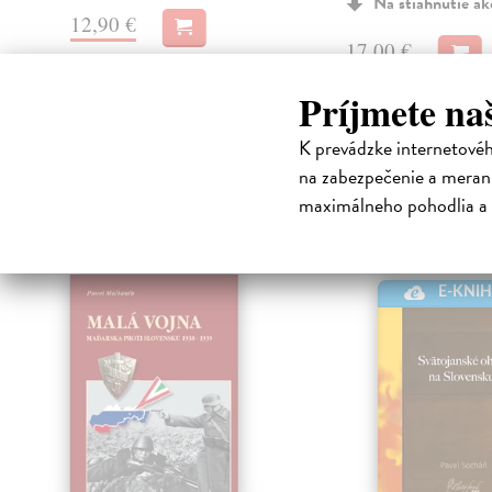
Na stiahnutie a
12,90 €
17,00 €
Príjmete na
K prevádzke internetové
High-contrast mode
na zabezpečenie a merani
Čit
maximálneho pohodlia a 
E-KNI