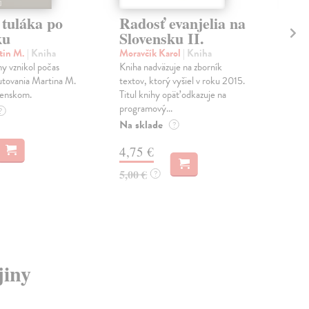
 tuláka po
Radosť evanjelia na
Ol
ku
Slovensku II.
na
tin M.
| Kniha
Moravčík Karol
| Kniha
Dug
hy vznikol počas
Kniha nadväzuje na zborník
Kost
tovania Martina M.
textov, ktorý vyšiel v roku 2015.
mes
venskom.
Titul knihy opäť odkazuje na
naoz
programový...
arch
?
Na sklade
Do 
?
4,75 €
19
5,00 €
19,
?
jiny