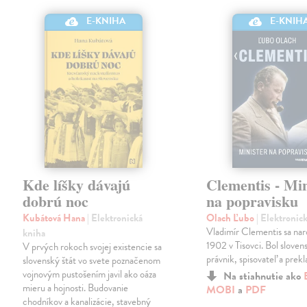
E-KNIH
E-KNIHA
Kde líšky dávajú
Clementis - Min
dobrú noc
na popravisku
Kubátová Hana
| Elektronická
Olach Ľubo
| Elektronic
Vladimír Clementis sa naro
kniha
1902 v Tisovci. Bol slovens
V prvých rokoch svojej existencie sa
právnik, spisovateľ a prekl
slovenský štát vo svete poznačenom
vojnovým pustošením javil ako oáza
Na stiahnutie ako
mieru a hojnosti. Budovanie
MOBI
a
PDF
chodníkov a kanalizácie, stavebný