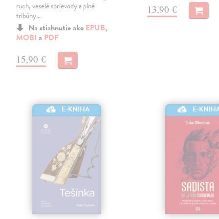
ruch, veselé sprievody a plné
13,90 €
tribúny…
Na stiahnutie ako
EPUB
,
MOBI
a
PDF
15,90 €
E-KNIHA
E-KNIH