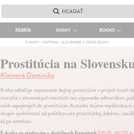
REBRÍK
KNIHY
BOOKS
E-KNIHY
-
HISTÓRIA
-
SLOVENSKÉ A ČESKÉ DEJINY
Prostitúcia na Slovensk
Kleinová Dominika
Kniha odhaľuje nepoznané dejiny prostitúcie v prvých troch 
storočia v slovenských mestách cez výpovede odborníkov, politi
osôb zapojených do prostitúcie. Autorka skúma myšlienkové 
skupín spoločnosti od politikov,cez prostitútky, lekárov, soci
až po umelcov.
E-kniha na stiahnutie v digitálnych formátoch
EPUB
,
MOBI
a