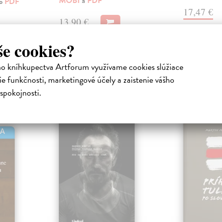
MOBI
a
PDF
ko
PDF
17,47 €
13,90 €
še cookies?
ho kníhkupectva Artforum využívame cookies slúžiace
e funkčnosti, marketingové účely a zaistenie vášho
atelia s podobným vkusom si kúpili
spokojnosti.
HA