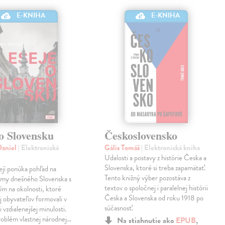
E-KNIHA
E-KNIHA
o Slovensku
Československo
Daniel
| Elektronická
Gális Tomáš
| Elektronická kniha
Udalosti a postavy z histórie Česka a
Slovenska, ktoré si treba zapamätať.
ejí ponúka pohľad na
Tento knižný výber pozostáva z
émy dnešného Slovenska s
textov o spoločnej i paralelnej histórii
tím na okolnosti, ktoré
Česka a Slovenska od roku 1918 po
ej obyvateľov formovali v
súčasnosť.
 vzdialenejšej minulosti.
roblém vlastnej národnej…
Na stiahnutie ako
EPUB
,