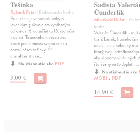
Tešínka
Sadista Valeriá
Čunderlík
Rybárik Peter
| Elektronická kniha
Publikácia je venovaná ľahkým
Mikušovič Dušan
| Elekt
loveckým guľovniciam vyrábaným
kniha
od konca 16. do začiatku 18. storočia
Valerián Čunderlík - muž
v oblasti Tešínskeho kniežatstva,
tvárí: básnik, ktorého ša
ktoré podľa miesta svojho vzniku
odolal, ale aj sebecký man
dostali názov tešínky. Sú
ktorý svoju príťažlivosť vyu
charakteristické…
aby si podmanil druhých.
Na stiahnutie ako
PDF
štyri ženy na to doplatili.…
Na stiahnutie ako
3,00 €
MOBI
a
PDF
14,90 €