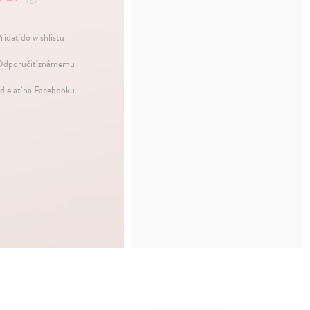
ridať do wishlistu
dporučiť známemu
dielať na Facebooku