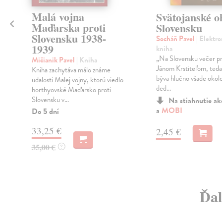
Malá vojna
Svätojanské o
Maďarska proti
Slovensku
Slovensku 1938-
Socháň Pavel
| Elektro
1939
kniha
„Na Slovensku večer p
Mičianik Pavel
| Kniha
Jánom Krstiteľom, teda 
Kniha zachytáva málo známe
býva hlučno všade okolo
udalosti Malej vojny, ktorú viedlo
ded...
horthyovské Maďarsko proti
Slovensku v...
Na stiahnutie a
a
MOBI
Do 5 dní
33,25 €
2,45 €
35,00 €
?
Ďal