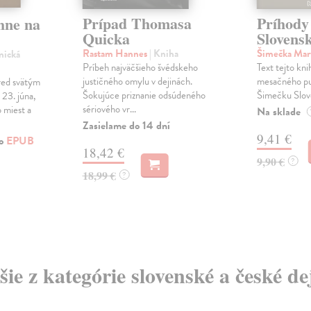
Prípad Thomasa
Príhody
hne na
Quicka
Slovens
Rastam Hannes
| Kniha
Šimečka Mar
nická
Príbeh najväčšieho švédskeho
Text tejto kni
justičného omylu v dejinách.
mesačného pu
red svätým
Šokujúce priznanie odsúdeného
Šimečku Slo
23. júna,
sériového vr...
 miest a
Na sklade
Zasielame do 14 dní
9,41 €
ko
EPUB
18,42 €
9,90 €
?
18,99 €
?
šie z kategórie slovenské a české de