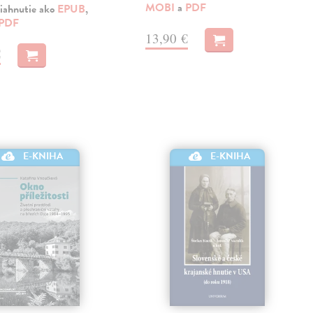
MOBI
a
PDF
iahnutie ako
EPUB
,
PDF
13,90 €
€
E-KNIHA
E-KNIHA