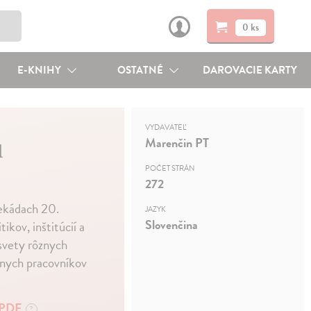
0 ks
E-KNIHY
OSTATNÉ
DAROVACIE KARTY
VYDAVATEĽ
u
Marenčin PT
POČET STRÁN
272
dekádach 20.
JAZYK
Slovenčina
kov, inštitúcií a
svety rôznych
álnych pracovníkov
PDF
?