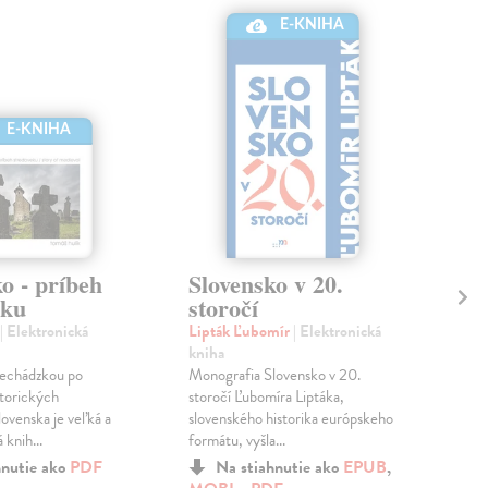
E-KNIHA
E-KNIHA
o - príbeh
Slovensko v 20.
Ja
eku
storočí
Sl
| Elektronická
Lipták Ľubomír
| Elektronická
Hrí
kniha
Táto
echádzkou po
Monografia Slovensko v 20.
ktor
storických
storočí Ľubomíra Liptáka,
sluš
ovenska je veľká a
slovenského historika európskeho
nej 
knih...
formátu, vyšla...
hnutie ako
PDF
Na stiahnutie ako
EPUB
,
a
M