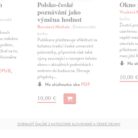
n
Polsko-české
Okno p
poznávání jako
Vnuková 
výměna hodnot
kniha
ronická
Životní pro
Benešová Michala
| Elektronická
uzavřenou 
 dvoch
kniha
napětí me
rmu málokto
Publikace představuje ohlédnutí za
otevřelo n
ipulátor,
bohatou tradicí české univerzitní
příležitos
žíval na to,
polonistiky, připomíná však také
mezi jižn
 Minimálne
výzvy související s rozvojem tohoto
Na st
oboru v aktuálních podmínkách i
EPUB
,
směrem do budoucna. Shrnuje
10,00 
příspěvky…
Na stiahnutie ako
PDF
10,00 €
ZOBRAZIŤ ĎALŠIE Z KATEGÓRIE SLOVENSKÉ A ČESKÉ DEJINY