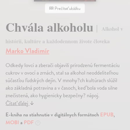
Prečítať ukážku
Chvála alkoholu
Alkohol v
histórii, kultúre a každodennom živote človeka
Marko Vladimír
Odkedy lovci a zberači objavili prirodzenú fermentáciu
cukrov v ovocí a zrnách, stal sa alkohol neoddeliteľnou
súčasťou ľudských dejín. V mnohy?ch kultúrach slúžil
ako základná potravina a v časoch, keď bola voda silne
znečistená, ako hygienicky bezpečny? nápoj.
Čítať ďalej
↓
E-kniha na stiahnutie v digitálnych formátoch
EPUB
,
MOBI
a
PDF
?