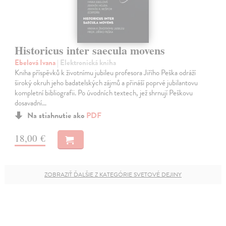
Historicus inter saecula movens
Ebelová Ivana
| Elektronická kniha
Kniha příspěvků k životnímu jubileu profesora Jiřího Peška odráží
široký okruh jeho badatelských zájmů a přináší poprvé jubilantovu
kompletní bibliografii. Po úvodních textech, jež shrnují Peškovu
dosavadní…
Na stiahnutie ako
PDF
18,00 €
ZOBRAZIŤ ĎALŠIE Z KATEGÓRIE SVETOVÉ DEJINY