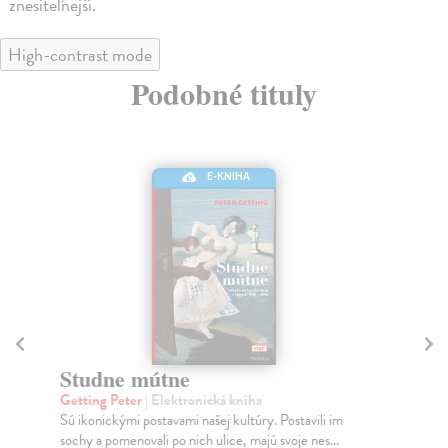
znesiteľnejší.
High-contrast mode
Podobné tituly
E-KNIHA
Studne mútne
F
Getting Peter
| Elektronická kniha
Dr
Sú ikonickými postavami našej kultúry. Postavili im
Za 
sochy a pomenovali po nich ulice, majú svoje nes...
„fa