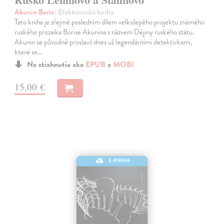
Akunin Boris
| Elektronická kniha
Tato kniha je zřejmě posledním dílem velkolepého projektu známého
ruského prozaika Borise Akunina s názvem Dějiny ruského státu.
Akunin se původně proslavil dnes už legendárními detektivkami,
které se…
Na stiahnutie ako
EPUB
a
MOBI
15,00 €
E-KNIHA