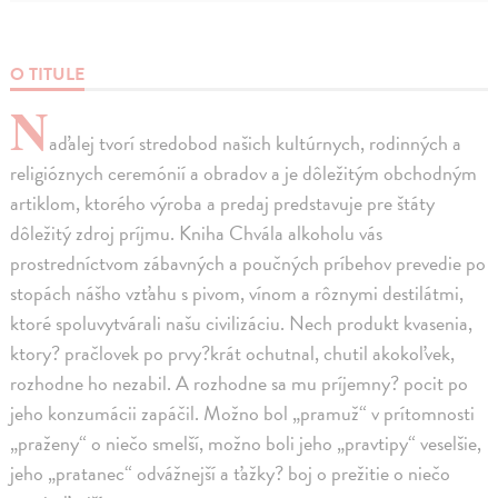
O TITULE
N
aďalej tvorí stredobod našich kultúrnych, rodinných a
religióznych ceremónií a obradov a je dôležitým obchodným
artiklom, ktorého výroba a predaj predstavuje pre štáty
dôležitý zdroj príjmu. Kniha Chvála alkoholu vás
prostredníctvom zábavných a poučných príbehov prevedie po
stopách nášho vzťahu s pivom, vínom a rôznymi destilátmi,
ktoré spoluvytvárali našu civilizáciu. Nech produkt kvasenia,
ktory? pračlovek po prvy?krát ochutnal, chutil akokoľvek,
rozhodne ho nezabil. A rozhodne sa mu príjemny? pocit po
jeho konzumácii zapáčil. Možno bol „pramuž“ v prítomnosti
„praženy“ o niečo smelší, možno boli jeho „pravtipy“ veselšie,
jeho „pratanec“ odvážnejší a ťažky? boj o prežitie o niečo