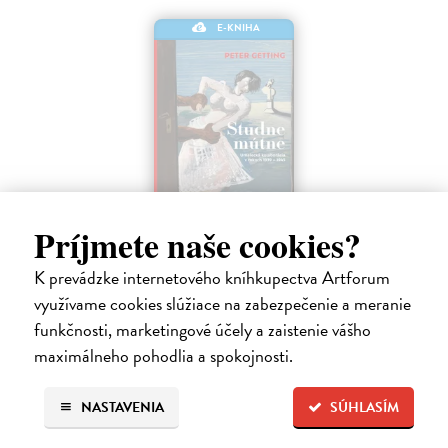
E-KNIHA
Príjmete naše cookies?
Studne mútne
K prevádzke internetového kníhkupectva Artforum
Getting Peter
| Elektronická kniha
Sú ikonickými postavami našej kultúry. Postavili im sochy a
využívame cookies slúžiace na zabezpečenie a meranie
pomenovali po nich ulice, majú svoje nespochybniteľné miesto v
funkčnosti, marketingové účely a zaistenie vášho
lexikónoch literatúry aj učebniciach, slovenské moderné umenie sa
maximálneho pohodlia a spokojnosti.
bez nich nedá…
Na stiahnutie ako
EPUB
,
MOBI
a
PDF
NASTAVENIA
SÚHLASÍM
14,90 €