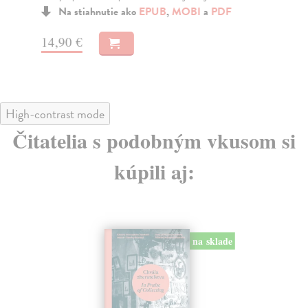
Na stiahnutie ako
EPUB
,
MOBI
a
PDF
14,90 €
14
High-contrast mode
Čitatelia s podobným vkusom si
kúpili aj:
na sklade