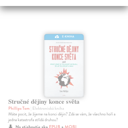
E-KNIHA
Stručné dějiny konce světa
Phillips Tom
| Elektronická kniha
Máte pocit, že žijeme na konci dějin? Zdá se vám, že všechno hoří a
jedna katastrofa střídá druhou?
Na stiahnutie ako
EPUB
a
MOBI