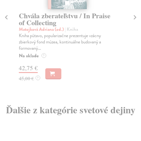
Chvála zberateľstvu / In Praise
Š
of Collecting
hi
Matejková Adriana (ed.)
| Kniha
Liš
Kniha pútavo, popularizačne prezentuje vzácny
Rol
zbierkový fond múzea, kontinuálne budovaný a
opo
formovaný...
Za
Na sklade
?
9,
42,75 €
9,
45,00 €
?
Ďalšie z kategórie svetové dejiny