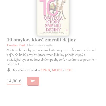
10 omylov, ktoré zmenili dejiny
Coulter Paul
| Elektronická kniha
Všetci robíme chyby, no len málokto svojím prešľapom zmení chod
dejín. Kniha 10 omylov, ktoré zmenili dejiny prináša vtipný a
osviežujúci výber neúmyselných pochybení, ktorým sa to podarilo –
raz to bol…
Na stiahnutie ako
EPUB
,
MOBI
a
PDF
14,90 €