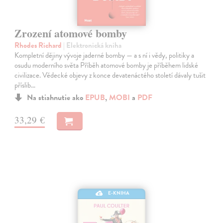
Zrození atomové bomby
Rhodes Richard
| Elektronická kniha
Kompletní dějiny vývoje jaderné bomby — a s ní i vědy, politiky a
osudu moderního světa Příběh atomové bomby je příběhem lidské
civilizace. Vědecké objevy z konce devatenáctého století dávaly tušit
příslib…
Na stiahnutie ako
EPUB
,
MOBI
a
PDF
33,29 €
E-KNIHA