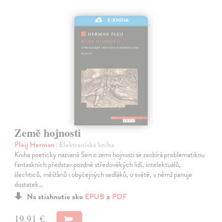
E-KNIHA
Země hojnosti
Pleij Herman
| Elektronická kniha
Kniha poeticky nazvaná Sen o zemi hojnosti se zaobírá problematikou
fantaskních představ pozdně středověkých lidí, intelektuálů,
šlechticů, měšťanů i obyčejných sedláků, o světě, v němž panuje
dostatek…
Na stiahnutie ako
EPUB
a
PDF
19,91 €