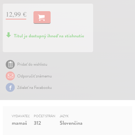
12,99 €
Titul je dostupný ihneď na stiahnutie
Pridať do wishlistu
Odporučiť známemu
Zdielať na Facebooku
VYDAVATEĽ
POČET STRÁN
JAZYK
mamaš
312
Slovenčina