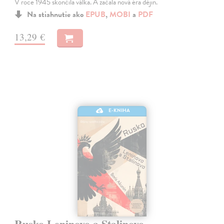
V roce 1945 skončila válka. A začala nová éra dějin.
Na stiahnutie ako
EPUB
,
MOBI
a
PDF
13,29 €
E-KNIHA
Rusko Leninovo a Stalinovo