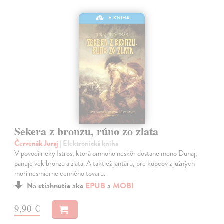
E-KNIHA
Sekera z bronzu, rúno zo zlata
Červenák Juraj
| Elektronická kniha
V povodí rieky Istros, ktorá omnoho neskôr dostane meno Dunaj,
panuje vek bronzu a zlata. A taktiež jantáru, pre kupcov z južných
morí nesmierne cenného tovaru.
Na stiahnutie ako
EPUB
a
MOBI
9,90 €