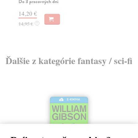
Do 3 pracovných dní
Za
14,20 €
22
14,95 €
23
?
Ďalšie z kategórie fantasy / sci-fi
E-KNIHA