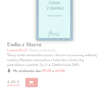
Ľudia z Marsu
Lasswitz Kurd
| Elektronická kniha
Slávny román nemeckého autora, v ktorom sa z nevinnej vedeckej
návštevy Marťanov stane pokus o kolonizáciu Zeme a boj
pozemšťanov o prežitie. Sci-fi zo Zlatého fondu SME.
Na stiahnutie ako
EPUB
a
MOBI
4,49 €