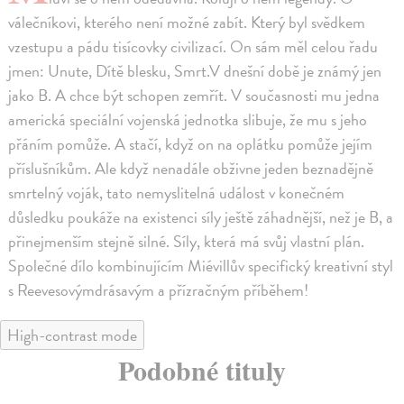
válečníkovi, kterého není možné zabít. Který byl svědkem
vzestupu a pádu tisícovky civilizací. On sám měl celou řadu
jmen: Unute, Dítě blesku, Smrt.V dnešní době je známý jen
jako B. A chce být schopen zemřít. V současnosti mu jedna
americká speciální vojenská jednotka slibuje, že mu s jeho
přáním pomůže. A stačí, když on na oplátku pomůže jejím
příslušníkům. Ale když nenadále obživne jeden beznadějně
smrtelný voják, tato nemyslitelná událost v konečném
důsledku poukáže na existenci síly ještě záhadnější, než je B, a
přinejmenším stejně silné. Síly, která má svůj vlastní plán.
Společné dílo kombinujícím Miévillův specifický kreativní styl
s Reevesovýmdrásavým a přízračným příběhem!
High-contrast mode
Podobné tituly