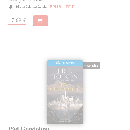
Na stiahnutie ako
EPUB
a
PDF
17,69 €
E-KNIHA
novinka
Pád Gondolinu