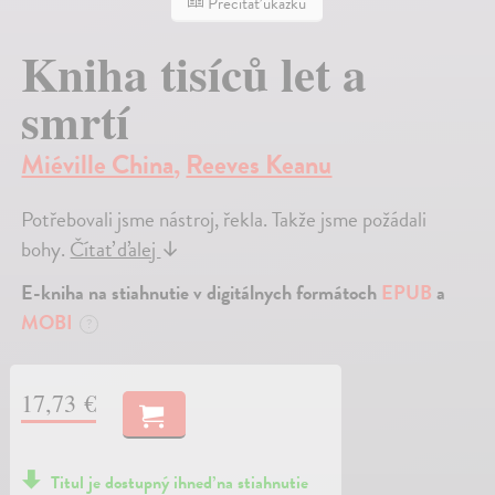
Prečítať ukážku
Kniha tisíců let a
smrtí
Miéville China
,
Reeves Keanu
Potřebovali jsme nástroj, řekla. Takže jsme požádali
bohy.
Čítať ďalej
↓
E-kniha na stiahnutie v digitálnych formátoch
EPUB
a
MOBI
?
17,73 €
Titul je dostupný ihneď na stiahnutie