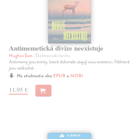
Antimemetická divize neexistuje
Hughes Sam
| Elektronická kniha
Antimemy jsou entity, které dokonale utajují svou existenci. Některé
jsou neškodné.
Na stiahnutie ako
EPUB
a
MOBI
11,95 €
E-KNIHA