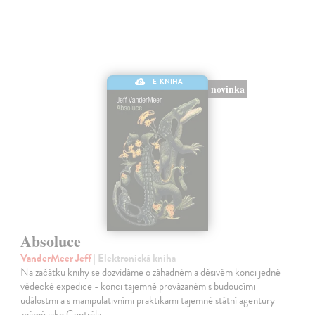
E-KNIHA
novinka
Absoluce
VanderMeer Jeff
| Elektronická kniha
Na začátku knihy se dozvídáme o záhadném a děsivém konci jedné
vědecké expedice - konci tajemně provázaném s budoucími
událostmi a s manipulativními praktikami tajemné státní agentury
známé jako Centrála.…