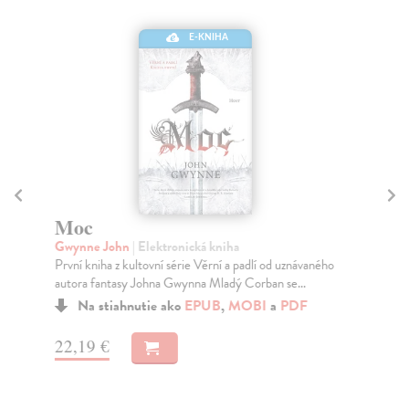
E-KNIHA
Moc
K
Gwynne John
| Elektronická kniha
Na
První kniha z kultovní série Věrní a padlí od uznávaného
Jak
autora fantasy Johna Gwynna Mladý Corban se...
aut
Na stiahnutie ako
EPUB
,
MOBI
a
PDF
22,19 €
16