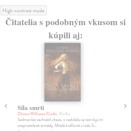
High-contrast mode
Čitatelia s podobným vkusom si
kúpili aj:
Síla smrti
N
Chima Williams Cinda
| Kniha
Kar
Sedmoríšie zachvátil chaos, o nadvládu sa tam bijú tri
Čes
znepriatelené armády. Mladá kráľovná z rodu S...
Ruž