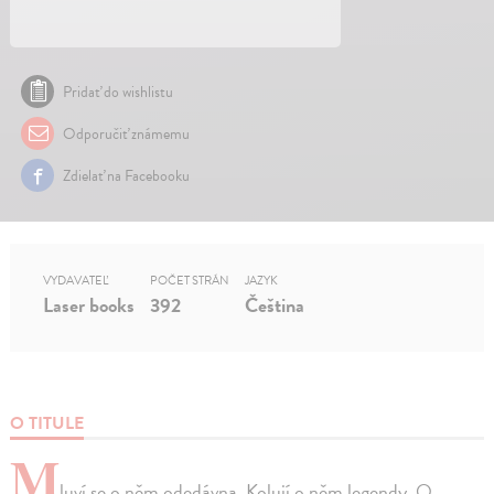
Pridať do wishlistu
Odporučiť známemu
Zdielať na Facebooku
VYDAVATEĽ
POČET STRÁN
JAZYK
Laser books
392
Čeština
O TITULE
M
luví se o něm odedávna. Kolují o něm legendy. O