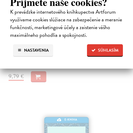
Príjmete naše cookies?
K prevádzke internetového kníhkupectva Artforum
využívame cookies slúžiace na zabezpečenie a meranie
funkčnosti, marketingové účely a zaistenie vášho
Neuromant
maximálneho pohodlia a spokojnosti.
Gibson William
| Elektronická kniha
Základné dielo kyberpunku, klasika sci-fi a jedna z najsilnejších vízií
budúcnosti Matrix je svet vo svete, globálny konsenzus, prelud,
NASTAVENIA
SÚHLASÍM
vyjadrenie každého jedného dátového bajtu v kyberpriestore. Henry…
Na stiahnutie ako
EPUB
,
MOBI
a
PDF
9,79 €
E-KNIHA