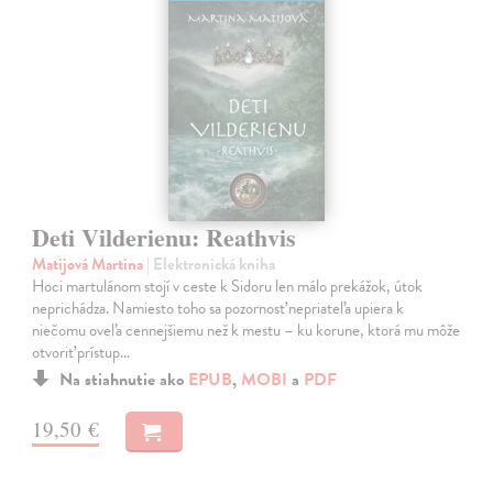
Deti Vilderienu: Reathvis
Matijová Martina
| Elektronická kniha
Hoci martulánom stojí v ceste k Sidoru len málo prekážok, útok
neprichádza. Namiesto toho sa pozornosť nepriateľa upiera k
niečomu oveľa cennejšiemu než k mestu – ku korune, ktorá mu môže
otvoriť prístup…
Na stiahnutie ako
EPUB
,
MOBI
a
PDF
19,50 €