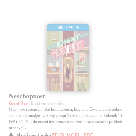
E-KNIHA
Neschopnost
Grant Rob
| Elektronická kniha
Napínavý román z blízké budoucnosti, kdy celá Evropa bude pěkně
spojená dokonalými zákony a neprůstřelnou ústavou, jejíž článek 13
199 říká: "Nikdo nesmí být omezen ve svém právu zastávat jakékoli
pracovní…
Na stiahnutie ako
EPUB
,
MOBI
a
PDF