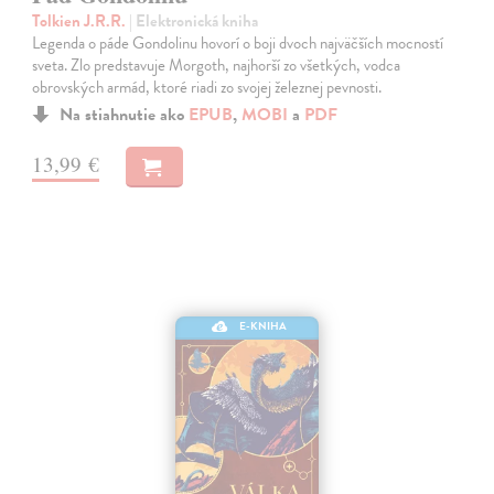
Tolkien J.R.R.
| Elektronická kniha
Legenda o páde Gondolinu hovorí o boji dvoch najväčších mocností
sveta. Zlo predstavuje Morgoth, najhorší zo všetkých, vodca
obrovských armád, ktoré riadi zo svojej železnej pevnosti.
Na stiahnutie ako
EPUB
,
MOBI
a
PDF
13,99 €
E-KNIHA