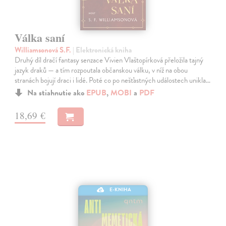
Válka saní
Williamsonová S.F.
| Elektronická kniha
Druhý díl dračí fantasy senzace Vivien Vlaštopírková přeložila tajný
jazyk draků — a tím rozpoutala občanskou válku, v níž na obou
stranách bojují draci i lidé. Poté co po nešťastných událostech unikla…
Na stiahnutie ako
EPUB
,
MOBI
a
PDF
18,69 €
E-KNIHA