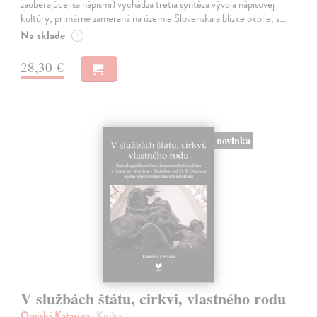
zaoberajúcej sa nápismi) vychádza tretia syntéza vývoja nápisovej
kultúry, primárne zameraná na územie Slovenska a blízke okolie, s…
Na sklade
?
28,30 €
novinka
V službách štátu, cirkvi, vlastného rodu
Orviská Katarína
| Kniha