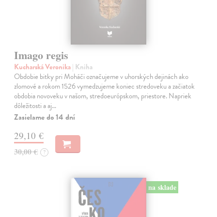
Imago regis
Kucharská Veronika
| Kniha
Obdobie bitky pri Moháči označujeme v uhorských dejinách ako
zlomové a rokom 1526 vymedzujeme koniec stredoveku a začiatok
obdobia novoveku v našom, stredoeurópskom, priestore. Napriek
dôležitosti a aj…
Zasielame do 14 dní
29,10 €
30,00 €
?
na sklade