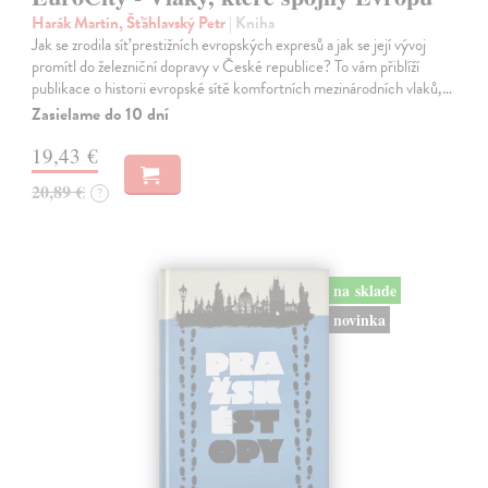
Harák Martin, Šťáhlavský Petr
| Kniha
Jak se zrodila síť prestižních evropských expresů a jak se její vývoj
promítl do železniční dopravy v České republice? To vám přiblíží
publikace o historii evropské sítě komfortních mezinárodních vlaků,…
Zasielame do 10 dní
19,43 €
20,89 €
?
na sklade
novinka