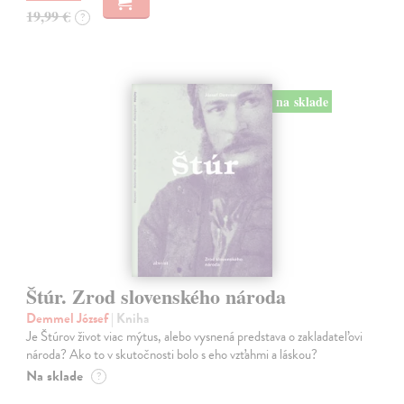
19,99 €
?
na sklade
Štúr. Zrod slovenského národa
Demmel József
| Kniha
Je Štúrov život viac mýtus, alebo vysnená predstava o zakladateľovi
národa? Ako to v skutočnosti bolo s eho vzťahmi a láskou?
Na sklade
?