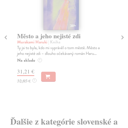
Město a jeho nejisté zdi
Tr
Murakami Haruki
| Kniha
Ma
Ty jsi to byla, kdo mi vyprávěl o tom městě. Město a
JE
jeho nejisté zdi – dlouho očekávaný román Haru...
NAŠ
muž
Na sklade
?
Za
31,21 €
22
32,85 €
?
24
Ďalšie z kategórie slovenské a