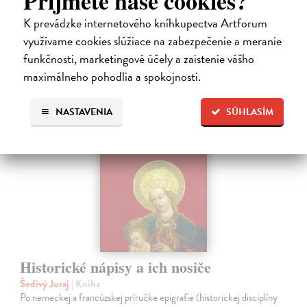
Príjmete naše cookies?
Na sklade
?
K prevádzke internetového kníhkupectva Artforum
23,66 €
využívame cookies slúžiace na zabezpečenie a meranie
24,90 €
?
funkčnosti, marketingové účely a zaistenie vášho
maximálneho pohodlia a spokojnosti.
NASTAVENIA
SÚHLASÍM
na sklade
Historické nápisy a ich nosiče
Šedivý Juraj
| Kniha
Po nemeckej a francúzskej príručke epigrafie (historickej disciplíny