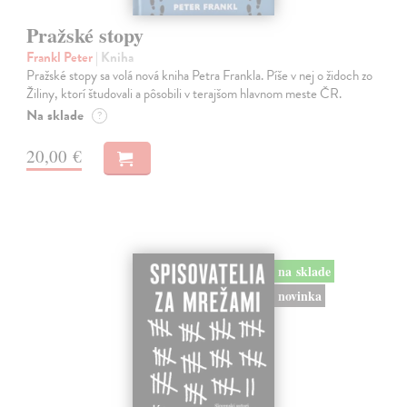
Pražské stopy
Frankl Peter
| Kniha
Pražské stopy sa volá nová kniha Petra Frankla. Píše v nej o židoch zo
Žiliny, ktorí študovali a pôsobili v terajšom hlavnom meste ČR.
Na sklade
?
20,00 €
na sklade
novinka