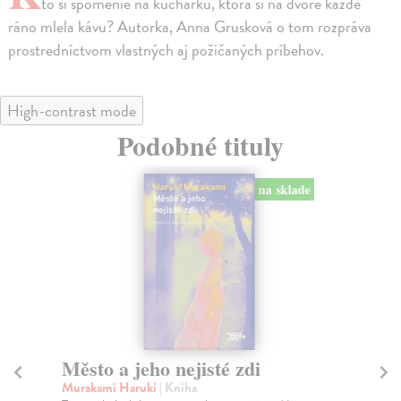
to si spomenie na kuchárku, ktorá si na dvore každé
ráno mlela kávu? Autorka, Anna Grusková o tom rozpráva
prostredníctvom vlastných aj požičaných príbehov.
High-contrast mode
Podobné tituly
na sklade
Město a jeho nejisté zdi
Tr
Murakami Haruki
| Kniha
Ma