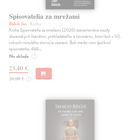
Spisovatelia za mrežami
Bábik Ján
| Kniha
Kniha Spisovatelia za mrežami (2026) zaznamenáva osudy
slovenských literátov, prekladateľov a novinárov, ktorí boli v 50.
rokoch minulého storočia väznení. Boli medzi nimi špičkoví
spisovatelia, ďalší…
Na sklade
?
23,40 €
26,00 €
?