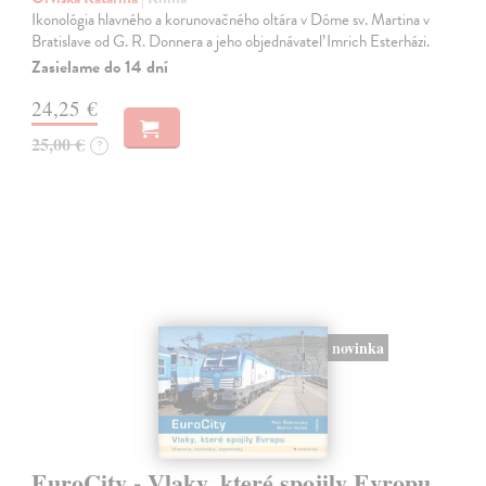
Ikonológia hlavného a korunovačného oltára v Dóme sv. Martina v
Bratislave od G. R. Donnera a jeho objednávateľ Imrich Esterházi.
Zasielame do 14 dní
24,25 €
25,00 €
?
novinka
EuroCity - Vlaky, které spojily Evropu