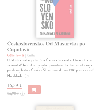
Československo. Od Masaryka po
Čaputovú
Gális Tomáš
| Kniha
Udalosti a postavy z histórie Česka a Slovenska, ktoré si treba
zapamätať. Tento knižný výber pozostáva z textov o spoločnej i
paralelnej histórii Česka a Slovenska od roku 1918 po súčasnosť.
Na sklade
?
16,39 €
16,90 €
?