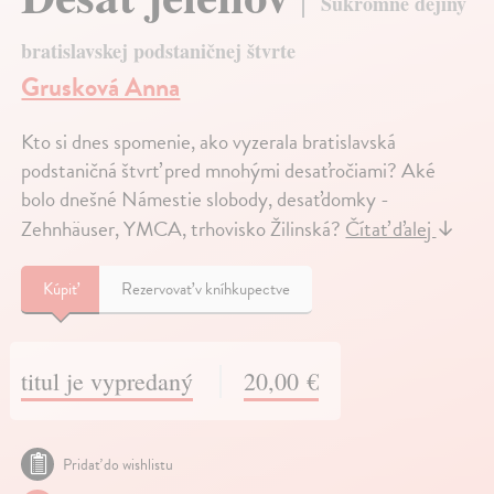
Súkromné dejiny
bratislavskej podstaničnej štvrte
Grusková Anna
Kto si dnes spomenie, ako vyzerala bratislavská
podstaničná štvrť pred mnohými desaťročiami? Aké
bolo dnešné Námestie slobody, desaťdomky -
Zehnhäuser, YMCA, trhovisko Žilinská?
Čítať ďalej
↓
Kúpiť
Rezervovať v kníhkupectve
titul je vypredaný
20,00 €
Pridať do wishlistu