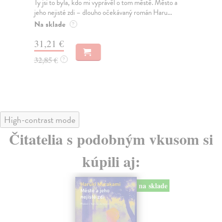
Ty jsi to byla, kdo mi vyprávěl o tom městě. Město a
JE
jeho nejisté zdi – dlouho očekávaný román Haru...
NAŠ
muž
Na sklade
?
Za
31,21 €
22
32,85 €
?
24
High-contrast mode
Čitatelia s podobným vkusom si
kúpili aj:
na sklade