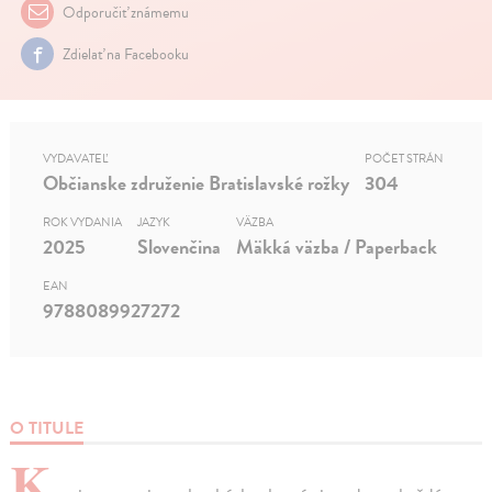
Odporučiť známemu
Zdielať na Facebooku
VYDAVATEĽ
POČET STRÁN
Občianske združenie Bratislavské rožky
304
ROK VYDANIA
JAZYK
VÄZBA
2025
Slovenčina
Mäkká väzba / Paperback
EAN
9788089927272
O TITULE
K