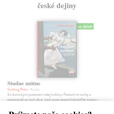
české dejiny
na sklade
Studne mútne
Getting Peter
| Kniha
Sú ikonickými postavami našej kultúry. Postavili im sochy a
pomenovali po nich ulice, majú svoje nespochybniteľné miesto v
lexikónoch literatúry aj učebniciach, slovenské moderné umenie sa
bez nich nedá…