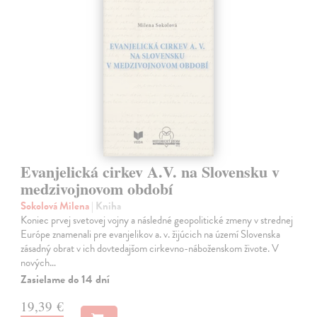
Evanjelická cirkev A.V. na Slovensku v
medzivojnovom období
Sokolová Milena
| Kniha
Koniec prvej svetovej vojny a následné geopolitické zmeny v strednej
Európe znamenali pre evanjelikov a. v. žijúcich na území Slovenska
zásadný obrat v ich dovtedajšom cirkevno-náboženskom živote. V
nových…
Zasielame do 14 dní
19,39 €