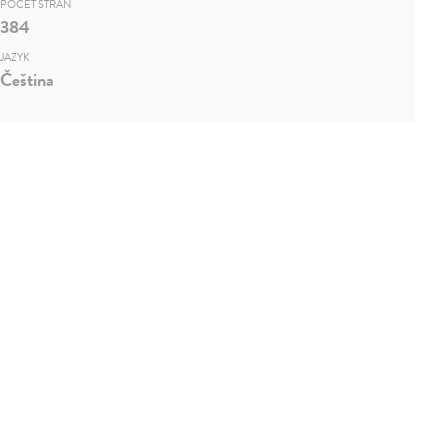
POČET STRÁN
384
JAZYK
Čeština