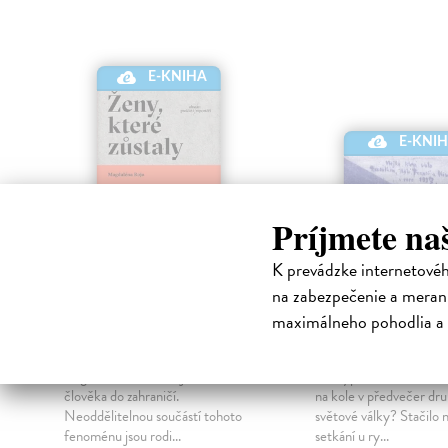
E-KNIHA
E-KNI
Príjmete na
K prevádzke internetové
na zabezpečenie a merani
Ženy, které zůstaly
Slunci a obzo
maximálneho pohodlia a 
Rojo Magdaléna
| Elektronická
Krainer Vratislav
| Ele
kniha
kniha
Migrace neznamená jen odchod
Jak vypadala dobrodruž
člověka do zahraničí.
na kole v předvečer dr
Neoddělitelnou součástí tohoto
světové války? Stačilo
fenoménu jsou rodi...
setkání u ry...