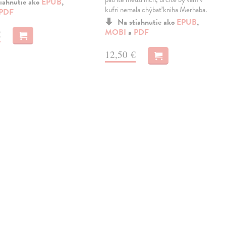
iahnutie ako
EPUB
,
kufri nemala chýbať kniha Merhaba.
PDF
Na stiahnutie ako
EPUB
,
MOBI
a
PDF
€
12,50 €