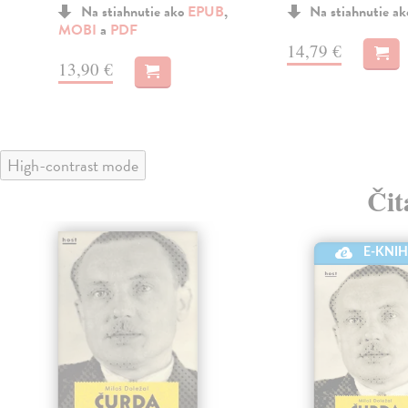
Na stiahnutie ako
EPUB
,
Na stiahnutie a
MOBI
a
PDF
14,79 €
13,90 €
High-contrast mode
Čit
E-KNI