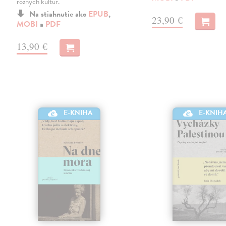
rôznych kultúr.
Na stiahnutie ako
EPUB
,
23,90 €
MOBI
a
PDF
13,90 €
E-KNIHA
E-KNIH