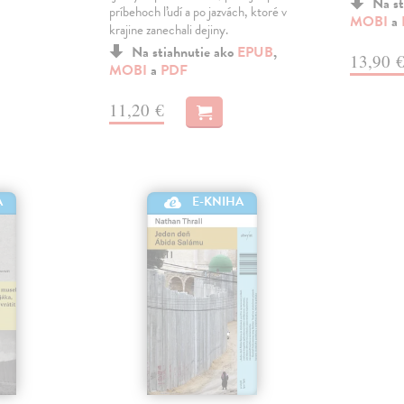
Na st
príbehoch ľudí a po jazvách, ktoré v
MOBI
a
krajine zanechali dejiny.
Na stiahnutie ako
EPUB
,
13,90 
MOBI
a
PDF
11,20 €
A
E-KNIHA