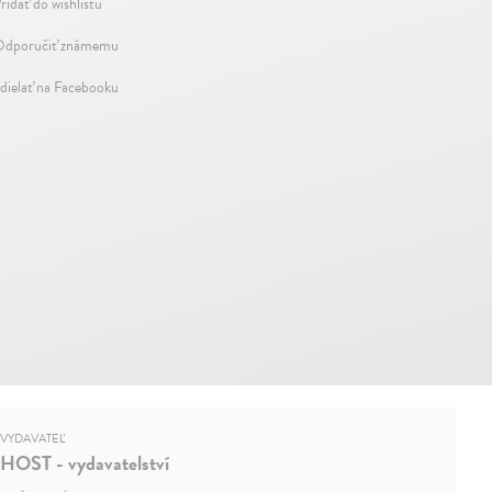
ridať do wishlistu
dporučiť známemu
dielať na Facebooku
VYDAVATEĽ
HOST - vydavatelství