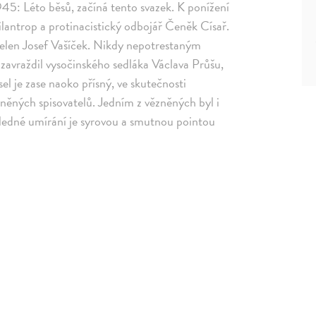
945: Léto běsů, začíná tento svazek. K ponížení
ilantrop a protinacistický odbojář Čeněk Císař.
třelen Josef Vašíček. Nikdy nepotrestaným
 zavraždil vysočinského sedláka Václava Průšu,
el je zase naoko přísný, ve skutečnosti
ězněných spisovatelů. Jedním z vězněných byl i
sledné umírání je syrovou a smutnou pointou