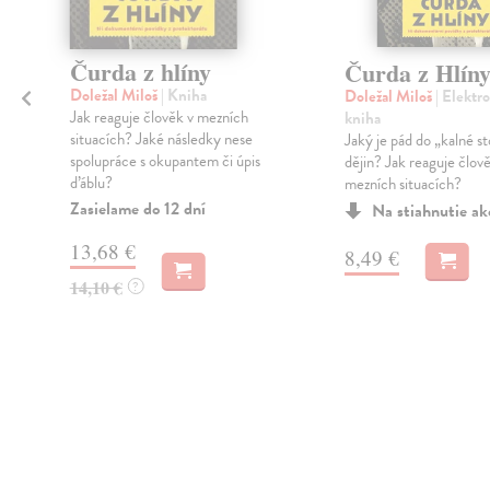
Čurda z hlíny
Čurda z Hlín
Doležal Miloš
| Kniha
Doležal Miloš
| Elektr
Jak reaguje člověk v mezních
kniha
situacích? Jaké následky nese
Jaký je pád do „kalné s
spolupráce s okupantem či úpis
dějin? Jak reaguje člov
ďáblu?
mezních situacích?
Zasielame do 12 dní
Na stiahnutie a
13,68 €
8,49 €
14,10 €
?