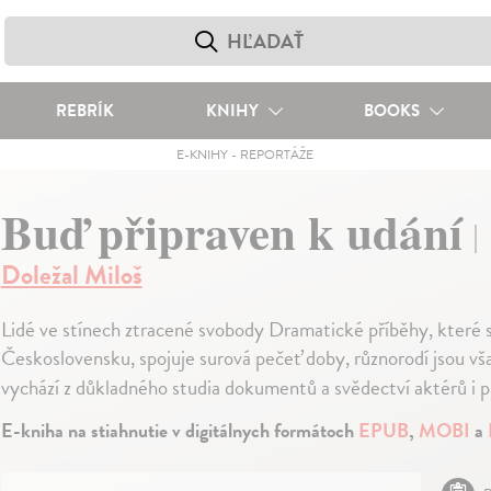
REBRÍK
KNIHY
BOOKS
E-KNIHY
-
REPORTÁŽE
Buď připraven k udání
Doležal Miloš
Lidé ve stínech ztracené svobody Dramatické příběhy, které s
Československu, spojuje surová pečeť doby, různorodí jsou však 
vychází z důkladného studia dokumentů a svědectví aktérů i 
E-kniha na stiahnutie v digitálnych formátoch
EPUB
,
MOBI
a