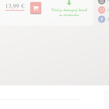
P
13,99 €
Titul je dostupný ihneď
O
na stiahnutie
Z