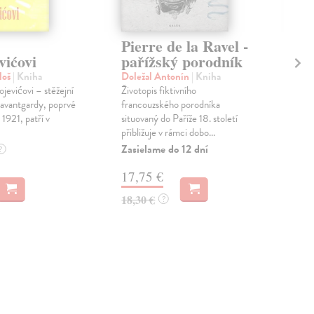
Pierre de la Ravel -
Př
vićovi
pařížský porodník
Kal
Za p
loš
| Kniha
Doležal Antonín
| Kniha
jeji
jevićovi – stěžejní
Životopis fiktivního
po v
avantgardy, poprvé
francouzského porodníka
1948
1921, patří v
situovaný do Paříže 18. století
přibližuje v rámci dobo...
Na 
Zasielame do 12 dní
?
16
17,75 €
16,
18,30 €
?