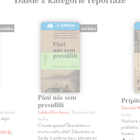
E-KNIHA
novinka
novinka
Páni nás sem
Prípit
presídlili
Górecki 
cká kniha
Labba Elin Anna
| Elektronická
kniha
 dejín
kniha
Niektoré 
Chcete spoznať Škandináviu z
priďaleko.
trochu iného uhla? Zabudnite na
EPUB
,
horami.
fjordy či polárnu žiaru, pátrajte po