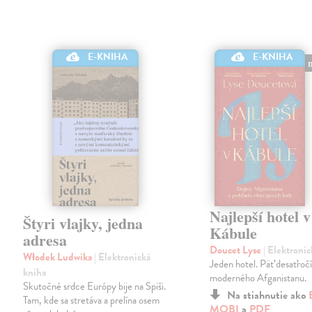
E-KNIHA
E-KNIHA
Najlepší hotel v
Štyri vlajky, jedna
Kábule
adresa
Doucet Lyse
| Elektroni
Włodek Ludwika
| Elektronická
Jeden hotel. Päť desaťročí
kniha
moderného Afganistanu.
Skutočné srdce Európy bije na Spiši.
Na stiahnutie ako
Tam, kde sa stretáva a prelína osem
MOBI
a
PDF