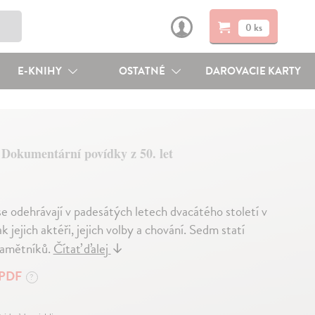
0 ks
E-KNIHY
OSTATNÉ
DAROVACIE KARTY
Dokumentární povídky z 50. let
e odehrávají v padesátých letech dvacátého století v
jejich aktéři, jejich volby a chování. Sedm statí
pamětníků.
Čítať ďalej
↓
PDF
?