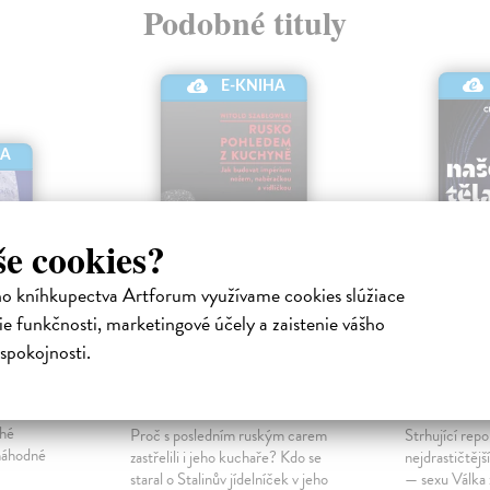
Podobné tituly
E-KNIHA
HA
še cookies?
ho kníhkupectva Artforum využívame cookies slúžiace
e funkčnosti, marketingové účely a zaistenie vášho
ru
Rusko pohledem z
Naše těl
spokojnosti.
kuchyně
bojiště
ktronická
Szabłowski Witold
| Elektronická
Lambová Chr
ná cesta
kniha
Elektronická
uhé
Proč s posledním ruským carem
Strhující repo
 náhodné
zastřelili i jeho kuchaře? Kdo se
nejdrastičtějš
staral o Stalinův jídelníček v jeho
— sexu Válka 