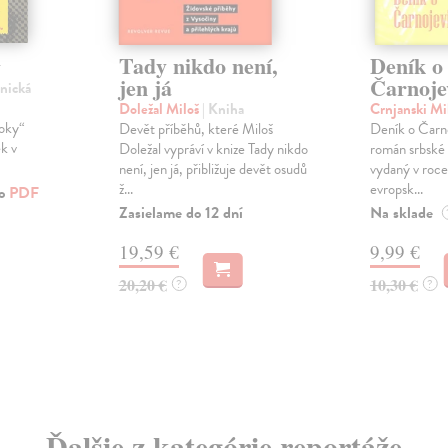
Tady nikdo není,
Deník o
y
jen já
Čarnoje
onická
Doležal Miloš
| Kniha
Crnjanski Mi
toky“
Devět příběhů, které Miloš
Deník o Čarno
ěk v
Doležal vypráví v knize Tady nikdo
román srbské 
není, jen já, přibližuje devět osudů
vydaný v roce 
ž...
evropsk...
ko
PDF
Zasielame do 12 dní
Na sklade
19,59 €
9,99 €
20,20 €
10,30 €
?
?
Ďalšie z kategórie reportáže