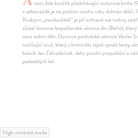
tam, kde končila předcházející autorova kniha 1
a sebevraždě je na podzim onoho roku dohnán sklář, f
Ruskými „osvoboditeli“ je při ochraně své rodiny zas
zůstal dozorce leopoldovské věznice Ján Blahút, který
otce sedmi dětí. Dozorce pankrácké věznice Václav Sis
rozlišující muž, který z kriminálu tajně vynáší texty v
básník Jan Zahradníček. Jeho pozdní propuštění a ná
padesátých let.
High-contrast mode