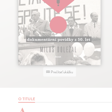
Prečítať ukážku
O TITULE
A