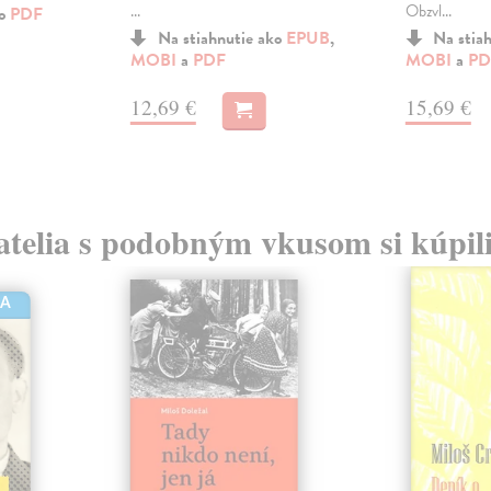
...
Obzvl...
ko
PDF
Na stiahnutie ako
EPUB
,
Na stia
MOBI
a
PDF
MOBI
a
PD
12,69 €
15,69 €
atelia s podobným vkusom si kúpili
HA