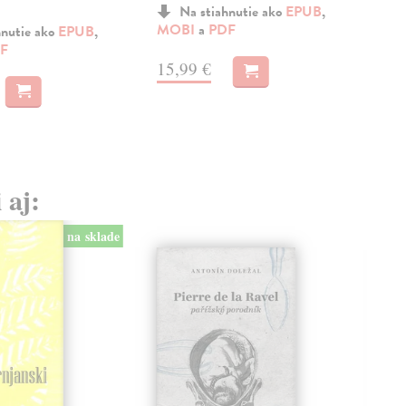
Na stiahnutie ako
EPUB
,
MOBI
a
PDF
MO
hnutie ako
EPUB
,
F
15,99 €
15
 aj:
na sklade