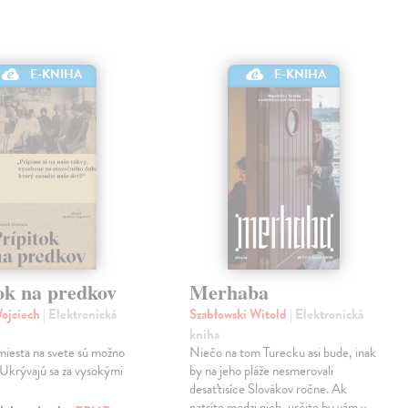
E-KNIHA
E-KNIHA
ok na predkov
Merhaba
Wojciech
| Elektronická
Szabłowski Witold
| Elektronická
kniha
miesta na svete sú možno
Niečo na tom Turecku asi bude, inak
 Ukrývajú sa za vysokými
by na jeho pláže nesmerovali
desaťtisíce Slovákov ročne. Ak
patríte medzi nich, určite by vám v