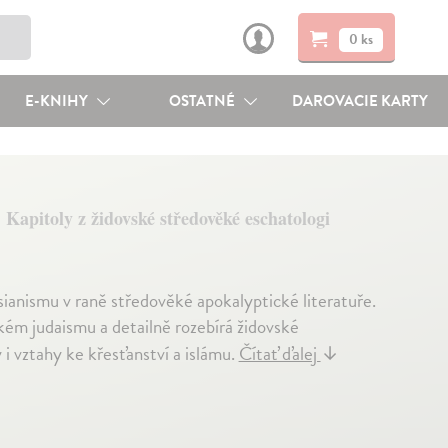
0 ks
E-KNIHY
OSTATNÉ
DAROVACIE KARTY
Kapitoly z židovské středověké eschatologi
ianismu v raně středověké apokalyptické literatuře.
kém judaismu a detailně rozebírá židovské
 i vztahy ke křesťanství a islámu.
Čítať ďalej
↓