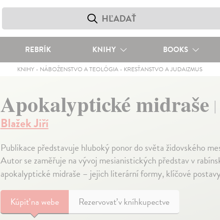
REBRÍK
KNIHY
BOOKS
KNIHY
-
NÁBOŽENSTVO A TEOLÓGIA
-
KRESŤANSTVO A JUDAIZMUS
Apokalyptické midraše
Blažek Jiří
Publikace představuje hluboký ponor do světa židovského mes
Autor se zaměřuje na vývoj mesianistických představ v rabíns
apokalyptické midraše – jejich literární formy, klíčové postavy
Kúpiť
na webe
Rezervovať v kníhkupectve