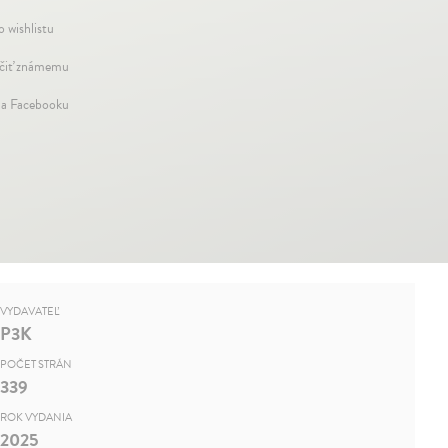
o wishlistu
iť známemu
na Facebooku
VYDAVATEĽ
P3K
POČET STRÁN
339
ROK VYDANIA
2025