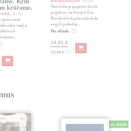
zame. Kým
Borušovičová Eva
| Kniha
Kun
m kráčame.
Táto kniha je spojením dvoch
Poma
projektov, na ktorých Eva
čty
ntišek
| Kniha
Borušovičová pracovala až do
naps
 spracovaná
svojich posledný...
česk
náša súbor esejí o
Na sklade
Na 
oblémoch
?
tvárania...
18,91 €
14
?
19,90 €
15,
?
zmus
na sklade