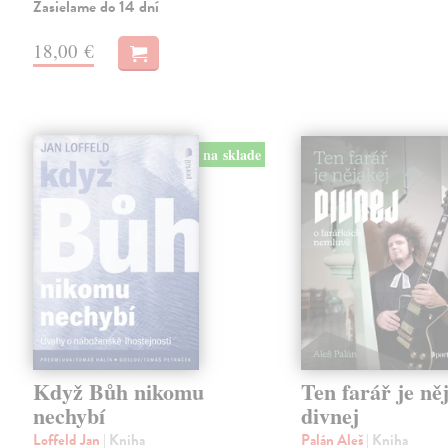
Zasielame do 14 dní
18,00 €
na sklade
Když Bůh nikomu
Ten farář je ně
nechybí
divnej
Loffeld Jan
| Kniha
Palán Aleš
| Kniha