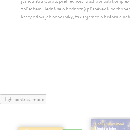
jasnou strukturou, přehledností a schopností komplex
způsobem. Jedná se o hodnotný příspěvek k pochopení
který osloví jak odborníky, tak zájemce o historii a ná
High-contrast mode