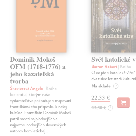
Dominik Mokoš
Svět katolické v
OFM (1718-1776) a
Barron Robert
| Kniha
jeho kazateľská
O co jde v katolické víře? 
dva tisíce let stará kulturn
tvorba
Na sklade
?
Škovierová Angela
| Kniha
Ide o titul, ktorým naše
22,33 €
vydavateľstvo pokračuje v mapovaní
františkánskeho príspevku k našej
23,50 €
?
kultúre. Františkán Dominik Mokoš
patril medzi najplodnejších a
najpozoruhodnejších slovenských
autorov homiletickej…