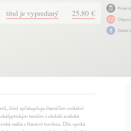
Pridať d
titul je vypredaný
25,80 €
Odporuč
Zdielať 
extů, čímž zpřístupňuje čtenářům unikátní
pokalyptickým textům z období arabské
ické reálie s literární tvorbou. Dílo vyniká