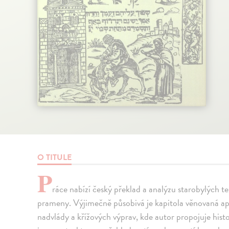
O TITULE
P
ráce nabízí český překlad a analýzu starobylých t
prameny. Výjimečně působivá je kapitola věnovaná a
nadvlády a křížových výprav, kde autor propojuje histor