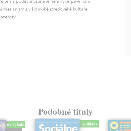
ní téma podat srozumitelně a vyčerpávajícím
 mesianismu v židovské středověké kultuře,
boženství.
Podobné tituly
na sklade
na sklade