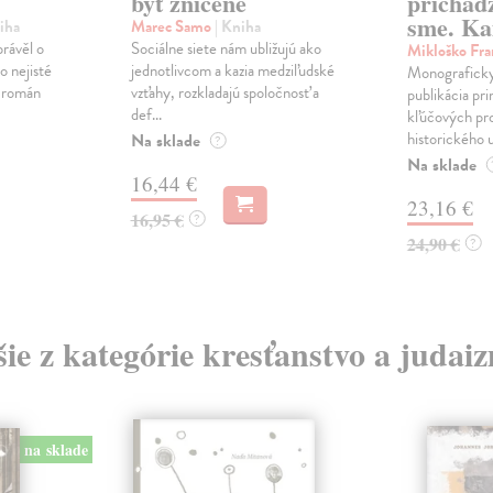
byť zničené
prichád
sme. Ka
iha
Marec Samo
| Kniha
právěl o
Sociálne siete nám ubližujú ako
Mikloško Fra
o nejisté
jednotlivcom a kazia medziľudské
Monograficky
ý román
vzťahy, rozkladajú spoločnosť a
publikácia pri
def...
kľúčových pr
historického u
Na sklade
?
Na sklade
16,44 €
23,16 €
16,95 €
?
24,90 €
?
šie z kategórie kresťanstvo a judai
na sklade