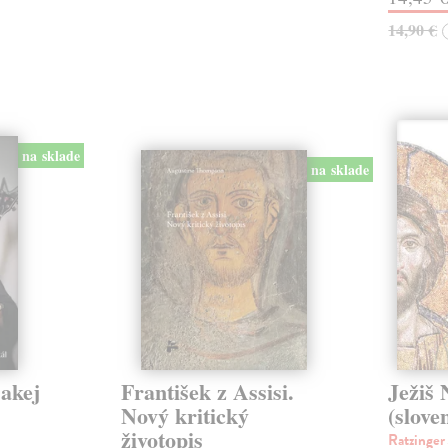
14,90 €
na sklade
na sklade
jakej
František z Assisi.
Ježiš 
Nový kritický
(slove
životopis
Ratzinger