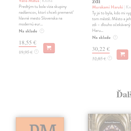
zdi
Vallo Matúš
| Kniha
Predtým tu bola vízia skupiny
Murakami Haruki
| Kn
nadšencov, ktorí chceli premeniť
Ty jsi to byla, kdo mi vy
hlavné mesto Slovenska na
tom městě. Město a jeh
modernú eur...
zdi – dlouho očekávan
Haru...
Na sklade
?
Na sklade
?
18,55 €
30,22 €
19,95 €
?
32,85 €
?
Ďal