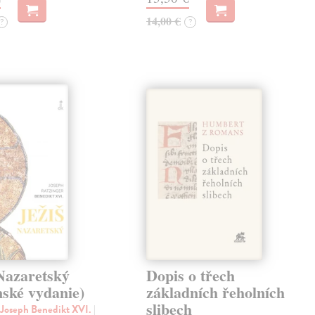
14,00 €
?
?
Nazaretský
Dopis o třech
nské vydanie)
základních řeholních
slibech
 Joseph Benedikt XVI.
|