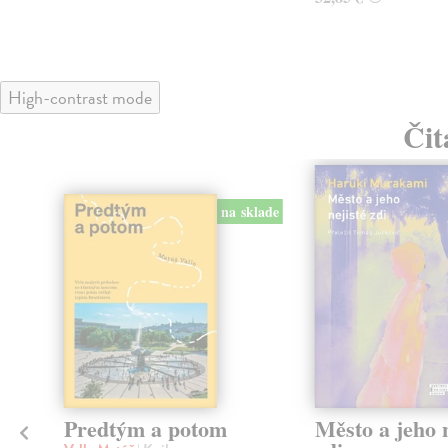
High-contrast mode
Čit
na sklade
Predtým a potom
Město a jeho n