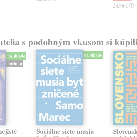
24,90 €
?
atelia s podobným vkusom si kúpili
na sklade
na sklade
novinka
ejisté
Sociálne siete musia
Slovens