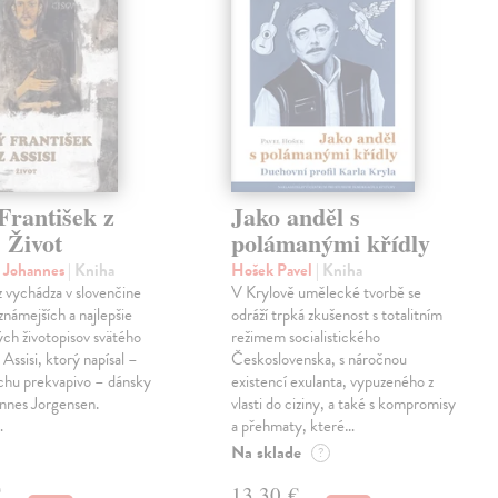
František z
Jako anděl s
. Život
polámanými křídly
n Johannes
| Kniha
Hošek Pavel
| Kniha
z vychádza v slovenčine
V Krylově umělecké tvorbě se
jznámejších a najlepšie
odráží trpká zkušenost s totalitním
ch životopisov svätého
režimem socialistického
 Assisi, ktorý napísal –
Československa, s náročnou
chu prekvapivo – dánsky
existencí exulanta, vypuzeného z
nnes Jorgensen.
vlasti do ciziny, a také s kompromisy
…
a přehmaty, které…
Na sklade
?
€
13,30 €