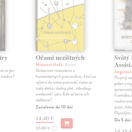
íry
Očami nezištných
Svätý 
Assisi
Mitanová Naďa
| Kniha
Je to jen
Skúsenosti misionárov a
Jorgense
í tradice?
humanitárnych pracovníkov, ktorí sa
Po prvý ra
vyberú do sveta pracovať, často za
jeden z na
malý alebo i žiadny plat, vzbudzujú
spracovaný
zvedavosť i údiv. Kde sa berie ich
Františka z
nadšenie?
možno tro
Zasielame do 10 dní
autor Joha
Plynulým
14,40 €
Do 5 dní
15,00 €
?
14,45 