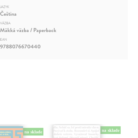
JAZYK
Čeština
VÄZBA
Mäkká väzba / Paperback
EAN
9788076670440
na sklade
na sklade