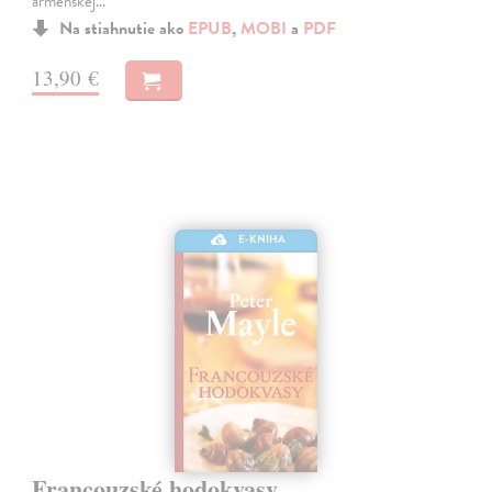
arménskej…
Na stiahnutie ako
EPUB
,
MOBI
a
PDF
13,90 €
E-KNIHA
Francouzské hodokvasy