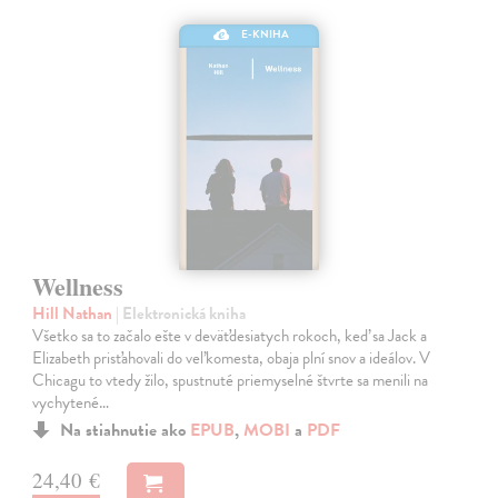
E-KNIHA
Wellness
Hill Nathan
| Elektronická kniha
Všetko sa to začalo ešte v deväťdesiatych rokoch, keď sa Jack a
Elizabeth prisťahovali do veľkomesta, obaja plní snov a ideálov. V
Chicagu to vtedy žilo, spustnuté priemyselné štvrte sa menili na
vychytené…
Na stiahnutie ako
EPUB
,
MOBI
a
PDF
24,40 €