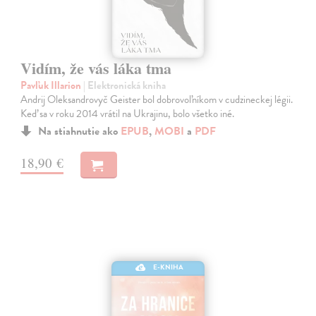
Vidím, že vás láka tma
Pavľuk Illarion
| Elektronická kniha
Andrij Oleksandrovyč Geister bol dobrovoľníkom v cudzineckej légii.
Keď sa v roku 2014 vrátil na Ukrajinu, bolo všetko iné.
Na stiahnutie ako
EPUB
,
MOBI
a
PDF
18,90 €
E-KNIHA