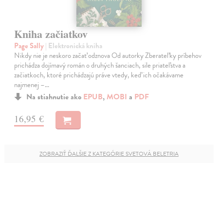
Kniha začiatkov
Page Sally
| Elektronická kniha
Nikdy nie je neskoro začať odznova Od autorky Zberateľky príbehov
prichádza dojímavý román o druhých šanciach, sile priateľstva a
začiatkoch, ktoré prichádzajú práve vtedy, keď ich očakávame
najmenej –…
Na stiahnutie ako
EPUB
,
MOBI
a
PDF
16,95 €
ZOBRAZIŤ ĎALŠIE Z KATEGÓRIE SVETOVÁ BELETRIA