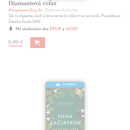
Diamantová reťaz
Maupassant Guy de
| Elektronická kniha
Tak to dopadne, keď si žena nemá čo obliecť na večierok. Poviedka zo
Zlatého fondu SME.
Na stiahnutie ako
EPUB
a
MOBI
0,99 €
E-KNIHA