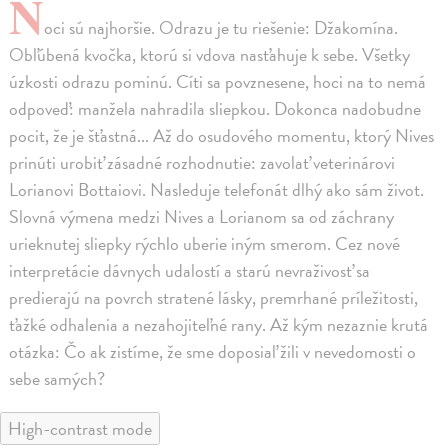
N
oci sú najhoršie. Odrazu je tu riešenie: Džakomína.
Obľúbená kvočka, ktorú si vdova nasťahuje k sebe. Všetky
úzkosti odrazu pominú. Cíti sa povznesene, hoci na to nemá
odpoveď: manžela nahradila sliepkou. Dokonca nadobudne
pocit, že je šťastná... Až do osudového momentu, ktorý Nives
prinúti urobiť zásadné rozhodnutie: zavolať veterinárovi
Lorianovi Bottaiovi. Nasleduje telefonát dlhý ako sám život.
Slovná výmena medzi Nives a Lorianom sa od záchrany
urieknutej sliepky rýchlo uberie iným smerom. Cez nové
interpretácie dávnych udalostí a starú nevraživosť sa
predierajú na povrch stratené lásky, premrhané príležitosti,
ťažké odhalenia a nezahojiteľné rany. Až kým nezaznie krutá
otázka: Čo ak zistíme, že sme doposiaľ žili v nevedomosti o
sebe samých?
High-contrast mode