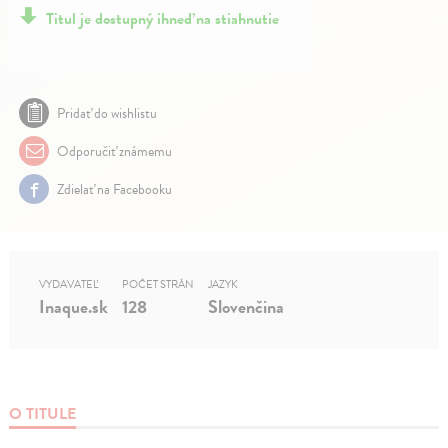
Titul je dostupný ihneď na stiahnutie
Pridať do wishlistu
Odporučiť známemu
Zdielať na Facebooku
VYDAVATEĽ
POČET STRÁN
JAZYK
Inaque.sk
128
Slovenčina
O TITULE