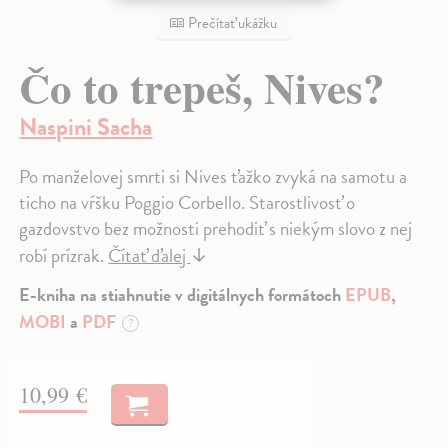
Prečítať ukážku
Čo to trepeš, Nives?
Naspini Sacha
Po manželovej smrti si Nives ťažko zvyká na samotu a
ticho na vŕšku Poggio Corbello. Starostlivosť o
gazdovstvo bez možnosti prehodiť s niekým slovo z nej
robí prízrak.
Čítať ďalej
↓
E-kniha na stiahnutie v digitálnych formátoch
EPUB
,
MOBI
a
PDF
?
10,99 €