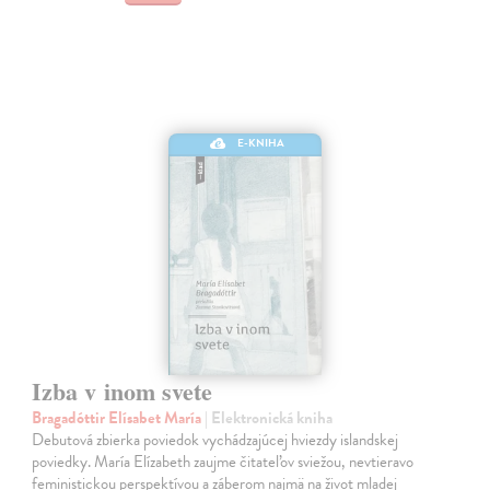
E-KNIHA
Izba v inom svete
Bragadóttir Elísabet María
| Elektronická kniha
Debutová zbierka poviedok vychádzajúcej hviezdy islandskej
poviedky. María Elízabeth zaujme čitateľov sviežou, nevtieravo
feministickou perspektívou a záberom najmä na život mladej