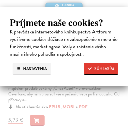
E-KNIHA
Príjmete naše cookies?
K prevádzke internetového kníhkupectva Artforum
využívame cookies slúžiace na zabezpečenie a meranie
funkčnosti, marketingové účely a zaistenie vášho
maximálneho pohodlia a spokojnosti.
Tajnosti francouzského pekaře
NASTAVENIA
SÚHLASÍM
Mayle Peter
| Elektronická kniha
V tomto útlém svazku Peter Mayle spojil síly s Gérardem Auzetem,
majitelem proslulé pekárny „Chez Auzet“ v provensálském
Cavaillonu, aby nám prozradil vše o pečení chleba po francouzsku. Od
přípravy a…
Na stiahnutie ako
EPUB
,
MOBI
a
PDF
5,73 €