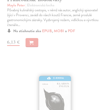
Mayle Peter
| Elektronická kniha
Půvabný kulinářský cestopis, v němž nás autor, anglický spisovatel
žijící v Provenci, zavádí do všech koutů Francie, země proslulé
gastronomickými zázraky. Vyzbrojený nožem, vidličkou a vývrtkou
čtenáře…
Na stiahnutie ako
EPUB
,
MOBI
a
PDF
6,13 €
E-KNIHA