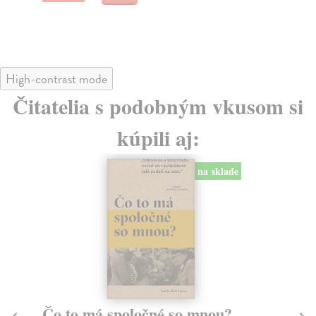
High-contrast mode
Čitatelia s podobným vkusom si
kúpili aj:
na sklade
10 omylov, ktoré zmenili dejiny
P