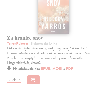
Za hranice snov
Yarros Rebecca
| Elektronická kniha
Láska si vás nájde práve vtedy, keď ju najmenej čakáte Poručík
Grayson Masters sa sústredí na ukončenie výcviku na vrtuľníkoch
Apache – no rozptyľuje ho nová spolubývajúca Samantha
Fitzgeraldová. Jej drzosť…
Na stiahnutie ako
EPUB
,
MOBI
a
PDF
15,40 €