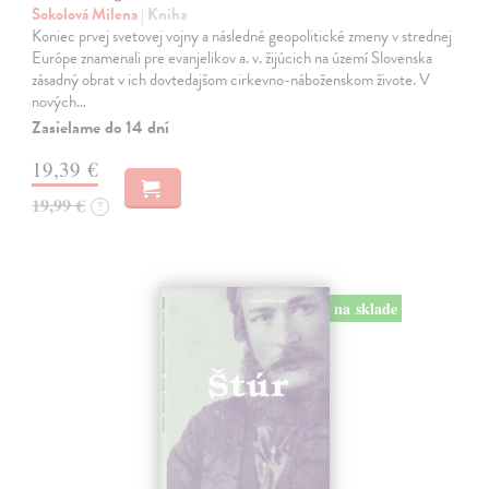
Sokolová Milena
| Kniha
Koniec prvej svetovej vojny a následné geopolitické zmeny v strednej
Európe znamenali pre evanjelikov a. v. žijúcich na území Slovenska
zásadný obrat v ich dovtedajšom cirkevno-náboženskom živote. V
nových…
Zasielame do 14 dní
19,39 €
19,99 €
?
na sklade