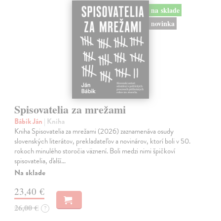
na sklade
novinka
Spisovatelia za mrežami
Bábik Ján
| Kniha
Kniha Spisovatelia za mrežami (2026) zaznamenáva osudy
slovenských literátov, prekladateľov a novinárov, ktorí boli v 50.
rokoch minulého storočia väznení. Boli medzi nimi špičkoví
spisovatelia, ďalší…
Na sklade
23,40 €
26,00 €
?