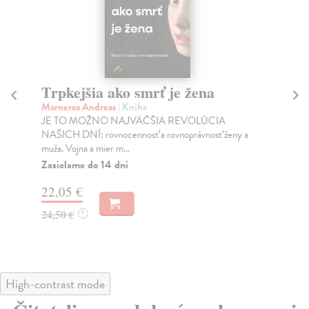
Trpkejšia ako smrť je žena
P
Marneros Andreas
| Kniha
Bor
JE TO MOŽNO NAJVÄČŠIA REVOLÚCIA
Tát
NAŠICH DNÍ: rovnocennosť a rovnoprávnosť ženy a
Bor
muža. Vojna a mier m...
Na
Zasielame do 14 dní
18
22,05 €
19
24,50 €
?
High-contrast mode