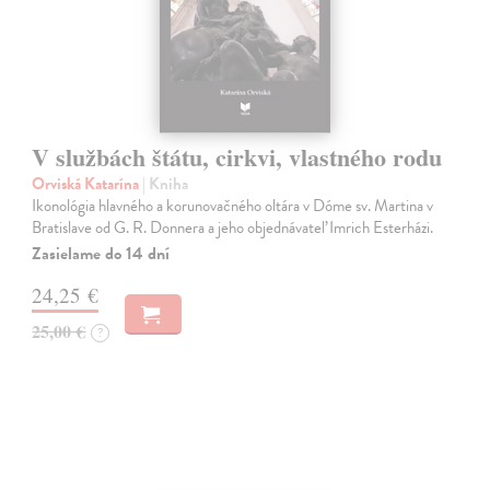
V službách štátu, cirkvi, vlastného rodu
Orviská Katarína
| Kniha
Ikonológia hlavného a korunovačného oltára v Dóme sv. Martina v
Bratislave od G. R. Donnera a jeho objednávateľ Imrich Esterházi.
Zasielame do 14 dní
24,25 €
25,00 €
?