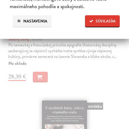
maximálneho pohodlia a spokojnosti.
NASTAVENIA
SÚHLASÍM
Historické nápisy a ich nosiče
Šedivý Juraj
| Kniha
Po nemeckej a francúzskej príručke epigrafie (historickej disciplíny
zaoberajúcej sa nápismi) vychádza tretia syntéza vývoja nápisovej
kultúry, primárne zameraná na územie Slovenska a blízke okolie, s…
Na sklade
28,30 €
novinka