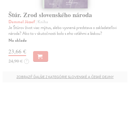
Štúr. Zrod slovenského národa
Demmel József
| Kniha
Je Štúrov život viac mýtus, alebo vysnená predstava o zakladateľovi
národa? Ako to v skutočnosti bolo s eho vzťahmi a láskou?
Na sklade
23,66 €
24,90 €
?
ZOBRAZIŤ ĎALŠIE Z KATEGÓRIE SLOVENSKÉ A ČESKÉ DEJINY