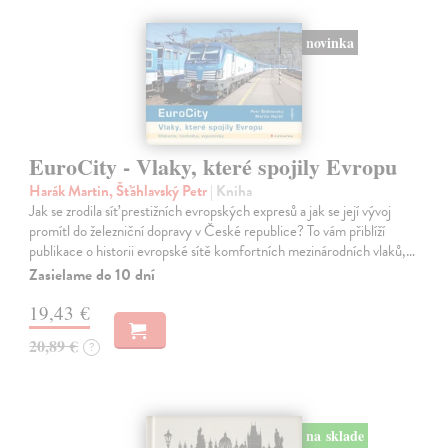
novinka
EuroCity - Vlaky, které spojily Evropu
Harák Martin, Šťáhlavský Petr
| Kniha
Jak se zrodila síť prestižních evropských expresů a jak se její vývoj
promítl do železniční dopravy v České republice? To vám přiblíží
publikace o historii evropské sítě komfortních mezinárodních vlaků,…
Zasielame do 10 dní
19,43 €
20,89 €
?
na sklade