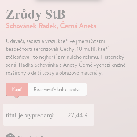
Zrůdy StB
Schovánek Radek
,
Černá Aneta
Udavači, sadisti a vrazi, kteří ve jménu Státní
bezpečnosti terorizovali Čechy. 10 mužů, kteří
ztělesňovali to nejhorší z minulého režimu. Historický
seriál Radka Schovánka a Anety Černé vychází knižně
rozšířený o další texty a obrazové materiály.
Kúpiť
Rezervovať v kníhkupectve
titul je vypredaný
27,44 €