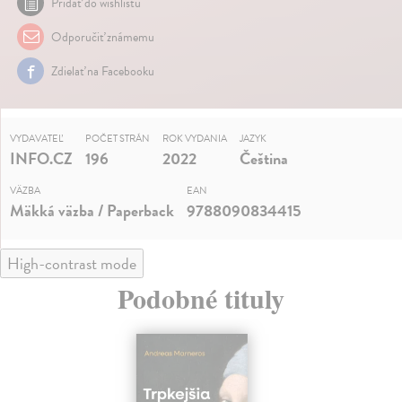
Pridať do wishlistu
Odporučiť známemu
Zdielať na Facebooku
VYDAVATEĽ
POČET STRÁN
ROK VYDANIA
JAZYK
INFO.CZ
196
2022
Čeština
VÄZBA
EAN
Mäkká väzba / Paperback
9788090834415
High-contrast mode
Podobné tituly