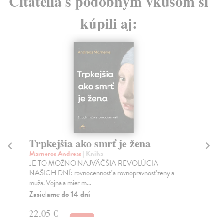
Čitatelia s podobným vkusom si
kúpili aj:
Trpkejšia ako smrť je žena
P
Marneros Andreas
| Kniha
Bor
JE TO MOŽNO NAJVÄČŠIA REVOLÚCIA
Tát
NAŠICH DNÍ: rovnocennosť a rovnoprávnosť ženy a
Bor
muža. Vojna a mier m...
Na
Zasielame do 14 dní
18
22,05 €