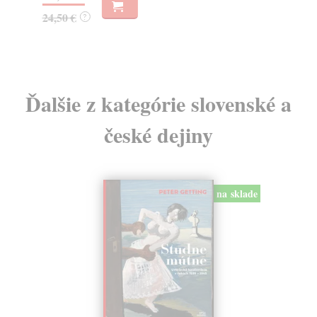
19
24,50 €
?
Ďalšie z kategórie slovenské a
české dejiny
na sklade