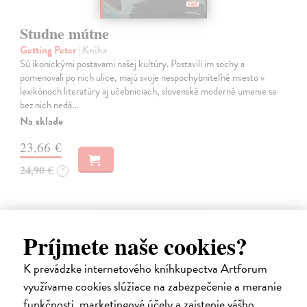
Studne mútne
Getting Peter
| Kniha
Sú ikonickými postavami našej kultúry. Postavili im sochy a
pomenovali po nich ulice, majú svoje nespochybniteľné miesto v
lexikónoch literatúry aj učebniciach, slovenské moderné umenie sa
bez nich nedá…
Na sklade
23,66 €
24,90 €
?
na sklade
Príjmete naše cookies?
K prevádzke internetového kníhkupectva Artforum
využívame cookies slúžiace na zabezpečenie a meranie
funkčnosti, marketingové účely a zaistenie vášho