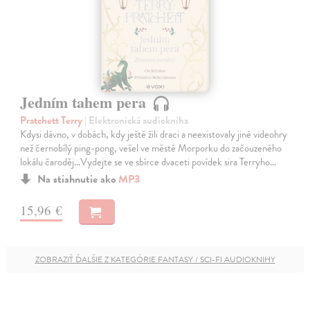
Jedním tahem pera
Pratchett Terry
| Elektronická audiokniha
Kdysi dávno, v dobách, kdy ještě žili draci a neexistovaly jiné videohry
než černobílý ping-pong, vešel ve městě Morporku do začouzeného
lokálu čaroděj…Vydejte se ve sbírce dvaceti povídek sira Terryho…
Na stiahnutie ako
MP3
15,96 €
ZOBRAZIŤ ĎALŠIE Z KATEGÓRIE FANTASY / SCI-FI AUDIOKNIHY