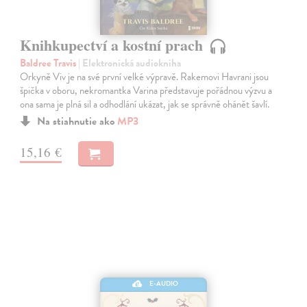
Knihkupectví a kostní prach
Baldree Travis
| Elektronická audiokniha
Orkyně Viv je na své první velké výpravě. Rakemovi Havrani jsou
špička v oboru, nekromantka Varina představuje pořádnou výzvu a
ona sama je plná sil a odhodlání ukázat, jak se správně ohánět šavlí.
Na stiahnutie ako
MP3
15,16 €
E-AUDIO