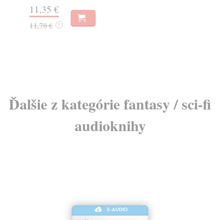
11,35 €
19
11,70 €
?
Ďalšie z kategórie fantasy / sci-fi
audioknihy
E-AUDIO