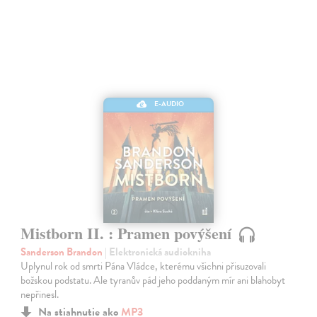
E-AUDIO
Mistborn II. : Pramen povýšení
Sanderson Brandon
| Elektronická audiokniha
Uplynul rok od smrti Pána Vládce, kterému všichni přisuzovali
božskou podstatu. Ale tyranův pád jeho poddaným mír ani blahobyt
nepřinesl.
Na stiahnutie ako
MP3