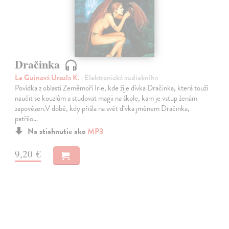
Dračinka
Le Guinová Ursula K.
| Elektronická audiokniha
Povídka z oblasti Zeměmoří Irie, kde žije dívka Dračinka, která touží
naučit se kouzlům a studovat magii na škole, kam je vstup ženám
zapovězen.V době, kdy přišla na svět dívka jménem Dračinka,
patřilo…
Na stiahnutie ako
MP3
9,20 €