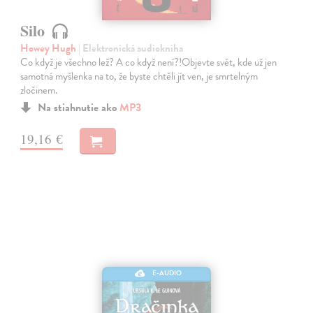
Silo
Howey Hugh
| Elektronická audiokniha
Co když je všechno lež? A co když není?!Objevte svět, kde už jen
samotná myšlenka na to, že byste chtěli jít ven, je smrtelným
zločinem.
Na stiahnutie ako
MP3
19,16 €
E-AUDIO