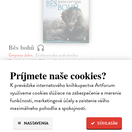
Běs bohů
Gwynne John
| Elektronická audiokniha
Dračí bohyně Lik-Rifa, po dlouhých staletích osvobozená z
magických pout, stanula v čele hordy svých poskvrněných potomků,
Príjmete naše cookies?
které chce dovést k vládě nad světem. Vedle trollů, skraelingů,
vaesenů či tennurů…
K prevádzke internetového kníhkupectva Artforum
Na stiahnutie ako
MP3
využívame cookies slúžiace na zabezpečenie a meranie
19,88 €
funkčnosti, marketingové účely a zaistenie vášho
maximálneho pohodlia a spokojnosti.
NASTAVENIA
SÚHLASÍM