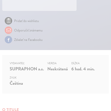
Pridať do wishlistu
Odporučiť známemu
Zdielať na Facebooku
VYDAVATEĽ
VERZIA
DĹŽKA
SUPRAPHON a.s.
Neskrátená
6 hod. 4 min.
ZVUK
Čeština
O TITULE