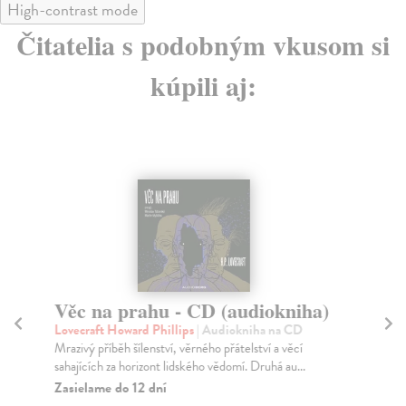
High-contrast mode
Čitatelia s podobným vkusom si
kúpili aj:
Věc na prahu - CD (audiokniha)
S
Lovecraft Howard Phillips
| Audiokniha na CD
Ma
Mrazivý příběh šílenství, věrného přátelství a věcí
Pra
sahajících za horizont lidského vědomí. Druhá au...
Vzd
Zasielame do 12 dní