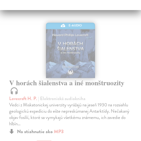
E-AUDIO
V horách šialenstva a iné monštruozity
Lovecraft H. P.
| Elektronická audiokniha
Vedci z Miskatonickej univerzity vyrážajú na jeseň 1930 na rozsiahlu
geologickú expedíciu do ešte nepreskúmanej Antarktídy. Nečakaný
objav fosílií, ktoré sa vymykajú všetkému známemu, ich zavedie do
hlbín…
Na stiahnutie ako
MP3