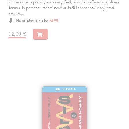
knihami známé postavy – arcimág Ged, jeho družka Tenar a její dcera
Tenanu. Ty pomohou radami novému králi Lebannenovi v boji proti
drakům,…
Na stiahnutie ako
MP3
12,00 €
E-AUDIO