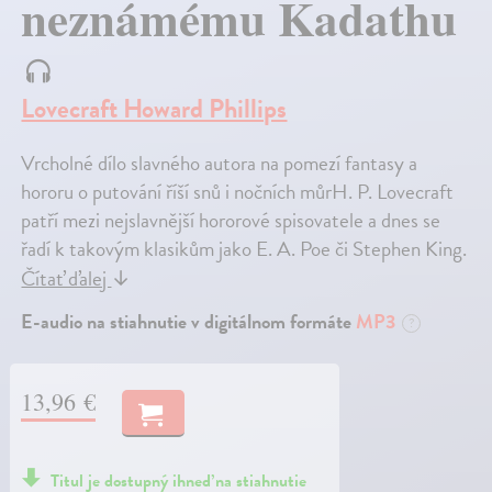
neznámému Kadathu
Lovecraft Howard Phillips
Vrcholné dílo slavného autora na pomezí fantasy a
hororu o putování říší snů i nočních můrH. P. Lovecraft
patří mezi nejslavnější hororové spisovatele a dnes se
řadí k takovým klasikům jako E. A. Poe či Stephen King.
Čítať ďalej
↓
E-audio na stiahnutie v digitálnom formáte
MP3
?
13,96 €
Titul je dostupný ihneď na stiahnutie