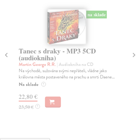
na sklade
Tanec s draky - MP3 5CD
K
(audiokniha)
Mi
Sla
Martin George R.R.
| Audiokniha na CD
pro
Na východě, sužována svými nepřáteli, vládne jako
královna města postaveného na prachu a smrti Daene...
Na sklade
?
15
22,80 €
23,50 €
?