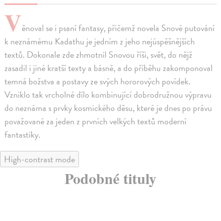
V
ěnoval se i psaní fantasy, přičemž novela Snové putování
k neznámému Kadathu je jedním z jeho nejúspěšnějších
textů. Dokonale zde zhmotnil Snovou říši, svět, do nějž
zasadil i jiné kratší texty a básně, a do příběhu zakomponoval
temná božstva a postavy ze svých hororových povídek.
Vzniklo tak vrcholné dílo kombinující dobrodružnou výpravu
do neznáma s prvky kosmického děsu, které je dnes po právu
považované za jeden z prvních velkých textů moderní
fantastiky.
High-contrast mode
Podobné tituly