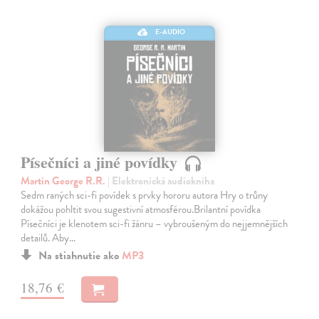
E-AUDIO
Písečníci a jiné povídky
Martin George R.R.
| Elektronická audiokniha
Sedm raných sci-fi povídek s prvky hororu autora Hry o trůny
dokážou pohltit svou sugestivní atmosférou.Brilantní povídka
Písečníci je klenotem sci-fi žánru – vybroušeným do nejjemnějších
detailů. Aby…
Na stiahnutie ako
MP3
18,76 €