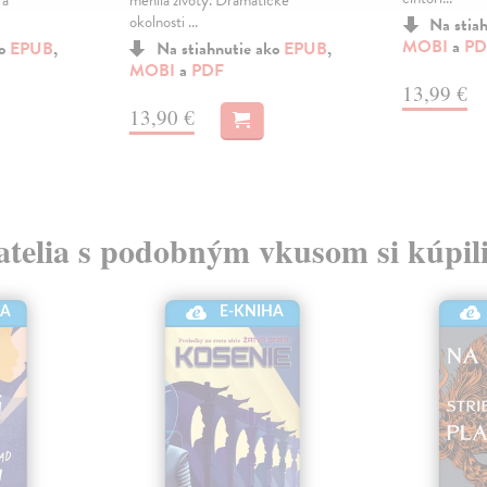
 a
menila životy. Dramatické
okolnosti ...
Na stia
MOBI
a
PD
ko
EPUB
,
Na stiahnutie ako
EPUB
,
MOBI
a
PDF
13,99 €
13,90 €
atelia s podobným vkusom si kúpili
HA
E-KNIHA