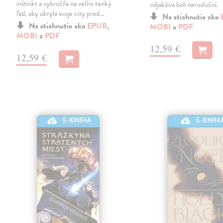
inštinkt a vykročila na veľmi tenký
odjakživa boli nerozluční.
ľad, aby ukryla svoje city pred…
Na stiahnutie ako
Na stiahnutie ako
EPUB
,
MOBI
a
PDF
MOBI
a
PDF
12,59 €
12,59 €
E-KNIH
E-KNIHA