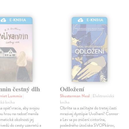
E-KNIHA
E-KNIHA
nnin čestný dlh
Odložení
rriet Lummis
|
Shusterman Neal
| Elektronická
cká kniha
kniha
sa opäť vracia, aby svojou
Obrňte sa a začítajte do tretej časti
u hrou na radosť menila
mrazivej dystópie Uvoľnení! Connor
amatické okolnosti jej
a Lev sa po zničení cintorína,
rivedú do cesty uzavretú a
posledného útočiska SVOPkárov,