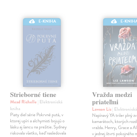
E-KNIHA
E-KNIH
Strieborné tiene
Vražda medzi
priateľmi
Mead Richelle
| Elektronická
kniha
Lawson Liz
| Elektronick
Piaty diel série Pokrvné putá, v
Napínavý YA triler plný zv
ktorej upíri a alchymisti bojujú o
kamarátoch, ktorých rozde
lásku aj šancu na prežitie. Sydney
vražda. Henry, Grace a All
riskovala všetko, keď nasledovala
v jednej štvrti pokojného