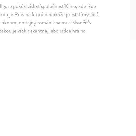
Killgore pokúsi získať spoločnosť Kline, kde Rue
mkou je Rue, na ktorú nedokáže prestať myslieť.
von oknom, no tajný románik sa musí skončiť v
láskou je však riskantné, lebo srdce hrá na