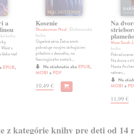
i a
Kosenie
Na dvor
dinou
striebo
Shusterman Neal
| Elektronická
plameň
kniha
cká kniha
Úspešná séria Žatva smrti
orky
Maas Sarah J
pokračuje novými strhujúcimi
 West s
kniha
príbehmi z desivého, no
a láska nad
Pokračovanie 
fascinujúceho sveta k...
Na dvore z tŕň
Na stiahnutie ako
EPUB
,
Nesta Archer
ko
EPUB
,
MOBI
a
PDF
nahnev...
Na stia
10,49 €
MOBI
a
PD
11,99 €
ie z kategórie knihy pre deti od 14 