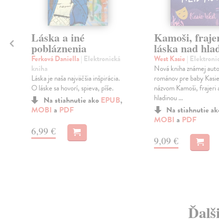
Láska a iné
Kamoši, frajer
pobláznenia
láska nad hla
Ferková Daniella
| Elektronická
West Kasie
| Elektroni
kniha
Nová kniha známej aut
Láska je naša najväčšia inšpirácia.
románov pre baby Kasie
O láske sa hovorí, spieva, píše.
názvom Kamoši, frajeri 
hladinou ...
Na stiahnutie ako
EPUB
,
MOBI
a
PDF
Na stiahnutie a
MOBI
a
PDF
6,99 €
9,09 €
Ďalš