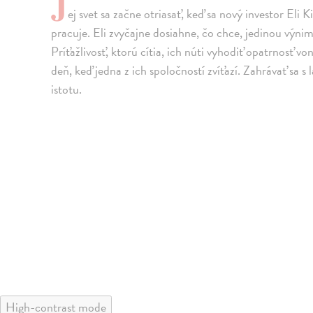
J
ej svet sa začne otriasať, keď sa nový investor Eli 
pracuje. Eli zvyčajne dosiahne, čo chce, jedinou výni
Príťažlivosť, ktorú cítia, ich núti vyhodiť opatrnosť 
deň, keď jedna z ich spoločností zvíťazí. Zahrávať sa s 
istotu.
High-contrast mode