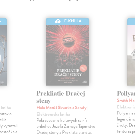
E-KNIHA
A
Prekliatie Dračej
Pollya
steny
Smith Ha
Elektroni
á kniha
Fiala Matúš Škvarka a Sendy
|
Pollyanna 
ratov o
Elektronická kniha
legendárno
lila
Pokračovanie kultových sci-fi
životy. Dr
y vyrastali
príbehov Jozefa Žarnaya Tajomstvo
tentoraz p
 mestečka a
Dračej steny a Prekliata planéta.