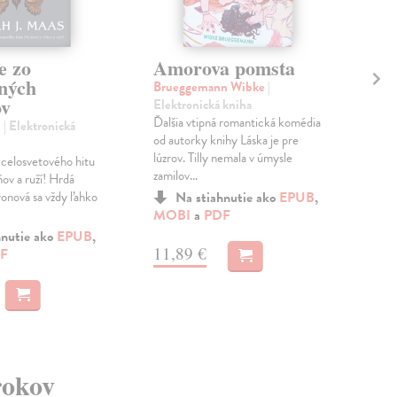
e zo
Amorova pomsta
De
rných
di
Brueggemann Wibke
|
ov
Elektronická kniha
Ost
Ďalšia vtipná romantická komédia
kni
.
| Elektronická
od autorky knihy Láska je pre
Pre
lúzrov. Tilly nemala v úmysle
prí
celosvetového hitu
zamilov...
lás
ov a ruží! Hrdá
práv
onová sa vždy ľahko
Na stiahnutie ako
EPUB
,
MOBI
a
PDF
MO
hnutie ako
EPUB
,
11,89 €
F
12
rokov