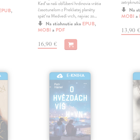
zatrpknutú
Keď sa naši obľúbení hrdinovia vrátia
časotunelom z Prekliatej planéty
Na st
EPUB
,
späť na Medvedí vrch, najviac zo…
MOBI
a
Na stiahnutie ako
EPUB
,
13,90 
MOBI
a
PDF
16,90 €
A
E-KNIHA