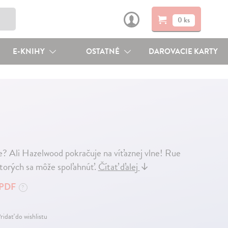
0 ks
E-KNIHY
OSTATNÉ
DAROVACIE KARTY
e? Ali Hazelwood pokračuje na víťaznej vlne! Rue
 ktorých sa môže spoľahnúť.
Čítať ďalej
↓
PDF
?
ridať do wishlistu