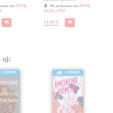
klam
spol
hnutie ako
EPUB
,
Na stiahnutie ako
EPUB
,
F
MOBI
a
PDF
MO
14,60 €
16
 aj:
E-KNIHA
E-KNIHA