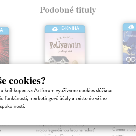
Podobné tituly
E-KNIHA
HA
še cookies?
ho kníhkupectva Artforum využívame cookies slúžiace
čej
Pollyannin čestný
Odložen
e funkčnosti, marketingové účely a zaistenie vášho
dlh
spokojnosti.
Shusterman
kniha
 Sendy
|
Smith Harriet Lummis
|
Obrňte sa a za
Elektronická kniha
časti mrazive
sci-fi
Pollyanna sa opäť vracia, aby
Connor a Lev 
a
svojou legendárnou hrou na radosť
cintorí...