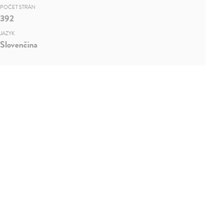
POČET STRÁN
392
JAZYK
Slovenčina