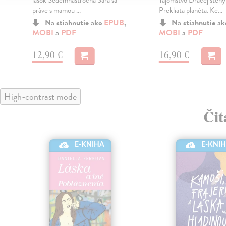
lások Sedemnásťročná Sára sa
Tajomstvo Dračej steny
práve s mamou ...
Prekliata planéta. Ke...
Na stiahnutie ako
EPUB
,
Na stiahnutie a
MOBI
a
PDF
MOBI
a
PDF
12,90 €
16,90 €
High-contrast mode
Čit
E-KNIHA
E-KNI