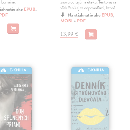
 Lorraine.
znovu ocitajú na úteku. Tentoraz sa
však ženú aj za odpoveďami, ktoré…
iahnutie ako
EPUB
,
PDF
Na stiahnutie ako
EPUB
,
MOBI
a
PDF
€
13,99 €
E-KNIHA
E-KNIHA