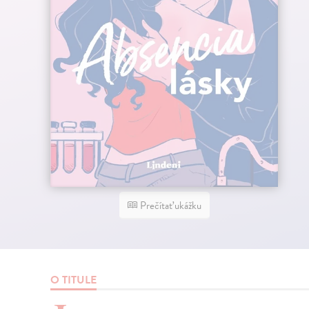
Prečítať ukážku
O TITULE