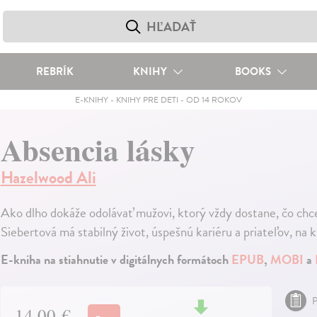
REBRÍK
KNIHY
BOOKS
E-KNIHY
-
KNIHY PRE DETI
-
OD 14 ROKOV
Absencia lásky
Hazelwood Ali
Ako dlho dokáže odolávať mužovi, ktorý vždy dostane, čo chc
Siebertová má stabilný život, úspešnú kariéru a priateľov, na
E-kniha na stiahnutie v digitálnych formátoch
EPUB
,
MOBI
a
P
14,00 €