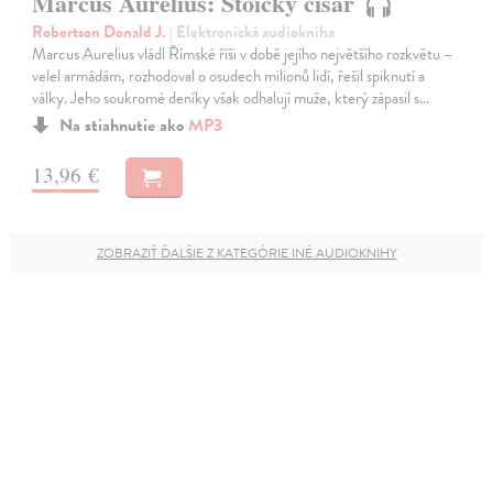
Marcus Aurelius: Stoický císař
Robertson Donald J.
| Elektronická audiokniha
Marcus Aurelius vládl Římské říši v době jejího největšího rozkvětu –
velel armádám, rozhodoval o osudech milionů lidí, řešil spiknutí a
války. Jeho soukromé deníky však odhalují muže, který zápasil s…
Na stiahnutie ako
MP3
13,96 €
ZOBRAZIŤ ĎALŠIE Z KATEGÓRIE INÉ AUDIOKNIHY