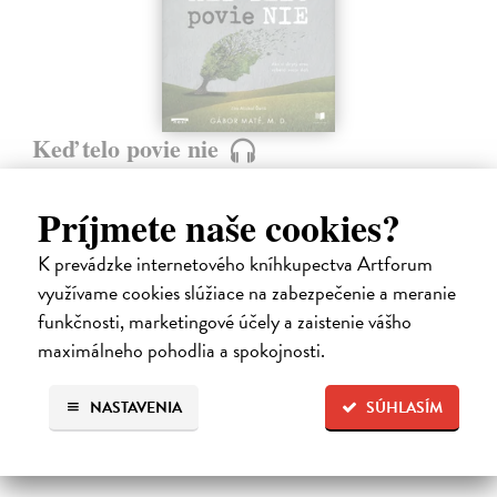
Keď telo povie nie
Maté Gábor
| Elektronická audiokniha
Prevencia pred chorobami ľudstvo zamestnáva od nepamäti. Lekár a
Príjmete naše cookies?
uznávaný autor Gábor Maté verí, že spôsob akým premýšľame a
využívame svoju mozgovú kapacitu, má vplyv aj na naše fyzické
K prevádzke internetového kníhkupectva Artforum
zdravie.
využívame cookies slúžiace na zabezpečenie a meranie
Na stiahnutie ako
MP3
funkčnosti, marketingové účely a zaistenie vášho
14,45 €
maximálneho pohodlia a spokojnosti.
NASTAVENIA
SÚHLASÍM