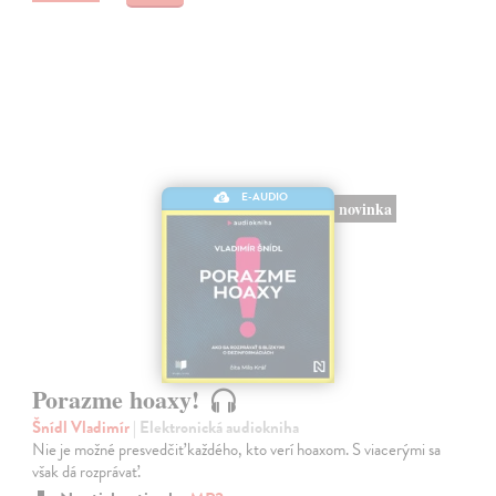
E-AUDIO
novinka
Porazme hoaxy!
Šnídl Vladimír
| Elektronická audiokniha
Nie je možné presvedčiť každého, kto verí hoaxom. S viacerými sa
však dá rozprávať.