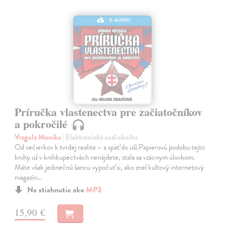
E-AUDIO
Príručka vlastenectva pre začiatočníkov
a pokročilé
Vrzgula Monika
| Elektronická audiokniha
Od večierkov k tvrdej realite – a späť do uší.Papierovú podobu tejto
knihy už v kníhkupectvách nenájdete, stala sa vzácnym úlovkom.
Máte však jedinečnú šancu vypočuť si, ako znel kultový internetový
magazín…
Na stiahnutie ako
MP3
15,90 €