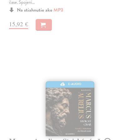
čase. Spojení…
Na stiahnutie ako
MP3
15,92 €
E-AUDIO