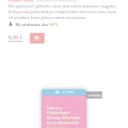
Girasoli Nicola
| Elektronická audiokniha
Ako spoločnosť i jednotlivci dnes naraz čelíme sklamaniu i rezignácii.
Kniha ponúka predovšetkým mladým ľuďom duchovnú cestu, ktorá
ich privedie k životu plnému radosti a entuziazmu.
Na stiahnutie ako
MP3
8,00 €
E-AUDIO
novinka