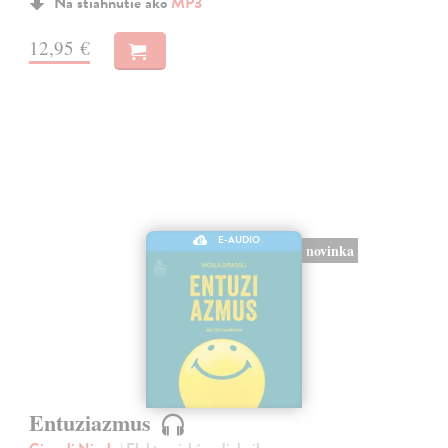
Na stiahnutie ako
MP3
12,95 €
E-AUDIO
novinka
Entuziazmus