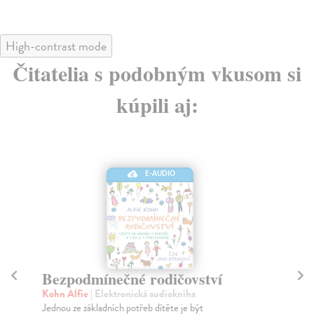
High-contrast mode
Čitatelia s podobným vkusom si
kúpili aj:
E-AUDIO
5 principů rodičovství
P
Pressman Aliza
| Elektronická audiokniha
Ho
„Upřímně netuším, co bych si bez Alizy počala. Dává
Pok