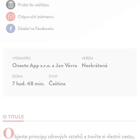
Pridať do wishlistu
Odporučiť známemu
Zdielať na Facebooku
VYDAVATEĽ
VERZIA
Onesto App s.r.o. a Jan Vávra
Neskrátená
DĹŽKA
ZVUK
7 hod. 48 min.
Čeština
O TITULE
O
bjevte principy zdravých vztahů a tvořte si vlastní cestu,