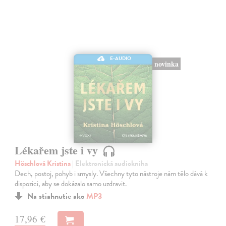
E-AUDIO
novinka
Lékařem jste i vy
Höschlová Kristina
| Elektronická audiokniha
Dech, postoj, pohyb i smysly. Všechny tyto nástroje nám tělo dává k
dispozici, aby se dokázalo samo uzdravit.
Na stiahnutie ako
MP3
17,96 €