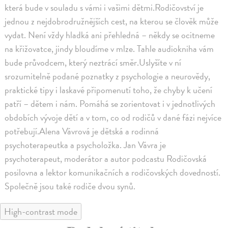
která bude v souladu s vámi i vašimi dětmi.Rodičovství je
jednou z nejdobrodružnějších cest, na kterou se člověk může
vydat. Není vždy hladká ani přehledná – někdy se ocitneme
na křižovatce, jindy bloudíme v mlze. Tahle audiokniha vám
bude průvodcem, který neztrácí směr.Uslyšíte v ní
srozumitelně podané poznatky z psychologie a neurovědy,
praktické tipy i laskavé připomenutí toho, že chyby k učení
patří – dětem i nám. Pomáhá se zorientovat i v jednotlivých
obdobích vývoje dětí a v tom, co od rodičů v dané fázi nejvíce
potřebují.Alena Vávrová je dětská a rodinná
psychoterapeutka a psycholožka. Jan Vávra je
psychoterapeut, moderátor a autor podcastu Rodičovská
posilovna a lektor komunikačních a rodičovských dovedností.
Společně jsou také rodiče dvou synů.
High-contrast mode