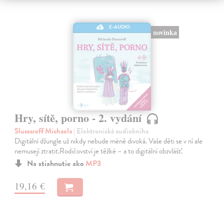
E-AUDIO
novinka
Hry, sítě, porno - 2. vydání
Slussareff Michaela
| Elektronická audiokniha
Digitální džungle už nikdy nebude méně divoká. Vaše děti se v ní ale
nemusejí ztratit.Rodičovství je těžké – a to digitální obzvlášť.
Na stiahnutie ako
MP3
19,16 €