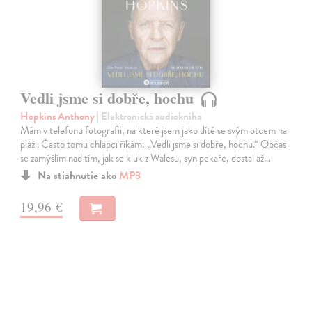
Vedli jsme si dobře, hochu
Hopkins Anthony
| Elektronická audiokniha
Mám v telefonu fotografii, na které jsem jako dítě se svým otcem na
pláži. Často tomu chlapci říkám: „Vedli jsme si dobře, hochu.“ Občas
se zamýšlím nad tím, jak se kluk z Walesu, syn pekaře, dostal až…
Na stiahnutie ako
MP3
19,96 €