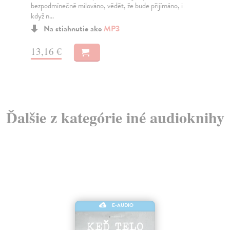
mi jistotu, že všichni můžeme vychovávat dobré l...
ve 
Na stiahnutie ako
MP3
17,96 €
13
Ďalšie z kategórie iné audioknihy
E-AUDIO