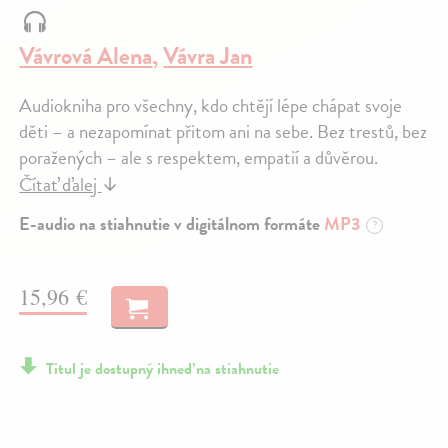
Vávrová Alena
,
Vávra Jan
Audiokniha pro všechny, kdo chtějí lépe chápat svoje
děti – a nezapomínat přitom ani na sebe. Bez trestů, bez
poražených – ale s respektem, empatií a důvěrou.
Čítať ďalej
↓
E-audio na stiahnutie v digitálnom formáte
MP3
?
15,96 €
Titul je dostupný ihneď na stiahnutie