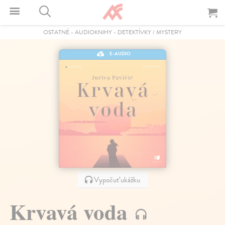
OSTATNÉ
-
AUDIOKNIHY
-
DETEKTÍVKY / MYSTERY
E-AUDIO
Vypočuť ukážku
Krvavá voda