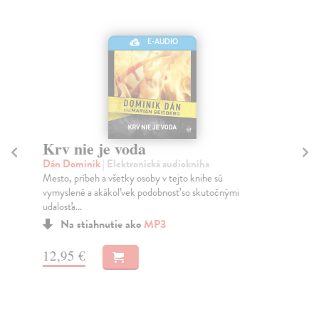
E-AUDIO
Krv nie je voda
K
(
Dán Dominik
| Elektronická audiokniha
Mesto, príbeh a všetky osoby v tejto knihe sú
Dá
vymyslené a akákoľvek podobnosť so skutočnými
Mes
udalosťa...
vym
uda
Na stiahnutie ako
MP3
Na
12,95 €
8,
9,