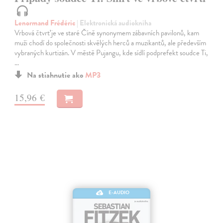
Lenormand Frédéric
| Elektronická audiokniha
Vrbová čtvrť je ve staré Číně synonymem zábavních pavilonů, kam
muži chodí do společnosti skvělých herců a muzikantů, ale především
vybraných kurtizán. V městě Pujangu, kde sídlí podprefekt soudce Ti,
…
Na stiahnutie ako
MP3
15,96 €
E-AUDIO