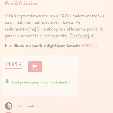
Pavičić Jurica
V istú septembrovú noc roku 1989 v malom mestečku
na dalmátskom pobreží zmizne dievča. Po
sedemnásťročnej Silve akoby sa zľahla zem a policajné
pátranie neprináša nijaké výsledky.
Čítať ďalej
↓
E-audio na stiahnutie v digitálnom formáte
MP3
?
14,95 €
Titul je dostupný ihneď na stiahnutie
Pridať do wishlistu