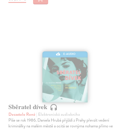
E-AUDIO
Sběratel dívek
Decastelo René
| Elektronická audiokniha
Píše se rok 1986. Daniela Hrubá přijíždí z Prahy převzít vedení
kriminálky na malém městě a ocitá se rovnýma nohama přímo ve