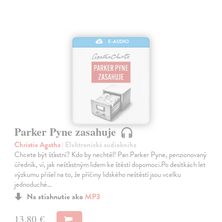
E-AUDIO
Parker Pyne zasahuje
Christie Agatha
| Elektronická audiokniha
Chcete být šťastní? Kdo by nechtěl! Pan Parker Pyne, penzionovaný
úředník, ví, jak nešťastným lidem ke štěstí dopomoci.Po desítkách let
výzkumu přišel na to, že příčiny lidského neštěstí jsou vcelku
jednoduché…
Na stiahnutie ako
MP3
13,80 €