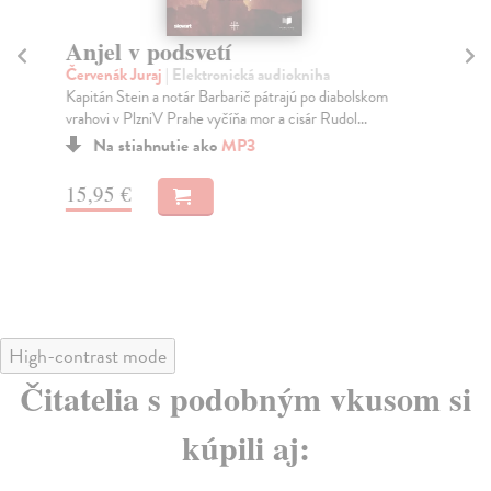
Anjel v podsvetí
Č
Červenák Juraj
| Elektronická audiokniha
Co
Kapitán Stein a notár Barbarič pátrajú po diabolskom
Har
vrahovi v PlzniV Prahe vyčíňa mor a cisár Rudol...
čor
Na stiahnutie ako
MP3
15,95 €
15
High-contrast mode
Čitatelia s podobným vkusom si
kúpili aj: