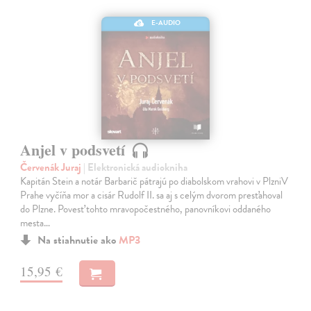
E-AUDIO
Anjel v podsvetí
Červenák Juraj
| Elektronická audiokniha
Kapitán Stein a notár Barbarič pátrajú po diabolskom vrahovi v PlzniV
Prahe vyčíňa mor a cisár Rudolf II. sa aj s celým dvorom presťahoval
do Plzne. Povesť tohto mravopočestného, panovníkovi oddaného
mesta…
Na stiahnutie ako
MP3
15,95 €