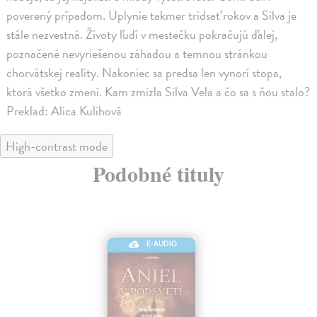
poverený prípadom. Uplynie takmer tridsať rokov a Silva je
stále nezvestná. Životy ľudí v mestečku pokračujú ďalej,
poznačené nevyriešenou záhadou a temnou stránkou
chorvátskej reality. Nakoniec sa predsa len vynorí stopa,
ktorá všetko zmení. Kam zmizla Silva Vela a čo sa s ňou stalo?
Preklad: Alica Kulihová
High-contrast mode
Podobné tituly
E-AUDIO