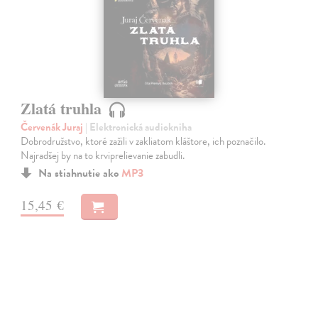
Zlatá truhla
Červenák Juraj
| Elektronická audiokniha
Dobrodružstvo, ktoré zažili v zakliatom kláštore, ich poznačilo.
Najradšej by na to krviprelievanie zabudli.
Na stiahnutie ako
MP3
15,45 €