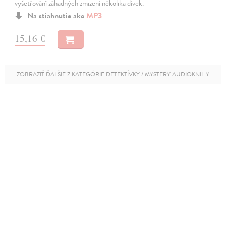
vyšetřování záhadných zmizení několika dívek.
Na stiahnutie ako
MP3
15,16 €
ZOBRAZIŤ ĎALŠIE Z KATEGÓRIE DETEKTÍVKY / MYSTERY AUDIOKNIHY