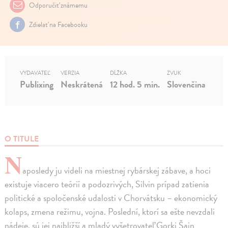
Odporučiť známemu
Zdielať na Facebooku
VYDAVATEĽ
VERZIA
DĹŽKA
ZVUK
Publixing
Neskrátená
12 hod. 5 min.
Slovenčina
O TITULE
N
aposledy ju videli na miestnej rybárskej zábave, a hoci
existuje viacero teórií a podozrivých, Silvin prípad zatienia
politické a spoločenské udalosti v Chorvátsku – ekonomický
kolaps, zmena režimu, vojna. Poslední, ktorí sa ešte nevzdali
nádeje, sú jej najbližší a mladý vyšetrovateľ Gorki Šain