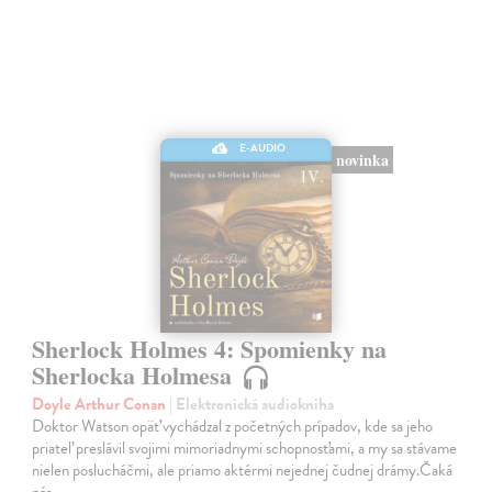
E-AUDIO
novinka
Sherlock Holmes 4: Spomienky na
Sherlocka Holmesa
Doyle Arthur Conan
| Elektronická audiokniha
Doktor Watson opäť vychádzal z početných prípadov, kde sa jeho
priateľ preslávil svojimi mimoriadnymi schopnosťami, a my sa stávame
nielen poslucháčmi, ale priamo aktérmi nejednej čudnej drámy.Čaká
nás…