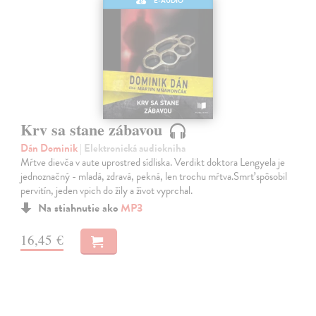
E-AUDIO
Krv sa stane zábavou
Dán Dominik
| Elektronická audiokniha
Mŕtve dievča v aute uprostred sídliska. Verdikt doktora Lengyela je
jednoznačný - mladá, zdravá, pekná, len trochu mŕtva.Smrť spôsobil
pervitín, jeden vpich do žily a život vyprchal.
Na stiahnutie ako
MP3
16,45 €