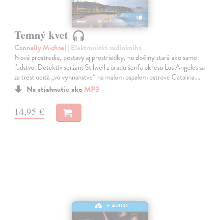
Temný kvet
Connelly Michael
| Elektronická audiokniha
Nové prostredie, postavy aj prostriedky, no zločiny staré ako samo
ľudstvo. Detektív seržant Stilwell z úradu šerifa okresu Los Angeles sa
za trest ocitá „vo vyhnanstve“ na malom ospalom ostrove Catalina.…
Na stiahnutie ako
MP3
14,95 €
E-AUDIO