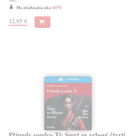
Na stiahnutie ako
MP3
12,95 €
E-AUDIO
Případy soudce Ti: Smrt ve vrbové čtvrti