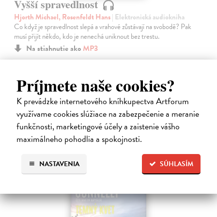
Vyšší spravedlnost
Hjorth Michael, Rosenfeldt Hans
| Elektronická audiokniha
Co když je spravedlnost slepá a vrahové zůstávají na svobodě? Pak
musí přijít někdo, kdo je nenechá uniknout bez trestu.
Na stiahnutie ako
MP3
17,96 €
Príjmete naše cookies?
K prevádzke internetového kníhkupectva Artforum
využívame cookies slúžiace na zabezpečenie a meranie
funkčnosti, marketingové účely a zaistenie vášho
maximálneho pohodlia a spokojnosti.
NASTAVENIA
SÚHLASÍM
E-AUDIO