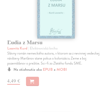
Ľudia z Marsu
Lasswitz Kurd
| Elektronická kniha
Slávny román nemeckého autora, v ktorom sa z nevinnej vedeckej
návštevy Marťanov stane pokus o kolonizáciu Zeme a boj
pozemšťanov o prežitie. Sci-fi zo Zlatého fondu SME.
Na stiahnutie ako
EPUB
a
MOBI
4,49 €