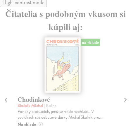
High-contrast mode
Čitatelia s podobným vkusom si
kúpili aj:
na sklade
Chudinkové
K
Skalník Michal
| Kniha
So
Povídky o situacích, jimiž se nikdo nechlubí... V
Sko
povídkách své debutové sbírky Michal Skalník proz...
nej
Na sklade
Na
?