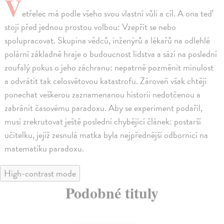
V
etřelec má podle všeho svou vlastní vůli a cíl. A ona teď
stojí před jednou prostou volbou: Vzepřít se nebo
spolupracovat. Skupina vědců, inženýrů a lékařů na odlehlé
polární základně hraje o budoucnost lidstva a sází na poslední
zoufalý pokus o jeho záchranu: nepatrně pozměnit minulost
a odvrátit tak celosvětovou katastrofu. Zároveň však chtějí
ponechat veškerou zaznamenanou historii nedotčenou a
zabránit časovému paradoxu. Aby se experiment podařil,
musí zrekrutovat ještě poslední chybějící článek: postarší
učitelku, jejíž zesnulá matka byla nejpřednější odbornicí na
matematiku paradoxu.
High-contrast mode
Podobné tituly