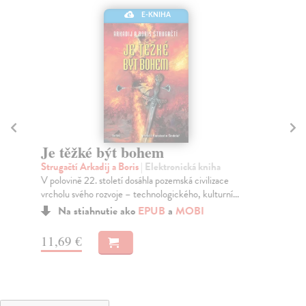
E-KNIHA
Je těžké být bohem
Je
Strugačtí Arkadij a Boris
| Elektronická kniha
Pa
V polovině 22. století dosáhla pozemská civilizace
Pok
vrcholu svého rozvoje – technologického, kulturní...
alt
Na stiahnutie ako
EPUB
a
MOBI
11,69 €
15