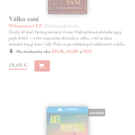
Válka saní
Williamsonová S.F.
| Elektronická kniha
Druhý díl dračí fantasy senzace Vivien Vlaštopírková přeložila tajný
jazyk draků — a tím rozpoutala občanskou válku, v níž na obou
stranách bojují draci i lidé. Poté co po nešťastných událostech unikla…
Na stiahnutie ako
EPUB
,
MOBI
a
PDF
18,69 €
E-KNIHA
novinka