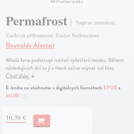
Prečítať ukážku
Permafrost
Naprav minulost.
Zachraň přítomnost. Zastav budoucnost.
Reynolds Alastair
Mladá žena podstoupí rutinní vyšetření mozku. Během
následujících dní se jí v hlavě začne ozývat cizí hlas.
Čítať ďalej
↓
E-kniha na stiahnutie v digitálnych formátoch
EPUB
a
MOBI
?
10,39 €