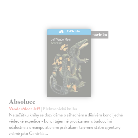
E-KNIHA
novinka
Absoluce
VanderMeer Jeff
| Elektronická kniha
Na začátku knihy se dozvídáme o záhadném a děsivém konci jedné
vědecké expedice - konci tajemně provázaném s budoucími
událostmi a s manipulativními praktikami tajemné státní agentury
známé jako Centrála.…