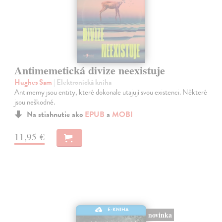
Antimemetická divize neexistuje
Hughes Sam
| Elektronická kniha
Antimemy jsou entity, které dokonale utajují svou existenci. Některé
jsou neškodné.
Na stiahnutie ako
EPUB
a
MOBI
11,95 €
E-KNIHA
novinka