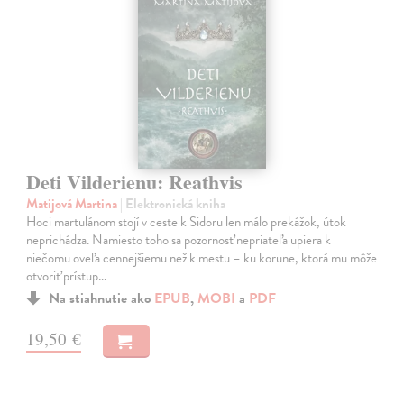
Deti Vilderienu: Reathvis
Matijová Martina
| Elektronická kniha
Hoci martulánom stojí v ceste k Sidoru len málo prekážok, útok
neprichádza. Namiesto toho sa pozornosť nepriateľa upiera k
niečomu oveľa cennejšiemu než k mestu – ku korune, ktorá mu môže
otvoriť prístup…
Na stiahnutie ako
EPUB
,
MOBI
a
PDF
19,50 €