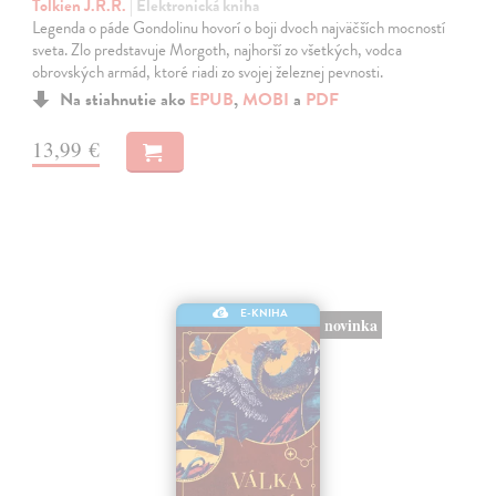
Tolkien J.R.R.
| Elektronická kniha
Legenda o páde Gondolinu hovorí o boji dvoch najväčších mocností
sveta. Zlo predstavuje Morgoth, najhorší zo všetkých, vodca
obrovských armád, ktoré riadi zo svojej železnej pevnosti.
Na stiahnutie ako
EPUB
,
MOBI
a
PDF
13,99 €
E-KNIHA
novinka