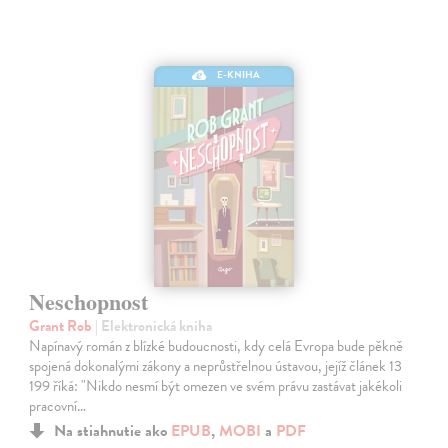
E-KNIHA
Neschopnost
Grant Rob
| Elektronická kniha
Napínavý román z blízké budoucnosti, kdy celá Evropa bude pěkně
spojená dokonalými zákony a neprůstřelnou ústavou, jejíž článek 13
199 říká: "Nikdo nesmí být omezen ve svém právu zastávat jakékoli
pracovní…
Na stiahnutie ako
EPUB
,
MOBI
a
PDF