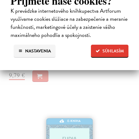
Príjmete naše cookies?
K prevádzke internetového kníhkupectva Artforum
využívame cookies slúžiace na zabezpečenie a meranie
Neuromant
funkčnosti, marketingové účely a zaistenie vášho
maximálneho pohodlia a spokojnosti.
Gibson William
| Elektronická kniha
Základné dielo kyberpunku, klasika sci-fi a jedna z najsilnejších vízií
budúcnosti Matrix je svet vo svete, globálny konsenzus, prelud,
NASTAVENIA
SÚHLASÍM
vyjadrenie každého jedného dátového bajtu v kyberpriestore. Henry…
Na stiahnutie ako
EPUB
,
MOBI
a
PDF
9,79 €
E-KNIHA