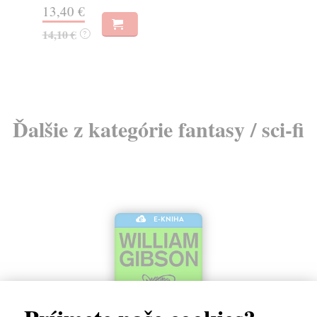
13,40 €
20
14,10 €
21
?
Ďalšie z kategórie fantasy / sci-fi
E-KNIHA