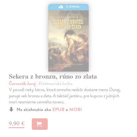
E-KNIHA
Sekera z bronzu, rúno zo zlata
Červenák Juraj
| Elektronická kniha
V povodí rieky Istros, ktorá omnoho neskôr dostane meno Dunaj,
panuje vek bronzu a zlata. A taktiež jantáru, pre kupcov z južných
morí nesmierne cenného tovaru.
Na stiahnutie ako
EPUB
a
MOBI
9,90 €