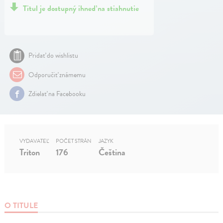
Titul je dostupný ihneď na stiahnutie
Pridať do wishlistu
Odporučiť známemu
Zdielať na Facebooku
VYDAVATEĽ
POČET STRÁN
JAZYK
Triton
176
Čeština
O TITULE