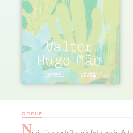
O TITULE
N
enávidí svoju pokožku, svoju farbu, nepriateľa, k