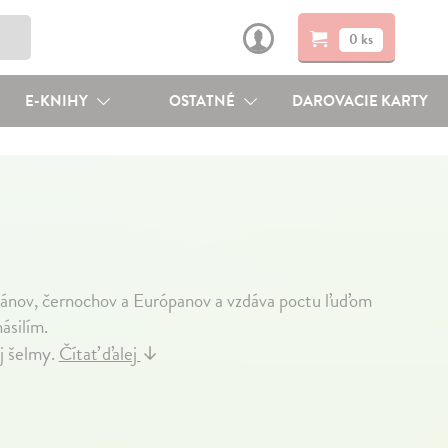
0 ks
E-KNIHY
OSTATNÉ
DAROVACIE KARTY
iánov, černochov a Európanov a vzdáva poctu ľuďom
ásilím.
j šelmy.
Čítať ďalej
↓