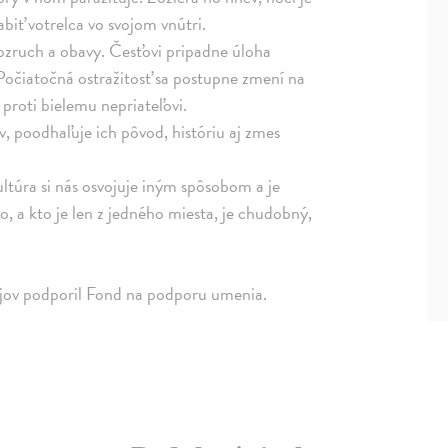
biť votrelca vo svojom vnútri.
ozruch a obavy. Česťovi pripadne úloha
. Počiatočná ostražitosť sa postupne zmení na
a proti bielemu nepriateľovi.
ov, poodhaľuje ich pôvod, históriu aj zmes
ultúra si nás osvojuje iným spôsobom a je
o, a kto je len z jedného miesta, je chudobný,
rojov podporil Fond na podporu umenia.