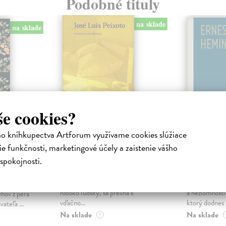
Podobné tituly
na sklade
na sklade
še cookies?
ho kníhkupectva Artforum využívame cookies slúžiace
e funkčnosti, marketingové účely a zaistenie vášho
 a
Zomrel si mi
Starec 
spokojnosti.
Peixoto Luís José
| Kniha
Hemingway 
Citlivé rozprávanie o období po
Nadčasový, m
strate blízkeho. Smútok, krehký a
vyrozprávaný p
e zbierkou
hlboko ľudský, sa prelína s
a nezlomnosti
hov z pera
vďačno...
ktorý dodnes .
ateľa ...
Na sklade
Na sklade
?