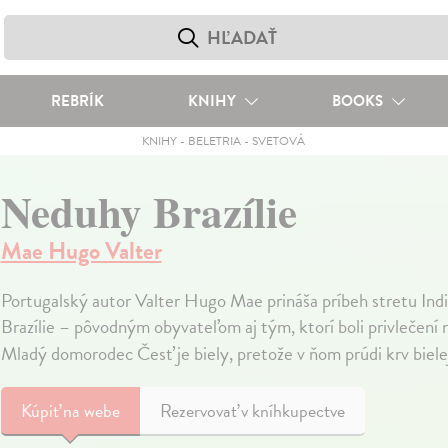
REBRÍK
KNIHY
BOOKS
KNIHY
-
BELETRIA
-
SVETOVÁ
Neduhy Brazílie
Mae Hugo Valter
Portugalský autor Valter Hugo Mae prináša príbeh stretu Ind
Brazílie – pôvodným obyvateľom aj tým, ktorí boli privlečení n
Mladý domorodec Česť je biely, pretože v ňom prúdi krv biele
Kúpiť
na webe
Rezervovať v kníhkupectve