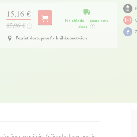
P
15,16 €
Na sklade – Zasielame
O
15,96 €
dnes
?
?
Z
Pozrieť dostupnosť v kníhkupectvách
torý v ňom parazituje. Zožiera ho hnev, hoci je