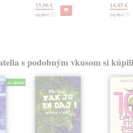
15,96 €
14,45 €
16,80 €
14,90 €
?
?
atelia s podobným vkusom si kúpili
na sklade