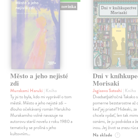
novinka
Město a jeho nejisté
Dni v kníhkupe
zdi
Morisaki
Murakami Haruki
| Kniha
Jagisawa Satoshi
| Kniha
Ty jsi to byla, kdo mi vyprávěl o tom
Dvadsaťpäťročná Takako si 
městě. Město a jeho nejisté zdi –
pomerne bezstarostne až 
dlouho očekávaný román Harukiho
keď jej priateľ Hideaki, za
Murakamiho volně navazuje na
chcela vydať, len tak m
autorovu starší novelu z roku 1980 a
oznámi, že ju podvádza a že
tematicky se prolíná s jeho
inou. Jej život sa zrazu rúca
kultovním…
Na sklade
?