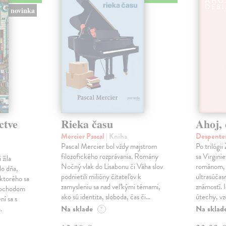
novinka
ctve
Rieka času
Ahoj, 
Mercier Pascal
| Kniha
Despentes
Pascal Mercier bol vždy majstrom
Po trilógi
filozofického rozprávania. Romány
sa Virgini
žila
Nočný vlak do Lisabonu či Váha slov
románom, 
do dňa,
podnietili milióny čitateľov k
ultrasúča
 ktorého sa
zamysleniu sa nad veľkými témami,
známostí. 
imochodom
ako sú identita, sloboda, čas či…
útechy, vzd
ní sa s
Na sklade
Na sklad
.
?