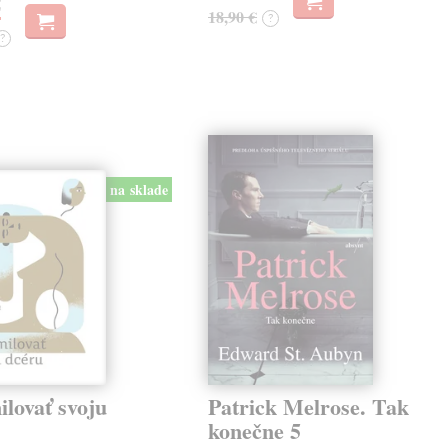
€
18,90 €
?
?
na sklade
lovať svoju
Patrick Melrose. Tak
konečne 5