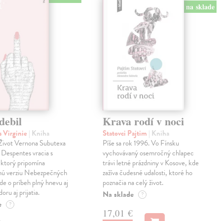
na sklade
debil
Krava rodí v noci
 Virginie
| Kniha
Statovci Pajtim
| Kniha
i Život Vernona Subutexa
Píše sa rok 1996. Vo Fínsku
e Despentes vracia s
vychovávaný osemročný chlapec
ktorý pripomína
trávi letné prázdniny v Kosove, kde
snú verziu Nebezpečných
zažíva čudesné udalosti, ktoré ho
Ide o príbeh plný hnevu aj
poznačia na celý život.
oru aj prijatia.
Na sklade
?
e
?
17,01 €