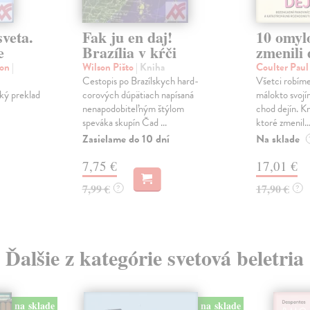
sveta.
Fak ju en daj!
10 omylo
e
Brazília v kŕči
zmenili 
von
|
Wilson Pišto
| Kniha
Coulter Pau
Cestopis po Brazílskych hard-
Všetci robíme
ký preklad
corových dúpätiach napísaná
málokto svoj
nenapodobiteľným štýlom
chod dejín. K
speváka skupín Čad ...
ktoré zmenil..
Zasielame do 10 dní
Na sklade
7,75 €
17,01 €
7,99 €
17,90 €
?
?
Ďalšie z kategórie svetová beletria
na sklade
na sklade