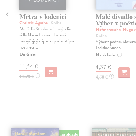
a
Mŕtva v lodenici
Malé divadlo 
Výber z poézi
Christie Agatha
| Kniha
Manželia Stubbsovci, majitelia
Hofmannsthal Hugo 
sídla Nasse House, dostanú
Kniha
nezvyčajný nápad usporiadať pre
Výber z poézie. Slovens
hostí letn...
Ladislav Šimon.
Do 6 dní
Na sklade
?
11,54 €
4,37 €
11,90 €
?
4,60 €
?
na sklade