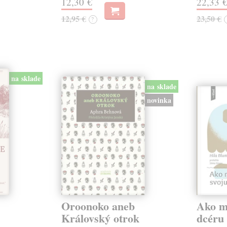
12,30 €
22,33 
12,95 €
23,50 €
?
na sklade
na sklade
novinka
Oroonoko aneb
Ako mi
Královský otrok
dcéru