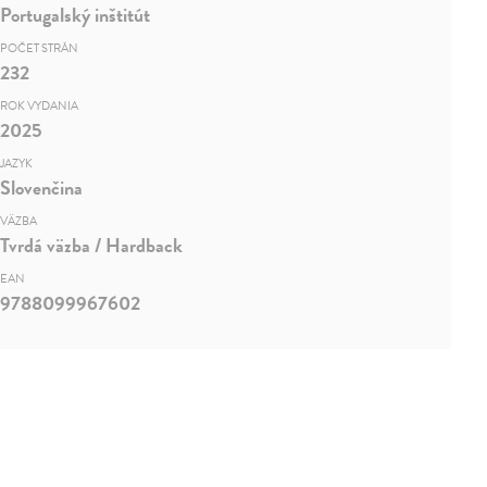
Portugalský inštitút
POČET STRÁN
232
ROK VYDANIA
2025
JAZYK
Slovenčina
VÄZBA
Tvrdá väzba / Hardback
EAN
9788099967602