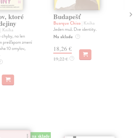
v, ktoré
Budapešť
Kn
dejiny
sm
Buarque Chico
| Kniha
Jeden muž. Dve identity.
l
| Kniha
Mun
 chyby, no len
Knih
Na sklade
?
ím prešľapom zmení
auto
18,26 €
niha 10 omylov,
švéd
.
Na 
19,22 €
?
?
18
19,
na sklade