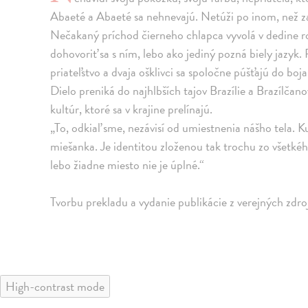
Abaeté a Abaeté sa nehnevajú. Netúži po inom, než za
Nečakaný príchod čierneho chlapca vyvolá v dedine r
dohovoriť sa s ním, lebo ako jediný pozná biely jazyk
priateľstvo a dvaja ošklivci sa spoločne púšťajú do boj
Dielo preniká do najhlbších tajov Brazílie a Brazílčan
kultúr, ktoré sa v krajine prelínajú.
„To, odkiaľ sme, nezávisí od umiestnenia nášho tela. K
miešanka. Je identitou zloženou tak trochu zo všetkéh
lebo žiadne miesto nie je úplné.“
Tvorbu prekladu a vydanie publikácie z verejných zd
High-contrast mode