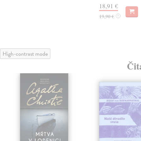
18,91 €
19,90 €
?
High-contrast mode
Čit
klade