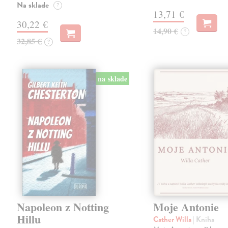
Na sklade
?
13,71 €
30,22 €
14,90 €
?
32,85 €
?
na sklade
Napoleon z Notting
Moje Antonie
Hillu
Cather Willa
| Kniha