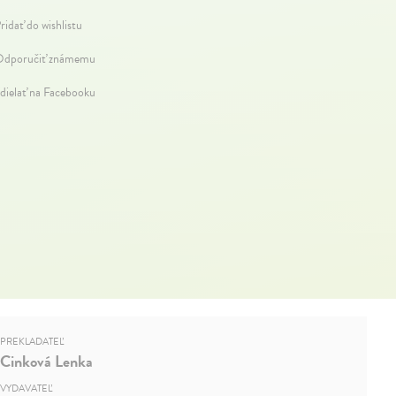
ridať do wishlistu
dporučiť známemu
dielať na Facebooku
PREKLADATEĽ
Cinková Lenka
VYDAVATEĽ