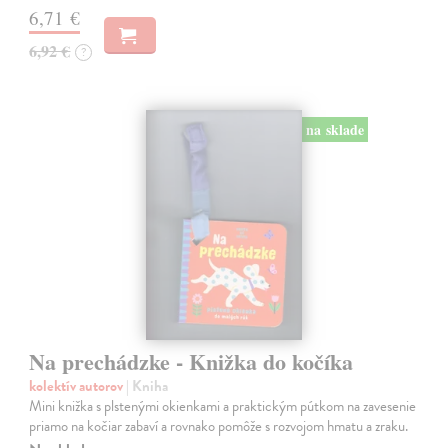
6,71 €
6,92 €
?
na sklade
Na prechádzke - Knižka do kočíka
kolektív autorov
| Kniha
Mini knižka s plstenými okienkami a praktickým pútkom na zavesenie
priamo na kočiar zabaví a rovnako pomôže s rozvojom hmatu a zraku.