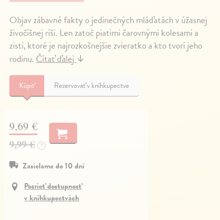
Objav zábavné fakty o jedinečných mláďatách v úžasnej
živočíšnej ríši. Len zatoč piatimi čarovnými kolesami a
zisti, ktoré je najrozkošnejšie zvieratko a kto tvorí jeho
rodinu.
Čítať ďalej
↓
Kúpiť
Rezervovať v kníhkupectve
9,69 €
9,99 €
?
Zasielame do 10 dní
Pozrieť dostupnosť
v kníhkupectvách