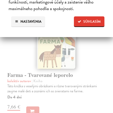
funkčnosti, marketingové účely a zaistenie vášho
maximálneho pohodlia a spokojnosti.
NASTAVENIA
SÚHLASÍM
Farma - Tvarované leporelo
kolektív autorov
| Kniha
Táto knižka s veselými obrázkami a rôzne tvarovanými stránkami
zaujme malé deti a zoznámi ich so zvieratami na farme.
Do 4 dní
7,66 €