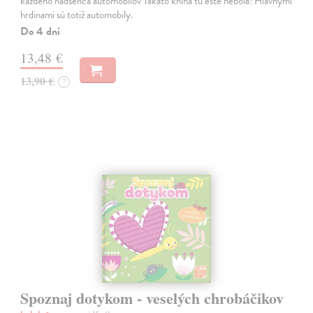
každého nadšenca automobilov Takáto kniha tu ešte nebola! Hlavnými
hrdinami sú totiž automobily.
Do 4 dní
13,48 €
13,90 €
?
Spoznaj dotykom - veselých chrobáčikov