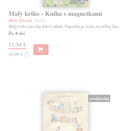
Malý krtko - Kniha s magnetkami
Miler Zdeněk
| Kniha
Malý krtko má vždy dobrú náladu. Najradšej je vonku na veľkej lúke.
Do 4 dní
11,54 €
11,90 €
?
predpredaj