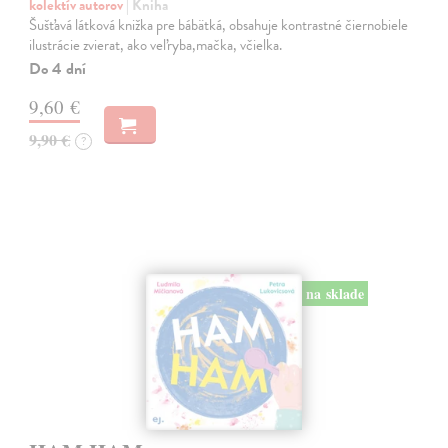
kolektív autorov
| Kniha
Šušťavá látková knižka pre bábätká, obsahuje kontrastné čiernobiele
ilustrácie zvierat, ako veľryba,mačka, včielka.
Do 4 dní
9,60 €
9,90 €
?
na sklade