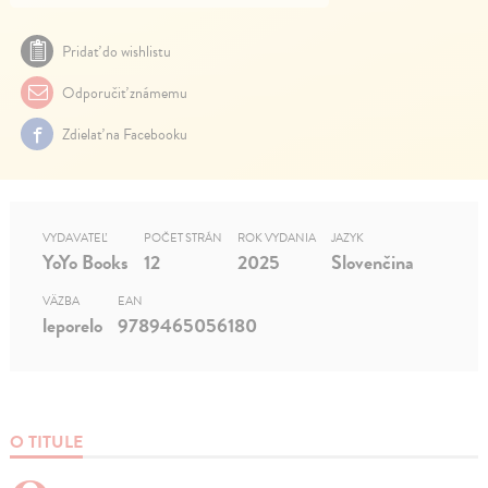
Pridať do wishlistu
Odporučiť známemu
Zdielať na Facebooku
VYDAVATEĽ
POČET STRÁN
ROK VYDANIA
JAZYK
YoYo Books
12
2025
Slovenčina
VÄZBA
EAN
leporelo
9789465056180
O TITULE