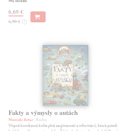
Na sklade
6,69 €
6,90 €
?
Fakty a výmysly o autách
Nowicki Artur
| Kniha
Vtipná komiksová kniha plná zaujímavostí a informácií, ktorá poteší