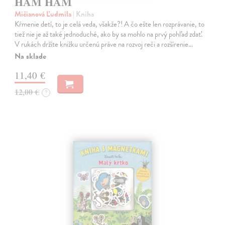
HAM HAM
Mičianová Ľudmila
| Kniha
Kŕmenie detí, to je celá veda, všakže?! A čo ešte len rozprávanie, to
tiež nie je až také jednoduché, ako by sa mohlo na prvý pohľad zdať.
V rukách držíte knižku určenú práve na rozvoj reči a rozšírenie…
Na sklade
11,40 €
12,00 €
?