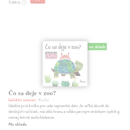
7,90 €
?
na sklade
Čo sa deje v zoo?
kolektív autorov
| Kniha
Ideálna prvá knižka pre vaše najmenšie deti. Je veľká akurát do
detských ručičiek, má oblú hranu a vďaka pevným stránkam vydrží aj
menej šetrné zaobchádzanie.
Na sklade