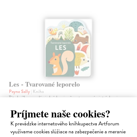
Les - Tvarované leporelo
Payne Sally
| Kniha
Táto knižka s veselými obrázkami a rôzne tvarovanými stránkami
zaujme malé deti a zoznámi ich so životom v lese.
Príjmete naše cookies?
Do 4 dní
7,66 €
K prevádzke internetového kníhkupectva Artforum
využívame cookies slúžiace na zabezpečenie a meranie
7,90 €
?