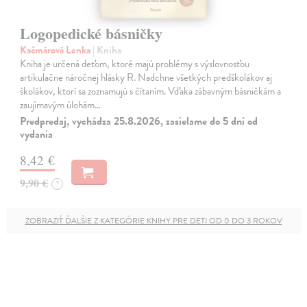
Logopedické básničky
Kačmárová Lenka
| Kniha
Kniha je určená deťom, ktoré majú problémy s výslovnosťou
artikulačne náročnej hlásky R. Nadchne všetkých predškolákov aj
školákov, ktorí sa zoznamujú s čítaním. Vďaka zábavným básničkám a
zaujímavým úlohám…
Predpredaj, vychádza 25.8.2026, zasielame do 5 dní od
vydania
8,42 €
9,90 €
?
ZOBRAZIŤ ĎALŠIE Z KATEGÓRIE KNIHY PRE DETI OD 0 DO 3 ROKOV