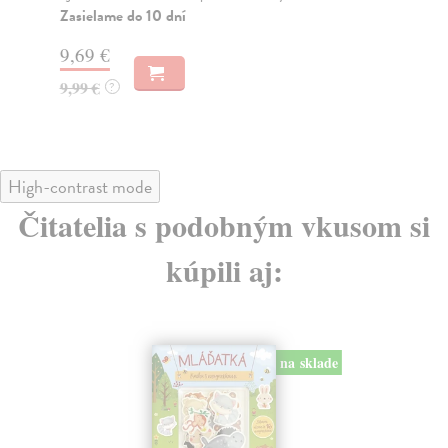
Na sklade
Na
?
9,69 €
9,
9,99 €
9,
?
High-contrast mode
Čitatelia s podobným vkusom si
kúpili aj: