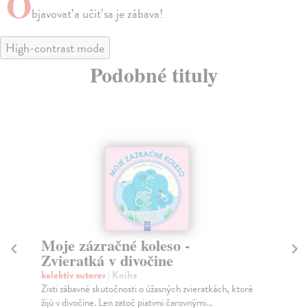
O
bjavovať a učiť sa je zábava!
High-contrast mode
Podobné tituly
na sklade
Moje zázračné koleso - Zvieratá
Mo
z farmy
o
kolektív autorov
| Kniha
kol
Zisti zábavné skutočnosti o úžasných zvieratkách, ktoré
Zis
žijú na farme. Len zatoč piatimi čarovnými k...
cho