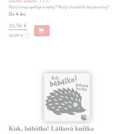
kolektív autorov
| Kniha
Ktorý hmyz opeľuje kvietky? Ktorý chrobáčik tká pavučiny?
Do 4 dní
10,56 €
10,89 €
?
Kuk, bábätko! Látková knižka