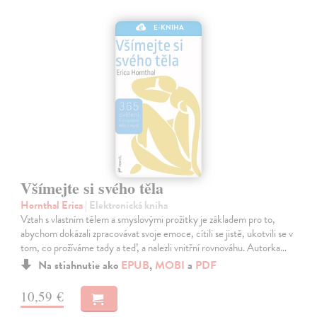
E-KNIHA
Všímejte si svého těla
Hornthal Erica
| Elektronická kniha
Vztah s vlastním tělem a smyslovými prožitky je základem pro to,
abychom dokázali zpracovávat svoje emoce, cítili se jistě, ukotvili se v
tom, co prožíváme tady a teď, a nalezli vnitřní rovnováhu. Autorka…
Na stiahnutie ako
EPUB
,
MOBI
a
PDF
10,59 €