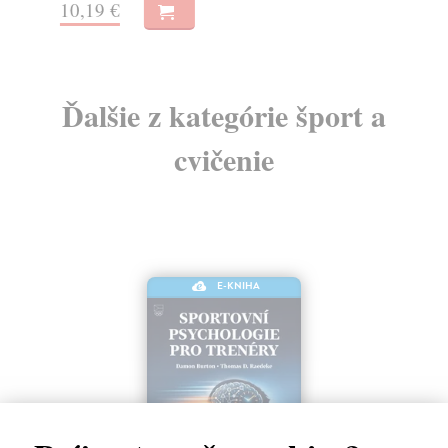
10,19 €
7,
Ďalšie z kategórie šport a
cvičenie
E-KNIHA