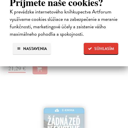
Príjmete naše cookies?
K prevádzke internetového kníhkupectva Artforum
Sportovní psychologie pro trenéry
využívame cookies slúžiace na zabezpečenie a meranie
Burton Damon
| Elektronická kniha
funkčnosti, marketingové účely a zaistenie vášho
Obdivujeme ocelové nervy, dokonalou koncentraci a bezchybné
maximálneho pohodlia a spokojnosti.
provedení, které vidíme na sportovištích. Zatímco nejmodernější
tréninkové programy posunuly fyzické hranice sportovců, stále více
trenérů si…
NASTAVENIA
SÚHLASÍM
Na stiahnutie ako
PDF
21,29 €
E-KNIHA