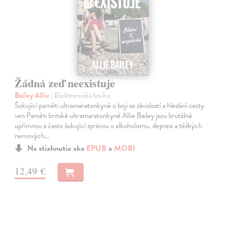
Žádná zeď neexistuje
Bailey Allie
| Elektronická kniha
Šokující paměti ultramaratonkyně o boji se závislostí a hledání cesty
ven Paměti britské ultramaratonkyně Allie Bailey jsou brutálně
upřímnou a často šokující zprávou o alkoholismu, depresi a těžkých
nervových…
Na stiahnutie ako
EPUB
a
MOBI
12,49 €