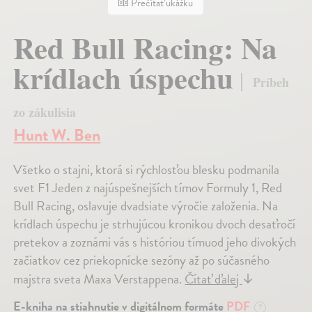
Prečítať ukážku
Red Bull Racing: Na
krídlach úspechu
Príbeh
zo zákulisia
Hunt W. Ben
Všetko o stajni, ktorá si rýchlosťou blesku podmanila
svet F1 Jeden z najúspešnejších tímov Formuly 1, Red
Bull Racing, oslavuje dvadsiate výročie založenia. Na
krídlach úspechu je strhujúcou kronikou dvoch desaťročí
pretekov a zoznámi vás s históriou tímuod jeho divokých
začiatkov cez priekopnícke sezóny až po súčasného
majstra sveta Maxa Verstappena.
Čítať ďalej
↓
E-kniha na stiahnutie v digitálnom formáte
PDF
?