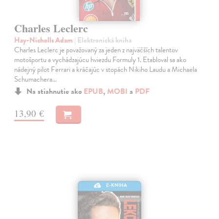
Charles Leclerc
Hay-Nicholls Adam
| Elektronická kniha
Charles Leclerc je považovaný za jeden z najväčších talentov
motošportu a vychádzajúcu hviezdu Formuly 1. Etabloval sa ako
nádejný pilot Ferrari a kráčajúc v stopách Nikiho Laudu a Michaela
Schumachera…
Na stiahnutie ako
EPUB
,
MOBI
a
PDF
13,90 €
E-KNIHA