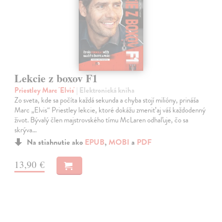
Lekcie z boxov F1
Priestley Marc 'Elvis'
| Elektronická kniha
Zo sveta, kde sa počíta každá sekunda a chyba stojí milióny, prináša
Marc „Elvis“ Priestley lekcie, ktoré dokážu zmeniť aj váš každodenný
život. Bývalý člen majstrovského tímu McLaren odhaľuje, čo sa
skrýva…
Na stiahnutie ako
EPUB
,
MOBI
a
PDF
13,90 €