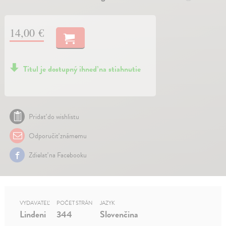
14,00 €
Titul je dostupný ihneď na stiahnutie
Pridať do wishlistu
Odporučiť známemu
Zdielať na Facebooku
VYDAVATEĽ
POČET STRÁN
JAZYK
Lindeni
344
Slovenčina