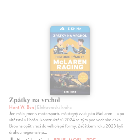
E-KNIHA
Zpátky na vrchol
Hunt W. Ben
| Elektronická kniha
Jen málo jmen v motorsportu má stejný zvuk jako McLaren – a po
vítězství v Poháru konstruktérů 2024 se tým pod vedením Zaka
Browna opět vrací do velkolepé formy. Začátkem roku 2023 byli
druhou nejpomalejší…
Na stiahnutie ako
EPUB
,
MOBI
a
PDF