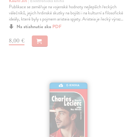
Kouřil Jiří
| Elektronická kniha
Publikace se zaměřuje na vojenské hodnoty nejlepších řeckých
válečníků, jejich hrdinské skutky na bojišti i na kulturní a filosofické
ideály, které byly s pojmem aristeia spjaty. Aristeia je řecký výraz…
Na stiahnutie ako
PDF
8,00 €
E-KNIHA