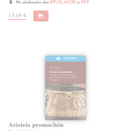
Na stiahnutie ako
EPUB
,
MOBI
a
PDF
13,19 €
E-KNIHA
Aristeia promachón