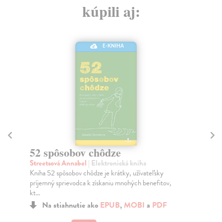
kúpili aj:
E-KNIHA
52 spôsobov chôdze
N
Streetsová Annabel
| Elektronická kniha
Le
Kniha 52 spôsobov chôdze je krátky, užívateľsky
Bre
príjemný sprievodca k získaniu mnohých benefitov,
odu
kt...
mar
Na stiahnutie ako
EPUB
,
MOBI
a
PDF