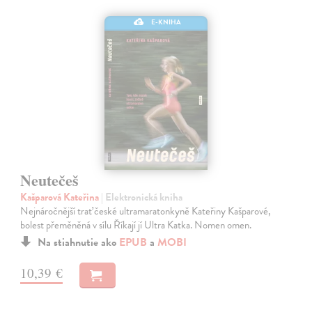
E-KNIHA
Neutečeš
Kašparová Kateřina
| Elektronická kniha
Nejnáročnější trať české ultramaratonkyně Kateřiny Kašparové,
bolest přeměněná v sílu Říkají jí Ultra Katka. Nomen omen.
Na stiahnutie ako
EPUB
a
MOBI
10,39 €