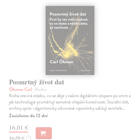
Posmrtný život dat
Öhman Carl
| Kniha
Kniha otevírá otázku, co se děje s našimi digitálními stopami po smrti a
jak technologie proměňují samotné chápání konečnosti. Sociální sítě,
archivy zpráv i algoritmicky oživované vzpomínky udržují zemřelé…
Zasielame do 12 dní
16,01 €
16,50 €
?