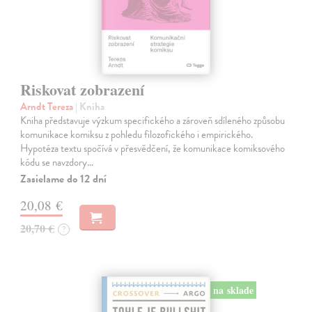
Riskovat zobrazení
Arndt Tereza
| Kniha
Kniha představuje výzkum specifického a zároveň sdíleného způsobu
komunikace komiksu z pohledu filozofického i empirického.
Hypotéza textu spočívá v přesvědčení, že komunikace komiksového
kódu se navzdory…
Zasielame do 12 dní
20,08 €
20,70 €
?
na sklade