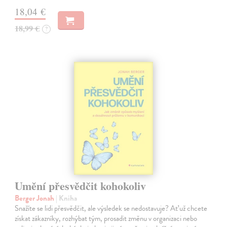
18,04 €
18,99 €
?
Umění přesvědčit kohokoliv
Berger Jonah
| Kniha
Snažíte se lidi přesvědčit, ale výsledek se nedostavuje? Ať už chcete
získat zákazníky, rozhýbat tým, prosadit změnu v organizaci nebo