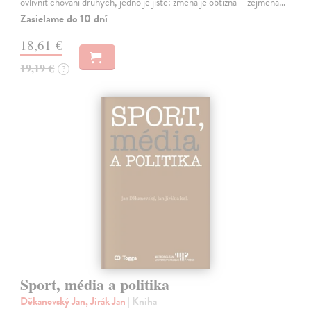
ovlivnit chování druhých, jedno je jisté: změna je obtížná – zejména…
Zasielame do 10 dní
18,61 €
19,19 €
?
Sport, média a politika
Děkanovský Jan, Jirák Jan
| Kniha