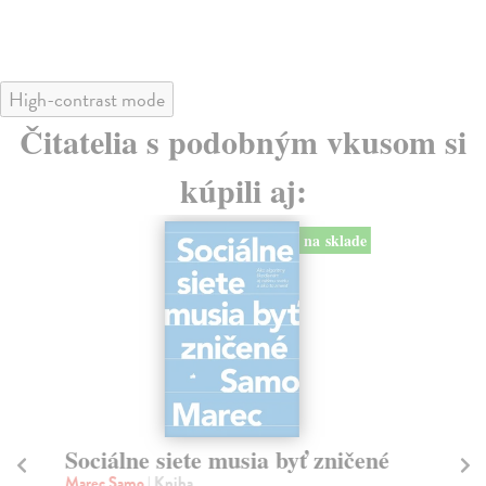
High-contrast mode
Čitatelia s podobným vkusom si
kúpili aj:
na sklade
Sociálne siete musia byť zničené
S
K
Marec Samo
| Kniha