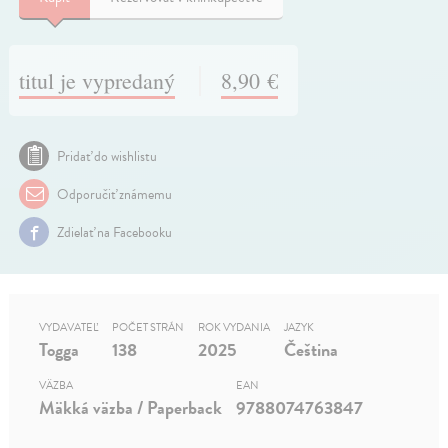
titul je vypredaný
8,90 €
Pridať do wishlistu
Odporučiť známemu
Zdielať na Facebooku
VYDAVATEĽ
POČET STRÁN
ROK VYDANIA
JAZYK
Togga
138
2025
Čeština
VÄZBA
EAN
Mäkká väzba / Paperback
9788074763847