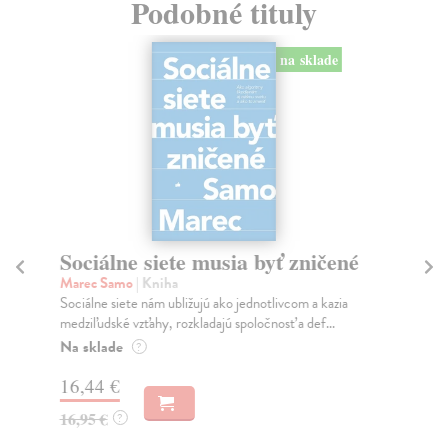
Podobné tituly
na sklade
Sociálne siete musia byť zničené
S
K
Marec Samo
| Kniha
Sociálne siete nám ubližujú ako jednotlivcom a kazia
Mik
medziľudské vzťahy, rozkladajú spoločnosť a def...
Mon
o k
Na sklade
?
Na
16,44 €
23
16,95 €
?
24