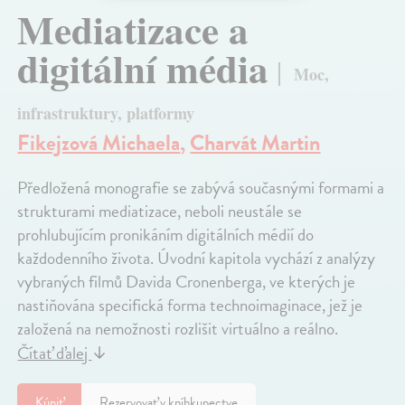
Mediatizace a
digitální média
Moc,
infrastruktury, platformy
Fikejzová Michaela
,
Charvát Martin
Předložená monografie se zabývá současnými formami a
strukturami mediatizace, neboli neustále se
prohlubujícím pronikáním digitálních médií do
každodenního života. Úvodní kapitola vychází z analýzy
vybraných filmů Davida Cronenberga, ve kterých je
nastiňována specifická forma technoimaginace, jež je
založená na nemožnosti rozlišit virtuálno a reálno.
Čítať ďalej
↓
Kúpiť
Rezervovať v kníhkupectve