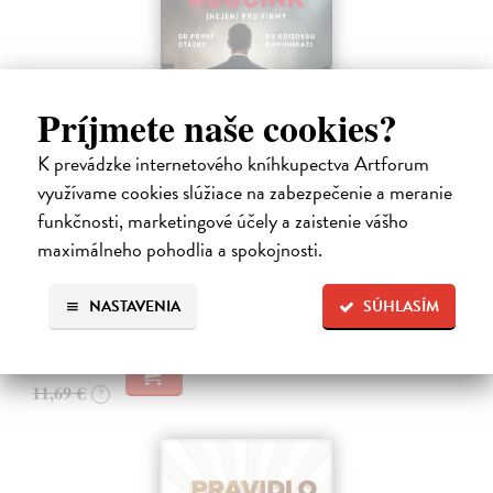
Príjmete naše cookies?
K prevádzke internetového kníhkupectva Artforum
Mediální koučink (nejen) pro firmy
využívame cookies slúžiace na zabezpečenie a meranie
funkčnosti, marketingové účely a zaistenie vášho
Kučera Pavel
| Kniha
Média jsou rychlejší než kdy dřív. Jedna věta vytržená z kontextu se
maximálneho pohodlia a spokojnosti.
během několika minut šíří médii, sociálními sítěmi i obchodními
kruhy.
NASTAVENIA
SÚHLASÍM
Zasielame do 10 dní
11,34 €
11,69 €
?