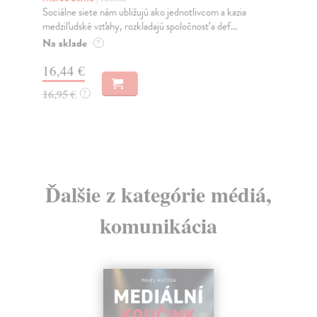
Sociálne siete nám ubližujú ako jednotlivcom a kazia
Mik
medziľudské vzťahy, rozkladajú spoločnosť a def...
Mon
o k
Na sklade
?
Na
16,44 €
23
16,95 €
?
24
Ďalšie z kategórie médiá,
komunikácia