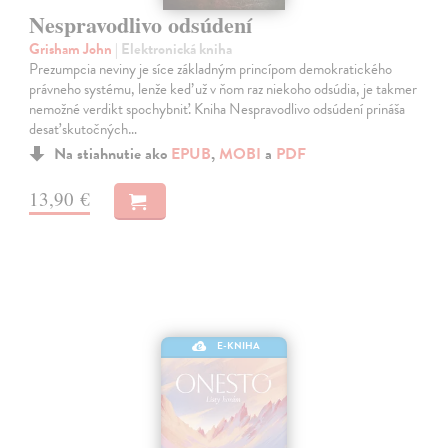
Nespravodlivo odsúdení
Grisham John
| Elektronická kniha
Prezumpcia neviny je síce základným princípom demokratického
právneho systému, lenže keď už v ňom raz niekoho odsúdia, je takmer
nemožné verdikt spochybniť. Kniha Nespravodlivo odsúdení prináša
desať skutočných…
Na stiahnutie ako
EPUB
,
MOBI
a
PDF
13,90 €
E-KNIHA