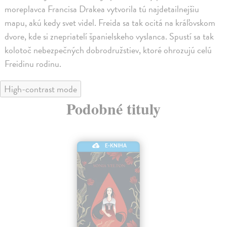
moreplavca Francisa Drakea vytvorila tú najdetailnejšiu
mapu, akú kedy svet videl. Freida sa tak ocitá na kráľovskom
dvore, kde si znepriatelí španielskeho vyslanca. Spustí sa tak
kolotoč nebezpečných dobrodružstiev, ktoré ohrozujú celú
Freidinu rodinu.
High-contrast mode
Podobné tituly
E-KNIHA