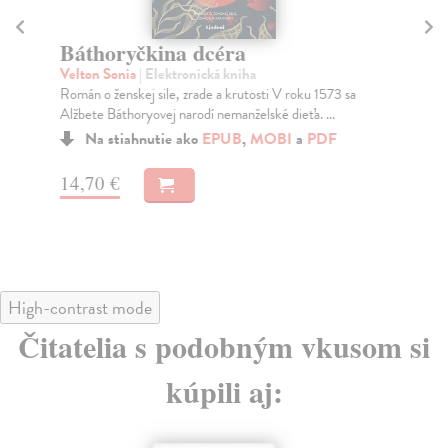
Báthoryčkina dcéra
Pr
Velton Sonia
| Elektronická kniha
Fer
Román o ženskej sile, zrade a krutosti V roku 1573 sa
Na 
Alžbete Báthoryovej narodí nemanželské dieťa. ...
neb
E...
Na stiahnutie ako
EPUB
,
MOBI
a
PDF
14,70 €
13
High-contrast mode
Čitatelia s podobným vkusom si
kúpili aj: