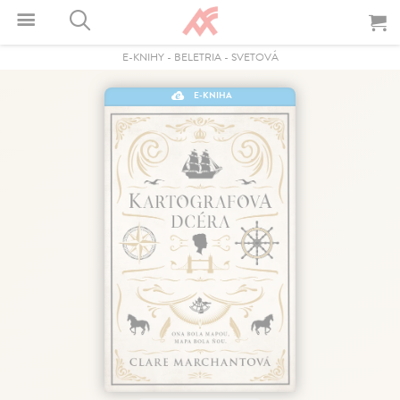
E-KNIHY
-
BELETRIA
-
SVETOVÁ
E-KNIHA