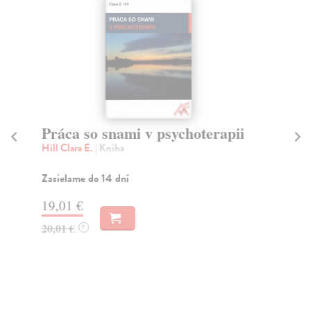
Práca so snami v psychoterapii
10
Hill Clara E.
| Kniha
Co
Vše
zme
Zasielame do 14 dní
Na
19,01 €
17
20,01 €
?
17