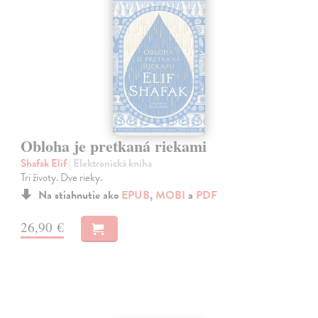
Obloha je pretkaná riekami
Shafak Elif
| Elektronická kniha
Tri životy. Dve rieky.
Na stiahnutie ako
EPUB
,
MOBI
a
PDF
26,90 €