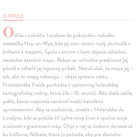
O TITULE
O
dišla z rušného Londýna do pokojného rodného
mestečka Hay-on-Wye, kde jej otec vlastní malý obchodík s
knihami a mapami. Spolu s otcom v ňom objavia záhadnú,
nevšedne detailnú mapu. Robyn sa rozhodne preskúmať jej
pôvod a odhaliť jej tajomný príbeh. Netuší však, že mapa jej –
tak, ako to mapy robievajú – ukáže správnu cestu.
Protestantka Freida pochádza z významnej holandskej
kartografickej rodiny, ktorá žila v 16. storočí. Ako dieťa zažila
peklo, ktoré rozpútala nenávisť medzi katolíkmi
aprotestantmi. Aby sa zachránila, utiekla z Holandska do
Londýna, kde sa pokúša žiť úplne nový život a využíva svoje
zručnosti v gravírovaní máp. Chýr o nej sa čoskoro donesie až
ku kráľovnej Alžbete, ktorá ju požiada, aby pre slávneho