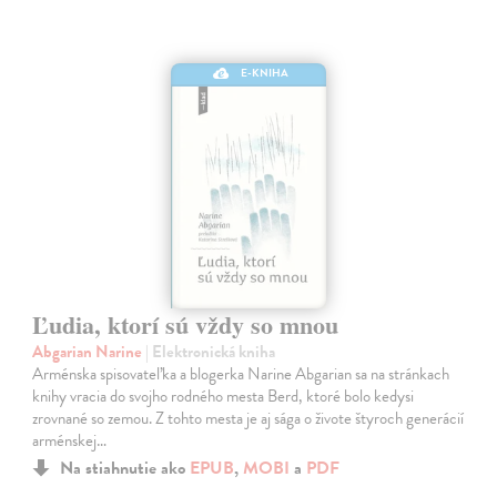
E-KNIHA
Ľudia, ktorí sú vždy so mnou
Abgarian Narine
| Elektronická kniha
Arménska spisovateľka a blogerka Narine Abgarian sa na stránkach
knihy vracia do svojho rodného mesta Berd, ktoré bolo kedysi
zrovnané so zemou. Z tohto mesta je aj sága o živote štyroch generácií
arménskej…
Na stiahnutie ako
EPUB
,
MOBI
a
PDF