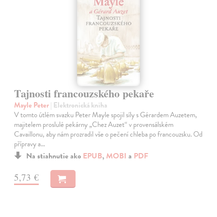
Tajnosti francouzského pekaře
Mayle Peter
| Elektronická kniha
V tomto útlém svazku Peter Mayle spojil síly s Gérardem Auzetem,
majitelem proslulé pekárny „Chez Auzet“ v provensálském
Cavaillonu, aby nám prozradil vše o pečení chleba po francouzsku. Od
přípravy a…
Na stiahnutie ako
EPUB
,
MOBI
a
PDF
5,73 €