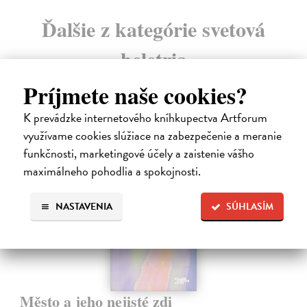
Ďalšie z kategórie svetová
beletria
Príjmete naše cookies?
K prevádzke internetového kníhkupectva Artforum
využívame cookies slúžiace na zabezpečenie a meranie
E-KNIHA
funkčnosti, marketingové účely a zaistenie vášho
maximálneho pohodlia a spokojnosti.
NASTAVENIA
SÚHLASÍM
Město a jeho nejisté zdi