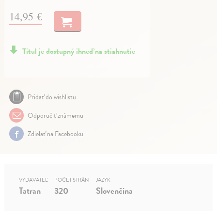
14,95 €
Titul je dostupný ihneď na stiahnutie
Pridať do wishlistu
Odporučiť známemu
Zdielať na Facebooku
VYDAVATEĽ
POČET STRÁN
JAZYK
Tatran
320
Slovenčina