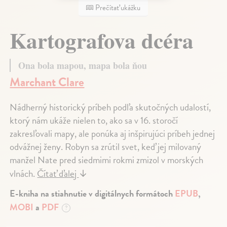
Prečítať ukážku
Kartografova dcéra
Ona bola mapou, mapa bola ňou
Marchant Clare
Nádherný historický príbeh podľa skutočných udalostí,
ktorý nám ukáže nielen to, ako sa v 16. storočí
zakresľovali mapy, ale ponúka aj inšpirujúci príbeh jednej
odvážnej ženy. Robyn sa zrútil svet, keď jej milovaný
manžel Nate pred siedmimi rokmi zmizol v morských
vlnách.
Čítať ďalej
↓
E-kniha na stiahnutie v digitálnych formátoch
EPUB
,
MOBI
a
PDF
?