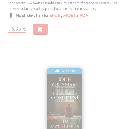
jeho smrťou. Útočisko nachádza v miestnom záhradnom centre, kde
jej vôňa a farby kvetov pomáhajú prísť na iné myšlienky.
Na stiahnutie ako
EPUB
,
MOBI
a
PDF
16,95 €
E-KNIHA