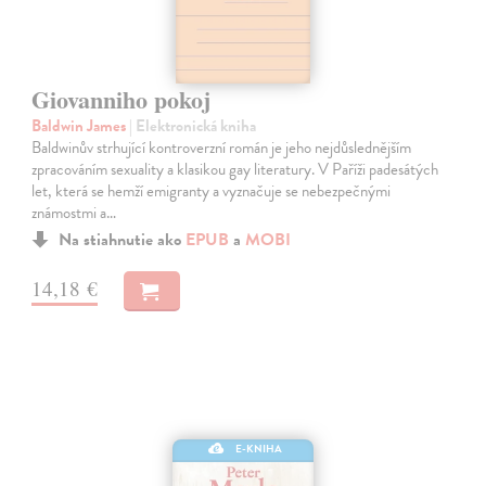
Giovanniho pokoj
Baldwin James
| Elektronická kniha
Baldwinův strhující kontroverzní román je jeho nejdůslednějším
zpracováním sexuality a klasikou gay literatury. V Paříži padesátých
let, která se hemží emigranty a vyznačuje se nebezpečnými
známostmi a…
Na stiahnutie ako
EPUB
a
MOBI
14,18 €
E-KNIHA