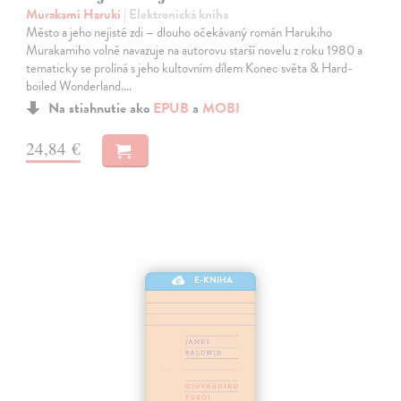
Murakami Haruki
| Elektronická kniha
Město a jeho nejisté zdi – dlouho očekávaný román Harukiho
Murakamiho volně navazuje na autorovu starší novelu z roku 1980 a
tematicky se prolíná s jeho kultovním dílem Konec světa & Hard-
boiled Wonderland.…
Na stiahnutie ako
EPUB
a
MOBI
24,84 €
E-KNIHA