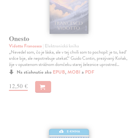
Onesto
Vidotto Francesco
| Elektronická kniha
„Nevedel som, čo je láska, ale v tej chvíli som to pochopil: je to, keď
srdce bije, ale nepotrebuje utekať.“ Guido Contin, prezývaný Koňak,
žije v opustenom strážnom domčeku starej železnice uprostred…
Na stiahnutie ako
EPUB
,
MOBI
a
PDF
12,50 €
E-KNIHA