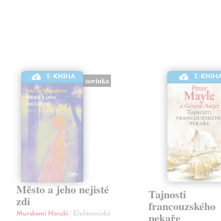
E-KNIHA
E-KNIH
novinka
Město a jeho nejisté
Tajnosti
zdi
francouzského
Murakami Haruki
| Elektronická
pekaře