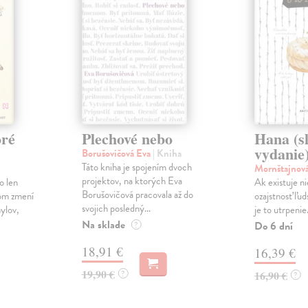
oré
Plechové nebo
Hana (s
vydanie
Borušovičová Eva
| Kniha
Táto kniha je spojením dvoch
Mornštajnov
projektov, na ktorých Eva
o len
Ak existuje n
Borušovičová pracovala až do
pom zmení
ozajstnosť ľu
svojich posledný...
ylov,
je to utrpenie.
Na sklade
Do 6 dní
?
18,91 €
16,39 €
19,90 €
?
16,90 €
?