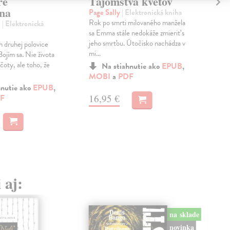
re
Tajomstvá kvetov
Re
na
Page Sally
| Elektronická kniha
Boy
Rok po smrti milovaného manžela
Hovo
l
| Elektronická
sa Emma stále nedokáže zmieriť s
ctiž
jeho smrťou. Útočisko nachádza v
do 
 druhej polovice
mi...
dlhý
ojím sa. Nie života
ičoty, ale toho, že
Na stiahnutie ako
EPUB
,
MOBI
a
PDF
MO
hnutie ako
EPUB
,
16,95 €
13
F
 aj:
na sklade
novinka