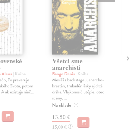
lovenské
Všetci sme
V 
)
anarchisti
po
á Alena
| Kniha
Bango Denis
| Kniha
Švá
iečo, čo preveruje
Mesiáš z backstageu, anarcho-
Knih
dského života, potom
kresťan, trubadúr lásky aj drzá
post
 A ak existuje nieč...
držka. Vlajkonosič utópie, otec
den
scény, ...
pozo
Na sklade
Na 
?
13,50 €
14
15,00 €
16,
?