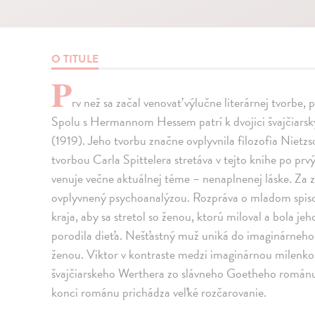
O TITULE
P
rv než sa začal venovať výlučne literárnej tvorbe, 
Spolu s Hermannom Hessem patrí k dvojici švajčiarsky
(1919). Jeho tvorbu značne ovplyvnila filozofia Nietz
tvorbou Carla Spittelera stretáva v tejto knihe po pr
venuje večne aktuálnej téme – nenaplnenej láske. Za
ovplyvnený psychoanalýzou. Rozpráva o mladom spisov
kraja, aby sa stretol so ženou, ktorú miloval a bola j
porodila dieťa. Nešťastný muž uniká do imaginárneho
ženou. Viktor v kontraste medzi imaginárnou milenk
švajčiarskeho Werthera zo slávneho Goetheho románu
konci románu prichádza veľké rozčarovanie.