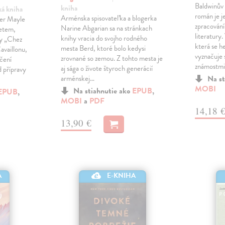
Baldwinův 
kniha
ká kniha
román je j
Arménska spisovateľka a blogerka
ter Mayle
zpracování
Narine Abgarian sa na stránkach
zetem,
literatury.
knihy vracia do svojho rodného
ny „Chez
která se h
mesta Berd, ktoré bolo kedysi
availlonu,
vyznačuje
zrovnané so zemou. Z tohto mesta je
ečení
známostmi
aj sága o živote štyroch generácií
 přípravy
arménskej…
Na st
MOBI
Na stiahnutie ako
EPUB
,
EPUB
,
MOBI
a
PDF
14,18 
13,90 €
A
E-KNIHA