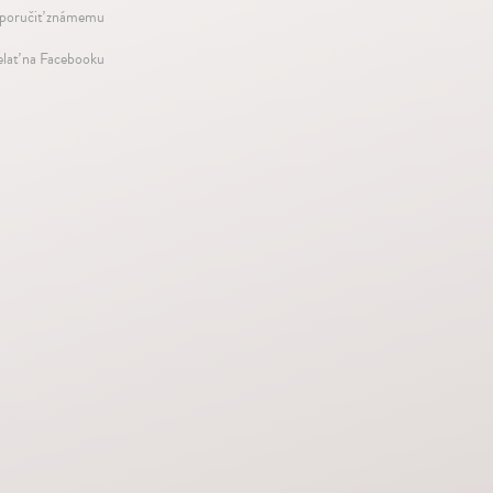
oručiť známemu
elať na Facebooku