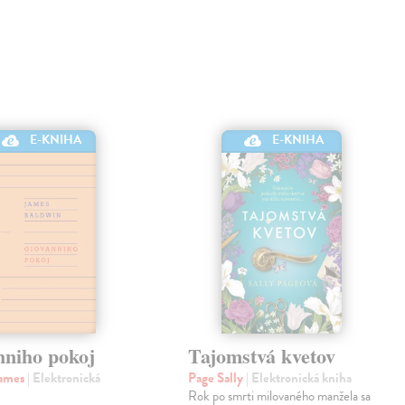
E-KNIHA
E-KNIHA
nniho pokoj
Tajomstvá kvetov
James
| Elektronická
Page Sally
| Elektronická kniha
Rok po smrti milovaného manžela sa