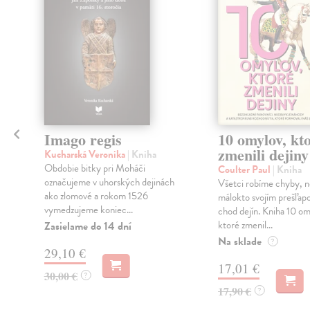
Imago regis
10 omylov, kt
zmenili dejiny
Kucharská Veronika
| Kniha
Obdobie bitky pri Moháči
Coulter Paul
| Kniha
označujeme v uhorských dejinách
Všetci robíme chyby, n
ako zlomové a rokom 1526
málokto svojím prešľa
vymedzujeme koniec...
chod dejín. Kniha 10 om
ktoré zmenil...
Zasielame do 14 dní
Na sklade
?
29,10 €
17,01 €
30,00 €
?
17,90 €
?