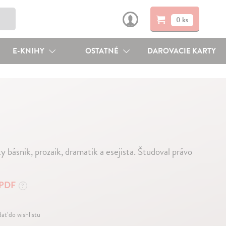
0 ks
E-KNIHY
OSTATNÉ
DAROVACIE KARTY
 básnik, prozaik, dramatik a esejista. Študoval právo
PDF
?
dať do wishlistu