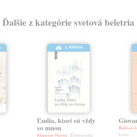
Ďalšie z kategórie svetová beletria
A
E-KNIHA
Ľudia, ktorí sú vždy
Giova
so mnou
Baldwin 
kniha
Abgarian Narine
| Elektronická