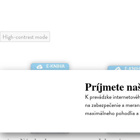
High-contrast mode
E-KNIHA
E-KNI
Príjmete na
K prevádzke internetové
na zabezpečenie a merani
maximálneho pohodlia a 