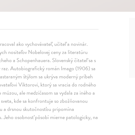
pracoval ako vychovávateľ, učiteľ a novinár.
ch nositeľov Nobelovej ceny za literatúru
scheho a Schopenhauera. Slovenský čitateľ sa s
vý raz. Autobiografický román Imago (1906) sa
 zastaraným štýlom sa ukrýva moderný príbeh
ateľovi Viktorovi, ktorý sa vracia do rodného
eho múzou, ale medzičasom sa vydala za iného a
 sveta, kde sa konfrontuje so zbožňovanou
ou a drsnou skutočnosťou pripomína
. Jeho osobnosť pôsobí mierne patologicky, na