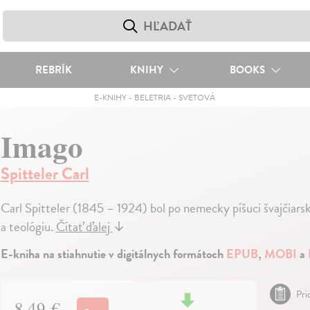
REBRÍK
KNIHY
BOOKS
E-KNIHY
-
BELETRIA
-
SVETOVÁ
Imago
Spitteler Carl
Carl Spitteler (1845 – 1924) bol po nemecky píšuci švajčiarsky
a teológiu.
Čítať ďalej
↓
E-kniha na stiahnutie v digitálnych formátoch
EPUB
,
MOBI
a
Pri
8,49 €