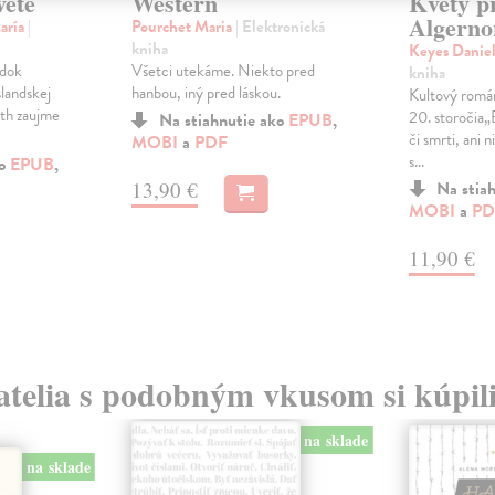
vete
Western
Kvety p
Algerno
María
|
Pourchet Maria
| Elektronická
kniha
Keyes Danie
edok
Všetci utekáme. Niekto pred
kniha
slandskej
hanbou, iný pred láskou.
Kultový román
eth zaujme
20. storočia„B
Na stiahnutie ako
EPUB
,
či smrti, ani n
MOBI
a
PDF
s...
ko
EPUB
,
13,90 €
Na stia
MOBI
a
PD
11,90 €
atelia s podobným vkusom si kúpili
na sklade
na sklade