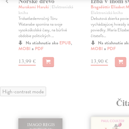
c
Nórske drevo
Izba v inom s
Murakami Haruki
| Elektronická
Bragadóttir Elísabet 
kniha
Elektronická kniha
Tridsaťsedemročný Tóru
Debutová zbierka povi
Watanabe spomína na svoje
vychádzajúcej hviezdy i
vysokoškolské časy, na búrlivé
poviedky. María Elízab
obdobie politických ...
čitateľo...
Na stiahnutie ako
EPUB
,
Na stiahnutie a
MOBI
a
PDF
MOBI
a
PDF
13,99 €
13,90 €
High-contrast mode
Čit