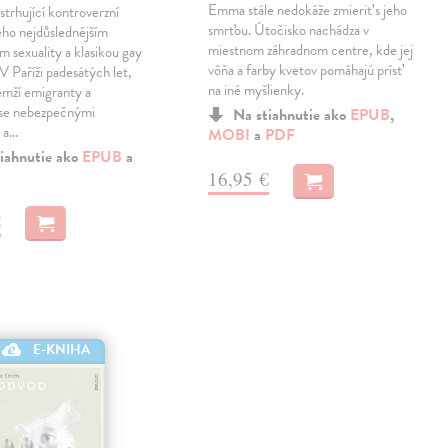
Emma stále nedokáže zmieriť s jeho
strhující kontroverzní
smrťou. Útočisko nachádza v
eho nejdůslednějším
miestnom záhradnom centre, kde jej
m sexuality a klasikou gay
vôňa a farby kvetov pomáhajú prísť
 V Paříži padesátých let,
na iné myšlienky.
emží emigranty a
 se nebezpečnými
Na stiahnutie ako
EPUB
,
 a…
MOBI
a
PDF
iahnutie ako
EPUB
a
16,95 €
€
E-KNIHA