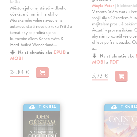
kniha
Mayle Peter
| Elektronic
Město a jeho nejisté zdi – dlouho
V tomto útlém svazku Pe
očekávaný román Harukiho
spojil síly s Gérardem Au
Murakamiho volně navazuje na
majitelem proslulé pekár
autorovu starší novelu z roku 1980 a
Auzet“ v provensálském C
tematicky se prolíná s jeho
aby nám prozradil vše o p
kultovním dílem Konec světa &
chleba po francouzsku. Od
Hard-boiled Wonderland.…
a…
Na stiahnutie ako
EPUB
a
Na stiahnutie ako
MOBI
MOBI
a
PDF
24,84 €
5,73 €
E-KNIHA
E-KNIH