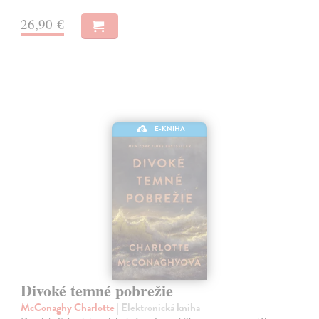
26,90 €
E-KNIHA
Divoké temné pobrežie
McConaghy Charlotte
| Elektronická kniha