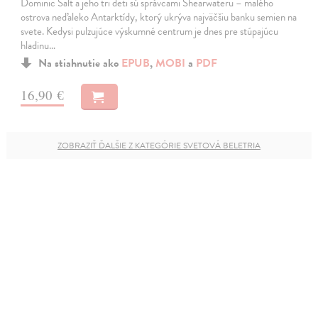
Dominic Salt a jeho tri deti sú správcami Shearwateru – malého
ostrova neďaleko Antarktídy, ktorý ukrýva najväčšiu banku semien na
svete. Kedysi pulzujúce výskumné centrum je dnes pre stúpajúcu
hladinu…
Na stiahnutie ako
EPUB
,
MOBI
a
PDF
16,90 €
ZOBRAZIŤ ĎALŠIE Z KATEGÓRIE SVETOVÁ BELETRIA