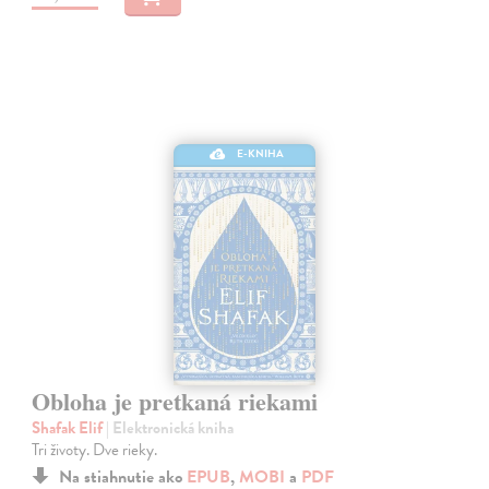
E-KNIHA
Obloha je pretkaná riekami
Shafak Elif
| Elektronická kniha
Tri životy. Dve rieky.
Na stiahnutie ako
EPUB
,
MOBI
a
PDF