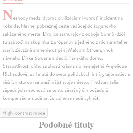
N
ezhody medzi dvoma civilizáciami vyhrotí incident na
Tókaide, hlavnej pobrežnej ceste vedúcej do šogunovho
zakázaného mesta. Dvojica samurajov z odboja Sonnó-džói
tu zaútočí na skupinku Európanov a jedného z nich smrteľne
zraní. Závažné zranenie utrpí aj Malcom Struan, vnuk
slávneho Dirka Struana a dedič Panského domu.
Starostlivosti oňho sa zhostí krásna no nemajetná Angelique
Richaudová, uvrhnutá do sveta politických intríg, tajomstiev a
vášní, v ktorom sa snaží nájsť svoje miesto. Predstavitelia
západných mocností za tento závažný čin požadujú
kompenzáciu a zdá sa, že vojne sa nedá vyhnúť.
High-contrast mode
Podobné tituly