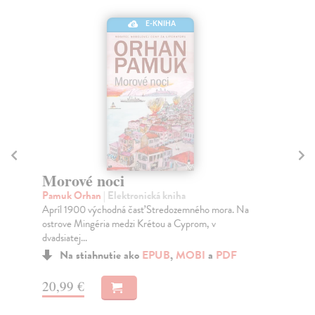
E-KNIHA
Morové noci
Li
Pamuk Orhan
| Elektronická kniha
To
Apríl 1900 východná časť Stredozemného mora. Na
V j
ostrove Mingéria medzi Krétou a Cyprom, v
zar
dvadsiatej...
Mor
Na stiahnutie ako
EPUB
,
MOBI
a
PDF
20,99 €
21