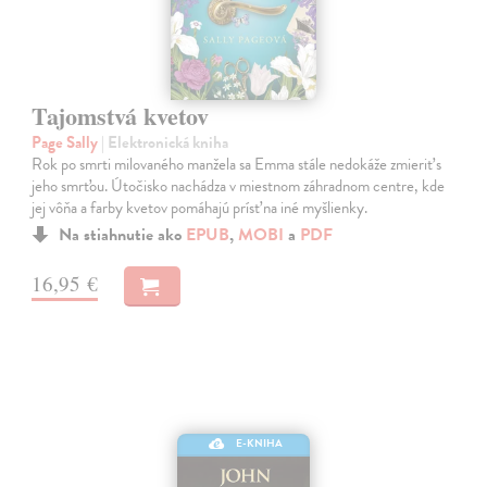
Tajomstvá kvetov
Page Sally
| Elektronická kniha
Rok po smrti milovaného manžela sa Emma stále nedokáže zmieriť s
jeho smrťou. Útočisko nachádza v miestnom záhradnom centre, kde
jej vôňa a farby kvetov pomáhajú prísť na iné myšlienky.
Na stiahnutie ako
EPUB
,
MOBI
a
PDF
16,95 €
E-KNIHA