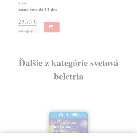
div...
Do
Zasielame do 14 dní
6,
23,75 €
6,
25,00 €
?
Ďalšie z kategórie svetová
beletria
E-KNIHA