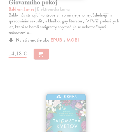
Giovanniho pokoj
Baldwin James
| Elektronická kniha
Baldwinův strhující kontroverzní román je jeho nejdůslednějším
zpracováním sexuality a klasikou gay literatury. V Paříži padesátých
let, která se hemží emigranty a vyznačuje se nebezpečnými
známostmi a…
Na stiahnutie ako
EPUB
a
MOBI
14,18 €
E-KNIHA