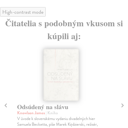
High-contrast mode
Čitatelia s podobným vkusom si
kúpili aj:
Odsúdený na slávu
A
Knowlson James
| Kniha
Al
V úvode k slovenskému vydaniu divadelných hier
Zam
Samuela Becketta, píše Marek Kędzierski, režisér,
pre