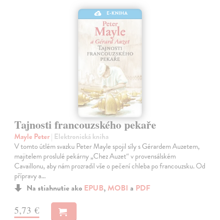
E-KNIHA
Tajnosti francouzského pekaře
Mayle Peter
| Elektronická kniha
V tomto útlém svazku Peter Mayle spojil síly s Gérardem Auzetem,
majitelem proslulé pekárny „Chez Auzet“ v provensálském
Cavaillonu, aby nám prozradil vše o pečení chleba po francouzsku. Od
přípravy a…
Na stiahnutie ako
EPUB
,
MOBI
a
PDF
5,73 €