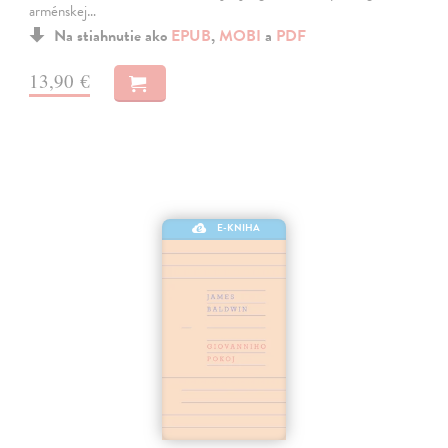
arménskej…
Na stiahnutie ako
EPUB
,
MOBI
a
PDF
13,90 €
E-KNIHA