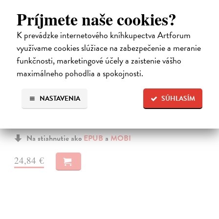
Príjmete naše cookies?
K prevádzke internetového kníhkupectva Artforum
využívame cookies slúžiace na zabezpečenie a meranie
funkčnosti, marketingové účely a zaistenie vášho
maximálneho pohodlia a spokojnosti.
Město a jeho nejisté zdi
Murakami Haruki
| Elektronická kniha
Město a jeho nejisté zdi – dlouho očekávaný román Harukiho
NASTAVENIA
SÚHLASÍM
Murakamiho volně navazuje na autorovu starší novelu z roku 1980 a
tematicky se prolíná s jeho kultovním dílem Konec světa & Hard-
boiled Wonderland.…
Na stiahnutie ako
EPUB
a
MOBI
24,84 €