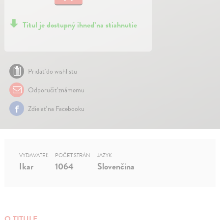
Titul je dostupný ihneď na stiahnutie
Pridať do wishlistu
Odporučiť známemu
Zdielať na Facebooku
VYDAVATEĽ
POČET STRÁN
JAZYK
Ikar
1064
Slovenčina
O TITULE