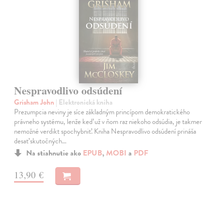
Nespravodlivo odsúdení
Grisham John
| Elektronická kniha
Prezumpcia neviny je síce základným princípom demokratického
právneho systému, lenže keď už v ňom raz niekoho odsúdia, je takmer
nemožné verdikt spochybniť. Kniha Nespravodlivo odsúdení prináša
desať skutočných…
Na stiahnutie ako
EPUB
,
MOBI
a
PDF
13,90 €