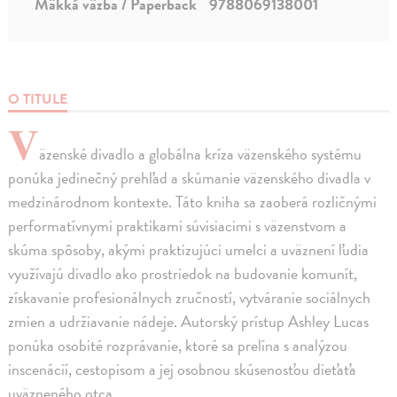
Mäkká väzba / Paperback
9788069138001
O TITULE
V
äzenské divadlo a globálna kríza väzenského systému
ponúka jedinečný prehľad a skúmanie väzenského divadla v
medzinárodnom kontexte. Táto kniha sa zaoberá rozličnými
performatívnymi praktikami súvisiacimi s väzenstvom a
skúma spôsoby, akými praktizujúci umelci a uväznení ľudia
využívajú divadlo ako prostriedok na budovanie komunít,
získavanie profesionálnych zručností, vytváranie sociálnych
zmien a udržiavanie nádeje. Autorský prístup Ashley Lucas
ponúka osobité rozprávanie, ktoré sa prelína s analýzou
inscenácií, cestopisom a jej osobnou skúsenosťou dieťaťa
uväzneného otca.