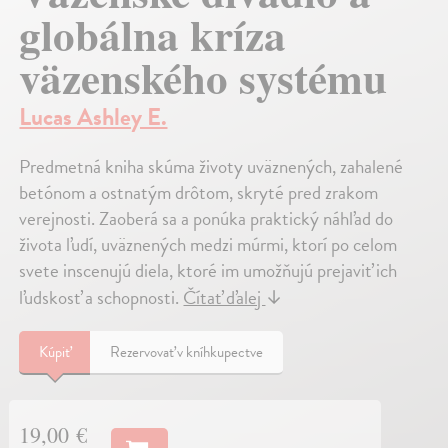
globálna kríza
väzenského systému
Lucas Ashley E.
Predmetná kniha skúma životy uväznených, zahalené
betónom a ostnatým drôtom, skryté pred zrakom
verejnosti. Zaoberá sa a ponúka praktický náhľad do
života ľudí, uväznených medzi múrmi, ktorí po celom
svete inscenujú diela, ktoré im umožňujú prejaviť ich
ľudskosť a schopnosti.
Čítať ďalej
↓
Kúpiť
Rezervovať v kníhkupectve
19,00 €