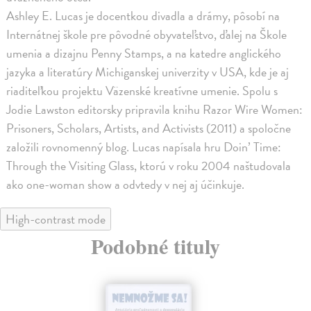
Ashley E. Lucas je docentkou divadla a drámy, pôsobí na
Internátnej škole pre pôvodné obyvateľstvo, ďalej na Škole
umenia a dizajnu Penny Stamps, a na katedre anglického
jazyka a literatúry Michiganskej univerzity v USA, kde je aj
riaditeľkou projektu Väzenské kreatívne umenie. Spolu s
Jodie Lawston editorsky pripravila knihu Razor Wire Women:
Prisoners, Scholars, Artists, and Activists (2011) a spoločne
založili rovnomenný blog. Lucas napísala hru Doin’ Time:
Through the Visiting Glass, ktorú v roku 2004 naštudovala
ako one-woman show a odvtedy v nej aj účinkuje.
High-contrast mode
Podobné tituly
na sklade