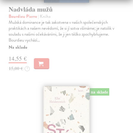
Nadvláda mužů
Bourdieu Pierre
| Kniha
Mužská dominance je tak zakotvena v našich společenských
praktikách a našem nevědomí, že si jí sotva všímáme; je natolik v
souladu s našimi očekáváními, že ji jen těžko zpochybňujeme.
Bourdieu vychází…
Na sklade
14,55 €
15,00 €
?
na sklade