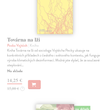
Továrna na lži
Pecka Vojtěch
| Kniha
Kniha Továrna na lži od sociologa Vojtěcha Pecky ukazuje na
konkrétních příkladech z českého i světového kontextu, jak funguje
výroba klimatických dezinformací. Možná jste slyšel, že za současné
oteplování…
Na sklade
14,25 €
15,00 €
?
na sklade