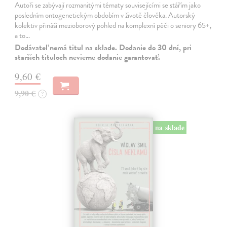
Autoři se zabývají rozmanitými tématy souvisejícími se stářím jako
posledním ontogenetickým obdobím v životě člověka. Autorský
kolektiv přináší mezioborový pohled na komplexní péči o seniory 65+,
a to…
Dodávateľ nemá titul na sklade. Dodanie do 30 dní, pri
starších tituloch nevieme dodanie garantovať.
9,60 €
9,90 €
?
na sklade