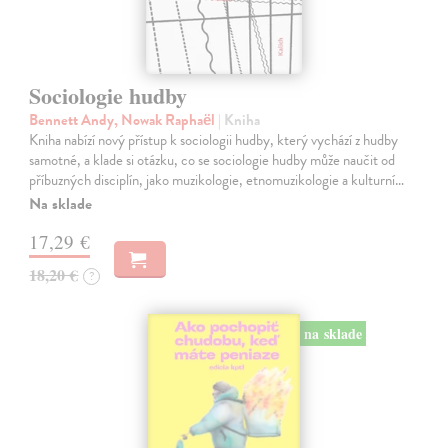
Sociologie hudby
Bennett Andy, Nowak Raphaël
| Kniha
Kniha nabízí nový přístup k sociologii hudby, který vychází z hudby
samotné, a klade si otázku, co se sociologie hudby může naučit od
příbuzných disciplín, jako muzikologie, etnomuzikologie a kulturní…
Na sklade
17,29 €
18,20 €
?
na sklade