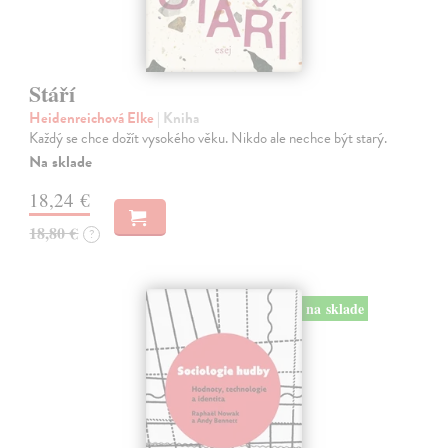
Stáří
Heidenreichová Elke
| Kniha
Každý se chce dožít vysokého věku. Nikdo ale nechce být starý.
Na sklade
18,24 €
18,80 €
?
na sklade