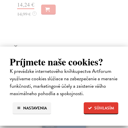
12
28,90 €
?
12
Ďalšie z kategórie sociológia
Príjmete naše cookies?
na sklade
K prevádzke internetového kníhkupectva Artforum
využívame cookies slúžiace na zabezpečenie a meranie
funkčnosti, marketingové účely a zaistenie vášho
maximálneho pohodlia a spokojnosti.
NASTAVENIA
SÚHLASÍM