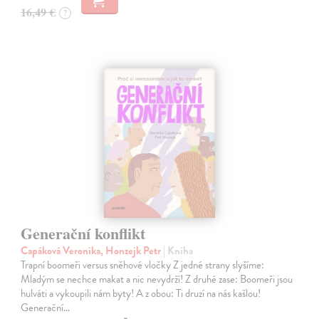
16,49 €
?
Generační konflikt
Capáková Veronika, Honzejk Petr
| Kniha
Trapní boomeři versus sněhové vločky Z jedné strany slyšíme:
Mladým se nechce makat a nic nevydrží! Z druhé zase: Boomeři jsou
hulváti a vykoupili nám byty! A z obou: Ti druzí na nás kašlou!
Generační…