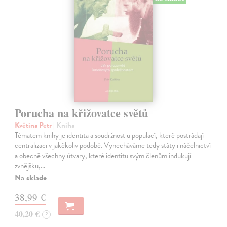
Porucha na křižovatce světů
Květina Petr
| Kniha
Tématem knihy je identita a soudržnost u populací, které postrádají
centralizaci v jakékoliv podobě. Vynecháváme tedy státy i náčelnictví
a obecně všechny útvary, které identitu svým členům indukují
zvnějšku,…
Na sklade
38,99 €
40,20 €
?