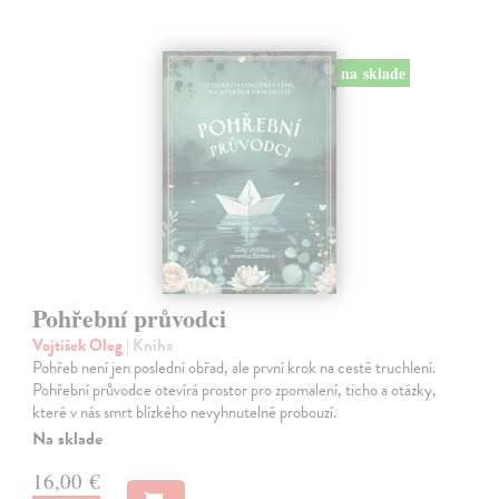
na sklade
Pohřební průvodci
Vojtíšek Oleg
| Kniha
Pohřeb není jen poslední obřad, ale první krok na cestě truchlení.
Pohřební průvodce otevírá prostor pro zpomalení, ticho a otázky,
které v nás smrt blízkého nevyhnutelně probouzí.
Na sklade
16,00 €