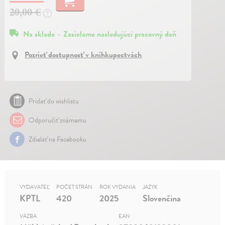
20,00 €
?
Na sklade – Zasielame nasledujúci pracovný deň
Pozrieť dostupnosť v kníhkupectvách
Pridať do wishlistu
Odporučiť známemu
Zdielať na Facebooku
VYDAVATEĽ
POČET STRÁN
ROK VYDANIA
JAZYK
KPTL
420
2025
Slovenčina
VÄZBA
EAN