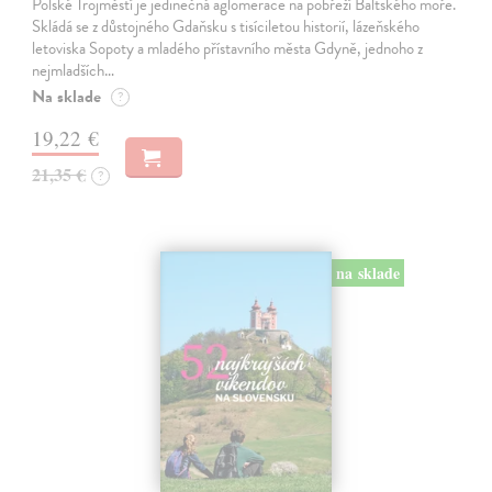
Polské Trojměstí je jedinečná aglomerace na pobřeží Baltského moře.
Skládá se z důstojného Gdaňsku s tisíciletou historií, lázeňského
letoviska Sopoty a mladého přístavního města Gdyně, jednoho z
nejmladších…
Na sklade
?
19,22 €
21,35 €
?
na sklade