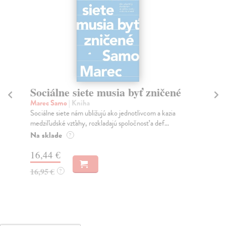
Sociálne siete musia byť zničené
S
K
Marec Samo
| Kniha
Sociálne siete nám ubližujú ako jednotlivcom a kazia
Mik
medziľudské vzťahy, rozkladajú spoločnosť a def...
Mon
o k
Na sklade
?
Na
16,44 €
23
16,95 €
?
24