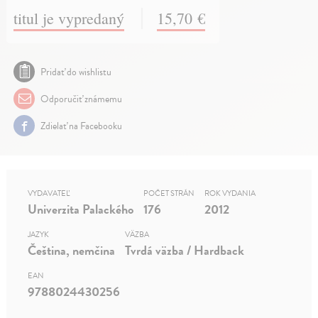
titul je vypredaný
15,70 €
Pridať do wishlistu
Odporučiť známemu
Zdielať na Facebooku
VYDAVATEĽ
POČET STRÁN
ROK VYDANIA
Univerzita Palackého
176
2012
JAZYK
VÄZBA
Čeština, nemčina
Tvrdá väzba / Hardback
EAN
9788024430256