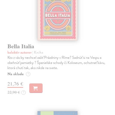
Bella Italia
kolektív autorov
| Kniha
Kto z vás by nechcel zažiť Prázdniny v Ríme? Sadnúť si na Vespu a
obehnúť pamiatky ? Španielske schody či Koloseum, ochutnať kávu,
ktorá chutí tak, ako nikde na svete.
Na sklade
?
21,76 €
22,90 €
?