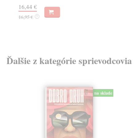
Na
16,44 €
23
16,95 €
?
24
Ďalšie z kategórie sprievodcovia
na sklade