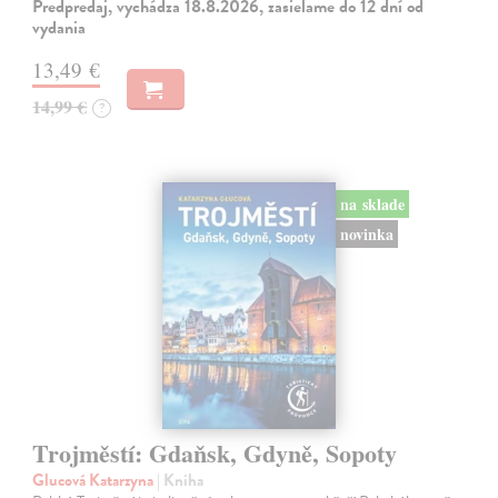
Predpredaj, vychádza 18.8.2026, zasielame do 12 dní od
vydania
13,49 €
14,99 €
?
na sklade
novinka
Trojměstí: Gdaňsk, Gdyně, Sopoty
Glucová Katarzyna
| Kniha