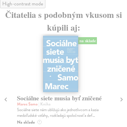
High-contrast mode
Čitatelia s podobným vkusom si
kúpili aj:
na sklade
Sociálne siete musia byť zničené
S
K
Marec Samo
| Kniha
Sociálne siete nám ubližujú ako jednotlivcom a kazia
Mik
medziľudské vzťahy, rozkladajú spoločnosť a def...
Mon
o k
Na sklade
?