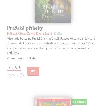
Pražské příběhy
Hášová Klára, Černý David (ed.)
| Kniha
Víte, kde byste na Pražském hradě našli Jezdecké schodiště, které
umožňovalo koním vstup do velkého sálu na rytířské turnaje? Víte,
kde žije, naparuje se a roztahuje svá nádherná pera nejkrásnější
pražský…
Zasielame do 10 dní
16,19 €
16,69 €
?
na sklade