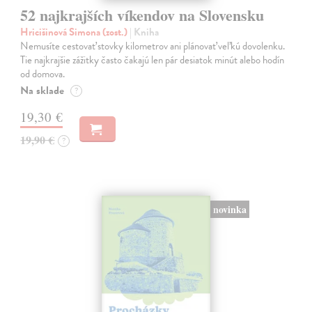
52 najkrajších víkendov na Slovensku
Hricišinová Simona (zost.)
| Kniha
Nemusíte cestovať stovky kilometrov ani plánovať veľkú dovolenku.
Tie najkrajšie zážitky často čakajú len pár desiatok minút alebo hodín
od domova.
Na sklade
?
19,30 €
19,90 €
?
novinka