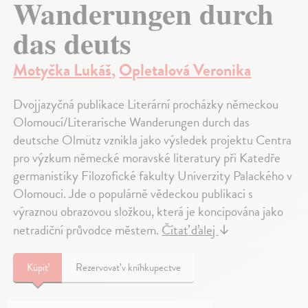
Wanderungen durch
das deuts
Motyčka Lukáš
,
Opletalová Veronika
Dvojjazyčná publikace Literární procházky německou
Olomoucí/Literarische Wanderungen durch das
deutsche Olmütz vznikla jako výsledek projektu Centra
pro výzkum německé moravské literatury při Katedře
germanistiky Filozofické fakulty Univerzity Palackého v
Olomouci. Jde o populárně vědeckou publikaci s
výraznou obrazovou složkou, která je koncipována jako
netradiční průvodce městem.
Čítať ďalej
↓
Kúpiť
Rezervovať v kníhkupectve