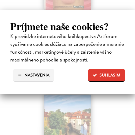
Dobrodruh 2026/2027
Príjmete naše cookies?
kolektív autorov
| Kniha
Chcete spoznať unikátne, málo známe miesta na Slovensku a objaviť
K prevádzke internetového kníhkupectva Artforum
doteraz neobjavené kúty našej krajiny? Štvrté vydanie obľúbeného
knižného sprievodcu DobroDruh vás opäť pozýva na potulky po
využívame cookies slúžiace na zabezpečenie a meranie
slovenskej…
funkčnosti, marketingové účely a zaistenie vášho
Na sklade
?
maximálneho pohodlia a spokojnosti.
23,74 €
NASTAVENIA
SÚHLASÍM
24,99 €
?