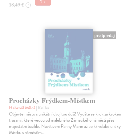
18,49 €
?
predpredaj
Procházky Frýdkem-Místkem
Habrnál Miloš
| Kniha
Objevte město s unikátní dvojitou duší! Vydáte se krok za krokem
trasami, které vedou od malebného Zámeckého náměstí přes
majestátní baziliku Navštívení Panny Marie až po křivolaké uličky
Místku s náměstím…