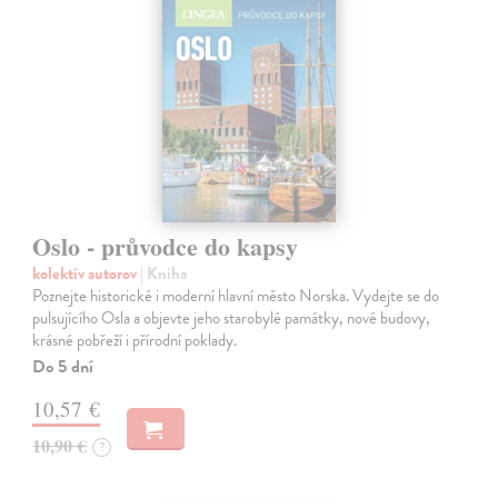
Oslo - průvodce do kapsy
kolektív autorov
| Kniha
Poznejte historické i moderní hlavní město Norska. Vydejte se do
pulsujícího Osla a objevte jeho starobylé památky, nové budovy,
krásné pobřeží i přírodní poklady.
Do 5 dní
10,57 €
10,90 €
?