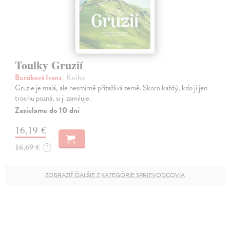
Toulky Gruzií
Bursíková Ivana
| Kniha
Gruzie je malá, ale nesmírně přitažlivá země. Skoro každý, kdo ji jen
trochu pozná, si ji zamiluje.
Zasielame do 10 dní
16,19 €
16,69 €
?
ZOBRAZIŤ ĎALŠIE Z KATEGÓRIE SPRIEVODCOVIA