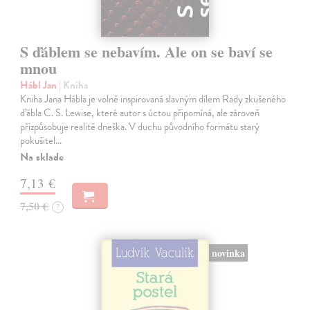
S ďáblem se nebavím. Ale on se baví se
mnou
Hábl Jan
| Kniha
Kniha Jana Hábla je volně inspirovaná slavným dílem Rady zkušeného
ďábla C. S. Lewise, které autor s úctou připomíná, ale zároveň
přizpůsobuje realitě dneška. V duchu původního formátu starý
pokušitel…
Na sklade
7,13 €
7,50 €
?
novinka