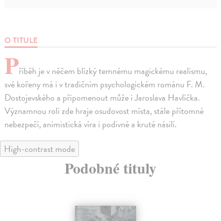
O TITULE
P
říběh je v něčem blízký temnému magickému realismu,
své kořeny má i v tradičním psychologickém románu F. M.
Dostojevského a připomenout může i Jaroslava Havlíčka.
Významnou roli zde hraje osudovost místa, stále přítomné
nebezpečí, animistická víra i podivné a kruté násilí.
High-contrast mode
Podobné tituly