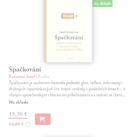
na sklade
Špačkování
Kroutvor Josef
| Kniha
Špačkování je souborem bezmála padesáti glos, reflexí, mikroesejí i
drobných vzpomínkových črt, které vznikaly v posledních letech – k
různým společenským i literárním příležitostem a z radosti ze čtení…
Na sklade
13,30 €
14,00 €
?