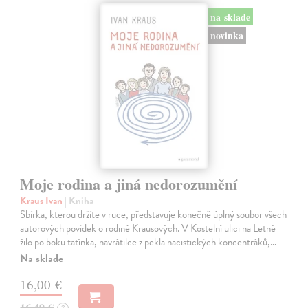
na sklade
novinka
Moje rodina a jiná nedorozumění
Kraus Ivan
| Kniha
Sbírka, kterou držíte v ruce, představuje konečně úplný soubor všech
autorových povídek o rodině Krausových. V Kostelní ulici na Letné
žilo po boku tatínka, navrátilce z pekla nacistických koncentráků,…
Na sklade
16,00 €
16,49 €
?