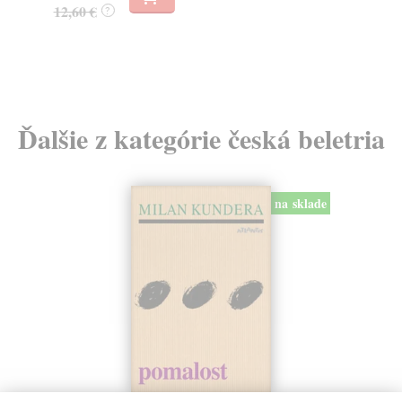
12,60 €
?
21
Ďalšie z kategórie česká beletria
na sklade