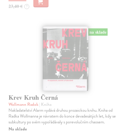
23,40 €
?
na sklade
Krev Kruh Černá
Wollmann Radek
| Kniha
Nakladatelství Alarm vydává druhou prozaickou knihu. Kniha od
Radka Wollmanna je návratem do konce devadesátých let, kdy se
subkultury po svém vypořádávaly s porevolučním chaosem.
Na sklade