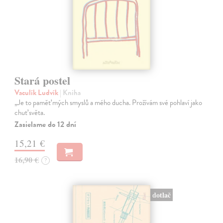
Stará postel
Vaculík Ludvík
| Kniha
„Je to paměť mých smyslů a mého ducha. Prožívám své pohlaví jako
chuť světa.
Zasielame do 12 dní
15,21 €
16,90 €
?
dotlač