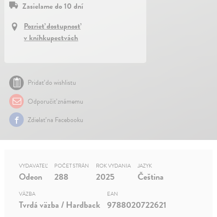
Zasielame do 10 dní
Pozrieť dostupnosť
v kníhkupectvách
Pridať do wishlistu
Odporučiť známemu
Zdielať na Facebooku
VYDAVATEĽ
POČET STRÁN
ROK VYDANIA
JAZYK
Odeon
288
2025
Čeština
VÄZBA
EAN
Tvrdá väzba / Hardback
9788020722621