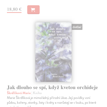
18,80 €
dotlač
Jak dlouho se spí, když kvetou orchideje
Škrdlíková Marie
| Kniha
Marie Škrdlíková je mimořádný přírodní úkaz. Její povídky voní
půdou, kořeny, stonky, listy i květy a rozrůstají se v louku, po které