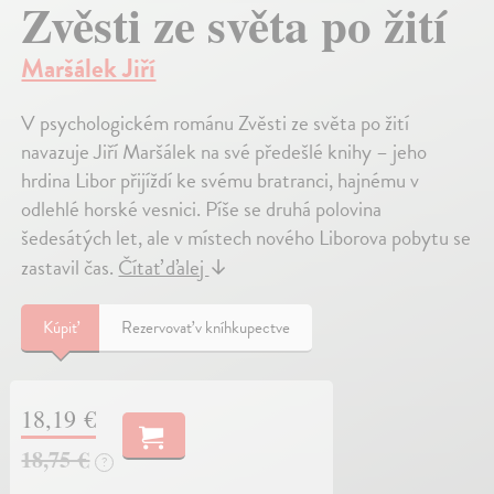
Zvěsti ze světa po žití
Maršálek Jiří
V psychologickém románu Zvěsti ze světa po žití
navazuje Jiří Maršálek na své předešlé knihy – jeho
hrdina Libor přijíždí ke svému bratranci, hajnému v
odlehlé horské vesnici. Píše se druhá polovina
šedesátých let, ale v místech nového Liborova pobytu se
zastavil čas.
Čítať ďalej
↓
Kúpiť
Rezervovať v kníhkupectve
18,19 €
18,75 €
?