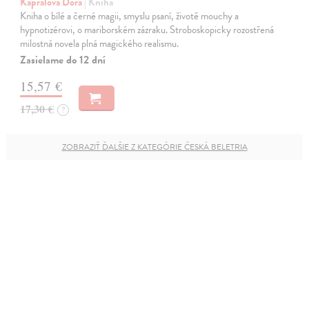
Kaprálová Dora
| Kniha
Kniha o bílé a černé magii, smyslu psaní, životě mouchy a
hypnotizérovi, o mariborském zázraku. Stroboskopicky rozostřená
milostná novela plná magického realismu.
Zasielame do 12 dní
15,57 €
17,30 €
?
ZOBRAZIŤ ĎALŠIE Z KATEGÓRIE ČESKÁ BELETRIA