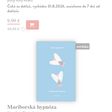
putují stíny mraků.
Čaká sa dotlač, vychádza 31.8.2026, zasielame do 7 dní od
dotlače
9,99 €
10,30 €
?
novinka
Mariborská hypnóza