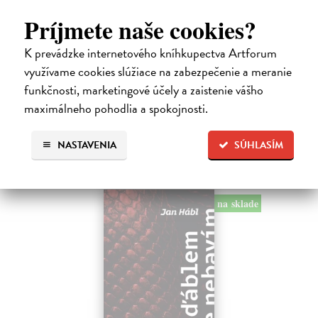
Pomalost
Príjmete naše cookies?
Kundera Milan
| Kniha
Pomalost, chronologicky první ze čtyř románů Milana Kundery
K prevádzke internetového kníhkupectva Artforum
napsaných francouzsky, vychází v českém překladu Anny
Kareninové. Vydávání Kunderových románů v českém jazyce se
využívame cookies slúžiace na zabezpečenie a meranie
uzavírá.
funkčnosti, marketingové účely a zaistenie vášho
Na sklade
maximálneho pohodlia a spokojnosti.
14,73 €
NASTAVENIA
SÚHLASÍM
15,50 €
?
na sklade