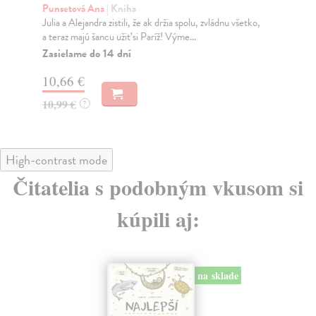
V d
Punsetová Ana
| Kniha
vra
Julia a Alejandra zistili, že ak držia spolu, zvládnu všetko,
a teraz majú šancu užiť si Paríž! Výme...
Za
Zasielame do 14 dní
14
10,66 €
14
10,99 €
?
High-contrast mode
Čitatelia s podobným vkusom si
kúpili aj:
na sklade