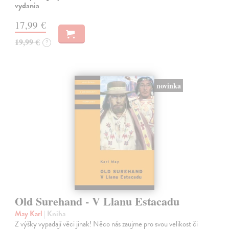
vydania
17,99 €
19,99 €
?
novinka
Old Surehand - V Llanu Estacadu
May Karl
| Kniha
Z výšky vypadají věci jinak! Něco nás zaujme pro svou velikost či