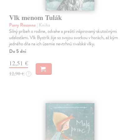
Vlk menom Tulák
Parry Rosanne
| Kniha
Silný príbeh o rodine, odvahe a prežití inšpirovaný skutočnými
udalosťami. Vlk Bystrík žije so svojou svorkou v horách, až kým
jedného dňa na ich územie nevtrhnú rivalské vlky.
Do 5 dní
12,51 €
12,90 €
?