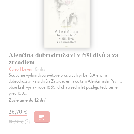
Alenčina dobrodružství v říši divů a za
zrcadlem
Carroll Lewis
| Kniha
Souborné vydání dvou světově proslulých příběhů Alenčina
dobrodružství v říši divů a Za zrcadlem a co tam Alenka našla. První z
obou knih vyšla v roce 1865, druhá o sedm let později, tedy téměř
před 150…
Zasielame do 12 dní
26,70 €
28,10 €
?