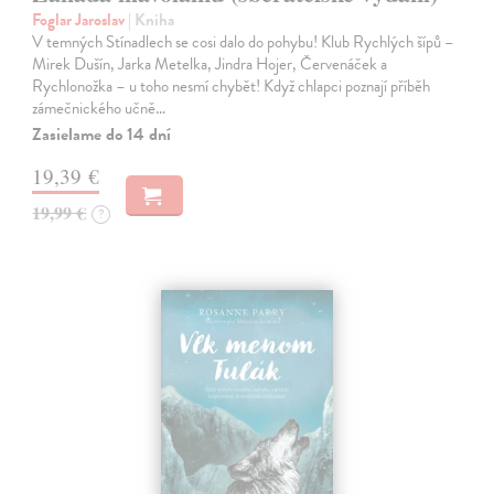
Foglar Jaroslav
| Kniha
V temných Stínadlech se cosi dalo do pohybu! Klub Rychlých šípů –
Mirek Dušín, Jarka Metelka, Jindra Hojer, Červenáček a
Rychlonožka – u toho nesmí chybět! Když chlapci poznají příběh
zámečnického učně…
Zasielame do 14 dní
19,39 €
19,99 €
?