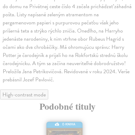
do domu na Privátnej ceste číslo 4 začala prichádzať záhadná
pošta. Listy napísané zeleným atramentom na
pergamenovom papieri s purpurovou pečaťou však jeho
príšerná teta a strýko rýchlo zničia. Onedlho, na Harryho
jedenáste narodeniny, k nim vtrhne obor Rubeus Hagrid s
očami ako dva chrobáčiky. Má ohromujúcu správu: Harry
Potter je čarodejník a prijali ho na Rokfortskú strednú školu
čarodejnícku. A tým sa začína neuveriteľné dobrodružstvo!
Preložila Jana Petrikovičová. Revidované v roku 2024. Verše
prebásnil Jozef Pavlovič.
High-contrast mode
Podobné tituly
E-KNIHA