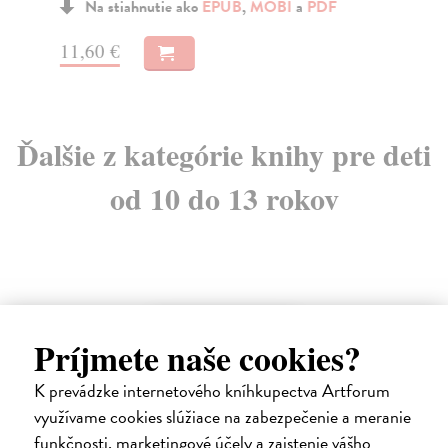
Na stiahnutie ako
EPUB
,
MOBI
a
PDF
11,60 €
12
Ďalšie z kategórie knihy pre deti
od 10 do 13 rokov
E-KNIHA
Príjmete naše cookies?
K prevádzke internetového kníhkupectva Artforum
využívame cookies slúžiace na zabezpečenie a meranie
funkčnosti, marketingové účely a zaistenie vášho