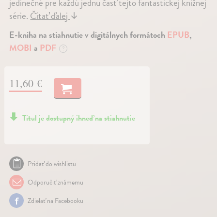
jedinečné pre každú jednu časť tejto fantastickej knižnej
série.
Čítať ďalej
↓
E-kniha na stiahnutie v digitálnych formátoch
EPUB
,
MOBI
a
PDF
?
11,60 €
Titul je dostupný ihneď na stiahnutie
Pridať do wishlistu
Odporučiť známemu
Zdielať na Facebooku