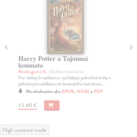
Harry Potter a Tajomná
Ha
komnata
A
Rowlingová J.K.
| Elektronická kniha
Ro
Pre všetkých nadšencov vychádzajú jednotlivé knihy s
Jed
jedinečnými obálkami od slovenského ilustrátora...
Ter
Na stiahnutie ako
EPUB
,
MOBI
a
PDF
11,60 €
12
High-contrast mode