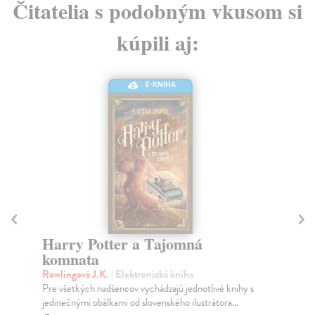
Čitatelia s podobným vkusom si
kúpili aj:
E-KNIHA
Harry Potter a Tajomná
Ha
komnata
A
Rowlingová J.K.
| Elektronická kniha
Ro
Pre všetkých nadšencov vychádzajú jednotlivé knihy s
Jed
jedinečnými obálkami od slovenského ilustrátora...
Ter