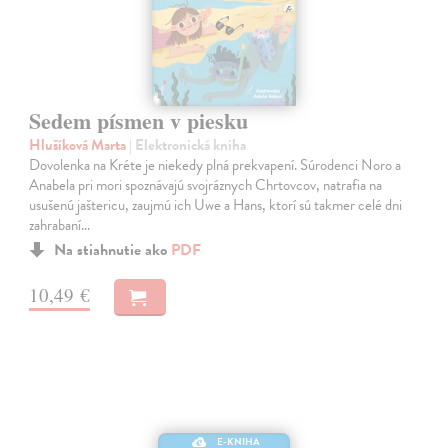
Sedem písmen v piesku
Hlušíková Marta
| Elektronická kniha
Dovolenka na Kréte je niekedy plná prekvapení. Súrodenci Noro a
Anabela pri mori spoznávajú svojráznych Chrtovcov, natrafia na
usušenú jaštericu, zaujmú ich Uwe a Hans, ktorí sú takmer celé dni
zahrabaní…
Na stiahnutie ako
PDF
10,49 €
E-KNIHA