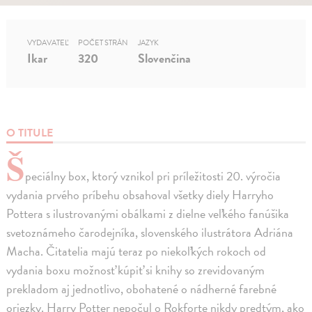
VYDAVATEĽ
POČET STRÁN
JAZYK
Ikar
320
Slovenčina
O TITULE
Š
peciálny box, ktorý vznikol pri príležitosti 20. výročia
vydania prvého príbehu obsahoval všetky diely Harryho
Pottera s ilustrovanými obálkami z dielne veľkého fanúšika
svetoznámeho čarodejníka, slovenského ilustrátora Adriána
Macha. Čitatelia majú teraz po niekoľkých rokoch od
vydania boxu možnosť kúpiť si knihy so zrevidovaným
prekladom aj jednotlivo, obohatené o nádherné farebné
oriezky. Harry Potter nepočul o Rokforte nikdy predtým, ako