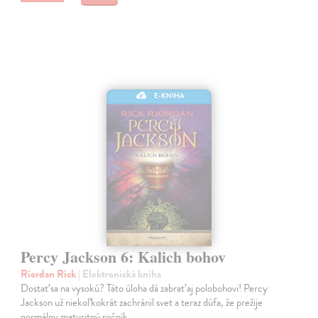
E-KNIHA
Percy Jackson 6: Kalich bohov
Riordan Rick
| Elektronická kniha
Dostať sa na vysokú? Táto úloha dá zabrať aj polobohovi! Percy
Jackson už niekoľkokrát zachránil svet a teraz dúfa, že prežije
normálny maturitný ročník.