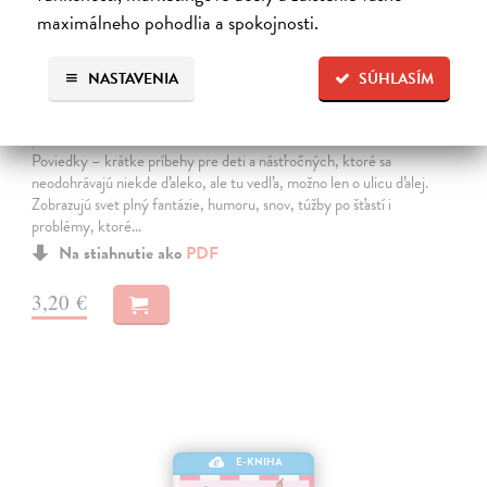
maximálneho pohodlia a spokojnosti.
NASTAVENIA
SÚHLASÍM
HU!
| Elektronická kniha
Poviedky – krátke príbehy pre deti a násťročných, ktoré sa
neodohrávajú niekde ďaleko, ale tu vedľa, možno len o ulicu ďalej.
Zobrazujú svet plný fantázie, humoru, snov, túžby po šťastí i
problémy, ktoré…
Na stiahnutie ako
PDF
3,20 €
E-KNIHA