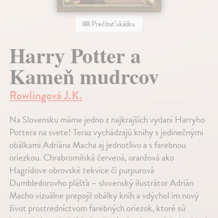
Prečítať ukážku
Harry Potter a
Kameň mudrcov
Rowlingová J.K.
Na Slovensku máme jedno z najkrajších vydaní Harryho
Pottera na svete! Teraz vychádzajú knihy s jedinečnými
obálkami Adriána Macha aj jednotlivo a s farebnou
oriezkou. Chrabromilská červená, oranžová ako
Hagridove obrovské tekvice či purpurová
Dumbledorovho plášťa – slovenský ilustrátor Adrián
Macho vizuálne prepojil obálky kníh a vdýchol im nový
život prostredníctvom farebných oriezok, ktoré sú