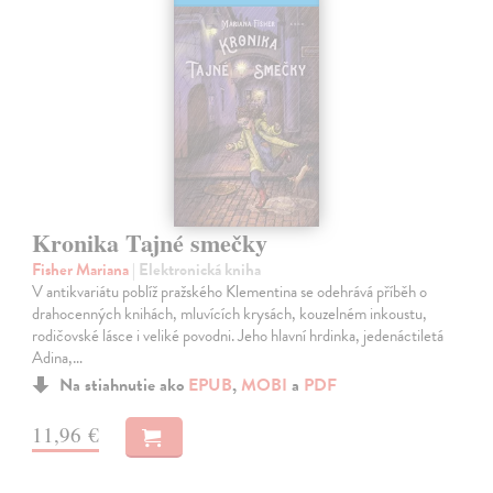
Kronika Tajné smečky
Fisher Mariana
| Elektronická kniha
V antikvariátu poblíž pražského Klementina se odehrává příběh o
drahocenných knihách, mluvících krysách, kouzelném inkoustu,
rodičovské lásce i veliké povodni. Jeho hlavní hrdinka, jedenáctiletá
Adina,…
Na stiahnutie ako
EPUB
,
MOBI
a
PDF
11,96 €