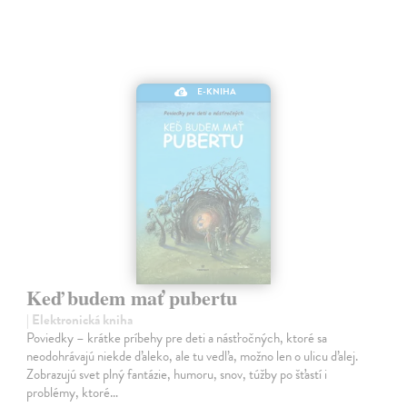
E-KNIHA
Keď budem mať pubertu
| Elektronická kniha
Poviedky – krátke príbehy pre deti a násťročných, ktoré sa
neodohrávajú niekde ďaleko, ale tu vedľa, možno len o ulicu ďalej.
Zobrazujú svet plný fantázie, humoru, snov, túžby po šťastí i
problémy, ktoré…