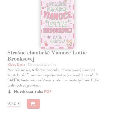
Strašne chaotické Vianoce Lottie
Brooksovej
Kirby Katie
| Elektronická kniha
Moriačia maska, trblietavé hovienko, zmasakrovaný vianočný
škriatok... ALE nakoniec dopadne všetko (celkom) dobre MILÝ
SANTA, tento rok si na Vianoce želám: - dvesto tyčiniek KitKat
(balených po jednom,…
Na stiahnutie ako
PDF
9,80 €