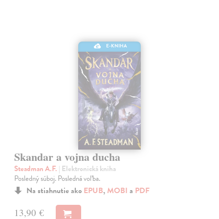
E-KNIHA
Skandar a vojna ducha
Steadman A.F.
| Elektronická kniha
Posledný súboj. Posledná voľba.
Na stiahnutie ako
EPUB
,
MOBI
a
PDF
13,90 €