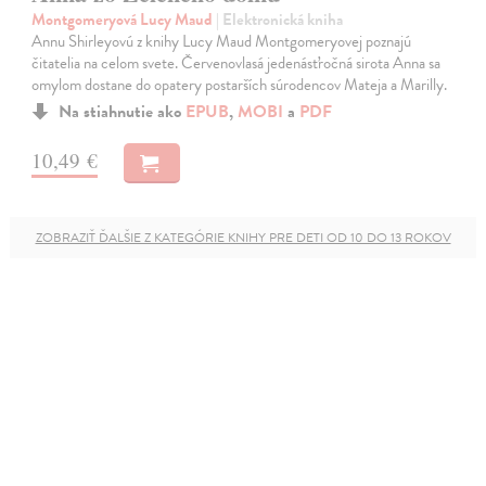
Montgomeryová Lucy Maud
| Elektronická kniha
Annu Shirleyovú z knihy Lucy Maud Montgomeryovej poznajú
čitatelia na celom svete. Červenovlasá jedenásťročná sirota Anna sa
omylom dostane do opatery postarších súrodencov Mateja a Marilly.
Na stiahnutie ako
EPUB
,
MOBI
a
PDF
10,49 €
ZOBRAZIŤ ĎALŠIE Z KATEGÓRIE KNIHY PRE DETI OD 10 DO 13 ROKOV