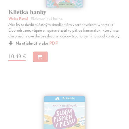
Klietka hanby
Weiss Pavol
| Elektronická kniha
Ako by sa darilo súčasným tínedžerkám v stredovekom Uhorsku?
Dobrodružné, vtipné a napínavé zážitky pätice kamarátok, ktorým sa
dva prázdninové dni bez dozoru rodičov trochu vymknú spod kontroly.
Na stiahnutie ako
PDF
10,49 €
E-KNIHA