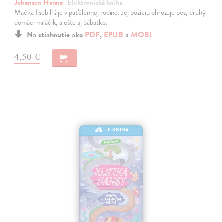
Johansen Hanna
| Elektronická kniha
Mačka Ilsebill žije v päťčlennej rodine. Jej pozíciu ohrozuje pes, druhý
domáci miláčik, a ešte aj bábätko.
Na stiahnutie ako
PDF
,
EPUB
a
MOBI
4,50 €
E-KNIHA