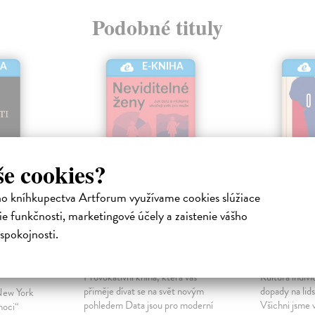
Podobné tituly
HA
E-KNIHA
še cookies?
ho kníhkupectva Artforum využívame cookies slúžiace
e funkčnosti, marketingové účely a zaistenie vášho
Neviditelné ženy
Osamělí
spokojnosti.
Criado-Perez Caroline
|
Pospěch Pav
Elektronická kniha
kniha
tronická
Provokativní kniha, která vás
Kultura individ
přiměje dívat se na svět novým
dopady na lids
New York
pohledem Data jsou pro moderní
Všichni jsme 
moci“