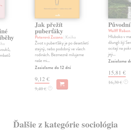
Jak přežít
Původní
iné
puberťáky
Wolff Robe
říběhy
Hluboko v mal
Peterová Zuzana
| Kniha
džungli žijí Se
Život s puberťáky je po desetiletí
iha
ocitají na pok
stejný, nebo podobný ve všech
avouků,
jeji...
rodinách. Bezmezně milujeme
vombatů
naše mi...
Zasielame d
Zasielame do 12 dní
15,81 €
9,12 €
16,30 €
?
9,40 €
?
Ďalšie z kategórie sociológia