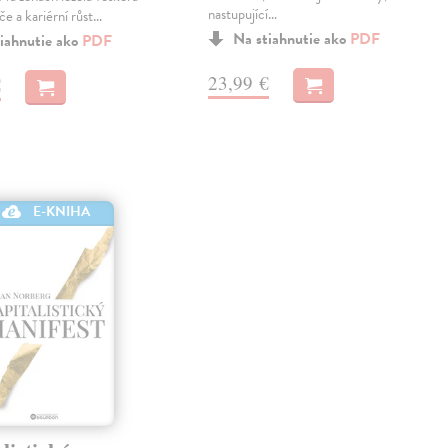
nastupující…
če a kariérní růst…
Na stiahnutie ako
PDF
iahnutie ako
PDF
23,99 €
€
E-KNIHA