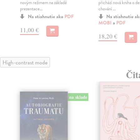
novým režimem na základě
přichází nová kniha o d
prezentace...
chování ...
Na stiahnutie ako
PDF
Na stiahnutie a
MOBI
a
PDF
11,00 €
18,20 €
High-contrast mode
Čit
na sklade