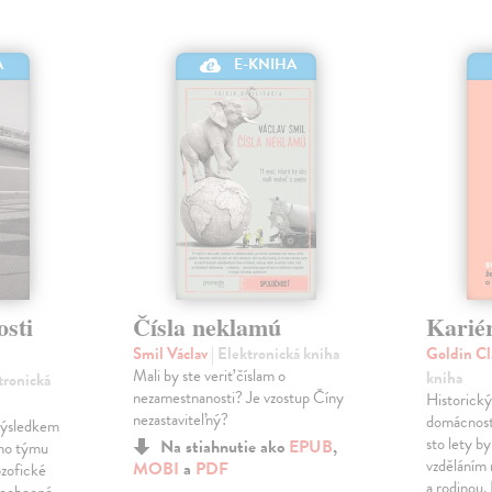
A
E-KNIHA
osti
Čísla neklamú
Karié
Smil Václav
| Elektronická kniha
Goldin C
Mali by ste veriť číslam o
kniha
tronická
nezamestnanosti? Je vzostup Číny
Historický
nezastaviteľný?
domácnost
 výsledkem
sto lety b
Na stiahnutie ako
EPUB
,
ho týmu
vzděláním 
MOBI
a
PDF
ozofické
a rodinou.