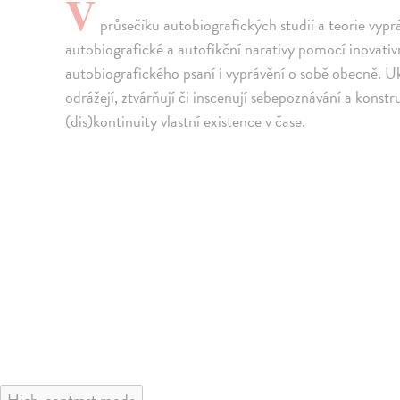
V
průsečíku autobiografických studií a teorie vyprá
autobiografické a autofikční narativy pomocí inovat
autobiografického psaní i vyprávění o sobě obecně. U
odrážejí, ztvárňují či inscenují sebepoznávání a konst
(dis)kontinuity vlastní existence v čase.
High-contrast mode