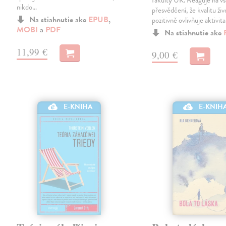
fakulty UK. Reaguje na v
nikdo…
přesvědčení, že kvalitu živ
Na stiahnutie ako
EPUB
,
pozitivně ovlivňuje aktivit
MOBI
a
PDF
Na stiahnutie ako
11,99 €
9,00 €
E-KNIH
E-KNIHA