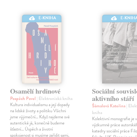
E-KNIHA
E-KNIH
Osamělí hrdinové
Sociální souvisl
aktivního stáří
Pospěch Pavel
| Elektronická kniha
Kultura individualismu a její dopady
Šámalová Kateřina
| Elek
na lidské životy a politiku Všichni
kniha
jsme výjimeční… Když najdeme své
Kolektivní monografie je
autentické já, konečně budeme
výzkumné práce autorské
šťastní… Úspěch a životní
katedry sociální práce Fil
spokojenost si musíme zařídit sami,