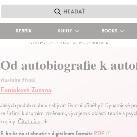
REBRÍK
KNIHY
BOOKS
E-KNIHY
-
SPOLOČENSKÉ VEDY
-
SOCIOLÓGIA
Od autobiografie k auto
vlastním životě
Fonioková Zuzana
Jakých podob mohou nabývat životní příběhy? Dynamické promě
se širšími kulturními změnami, vývojem v oblasti teorie a psych
krajiny.
Čítať ďalej
↓
E-kniha na stiahnutie v digitálnom formáte
PDF
?