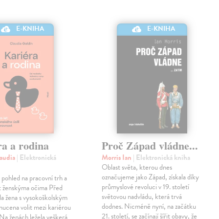
E-KNIHA
E-KNIHA
ra a rodina
Proč Západ vládne...
laudia
| Elektronická
Morris Ian
| Elektronická kniha
Oblast světa, kterou dnes
označujeme jako Západ, získala díky
 pohled na pracovní trh a
průmyslové revoluci v 19. století
 ženskýma očima Před
světovou nadvládu, která trvá
yla žena s vysokoškolským
dodnes. Nicméně nyní, na začátku
nucena volit mezi kariérou
21. století, se začínají šířit obavy, že
 Na ženách ležela veškerá