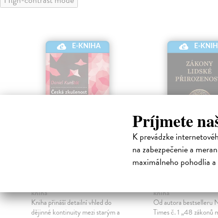
E-KNI
E-KNIHA
Príjmete na
K prevádzke internetové
na zabezpečenie a merani
Česká zkušenost s
Zákony lidské
maximálneho pohodlia a 
komunismem
přirozenosti
Kunštát Daniel
| Elektronická
Greene Robert
| Elek
kniha
kniha
Kniha přináší detailní vhled do
Od autora bestselleru 
dějinné kontinuity mezi starým a
Times č. 1 „48 zákonů 