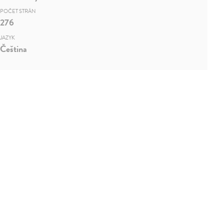
POČET STRÁN
276
JAZYK
Čeština