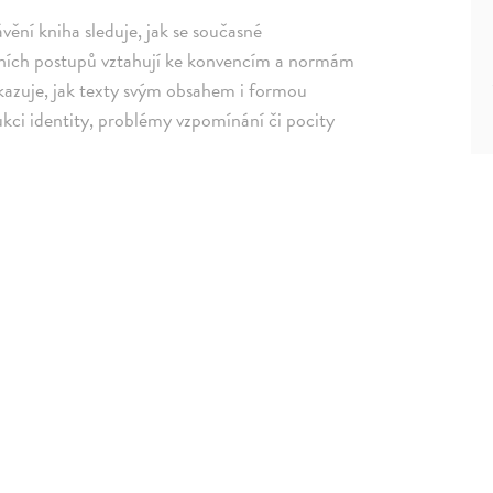
vění kniha sleduje, jak se současné
ivních postupů vztahují ke konvencím a normám
kazuje, jak texty svým obsahem i formou
rukci identity, problémy vzpomínání či pocity