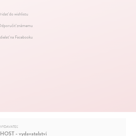
ridať do wishlistu
dporučiť známemu
dielať na Facebooku
VYDAVATEĽ
HOST - vydavatelství