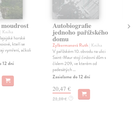
 moudrost
Autobiografie
Me
jednoho pařížského
ka
n
| Kniha
domu
ajsijské horské
Vla
noiové, kteří se
Publ
Zylbermanová Ruth
| Kniha
raji vymření, ačkoli
sprá
V pařížském 10. obvodu na ulici
161
Saint-Maur stojí činžovní dům s
zamě
o 12 dní
číslem 209, ve kterém od
padesátých ...
Zas
Zasielame do 12 dní
22
20,47 €
23,
21,10 €
?