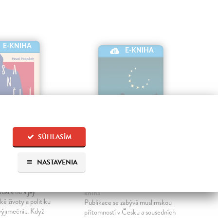
E-KNIHA
E-KNIHA
SÚHLASÍM
 hrdinové
Nad Evropou
Se
NASTAVENIA
půlměsíc II.
el
| Elektronická
Bur
Ele
Černý Karel
| Elektronická
ualismu a její
V d
kniha
ké životy a politiku
pros
Publikace se zabývá muslimskou
výjimeční… Když
repr
přítomností v Česku a sousedních