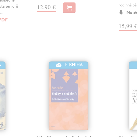
šeobecné
rodinná pé
ota seniorů
12,90 €
a…
Na st
PDF
15,99 
A
E-KNIHA