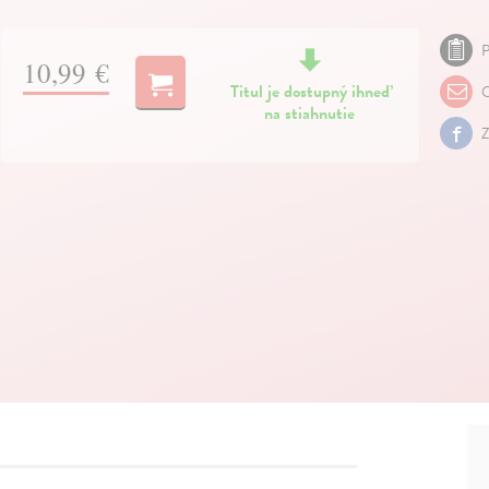
P
10,99 €
Titul je dostupný ihneď
O
na stiahnutie
Z