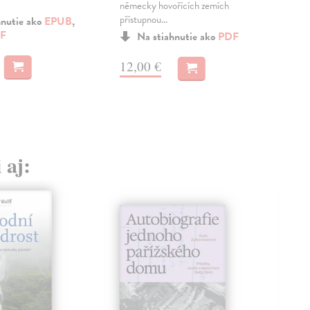
snad
německy hovořících zemích
přístupnou...
hnutie ako
EPUB
,
F
MO
Na stiahnutie ako
PDF
16
12,00 €
 aj: