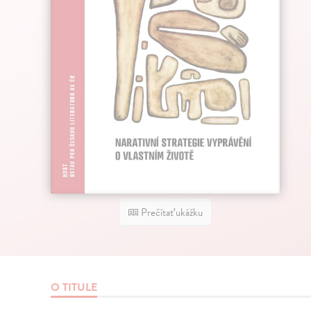
Prečítať ukážku
O TITULE