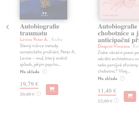
Autobiografie
Autobiografie
traumatu
chobotnice a j
anticipační p
i
Levine Peter A.
| Kniha
Slavný tvůrce metody
Despret Vinciane
| Kn
somatického prožívání, Peter A.
Znáte vibrační poezii p
Levine – muž, který změnil
sakrální architekturu 
způsob, jakým psycho...
nebo pomíjivé aforismy
m
chobotnic? Vítej...
Na sklade
?
Na sklade
?
19,79 €
11,40 €
20,40 €
?
12,00 €
?