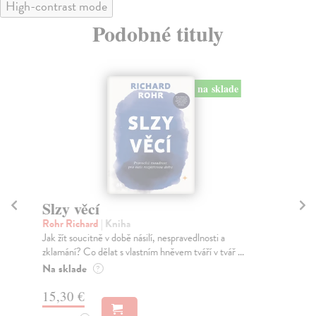
High-contrast mode
Podobné tituly
na sklade
Slzy věcí
Př
Rohr Richard
| Kniha
Wr
Jak žít soucitně v době násilí, nespravedlnosti a
Mám
zklamání? Co dělat s vlastním hněvem tváří v tvář ...
mil
fra
Na sklade
?
Na
15,30 €
17