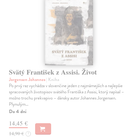
Svätý František z Assisi. Život
Jorgensen Johannes
| Kniha
Po prvý raz vychádza v slovenčine jeden z najznámejších a najlepšie
spracovaných životopisov svätého Františka z Assisi, ktorý napísal –
možno trochu prekvapivo – dánsky autor Johannes Jorgensen.
Plynulým…
Do 4 dní
14,45 €
14,90 €
?