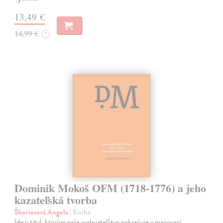
13,49 €
14,99 €
?
Dominik Mokoš OFM (1718-1776) a jeho
kazateľská tvorba
Škovierová Angela
| Kniha
Ide o titul, ktorým naše vydavateľstvo pokračuje v mapovaní