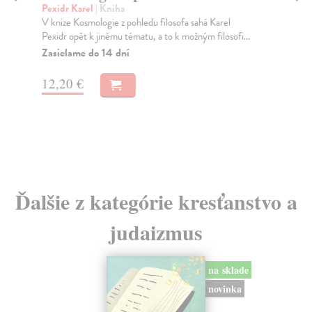
k
Pexidr Karel
| Kniha
V knize Kosmologie z pohledu filosofa sahá Karel
Há
Pexidr opět k jinému tématu, a to k možným filosofi...
Řad
pře
Zasielame do 14 dní
pře
Za
12,20 €
4,
4,
Ďalšie z kategórie kresťanstvo a
judaizmus
na sklade
novinka