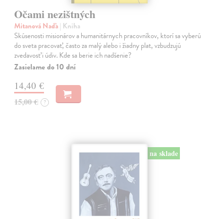
Očami nezištných
Mitanová Naďa
| Kniha
Skúsenosti misionárov a humanitárnych pracovníkov, ktorí sa vyberú
do sveta pracovať, často za malý alebo i žiadny plat, vzbudzujú
zvedavosť i údiv. Kde sa berie ich nadšenie?
Zasielame do 10 dní
14,40 €
15,00 €
?
na sklade