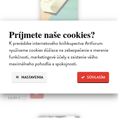
Príjmete naše cookies?
K prevádzke internetového kníhkupectva Artforum
Rabín sa rozpráva s Ježišom
využívame cookies slúžiace na zabezpečenie a meranie
funkčnosti, marketingové účely a zaistenie vášho
Neusner Jacob
| Kniha
Autor knihy sa v duchu stáva v Galilei poslucháčom Ježišovej Reči na
maximálneho pohodlia a spokojnosti.
vrchu. Ako pravoverný rabín sa usiluje pozorne počúvať tohto nového
učiteľa a porovnáva jeho učenie s tým, čo hovorí židovská Tóra.
NASTAVENIA
SÚHLASÍM
Na sklade
12,60 €
14,00 €
?