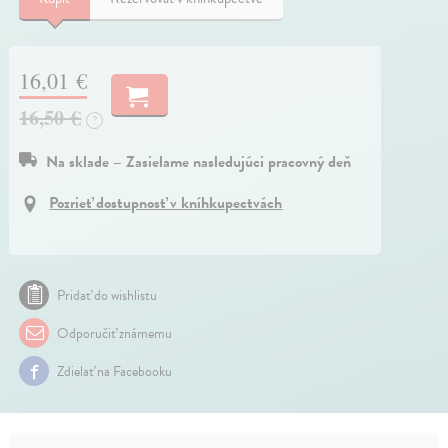
16,01 €
16,50 €
?
Na sklade – Zasielame nasledujúci pracovný deň
Pozrieť dostupnosť v kníhkupectvách
Pridať do wishlistu
Odporučiť známemu
Zdielať na Facebooku