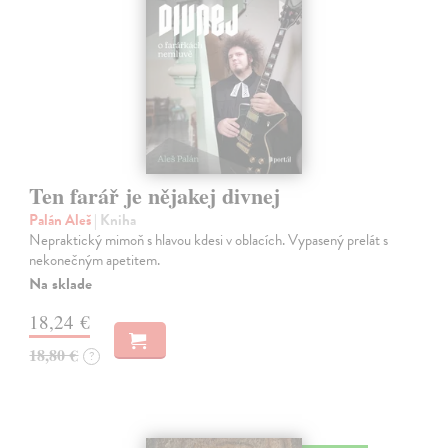
Ten farář je nějakej divnej
Palán Aleš
| Kniha
Nepraktický mimoň s hlavou kdesi v oblacích. Vypasený prelát s
nekonečným apetitem.
Na sklade
18,24 €
18,80 €
?