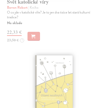
Svět katolické víry
Barron Robert
| Kniha
O co jde v katolické víře? Je to jen dva tisíce let stará kulturní
tradice?
Na sklade
22,33 €
23,50 €
?