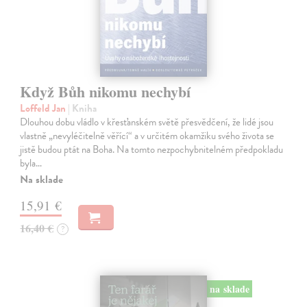
Když Bůh nikomu nechybí
Loffeld Jan
| Kniha
Dlouhou dobu vládlo v křesťanském světě přesvědčení, že lidé jsou
vlastně „nevyléčitelně věřící“ a v určitém okamžiku svého života se
jistě budou ptát na Boha. Na tomto nezpochybnitelném předpokladu
byla…
Na sklade
15,91 €
16,40 €
?
na sklade