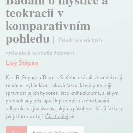
teokracii v
komparativním
pohledu
Úskalí teoretických
východisek ve studiu židovství
Lisý Štěpán
Karl R. Popper a Thomas S. Kuhn ukázali, že vědci mají
tendenci vyhledávat taková fakta, která potvrzují
správnost jejich hypotéz. Tato kniha zkoumá, s jakými
předpoklady přistupují k předmětu svého bádání
odborníci na judaismus, jakým způsobem sbírají fakta a
jak je interpretují.
Čítať ďalej
↓
Kúpiť
Rezervovať v kníhkupectve