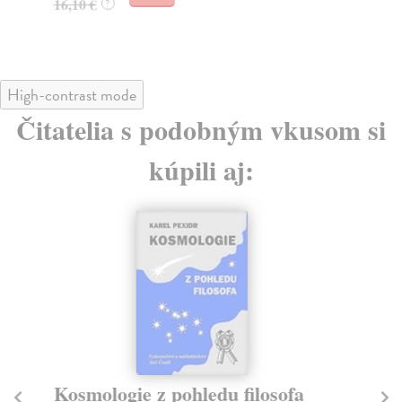
16,10 €
?
17
High-contrast mode
Čitatelia s podobným vkusom si
kúpili aj:
Kosmologie z pohledu filosofa
Vy