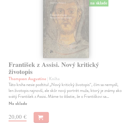
na sklade
František z Assisi. Nový kritický
životopis
Thompson Augustine
| Kniha
Táto kniha nesie podtitul „Nový kritický životopis“, čím sa nemyslí,
len životopis najnovší, ale skôr nový portrét muža, ktorý je známy ako
svätý František z Assisi. Máme to šťastie, že o Františkovi sa…
Na sklade
20,00 €