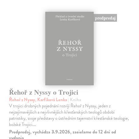
predpredaj
Řehoř z Nyssy o Trojici
Řehoř z Nyssy, Karfíková Lenka
| Kniha
V trojici drobných pojednání rozvíjí Řehoř z Nyssy, jeden z
nejzajímavějších a nejvlivnějších křesťanských teologů období
patristiky, svoje představy o ústředním tajemství křesťanské teologie,
božské Trojici.…
Predpredaj, vychádza 3.9.2026, zasielame do 12 dní od
vydania