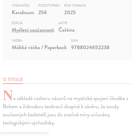
VYDAVATEĽ
POČET STRÁN
ROK VYDANIA
Karolinum
256
2025
EDÍCIA
JAZYK
Myšlení současnosti
Čeština
VÄZBA
EAN
Mäkká väzba / Paperback
9788024652238
O TITULE
N
a základě rozboru názorů na mystické spojení člověka s
Bohem a židovskou teokracii dospívá k závěru, že soudy
současných badatelů jsou do značné míry určovány
teologickými východisky.