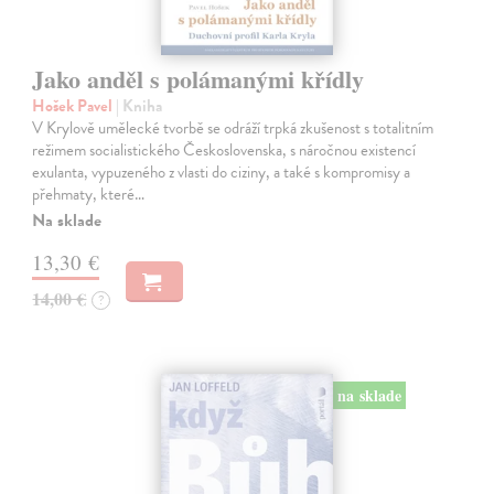
Jako anděl s polámanými křídly
Hošek Pavel
| Kniha
V Krylově umělecké tvorbě se odráží trpká zkušenost s totalitním
režimem socialistického Československa, s náročnou existencí
exulanta, vypuzeného z vlasti do ciziny, a také s kompromisy a
přehmaty, které…
Na sklade
13,30 €
14,00 €
?
na sklade