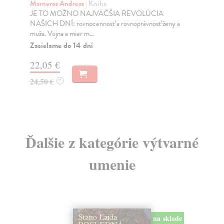
Marneros Andreas
| Kniha
Bor
JE TO MOŽNO NAJVÄČŠIA REVOLÚCIA
Tát
NAŠICH DNÍ: rovnocennosť a rovnoprávnosť ženy a
Bor
muža. Vojna a mier m...
Na
Zasielame do 14 dní
18
22,05 €
19
24,50 €
?
Ďalšie z kategórie výtvarné
umenie
na sklade