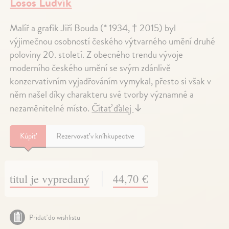
Losos Ludvík
Malíř a grafik Jiří Bouda (* 1934, † 2015) byl
výjimečnou osobností českého výtvarného umění druhé
poloviny 20. století. Z obecného trendu vývoje
moderního českého umění se svým zdánlivě
konzervativním vyjadřováním vymykal, přesto si však v
něm našel díky charakteru své tvorby významné a
nezaměnitelné místo.
Čítať ďalej
↓
Kúpiť
Rezervovať v kníhkupectve
titul je vypredaný
44,70 €
Pridať do wishlistu