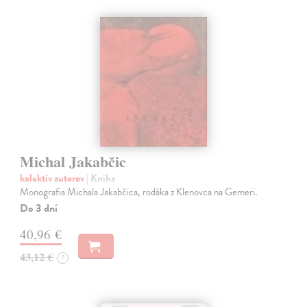
Michal Jakabčic
kolektív autorov
| Kniha
Monografia Michala Jakabčica, rodáka z Klenovca na Gemeri.
Do 3 dní
40,96 €
43,12 €
?