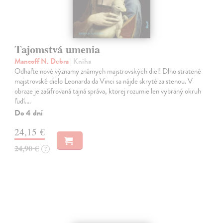
Tajomstvá umenia
Mancoff N. Debra
| Kniha
Odhaľte nové významy známych majstrovských diel! Dlho stratené
majstrovské dielo Leonarda da Vinci sa nájde skryté za stenou. V
obraze je zašifrovaná tajná správa, ktorej rozumie len vybraný okruh
ľudí.…
Do 4 dní
24,15 €
24,90 €
?