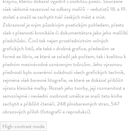
krajinu, kterou dokázal vyjádřit s osobitou poezií. Současně
však vědomě navazoval na odkazy malířů – vedutistů 18. a 19.
století a snažil se zachytit tvář českých měst a míst.
Zobrazoval je svým působivým poetickým pohledem, přesto
však s přesností kronikáře či dokumentátora jako jeho malířští
předchůdci. Činil tak nejen prostřednictvím volných
grafických listů, ale také v drobné grafice, především ve
formě ex libris, ve které se zařadil jak počtem, tak i kvalitou k
předním mezinárodně uznávaným tvůrcům. Jeho výraznou
předností bylo suverénní ovládnutí všech grafických technik,
zejména však barevné litografie, ve které se dokázal přiblížit
výrazu klasické malby. Rozsah jeho tvorby, její rozmanitost a
samozřejmě i nevšední osobnost umělce se snaží tato kniha
zachytit a přiblížit čtenáři. 248 plnobarevných stran, 547
obrazových příloh (fotografií a reprodukcí).
High-contrast mode