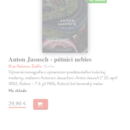
Anton Jasusch - pútnici nebies
Kiss-Széman Zsófia
| Kniha
Výtvarná monografia o významnom predstaviteľovi košickej
moderny, maliarovi Antonovi Jasuschovi. Anton Jasusch (* 25. apríl
1882, Košice – † 3. júl 1965, Košice) bol slovenský maliar.
Na sklade
29,90 €