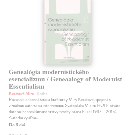
Genealógia modernistického
esencializmu / Geneaalogy of Modernist
Essentialism
Keratová Mira
| Kniha
Rozsiahla odborná štúdia kurátorky Miry Keratovej spojená s
vizuálnou autorskou intervenciou Svätopluka Mikitu HOLE otvára
doteraz nepreskúmané vrstvy tvorby Stana Filka (1937 – 2015).
Autorka využíva…
Do 3 dní