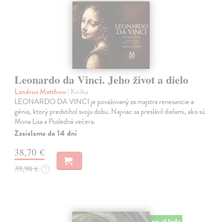
Leonardo da Vinci. Jeho život a dielo
Landrus Matthew
| Kniha
LEONARDO DA VINCI je považovaný za majstra renesancie a
génia, ktorý predstihol svoju dobu. Najviac sa preslávil dielami, ako sú
Mona Lisa a Posledná večera.
Zasielame do 14 dní
38,70 €
39,90 €
?
na sklade