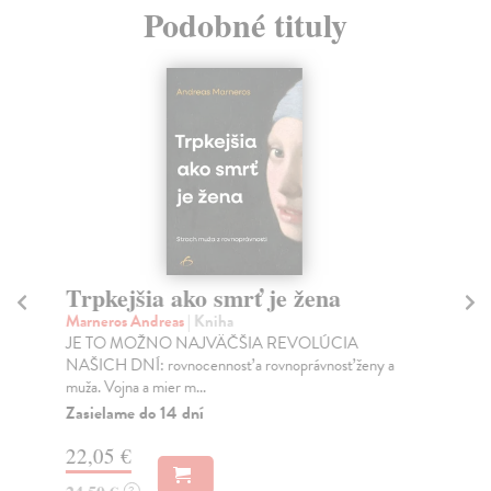
Podobné tituly
Trpkejšia ako smrť je žena
P
Marneros Andreas
| Kniha
Bor
JE TO MOŽNO NAJVÄČŠIA REVOLÚCIA
Tát
NAŠICH DNÍ: rovnocennosť a rovnoprávnosť ženy a
Bor
muža. Vojna a mier m...
Na
Zasielame do 14 dní
18
22,05 €
19
?