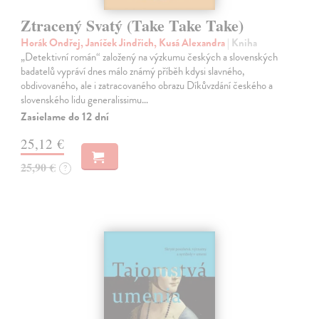
Ztracený Svatý (Take Take Take)
Horák Ondřej, Janíček Jindřich, Kusá Alexandra
| Kniha
„Detektivní román“ založený na výzkumu českých a slovenských
badatelů vypráví dnes málo známý příběh kdysi slavného,
obdivovaného, ale i zatracovaného obrazu Díkůvzdání českého a
slovenského lidu generalissimu…
Zasielame do 12 dní
25,12 €
25,90 €
?