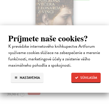
Príjmete naše cookies?
Posledná večera Leonarda z Vinci
K prevádzke internetového kníhkupectva Artforum
Lajda Stano
| Kniha
využívame cookies slúžiace na zabezpečenie a meranie
Stano Lajda je súčasný slovenský maliar, ktorý niekoľko rokov
funkčnosti, marketingové účely a zaistenie vášho
systematicky pracoval na rekonštrukcii ikonickej Poslednej večere,
maximálneho pohodlia a spokojnosti.
čo ho inšpirovalo k napísaniu tejto knihy. Odkrýva pred nami silné i
slabé…
Na sklade
NASTAVENIA
SÚHLASÍM
31,92 €
39,90 €
?