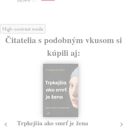
24,50 €
High-contrast mode
Čitatelia s podobným vkusom si
kúpili aj:
Trpkejšia ako smrť je žena
P