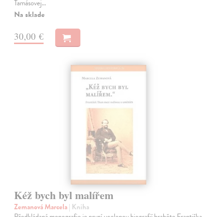
Tamásovej…
Na sklade
30,00 €
Kéž bych byl malířem
Zemanová Marcela
| Kniha
Předkládaná monografie je první ucelenou biografií hraběte Františka