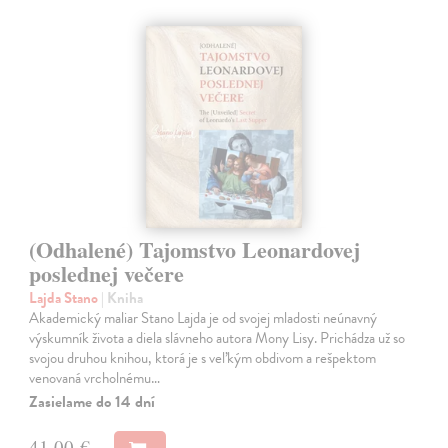
(Odhalené) Tajomstvo Leonardovej
poslednej večere
Lajda Stano
| Kniha
Akademický maliar Stano Lajda je od svojej mladosti neúnavný
výskumník života a diela slávneho autora Mony Lisy. Prichádza už so
svojou druhou knihou, ktorá je s veľkým obdivom a rešpektom
venovaná vrcholnému…
Zasielame do 14 dní
41,00 €