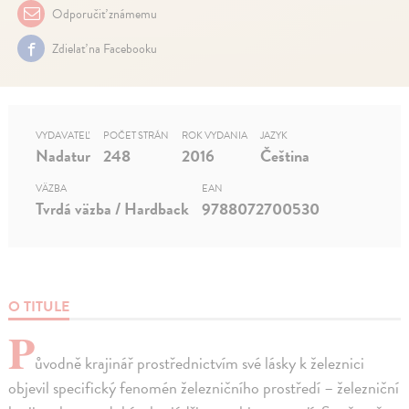
Odporučiť známemu
Zdielať na Facebooku
VYDAVATEĽ
POČET STRÁN
ROK VYDANIA
JAZYK
Nadatur
248
2016
Čeština
VÄZBA
EAN
Tvrdá väzba / Hardback
9788072700530
O TITULE
P
ůvodně krajinář prostřednictvím své lásky k železnici
objevil specifický fenomén železničního prostředí – železniční