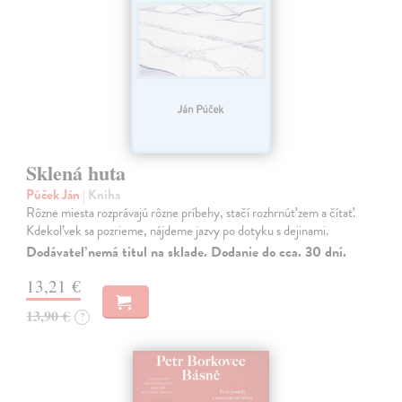
Sklená huta
Púček Ján
| Kniha
Rôzne miesta rozprávajú rôzne príbehy, stačí rozhrnúť zem a čítať.
Kdekoľvek sa pozrieme, nájdeme jazvy po dotyku s dejinami.
Dodávateľ nemá titul na sklade. Dodanie do cca. 30 dní.
13,21 €
13,90 €
?