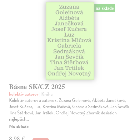
na sklade
Básne SK/CZ 2025
kolektív autorov
| Kniha
Kolektív autorov a autoriek: Zuzana Goleinová, Alžběta Janečková,
Josef Kučera, Luz, Kristína Mičová, Gabriela Sedmáková, Jan Ševčík,
Tina Štěrbová, Jan Trtílek, Ondřej Novotný Zborník desiatich
najlepších…
Na sklade
8,98 €