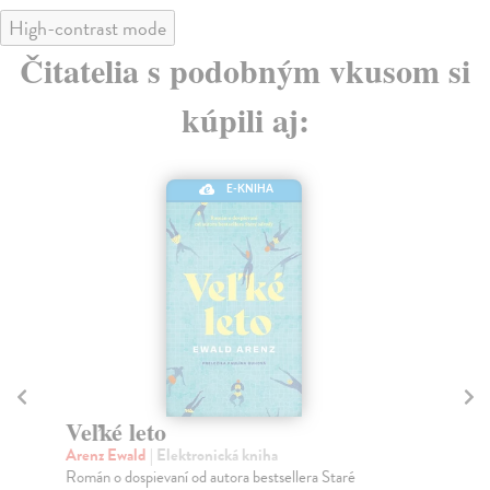
High-contrast mode
Čitatelia s podobným vkusom si
kúpili aj:
E-KNIHA
V
Go
Veľké šťastie
Pub
Slančíková-Timrava Božena
| Elektronická kniha
Mir
Tri nerozlučné priateľky, Otília, Katarína a Jozefína.
do..