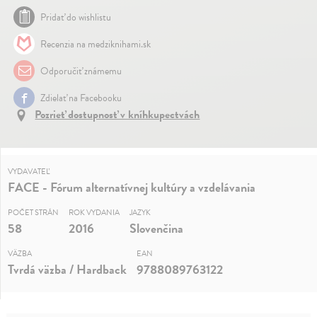
Pridať do wishlistu
Recenzia na medziknihami.sk
Odporučiť známemu
Zdielať na Facebooku
Pozrieť dostupnosť v kníhkupectvách
VYDAVATEĽ
FACE - Fórum alternatívnej kultúry a vzdelávania
POČET STRÁN
ROK VYDANIA
JAZYK
58
2016
Slovenčina
VÄZBA
EAN
Tvrdá väzba / Hardback
9788089763122