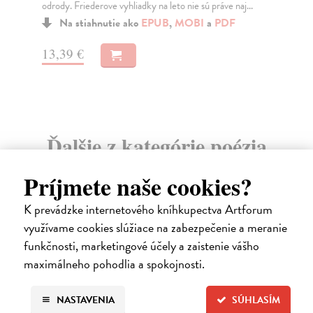
Dočká sa niektorá z nich veľkého šťastia?
Na
Na stiahnutie ako
EPUB
a
MOBI
14
3,29 €
15
Ďalšie z kategórie poézia
Príjmete naše cookies?
na sklade
novinka
K prevádzke internetového kníhkupectva Artforum
využívame cookies slúžiace na zabezpečenie a meranie
funkčnosti, marketingové účely a zaistenie vášho
maximálneho pohodlia a spokojnosti.
NASTAVENIA
SÚHLASÍM