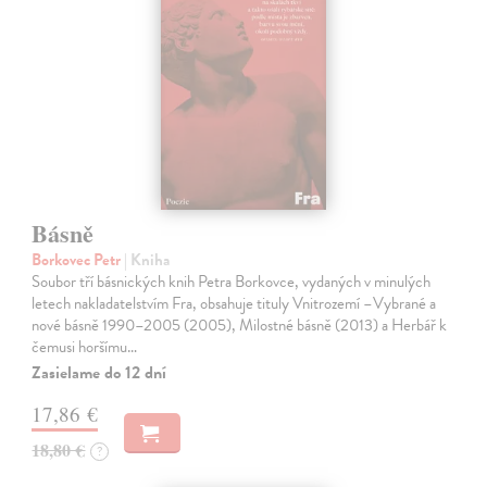
Básně
Borkovec Petr
| Kniha
Soubor tří básnických knih Petra Borkovce, vydaných v minulých
letech nakladatelstvím Fra, obsahuje tituly Vnitrozemí –Vybrané a
nové básně 1990–2005 (2005), Milostné básně (2013) a Herbář k
čemusi horšímu…
Zasielame do 12 dní
17,86 €
18,80 €
?