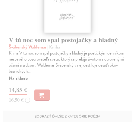
V tú noc som spal postojačky a hladný
Švábenský Waldemar
| Kniha
Kniha V tú noc som spal postojačky a hladný je poetickým denníkom
nespavého pozorovateľa sveta, ktorý sa prebíja životom s otvorenými
očami a srdcom. Waldemar Švábenský v nej destiluje desať rokov
básnických…
Na sklade
14,85 €
16,50 €
?
ZOBRAZIŤ ĎALŠIE Z KATEGÓRIE POÉZIA