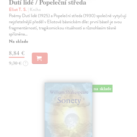
Dutí lidé / Popeleční středa
Eliot T. S.
| Kniha
Poémy Dutí lidé (1925) a Popeleční středa (1930) společně vytyčují
nejzřetelnější předěl v Eliotově básnickém díle: první báseň je svou
fragmentárností, tragikomickou rituálností a různohlasím těsně
spřízněna…
Na sklade
8,84 €
9,30 €
?
na sklade