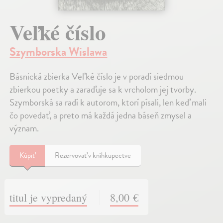
Veľké číslo
Szymborska Wislawa
Básnická zbierka Veľké číslo je v poradí siedmou
zbierkou poetky a zaraďuje sa k vrcholom jej tvorby.
Szymborská sa radí k autorom, ktorí písali, len keď mali
čo povedať, a preto má každá jedna báseň zmysel a
význam.
Kúpiť
Rezervovať v kníhkupectve
titul je vypredaný
8,00 €