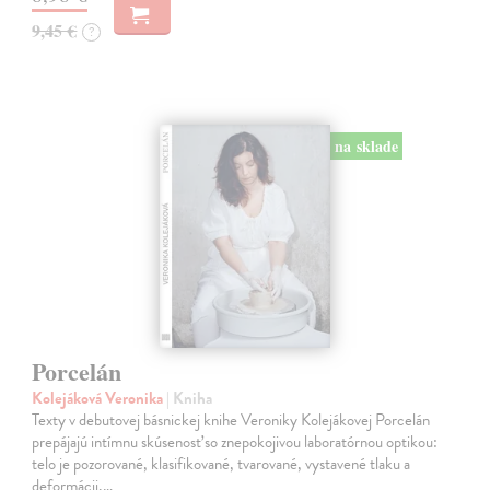
9,45 €
?
na sklade
Porcelán
Kolejáková Veronika
| Kniha
Texty v debutovej básnickej knihe Veroniky Kolejákovej Porcelán
prepájajú intímnu skúsenosť so znepokojivou laboratórnou optikou:
telo je pozorované, klasifikované, tvarované, vystavené tlaku a
deformácii,…