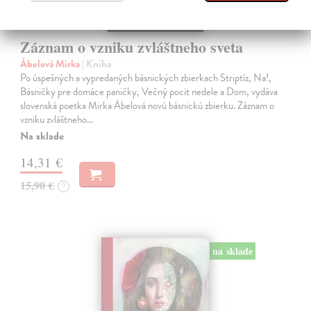
Záznam o vzniku zvláštneho sveta
Ábelová Mirka
| Kniha
Po úspešných a vypredaných básnických zbierkach Striptíz, Na!,
Básničky pre domáce paničky, Večný pocit nedele a Dom, vydáva
slovenská poetka Mirka Ábelová novú básnickú zbierku. Záznam o
vzniku zvláštneho…
Na sklade
14,31 €
15,90 €
?
na sklade