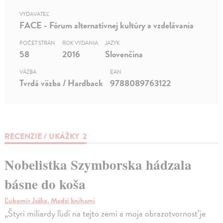
VYDAVATEĽ
FACE - Fórum alternatívnej kultúry a vzdelávania
POČET STRÁN
ROK VYDANIA
JAZYK
58
2016
Slovenčina
VÄZBA
EAN
Tvrdá väzba / Hardback
9788089763122
RECENZIE / UKÁŽKY
2
Nobelistka Szymborska hádzala
básne do koša
Ľubomír Jaško, Medzi knihami
„Štyri miliardy ľudí na tejto zemi a moja obrazotvornosť je