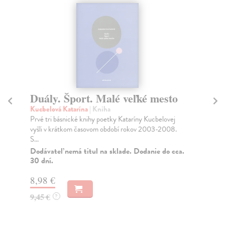
Duály. Šport. Malé veľké mesto
b
Kucbelová Katarína
| Kniha
Su
Prvé tri básnické knihy poetky Kataríny Kucbelovej
Deb
vyšli v krátkom časovom období rokov 2003-2008.
obs
S...
Na
Dodávateľ nemá titul na sklade. Dodanie do cca.
11
30 dní.
11
8,98 €
9,45 €
?