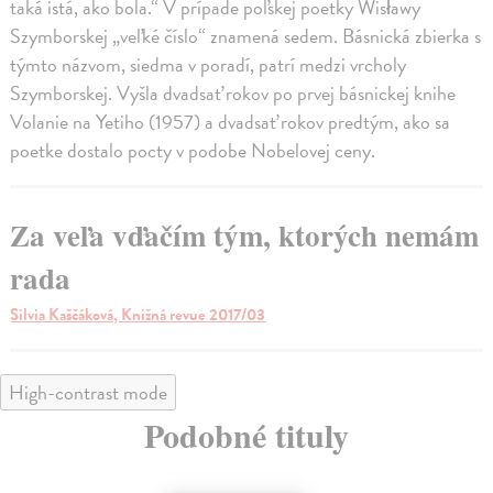
taká istá, ako bola.“ V prípade poľskej poetky Wisławy
Szymborskej „veľké číslo“ znamená sedem. Básnická zbierka s
týmto názvom, siedma v poradí, patrí medzi vrcholy
Szymborskej. Vyšla dvadsať rokov po prvej básnickej knihe
Volanie na Yetiho (1957) a dvadsať rokov predtým, ako sa
poetke dostalo pocty v podobe Nobelovej ceny.
Za veľa vďačím tým, ktorých nemám
rada
Silvia Kaščáková, Knižná revue 2017/03
High-contrast mode
Podobné tituly