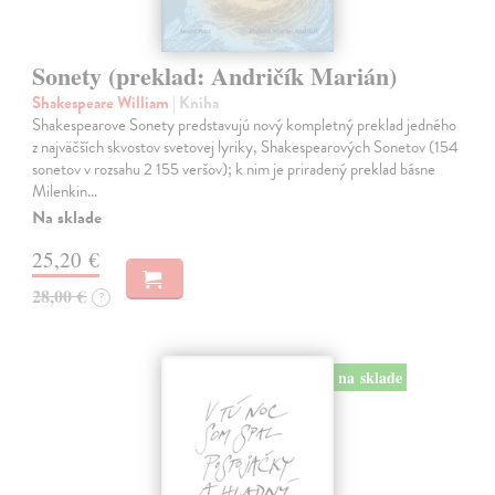
Sonety (preklad: Andričík Marián)
Shakespeare William
| Kniha
Shakespearove Sonety predstavujú nový kompletný preklad jedného
z najväčších skvostov svetovej lyriky, Shakespearových Sonetov (154
sonetov v rozsahu 2 155 veršov); k nim je priradený preklad básne
Milenkin…
Na sklade
25,20 €
28,00 €
?
na sklade