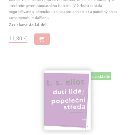
literárním jevem současného Balkánu. V Srbsku se stala
nejprodávanější básnickou knihou posledních let a podobný ohlas
zaznamenala i v dalších…
Zasielame do 14 dní
11,80 €
na sklade