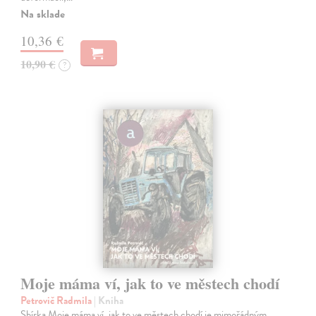
Na sklade
10,36 €
10,90 €
?
Moje máma ví, jak to ve městech chodí
Petrovič Radmila
| Kniha
Sbírka Moje máma ví, jak to ve městech chodí je mimořádným