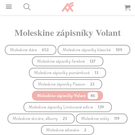
Moleskine zápisníky Volant
Moleskine diáre
Moleskine zápisníky klasické
653
109
Moleskine zápisníky farebné
127
Moleskine zápisníky poznámkové
13
Moleskine zápisníky Passion
23
Moleskine zápisníky Volant
46
Moleskine zápisníky Limitované edície
139
Moleskine skicáre, albumy
Moleskine zošity
23
119
Moleskine adresáre
2