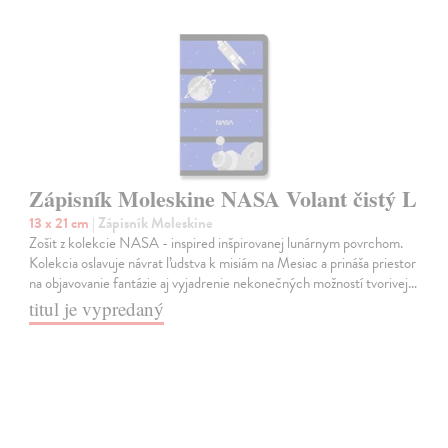
Zápisník Moleskine NASA Volant čistý L
13 x 21 cm
| Zápisník Moleskine
Zošit z kolekcie NASA - inspired inšpirovanej lunárnym povrchom.
Kolekcia oslavuje návrat ľudstva k misiám na Mesiac a prináša priestor
na objavovanie fantázie aj vyjadrenie nekonečných možností tvorivej…
titul je vypredaný