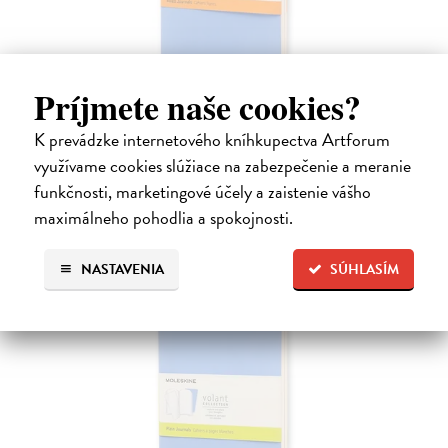
Príjmete naše cookies?
Volant zápisníky 2 ks linkované světle
K prevádzke internetového kníhkupectva Artforum
modré L
využívame cookies slúžiace na zabezpečenie a meranie
13 x 21 cm
| Zápisník Moleskine
Velký světle modrý linkovaný zápisník. Balení obsahuje dva zápisníky
funkčnosti, marketingové účely a zaistenie vášho
ve dvou různých odstínech jedné barvy.
maximálneho pohodlia a spokojnosti.
titul je vypredaný
NASTAVENIA
SÚHLASÍM