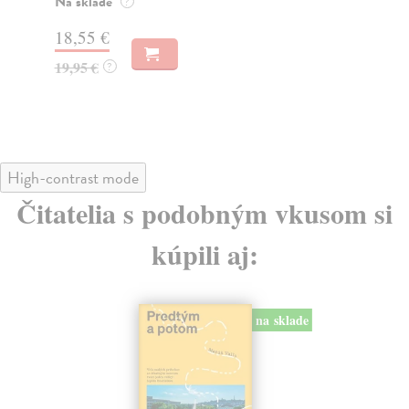
Na sklade
Na
?
18,55 €
30
19,95 €
32
?
High-contrast mode
Čitatelia s podobným vkusom si
kúpili aj:
na sklade
novinka