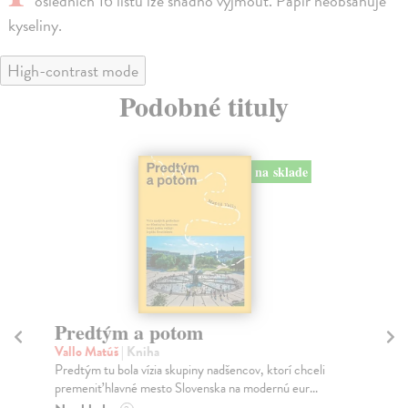
osledních 16 listů lze snadno vyjmout. Papír neobsahuje
kyseliny.
High-contrast mode
Podobné tituly
na sklade
Predtým a potom
Mě
Vallo Matúš
| Kniha
Mu
Predtým tu bola vízia skupiny nadšencov, ktorí chceli
Ty 
premeniť hlavné mesto Slovenska na modernú eur...
jeh