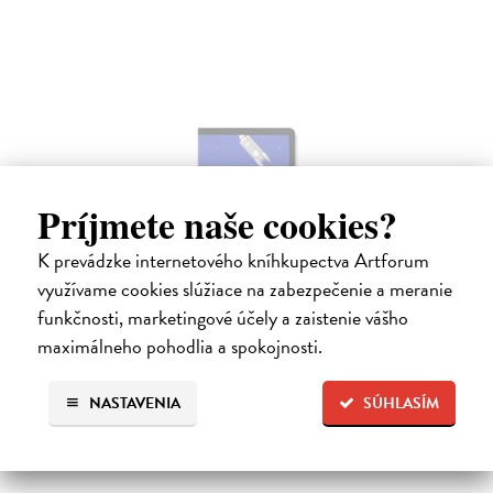
Príjmete naše cookies?
K prevádzke internetového kníhkupectva Artforum
využívame cookies slúžiace na zabezpečenie a meranie
Zápisník Moleskine NASA Volant čistý L
funkčnosti, marketingové účely a zaistenie vášho
13 x 21 cm
| Zápisník Moleskine
maximálneho pohodlia a spokojnosti.
Zošit z kolekcie NASA - inspired inšpirovanej lunárnym povrchom.
Kolekcia oslavuje návrat ľudstva k misiám na Mesiac a prináša priestor
na objavovanie fantázie aj vyjadrenie nekonečných možností tvorivej…
NASTAVENIA
SÚHLASÍM
titul je vypredaný