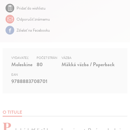
Pridať do wishlistu
Odporučiť známemu
Zdielať na Facebooku
VYDAVATEĽ
POČET STRÁN
VÄZBA
Moleskine
80
Mäkká väzba / Paperback
EAN
9788883708701
O TITULE
P