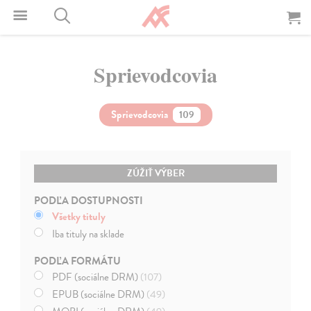
Sprievodcovia
Sprievodcovia
109
ZÚŽIŤ VÝBER
PODĽA DOSTUPNOSTI
Všetky tituly
Iba tituly na sklade
PODĽA FORMÁTU
PDF (sociálne DRM)
(107)
EPUB (sociálne DRM)
(49)