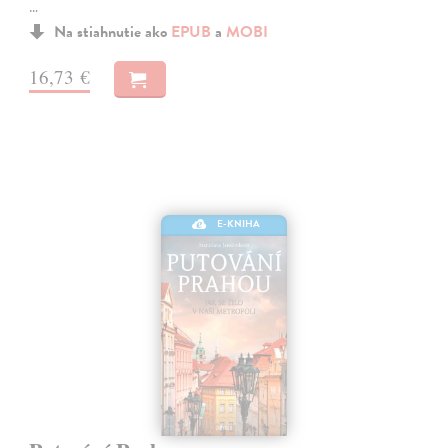
…
Na stiahnutie ako
EPUB
a
MOBI
16,73 €
E-KNIHA