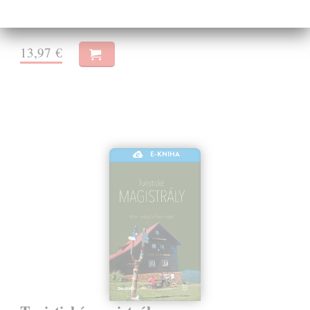
dobrodruhom,…
Na stiahnutie ako
PDF
13,97 €
E-KNIHA