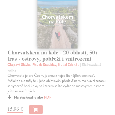
Chorvatskem na kole - 20 oblastí, 50+
tras - ostrovy, pobřeží i vnitrozemí
Chrpová Slávka, Rauch Stanislav, Kukal Zdeněk
| Elektronická
kniha
Chorvatsko je pro Čechy jednou z nejoblíbenějších destinací.
Málokdo ale tuší, že k jeho objevování především mimo hlavní sezonu
se výborně hodí kolo, na kterém se lze vydat do masovým turismem
ještě nezasažených…
Na stiahnutie ako
PDF
15,96 €