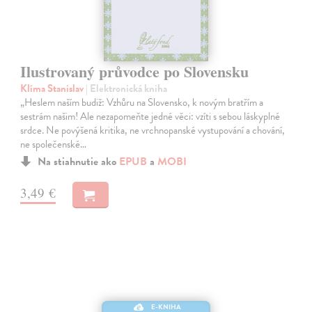
Ilustrovaný průvodce po Slovensku
Klíma Stanislav
| Elektronická kniha
„Heslem naším budiž: Vzhůru na Slovensko, k novým bratřím a
sestrám našim! Ale nezapomeňte jedné věci: vzíti s sebou láskyplné
srdce. Ne povýšená kritika, ne vrchnopanské vystupování a chování,
ne společenské…
Na stiahnutie ako
EPUB
a
MOBI
3,49 €
E-KNIHA