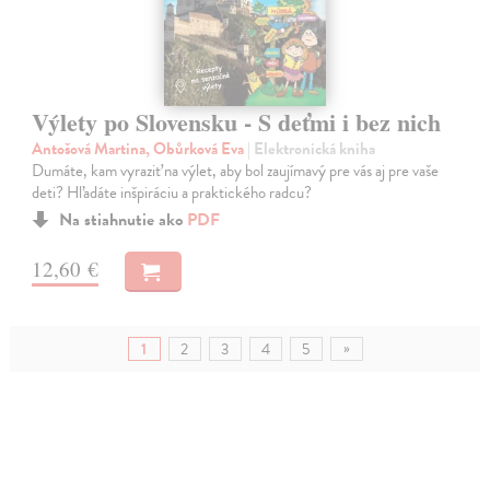
Výlety po Slovensku - S deťmi i bez nich
Antošová Martina, Obůrková Eva
| Elektronická kniha
Dumáte, kam vyraziť na výlet, aby bol zaujímavý pre vás aj pre vaše
deti? Hľadáte inšpiráciu a praktického radcu?
Na stiahnutie ako
PDF
12,60 €
»
1
2
3
4
5