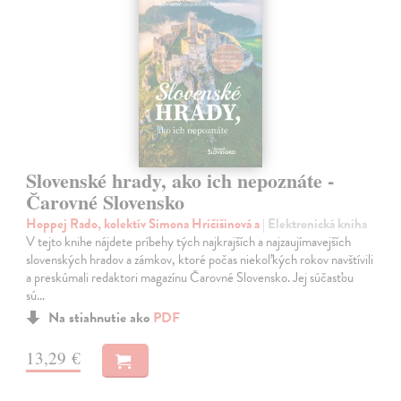
Slovenské hrady, ako ich nepoznáte -
Čarovné Slovensko
Hoppej Rado, kolektív Simona Hričišinová a
| Elektronická kniha
V tejto knihe nájdete príbehy tých najkrajších a najzaujímavejších
slovenských hradov a zámkov, ktoré počas niekoľkých rokov navštívili
a preskúmali redaktori magazínu Čarovné Slovensko. Jej súčasťou
sú…
Na stiahnutie ako
PDF
13,29 €