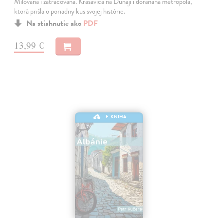
Milovaná i zatracovaná. Krásavica na Dunaji i doráňaná metropola,
ktorá prišla o poriadny kus svojej histórie.
Na stiahnutie ako
PDF
13,99 €
E-KNIHA