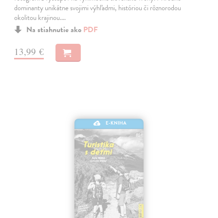
dominanty unikátne svojimi výhľadmi, históriou či rôznorodou
okolitou krajinou.…
Na stiahnutie ako
PDF
13,99 €
E-KNIHA