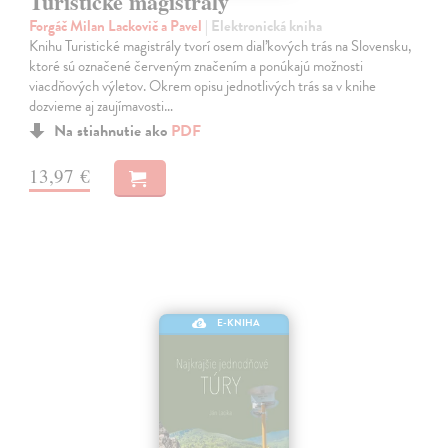
Turistické magistrály
Forgáč Milan Lackovič a Pavel
| Elektronická kniha
Knihu Turistické magistrály tvorí osem diaľkových trás na Slovensku,
ktoré sú označené červeným značením a ponúkajú možnosti
viacdňových výletov. Okrem opisu jednotlivých trás sa v knihe
dozvieme aj zaujímavosti…
Na stiahnutie ako
PDF
13,97 €
E-KNIHA