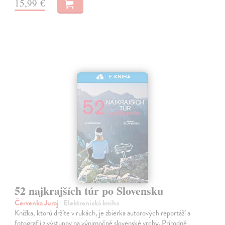
15,99 €
E-KNIHA
52 najkrajších túr po Slovensku
Červenka Juraj
| Elektronická kniha
Knižka, ktorú držíte v rukách, je zbierka autorových reportáží a
fotografií z výstupov na výnimočné slovenské vrchy. Prírodné