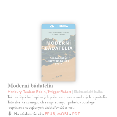
E-KNIHA
Moderní bádatelia
Hanbury-Tenison Robin, Twigger Robert
| Elektronická kniha
Takmer štyridsať napínavých príbehov z pera novodobých objaviteľov.
Táto zbierka vzrušujúcich a inšpiratívnych príbehov obsahuje
rozprávania nebojácnych bádateľov súčasnosti.
Na stiahnutie ako
EPUB
,
MOBI
a
PDF