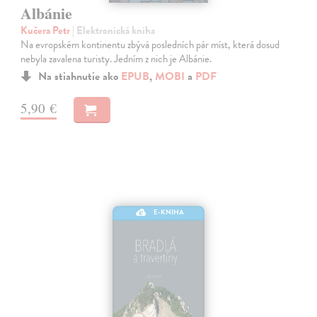
Albánie
Kučera Petr
| Elektronická kniha
Na evropském kontinentu zbývá posledních pár míst, která dosud
nebyla zavalena turisty. Jedním z nich je Albánie.
Na stiahnutie ako
EPUB
,
MOBI
a
PDF
5,90 €
E-KNIHA