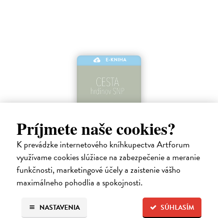
E-KNIHA
Príjmete naše cookies?
K prevádzke internetového kníhkupectva Artforum
využívame cookies slúžiace na zabezpečenie a meranie
Cesta hrdinov SNP
funkčnosti, marketingové účely a zaistenie vášho
maximálneho pohodlia a spokojnosti.
Frkáň Adam
| Elektronická kniha
Cesta hrdinov SNP je najpopulárnejšou turistickou magistrálou na
Slovensku a z tohto dôvodu je samostatnou knihou, ktorá je súčasťou
NASTAVENIA
SÚHLASÍM
našej trilógie Turistické Slovensko. Kniha, určená všetkým