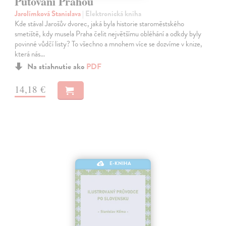
Putování Prahou
Jarolímková Stanislava
| Elektronická kniha
Kde stával Jarošův dvorec, jaká byla historie staroměstského
smetiště, kdy musela Praha čelit největšímu obléhání a odkdy byly
povinné vůdčí listy? To všechno a mnohem více se dozvíme v knize,
která nás…
Na stiahnutie ako
PDF
14,18 €
E-KNIHA