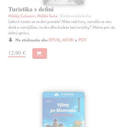
Turistika s deťmi
Mäkký Ľubomír, Mäkká Soňa
| Elektronická kniha
Láska k horám sa na deti prenáša! Máte radi hory, narodilo sa vám
dieťa a rozmýšľate, na ako dlho budete bez turistiky? Máme pre vás
dobrú správu.
Na stiahnutie ako
EPUB
,
MOBI
a
PDF
12,90 €
E-KNIHA