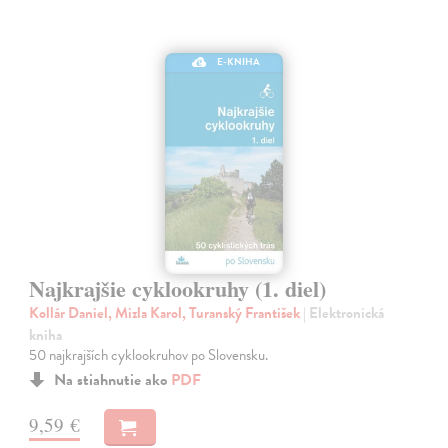
E-KNIHA
Najkrajšie cyklookruhy (1. diel)
Kollár Daniel, Mizla Karol, Turanský František
| Elektronická
kniha
50 najkrajších cyklookruhov po Slovensku.
Na stiahnutie ako
PDF
9,59 €