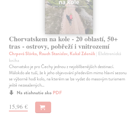
Chorvatskem na kole - 20 oblastí, 50+
tras - ostrovy, pobřeží i vnitrozemí
Chrpová Slávka, Rauch Stanislav, Kukal Zdeněk
| Elektronická
kniha
Chorvatsko je pro Čechy jednou z nejoblíbenějších destinací.
Málokdo ale tuší, že k jeho objevování především mimo hlavní sezonu
se výborně hodí kolo, na kterém se lze vydat do masovým turismem
ještě nezasažených…
Na stiahnutie ako
PDF
15,96 €