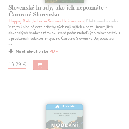
Slovenské hrady, ako ich nepoznáte -
Čarovné Slovensko
Hoppej Rado, kolektív Simona Hričišinová a
| Elektronická kniha
V tejto knihe nájdete príbehy tých najkrajších a najzaujímavejších
slovenských hradov a zámkov, ktoré počas niekoľkých rokov navštívili
a preskúmali redaktori magazínu Čarovné Slovensko. Jej súčasťou
sú…
Na stiahnutie ako
PDF
13,29 €
E-KNIHA