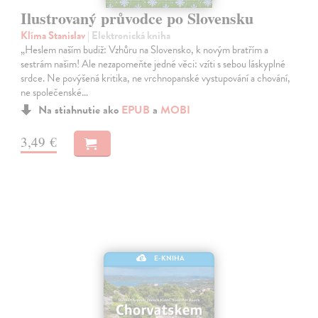
Ilustrovaný průvodce po Slovensku
Klíma Stanislav
| Elektronická kniha
„Heslem naším budiž: Vzhůru na Slovensko, k novým bratřím a
sestrám našim! Ale nezapomeňte jedné věci: vzíti s sebou láskyplné
srdce. Ne povýšená kritika, ne vrchnopanské vystupování a chování,
ne společenské…
Na stiahnutie ako
EPUB
a
MOBI
3,49 €
E-KNIHA