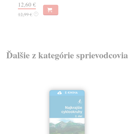
8,54 €
43
8,99 €
45
?
Ďalšie z kategórie sprievodcovia
E-KNIHA