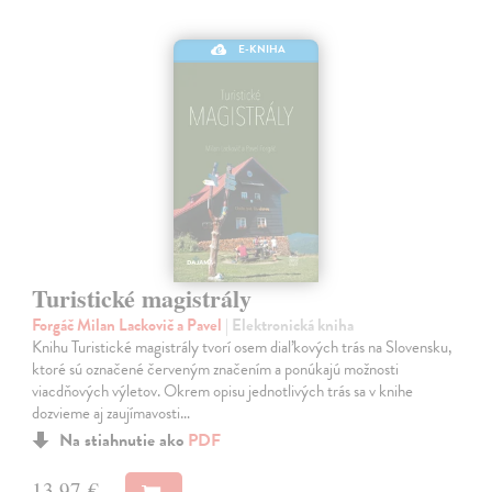
E-KNIHA
Turistické magistrály
Forgáč Milan Lackovič a Pavel
| Elektronická kniha
Knihu Turistické magistrály tvorí osem diaľkových trás na Slovensku,
ktoré sú označené červeným značením a ponúkajú možnosti
viacdňových výletov. Okrem opisu jednotlivých trás sa v knihe
dozvieme aj zaujímavosti…
Na stiahnutie ako
PDF
13,97 €