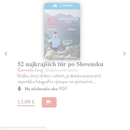
E-KNIHA
52 najkrajších túr po Slovensku
Br
Červenka Juraj
| Elektronická kniha
Ďu
Knižka, ktorú držíte v rukách, je zbierka autorových
Mil
reportáží a fotografií z výstupov na výnimočné ...
met
Na stiahnutie ako
PDF
13,99 €
13