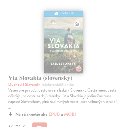
E-KNIHA
Via Slovakia (slovensky)
Duchovič Slavomír
| Elektronická kniha
Vášeň pre prírodu, cestovanie a láska k Slovensku Cesta mení, cesta
očisťuje, na ceste sa dejú zázraky... Via Slovakia je jedinečná trasa
naprieč Slovenskom, plná zaujímavých miest, adrenalínových atrakcií,
…
Na stiahnutie ako
EPUB
a
MOBI
16,73 €