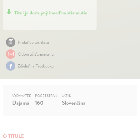
Titul je dostupný ihneď na stiahnutie
Pridať do wishlistu
Odporučiť známemu
Zdielať na Facebooku
VYDAVATEĽ
POČET STRÁN
JAZYK
Dajama
160
Slovenčina
O TITULE