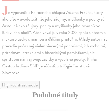
J
e výpoveďou 16-ročného chlapca Adama Frkáňa, ktorý
ako píše v úvode „cíti, že jeho záujmy, myšlienky a pocity sú
často iné ako záujmy, pocity a myšlienky jeho rovesníkov i
ľudí v jeho okolí“. Absolvoval ju v roku 2023 spolu s otcom a
niektoré úseky s mamou a ďalšími priateľmi. Mladý autor nás
prevedie počas nej nielen viacerými pohoriami, ich vrcholmi,
prírodnými atrakciami a historickými pamiatkami, ale
sprístupní nám aj svoje zážitky a vyvolané pocity. Kniha
Cestou hrdinov SNP je súčasťou trilógie Turistické
Slovensko.
High-contrast mode
Podobné tituly