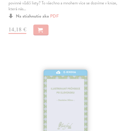
povinné vůdčí listy? To všechno a mnohem více se dozvíme v knize,
která nás…
Na stiahnutie ako
PDF
14,18 €
E-KNIHA