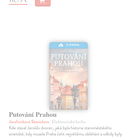
E-KNIHA
Putování Prahou
Jarolímková Stanislava
| Elektronická kniha
Kde stával Jarošův dvorec, jaká byla historie staroměstského
smetiště, kdy musela Praha čelit největšímu obléhání a odkdy byly