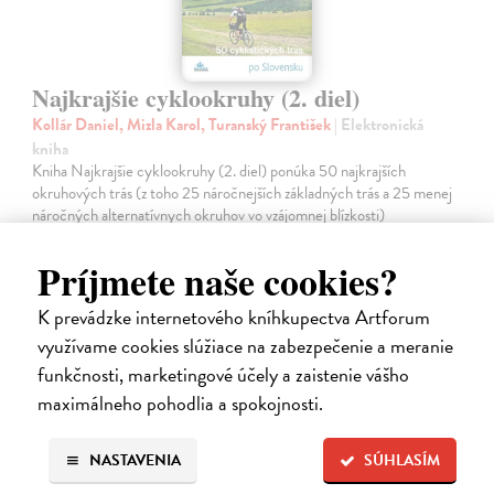
Najkrajšie cyklookruhy (2. diel)
Kollár Daniel, Mizla Karol, Turanský František
| Elektronická
kniha
Kniha Najkrajšie cyklookruhy (2. diel) ponúka 50 najkrajších
okruhových trás (z toho 25 náročnejších základných trás a 25 menej
náročných alternatívnych okruhov vo vzájomnej blízkosti)
rozmiestnených pomerne…
Na stiahnutie ako
PDF
Príjmete naše cookies?
9,59 €
K prevádzke internetového kníhkupectva Artforum
využívame cookies slúžiace na zabezpečenie a meranie
funkčnosti, marketingové účely a zaistenie vášho
maximálneho pohodlia a spokojnosti.
NASTAVENIA
SÚHLASÍM
E-KNIHA