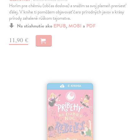
Horím pre chémiu (občas doslova) a snažím sa svoj plameň preniesť
ďalej. V knihe ti pomôžem objavovať čaro prírodných javov a krásy
prírody zahalené rúškom tajomstva.
Na stiahnutie ako
EPUB
,
MOBI
a
PDF
11,90 €
E-KNIHA