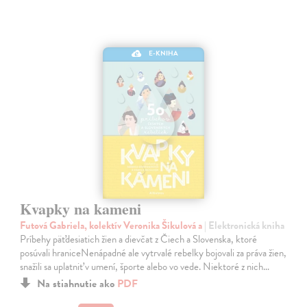
E-KNIHA
Kvapky na kameni
Futová Gabriela, kolektív Veronika Šikulová a
| Elektronická kniha
Príbehy päťdesiatich žien a dievčat z Čiech a Slovenska, ktoré
posúvali hraniceNenápadné ale vytrvalé rebelky bojovali za práva žien,
snažili sa uplatniť v umení, športe alebo vo vede. Niektoré z nich…
Na stiahnutie ako
PDF