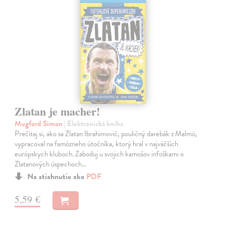
Zlatan je macher!
Mugford Simon
| Elektronická kniha
Prečítaj si, ako sa Zlatan Ibrahimovič, pouličný darebák z Malmö,
vypracoval na famózneho útočníka, ktorý hral v najväčších
európskych kluboch. Zaboduj u svojich kamošov infoškami o
Zlatanových úspechoch…
Na stiahnutie ako
PDF
5,59 €