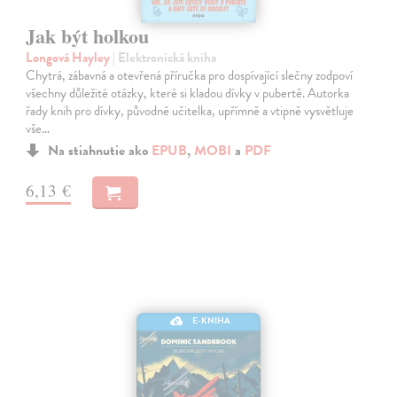
Jak být holkou
Longová Hayley
| Elektronická kniha
Chytrá, zábavná a otevřená příručka pro dospívající slečny zodpoví
všechny důležité otázky, které si kladou dívky v pubertě. Autorka
řady knih pro dívky, původně učitelka, upřímně a vtipně vysvětluje
vše…
Na stiahnutie ako
EPUB
,
MOBI
a
PDF
6,13 €
E-KNIHA