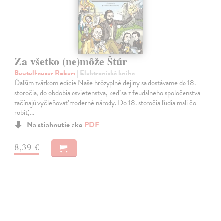
Za všetko (ne)môže Štúr
Beutelhauser Robert
| Elektronická kniha
Ďalším zväzkom edície Naše hrôzyplné dejiny sa dostávame do 18.
storočia, do obdobia osvietenstva, keď sa z feudálneho spoločenstva
začínajú vyčleňovať moderné národy. Do 18. storočia ľudia mali čo
robiť,…
Na stiahnutie ako
PDF
8,39 €