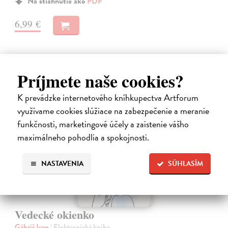
Na stiahnutie ako
PDF
6,99 €
Príjmete naše cookies?
K prevádzke internetového kníhkupectva Artforum
E-KNIHA
využívame cookies slúžiace na zabezpečenie a meranie
funkčnosti, marketingové účely a zaistenie vášho
maximálneho pohodlia a spokojnosti.
NASTAVENIA
SÚHLASÍM
Vedecké okienko
Gábriš Ivan
| Elektronická kniha