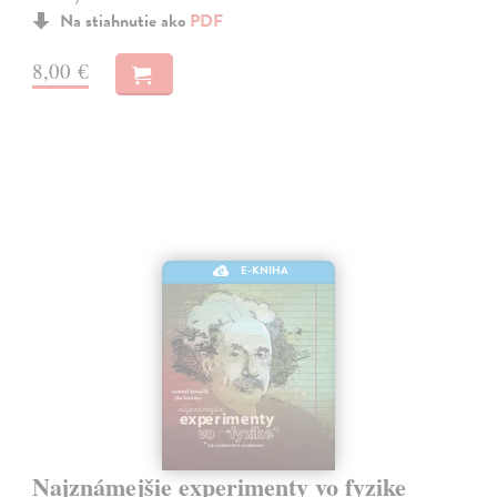
Na stiahnutie ako
PDF
8,00 €
E-KNIHA
Najznámejšie experimenty vo fyzike