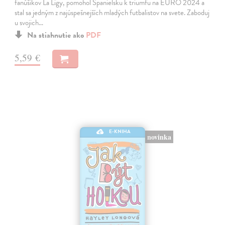
fanúšikov La Ligy, pomohol Španielsku k triumfu na EURO 2024 a
stal sa jedným z najúspešnejších mladých futbalistov na svete. Zaboduj
u svojich…
Na stiahnutie ako
PDF
5,59 €
E-KNIHA
novinka