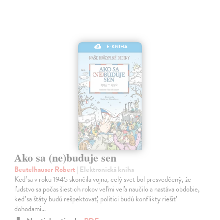
E-KNIHA
Ako sa (ne)buduje sen
Beutelhauser Robert
| Elektronická kniha
Keď sa v roku 1945 skončila vojna, celý svet bol presvedčený, že
ľudstvo sa počas šiestich rokov veľmi veľa naučilo a nastáva obdobie,
keď sa štáty budú rešpektovať, politici budú konflikty riešiť
dohodami…