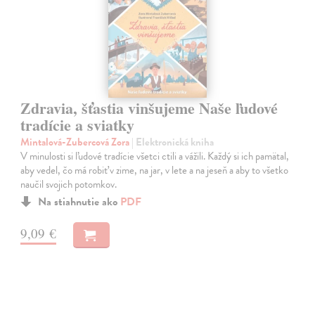
Zdravia, šťastia vinšujeme Naše ľudové
tradície a sviatky
Mintalová-Zubercová Zora
| Elektronická kniha
V minulosti si ľudové tradície všetci ctili a vážili. Každý si ich pamätal,
aby vedel, čo má robiť v zime, na jar, v lete a na jeseň a aby to všetko
naučil svojich potomkov.
Na stiahnutie ako
PDF
9,09 €