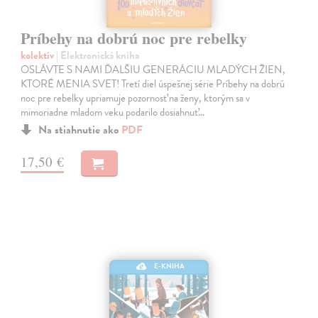
Príbehy na dobrú noc pre rebelky
kolektív
| Elektronická kniha
OSLÁVTE S NAMI ĎALŠIU GENERÁCIU MLADÝCH ŽIEN,
KTORÉ MENIA SVET! Tretí diel úspešnej série Príbehy na dobrú
noc pre rebelky upriamuje pozornosť na ženy, ktorým sa v
mimoriadne mladom veku podarilo dosiahnuť…
Na stiahnutie ako
PDF
17,50 €
E-KNIHA