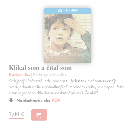
E-KNIHA
Klikal som a čítal som
Kurinec Ján
| Elektronická kniha
Ach jaaaj! Dočerta! Teda, poviem ti, že len tak niečomu uveriť je
oveľa jednoduchšie a pohodlnejšie!" Hrdinom knižky je chlapec Peťo
a ten sa jedného dňa dozvie neskutočné veci. Že aké?
Na stiahnutie ako
PDF
7,00 €