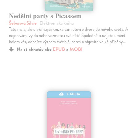
Nedělní party s Picassem
Šeborová Silvie
| Elektronická kniha
Tato malá, ale ohromující knížka vám otevře dveře do nového světa. A
nejen vám, vy do něho vezmete i své děti! Společně si užijete umění
kolem vás, odhalíte význam světla či barev a objevíte velké příběhy…
Na stiahnutie ako
EPUB
a
MOBI
E-KNIHA