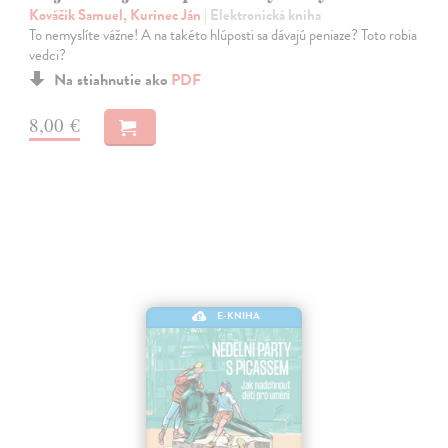
Kováčik Samuel, Kurinec Ján
| Elektronická kniha
To nemyslíte vážne! A na takéto hlúposti sa dávajú peniaze? Toto robia
vedci?
Na stiahnutie ako
PDF
8,00 €
E-KNIHA