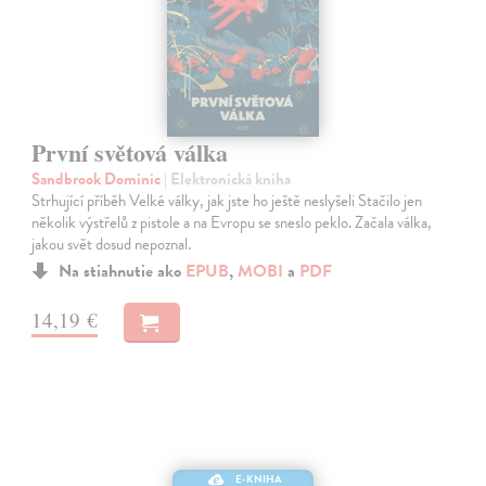
První světová válka
Sandbrook Dominic
| Elektronická kniha
Strhující příběh Velké války, jak jste ho ještě neslyšeli Stačilo jen
několik výstřelů z pistole a na Evropu se sneslo peklo. Začala válka,
jakou svět dosud nepoznal.
Na stiahnutie ako
EPUB
,
MOBI
a
PDF
14,19 €
E-KNIHA