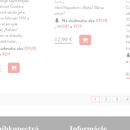
ižuje najzložitejšie
kniha
kn
 živote Gustáva
Veril Napoleon v Boha? Bál sa
Cä
oré začalo jeho
smrti?
ta
vo februári 1951 a
20
Na stiahnutie ako
EPUB
a až po vyše
ně
,
MOBI
a
PDF
j „Kalvárii“
"c
ím na slobodu.
Bř
12,90 €
zatknutie…
19
tiahnutie ako
EPUB
k
a
PDF
a
€
9
1
2
3
4
íhkupectvá
Informácie