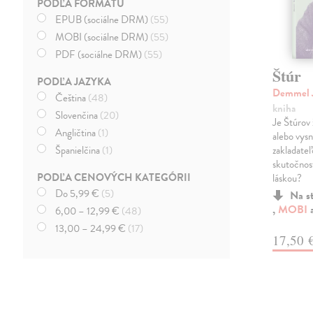
PODĽA FORMÁTU
EPUB (sociálne DRM)
(55)
MOBI (sociálne DRM)
(55)
PDF (sociálne DRM)
(55)
Štúr
PODĽA JAZYKA
Demmel 
Čeština
(48)
kniha
Slovenčina
(20)
Je Štúrov 
Angličtina
(1)
alebo vys
Španielčina
(1)
zakladateľ
skutočnost
PODĽA CENOVÝCH KATEGÓRII
láskou?
Do 5,99 €
(5)
Na s
,
MOBI
6,00 – 12,99 €
(48)
13,00 – 24,99 €
(17)
17,50 