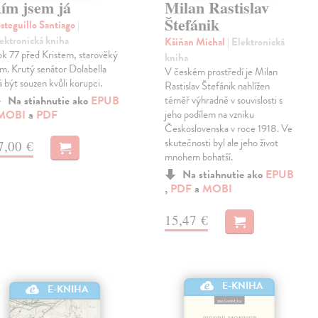
ím jsem já
Milan Rastislav
Štefánik
steguillo Santiago
|
ektronická kniha
Kšiňan Michal
| Elektronická
k 77 před Kristem, starověký
kniha
m. Krutý senátor Dolabella
V českém prostředí je Milan
 být souzen kvůli korupci.
Rastislav Štefánik nahlížen
Na stiahnutie ako
EPUB
téměř výhradně v souvislosti s
MOBI
a
PDF
jeho podílem na vzniku
Československa v roce 1918. Ve
skutečnosti byl ale jeho život
7,00 €
mnohem bohatší.
Na stiahnutie ako
EPUB
,
PDF
a
MOBI
15,47 €
E-KNIHA
E-KNIHA