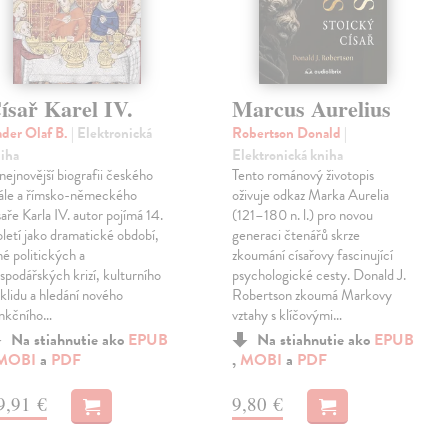
ísař Karel IV.
Marcus Aurelius
der Olaf B.
| Elektronická
Robertson Donald
|
iha
Elektronická kniha
nejnovější biografii českého
Tento románový životopis
ále a římsko-německého
oživuje odkaz Marka Aurelia
saře Karla IV. autor pojímá 14.
(121–180 n. l.) pro novou
oletí jako dramatické období,
generaci čtenářů skrze
né politických a
zkoumání císařovy fascinující
spodářských krizí, kulturního
psychologické cesty. Donald J.
klidu a hledání nového
Robertson zkoumá Markovy
nkčního…
vztahy s klíčovými…
Na stiahnutie ako
EPUB
Na stiahnutie ako
EPUB
MOBI
a
PDF
,
MOBI
a
PDF
9,91 €
9,80 €