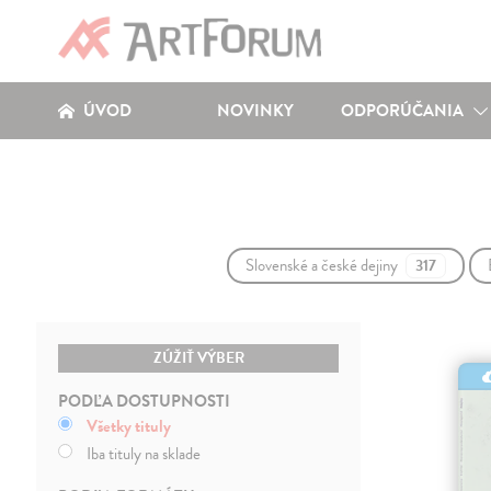
ÚVOD
NOVINKY
ODPORÚČANIA
Slovenské a české dejiny
317
ZÚŽIŤ VÝBER
PODĽA DOSTUPNOSTI
Všetky tituly
Iba tituly na sklade