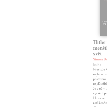
Hitler
menší
svět
Simms B
kniha
Přestože A
nejlépe p
postavám h
nejdůležit
že o něm 
vysvětluj
Hitler se
rozšířen