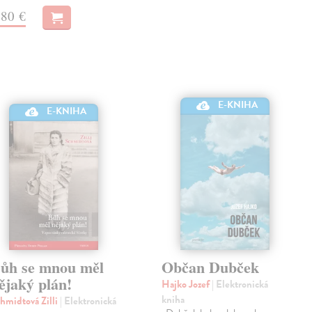
,80 €
E-KNIHA
E-KNIHA
ůh se mnou měl
Občan Dubček
ějaký plán!
Hajko Jozef
| Elektronická
kniha
hmidtová Zilli
| Elektronická