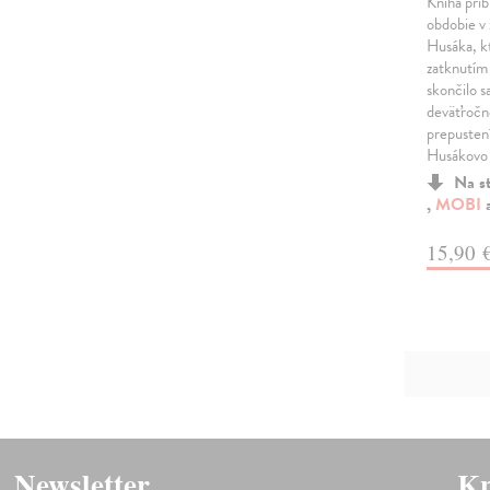
Kniha pribl
obdobie v
Husáka, kt
zatknutím 
skončilo s
deväťročne
prepusten
Husákovo 
Na s
,
MOBI
15,90 
Newsletter
Kn