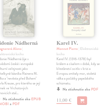
idonie Nádherná
Karel IV.
agnerová Alena
|
Monnet Pierre
| Elektronická
ektronická kniha
kniha
donie Nádherná žije v
Karel IV. (1316-1378) byl
vědomí české i evropské
králem a císařem v době, kdy se
lturní veřejnosti jako
křesťanství ocitlo v krizi a
ítelkyně básníka Rainera M.
Evropou zmítaly mor, stoletá
lka a "nevěsta před Bohem"
válka a počátky papežského
rla Krause, pro kterého se její
schizmatu.
mek ve Vrchotových
Na stiahnutie ako
PDF
novicích stal…
Na stiahnutie ako
EPUB
11,00 €
MOBI
a
PDF