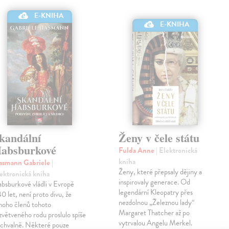
E-KNIHA
E-KNIHA
kandální
Ženy v čele státu
absburkové
Fulda Anne
| Elektronická
kniha
asmann Gabriele
|
Ženy, které přepsaly dějiny a
ektronická kniha
inspirovaly generace. Od
bsburkové vládli v Evropě
legendární Kleopatry přes
0 let, není proto divu, že
nezdolnou „Železnou lady“
oho členů tohoto
Margaret Thatcher až po
zvětveného rodu proslulo spíše
vytrvalou Angelu Merkel.
chvalně. Některé pouze