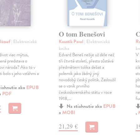
O tom Benešovi
C
József
| Elektronická
Kosatík Pavel
| Elektronická
Ra
kniha
kn
život viac mýtus,
Edvard Beneš nežije už déle než
V 
nená predstava o
tři čtvrtě století, přesto zůstává
kr
ovi národa? Ako to v
předmětem tolika debat a
cí
i bolo s jeho vzťahmi a
polemik jako žádný jiný
st
novodobý český politik. Zasloužil
pl
se o vznik prvního
ho
tiahnutie ako
EPUB
československého státu v roce
ne
a
PDF
1918,…
fu
Na stiahnutie ako
EPUB
€
a
MOBI
,
21,29 €
1