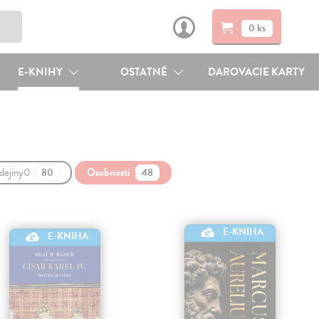
0 ks
E-KNIHY
OSTATNÉ
DAROVACIE KARTY
 dejiny0
Osobnosti
80
48
E-KNIHA
E-KNIHA