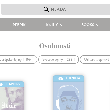
REBRÍK
KNIHY
BOOKS
Osobnosti
Európske dejiny
Svetové dejiny
Military (vojenské
106
288
E-KNIHA
E-KNIHA