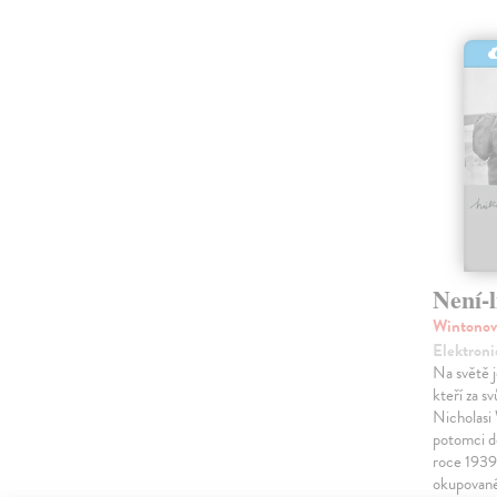
Není-
Wintonov
Elektroni
Na světě j
kteří za sv
Nicholasi 
potomci dě
roce 1939 
okupované