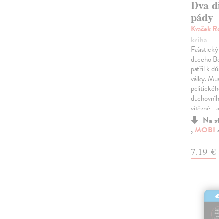
Dva d
pády
Kvaček R
kniha
Fašistický
duceho Be
patřil k d
války. Muss
politickéh
duchovního
vítězné - 
Na s
,
MOBI
7,19 €