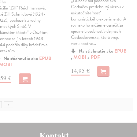
„Dubček bol podobne ako
iha
Gorbačov predchnutý vierou v
cilie "Zilli" Reichmannová,
uskutočniteľnosť
ké Zilli Schmidtová (1924-
komunistického experimentu. A
22), pocházela z rodiny
rovnako ho môžeme označiť za
meckých Sintů. V
ojedinelú osobnosť v dejinách
ikánském táboře" v Osvětimi-
Československa, ktorá svoju
ezince se jí v letech 1943-
vieru poctivo…
44 podařilo díky krádežím a
ontaktům…
Na stiahnutie ako
EPUB
,
MOBI
a
PDF
Na stiahnutie ako
EPUB
MOBI
14,95 €
,59 €
»
Kontakt