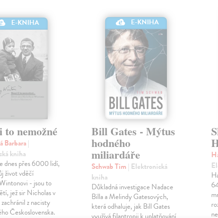
E-KNIHA
E-KNIHA
li to nemožné
Bill Gates - Mýtus
S
hodného
H
á Barbara
|
miliardáře
cká kniha
H
e dnes přes 6000 lidí,
El
Schwab Tim
| Elektronická
ůj život vděčí
Ha
kniha
Wintonovi - jsou to
64
Důkladná investigace Nadace
tí, jež sir Nicholas v
mn
Billa a Melindy Gatesových,
zachránil z nacisty
ro
která odhaluje, jak Bill Gates
ho Československa.
ne
využívá filantropii k uplatňování