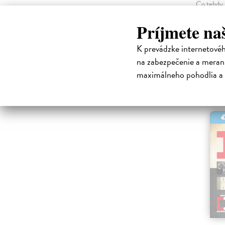
Co tehdy 
Na s
Príjmete na
,
MOBI
K prevádzke internetové
10,62 
na zabezpečenie a merani
maximálneho pohodlia a 