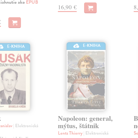
tiahnutie ako
EPUB
16,90 €
8
€
E-KNIHA
E-KNIHA
k
Napoleon: general,
B
mýtus, štátnik
n
anislav
| Elektronická
Lentz Thierry
| Elektronická
Sc