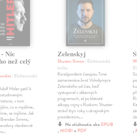
 - Nic
Zelenskyj
S
ho než celý
Shuster Simon
| Elektronická
W
kniha
El
Korešpondent časopisu Time
Si
rendan
| Elektronická
zaznamenáva život Volodymyra
po
Zelenského od čias, keď
ku
dolf Hitler patří k
vystupoval v zábavných
př
rostudovaným
programoch, až po blatisté
Ri
istorie, v tom
zákopy vojny s Ruskom. Shuster
Ka
ějším, co si myslíme,
strávil štyri roky s ukrajinským
zá
víme, se mýlíme. Jak
prezidentom,…
Ja
e Brendan Simms,
Na stiahnutie ako
EPUB
 navzdory všeobecně
,
MOBI
a
PDF
,
ému…