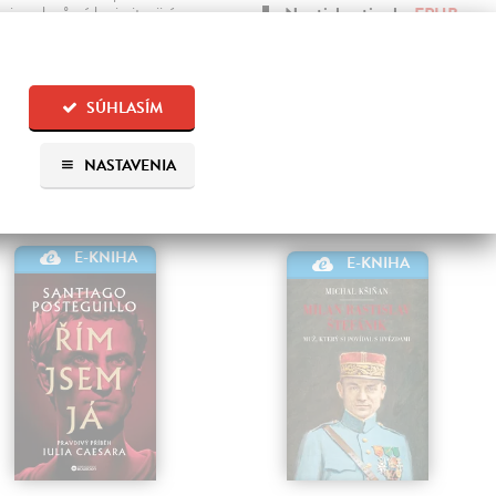
scinovaly různé kuriozity, jiní
Na stiahnutie ako
EPUB
ekročili hranici šílenství.
,
MOBI
a
PDF
Na stiahnutie ako
EPUB
15,00 €
MOBI
a
PDF
SÚHLASÍM
,59 €
NASTAVENIA
E-KNIHA
E-KNIHA