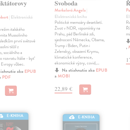
iktátorovy
Svoboda
Ř
Merkelová Angela
|
Po
Elektronická kniha
El
obert
| Elektronická
Politické memoáry desetiletí.
Ro
Život v NDR, vzpomínky na
Ří
 režim italského
Prahu, pád Berlínské zdi,
má
nita Mussoliniho
sjednocení Německa, Obama,
ůsledkům první světové
Trump i Biden, Putin i
olini těžil z
,
Zelenskyj, obsazení Krymu,
o, sociálního a
klimatické konference,
 rozvratu Itálie - byť
1
ekonomické výzvy, covid,…
a Evropy vůbec.
Na stiahnutie ako
EPUB
tiahnutie ako
EPUB
a
MOBI
a
PDF
22,89 €
E-KNIHA
E-KNIHA