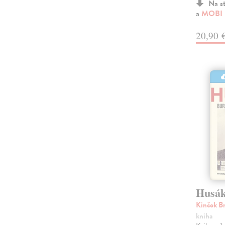
Na s
a
MOBI
20,90 
Husá
Kinčok Br
kniha