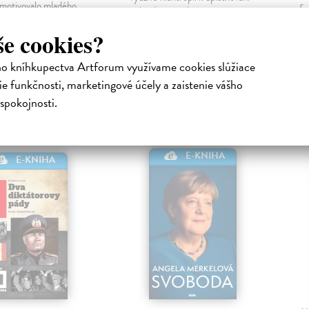
motivovalo mladého…
fa
politické moci bez
tiahnutie ako
EPUB
př
odpovědnosti. Bill Gates se díky
še cookies?
a
PDF
svým filantropickým akti­vitám…
,
Na stiahnutie ako
EPUB
ho kníhkupectva Artforum využívame cookies slúžiace
€
a
MOBI
9
e funkčnosti, marketingové účely a zaistenie vášho
13,70 €
spokojnosti.
E-KNIHA
E-KNIHA