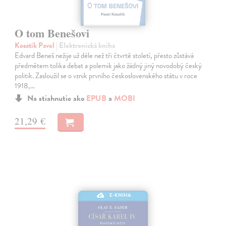
O tom Benešovi
Kosatík Pavel
| Elektronická kniha
Edvard Beneš nežije už déle než tři čtvrtě století, přesto zůstává
předmětem tolika debat a polemik jako žádný jiný novodobý český
politik. Zasloužil se o vznik prvního československého státu v roce
1918,…
Na stiahnutie ako
EPUB
a
MOBI
21,29 €
E-KNIHA