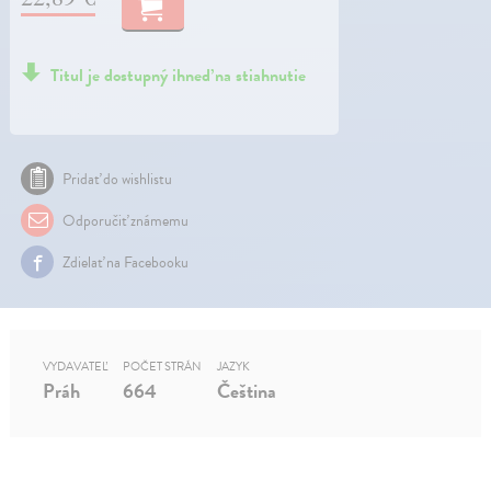
Titul je dostupný ihneď na stiahnutie
Pridať do wishlistu
Odporučiť známemu
Zdielať na Facebooku
VYDAVATEĽ
POČET STRÁN
JAZYK
Práh
664
Čeština