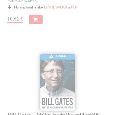
motivovalo mladého…
Na stiahnutie ako
EPUB
,
MOBI
a
PDF
10,62 €
E-KNIHA
Bill Gates - Mýtus hodného miliardáře