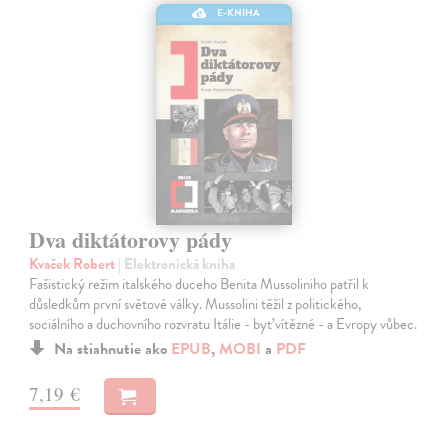
E-KNIHA
Dva diktátorovy pády
Kvaček Robert
| Elektronická kniha
Fašistický režim italského duceho Benita Mussoliniho patřil k
důsledkům první světové války. Mussolini těžil z politického,
sociálního a duchovního rozvratu Itálie - byť vítězné - a Evropy vůbec.
Na stiahnutie ako
EPUB
,
MOBI
a
PDF
7,19 €