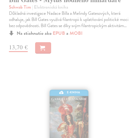
Schwab Tim
| Elektronická kniha
Důkladná investigace Nadace Billa a Melindy Gatesových, která
odhaluje, jak Bill Gates využívá filantropii k uplatňování politické moci
bez odpovědnosti. Bill Gates se díky svým filantropickým akti­vitám…
Na stiahnutie ako
EPUB
a
MOBI
13,70 €
E-KNIHA