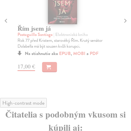
Řím jsem já
B
m
Posteguillo Santiago
| Elektronická kniha
Rok 77 před Kristem, starověký Řím. Krutý senátor
Sc
Dolabella má být souzen kvůli korupci.
Důk
Gat
Na stiahnutie ako
EPUB
,
MOBI
a
PDF
fila
17,00 €
13
High-contrast mode
Čitatelia s podobným vkusom si
kúpili aj: