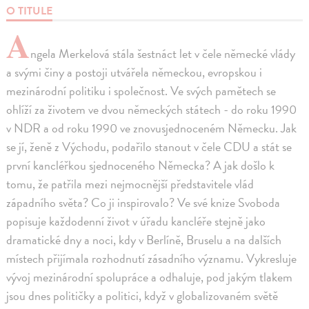
O TITULE
A
ngela Merkelová stála šestnáct let v čele německé vlády
a svými činy a postoji utvářela německou, evropskou i
mezinárodní politiku i společnost. Ve svých pamětech se
ohlíží za životem ve dvou německých státech - do roku 1990
v NDR a od roku 1990 ve znovusjednoceném Německu. Jak
se jí, ženě z Východu, podařilo stanout v čele CDU a stát se
první kancléřkou sjednoceného Německa? A jak došlo k
tomu, že patřila mezi nejmocnější představitele vlád
západního světa? Co ji inspirovalo? Ve své knize Svoboda
popisuje každodenní život v úřadu kancléře stejně jako
dramatické dny a noci, kdy v Berlíně, Bruselu a na dalších
místech přijímala rozhodnutí zásadního významu. Vykresluje
vývoj mezinárodní spolupráce a odhaluje, pod jakým tlakem
jsou dnes političky a politici, když v globalizovaném světě