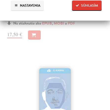
Štúr
NASTAVENIA
SÚHLASÍM
Demmel József
| Elektronická kniha
Je Štúrov život viac mýtus, alebo vysnená predstava o zakladateľovi
národa? Ako to v skutočnosti bolo s jeho vzťahmi a láskou?
Na stiahnutie ako
EPUB
,
MOBI
a
PDF
17,50 €
E-KNIHA