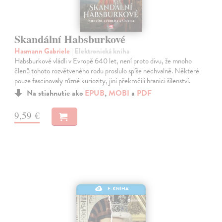
Skandální Habsburkové
Hasmann Gabriele
| Elektronická kniha
Habsburkové vládli v Evropě 640 let, není proto divu, že mnoho
členů tohoto rozvětveného rodu proslulo spíše nechvalně. Některé
pouze fascinovaly různé kuriozity, jiní překročili hranici šílenství.
Na stiahnutie ako
EPUB
,
MOBI
a
PDF
9,59 €
E-KNIHA