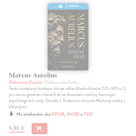
E-KNIHA
Marcus Aurelius
Robertson Donald
| Elektronická kniha
Tento románový životopis oživuje odkaz Marka Aurelia (121–180 n. l.)
pro novou generaci čtenářů skrze zkoumání císařovy fascinující
psychologické cesty. Donald J. Robertson zkoumá Markovy vztahy s
klíčovými…
Na stiahnutie ako
EPUB
,
MOBI
a
PDF
9,80 €