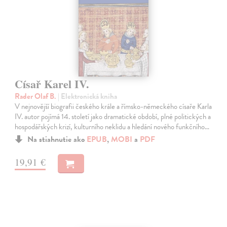
Císař Karel IV.
Rader Olaf B.
| Elektronická kniha
V nejnovější biografii českého krále a římsko-německého císaře Karla
IV. autor pojímá 14. století jako dramatické období, plné politických a
hospodářských krizí, kulturního neklidu a hledání nového funkčního…
Na stiahnutie ako
EPUB
,
MOBI
a
PDF
19,91 €