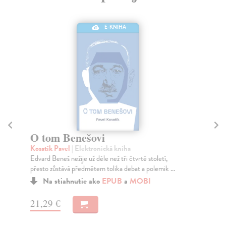
E-KNIHA
O tom Benešovi
Ř
Kosatík Pavel
| Elektronická kniha
Pos
Edvard Beneš nežije už déle než tři čtvrtě století,
Rok
přesto zůstává předmětem tolika debat a polemik ...
Dol
Na stiahnutie ako
EPUB
a
MOBI
21,29 €
17