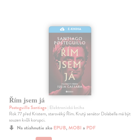
E-KNIHA
Řím jsem já
Posteguillo Santiago
| Elektronická kniha
Rok 77 před Kristem, starověký Řím. Krutý senátor Dolabella má být
souzen kvůli korupci.
Na stiahnutie ako
EPUB
,
MOBI
a
PDF