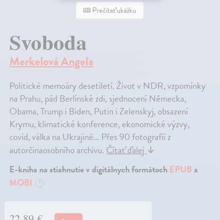
Prečítať ukážku
Svoboda
Merkelová Angela
Politické memoáry desetiletí. Život v NDR, vzpomínky
na Prahu, pád Berlínské zdi, sjednocení Německa,
Obama, Trump i Biden, Putin i Zelenskyj, obsazení
Krymu, klimatické konference, ekonomické výzvy,
covid, válka na Ukrajině… Přes 90 fotografií z
autorčinaosobního archivu.
Čítať ďalej
↓
E-kniha na stiahnutie v digitálnych formátoch
EPUB
a
MOBI
?
22,89 €