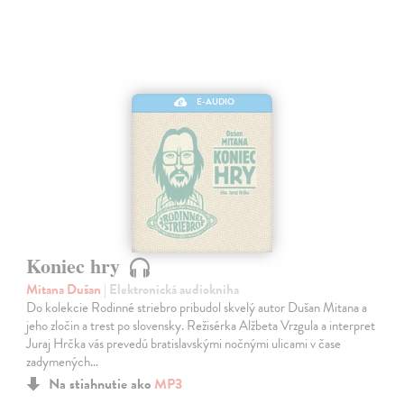
E-AUDIO
Koniec hry
Mitana Dušan
| Elektronická audiokniha
Do kolekcie Rodinné striebro pribudol skvelý autor Dušan Mitana a
jeho zločin a trest po slovensky. Režisérka Alžbeta Vrzgula a interpret
Juraj Hrčka vás prevedú bratislavskými nočnými ulicami v čase
zadymených…
Na stiahnutie ako
MP3