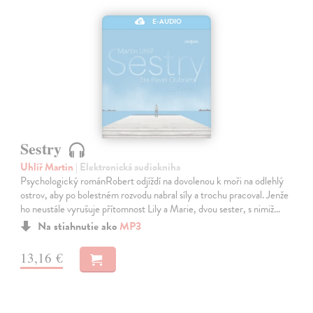
E-AUDIO
Sestry
Uhlíř Martin
| Elektronická audiokniha
Psychologický románRobert odjíždí na dovolenou k moři na odlehlý
ostrov, aby po bolestném rozvodu nabral síly a trochu pracoval. Jenže
ho neustále vyrušuje přítomnost Lily a Marie, dvou sester, s nimiž…
Na stiahnutie ako
MP3
13,16 €