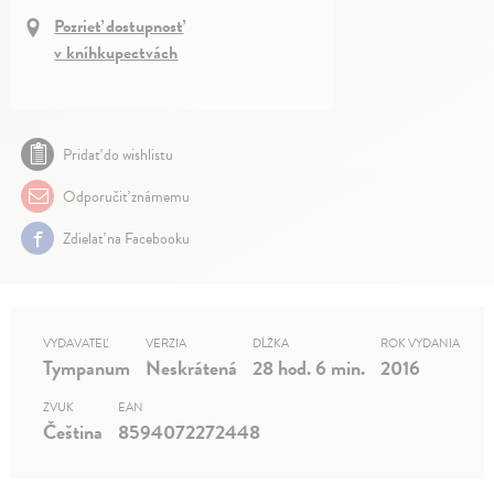
Pozrieť dostupnosť
v kníhkupectvách
Pridať do wishlistu
Odporučiť známemu
Zdielať na Facebooku
VYDAVATEĽ
VERZIA
DĹŽKA
ROK VYDANIA
Tympanum
Neskrátená
28 hod. 6 min.
2016
ZVUK
EAN
Čeština
8594072272448