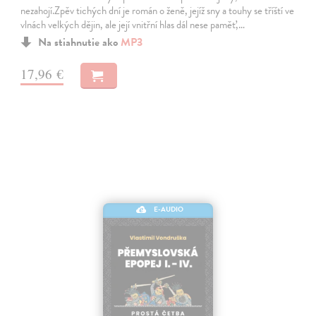
nezahojí.Zpěv tichých dní je román o ženě, jejíž sny a touhy se tříští ve
vlnách velkých dějin, ale její vnitřní hlas dál nese paměť,…
Na stiahnutie ako
MP3
17,96 €
E-AUDIO