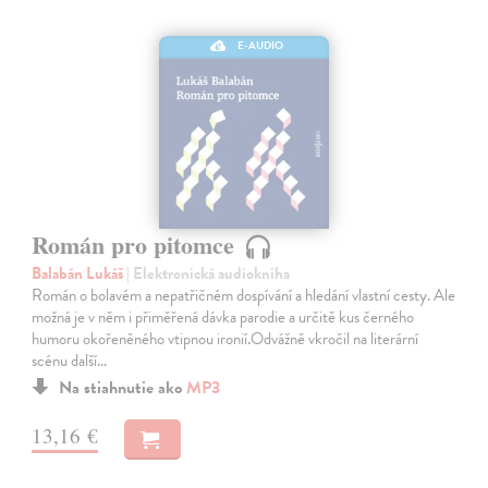
E-AUDIO
Román pro pitomce
Balabán Lukáš
| Elektronická audiokniha
Román o bolavém a nepatřičném dospívání a hledání vlastní cesty. Ale
možná je v něm i přiměřená dávka parodie a určitě kus černého
humoru okořeněného vtipnou ironií.Odvážně vkročil na literární
scénu další…
Na stiahnutie ako
MP3
13,16 €