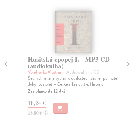
Husitská epopej I. - MP3 CD
H
(audiokniha)
(
Vondruška Vlastimil
| Audiokniha na CD
Von
Sedmidílná sága vypráví o událostech slavné i pohnuté
Sed
doby 15. století v Českém království. Historic...
dob
Zasielame do 12 dní
Za
18,24 €
18
18,80 €
18
?