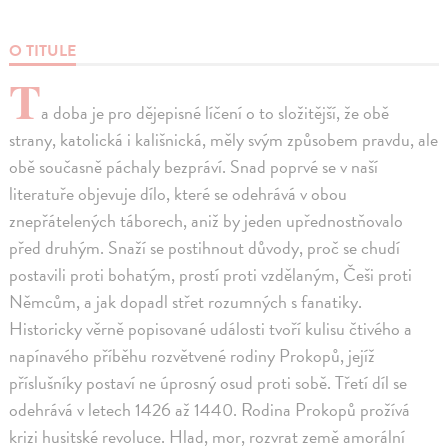
O TITULE
T
a doba je pro dějepisné líčení o to složitější, že obě
strany, katolická i kališnická, měly svým způsobem pravdu, ale
obě současně páchaly bezpráví. Snad poprvé se v naší
literatuře objevuje dílo, které se odehrává v obou
znepřátelených táborech, aniž by jeden upřednostňovalo
před druhým. Snaží se postihnout důvody, proč se chudí
postavili proti bohatým, prostí proti vzdělaným, Češi proti
Němcům, a jak dopadl střet rozumných s fanatiky.
Historicky věrně popisované události tvoří kulisu čtivého a
napínavého příběhu rozvětvené rodiny Prokopů, jejíž
příslušníky postaví ne úprosný osud proti sobě. Třetí díl se
odehrává v letech 1426 až 1440. Rodina Prokopů prožívá
krizi husitské revoluce. Hlad, mor, rozvrat země amorální