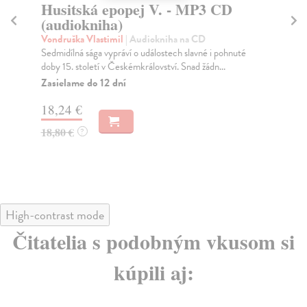
Husitská epopej V. - MP3 CD
H
(audiokniha)
(
Vondruška Vlastimil
| Audiokniha na CD
Von
Sedmidílná sága vypráví o událostech slavné i pohnuté
Sed
doby 15. století v Českémkrálovství. Snad žádn...
dob
Zasielame do 12 dní
Za
18,24 €
18
18,80 €
18
?
High-contrast mode
Čitatelia s podobným vkusom si
kúpili aj: