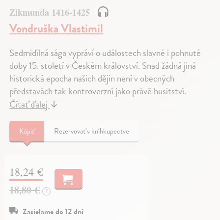
Zikmunda 1416-1425
Vondruška Vlastimil
Sedmidílná sága vypráví o událostech slavné i pohnuté
doby 15. století v Českém království. Snad žádná jiná
historická epocha našich dějin není v obecných
představách tak kontroverzní jako právě husitství.
Čítať ďalej
↓
Kúpiť
Rezervovať v kníhkupectve
18,24 €
18,80 €
?
Zasielame do 12 dní