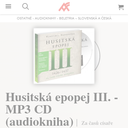
OSTATNÉ
-
AUDIOKNIHY
-
BELETRIA – SLOVENSKÁ A ČESKÁ
Husitská epopej III. -
MP3 CD
(audiokniha)
Za časů císaře