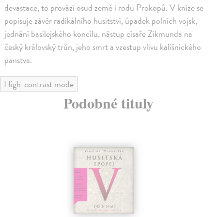
devastace, to provází osud země i rodu Prokopů. V knize se
popisuje závěr radikálního husitství, úpadek polních vojsk,
jednání basilejského koncilu, nástup císaře Zikmunda na
český královský trůn, jeho smrt a vzestup vlivu kališnického
panstva.
High-contrast mode
Podobné tituly