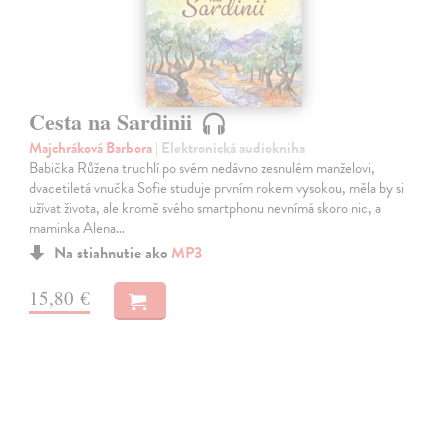
Cesta na Sardinii
Majchráková Barbora
| Elektronická audiokniha
Babička Růžena truchlí po svém nedávno zesnulém manželovi,
dvacetiletá vnučka Sofie studuje prvním rokem vysokou, měla by si
užívat života, ale kromě svého smartphonu nevnímá skoro nic, a
maminka Alena…
Na stiahnutie ako
MP3
15,80 €