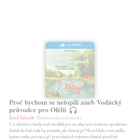
E-AUDIO
Proč bychom se netopili aneb Vodácký
průvodce pro Ofélii
Šmíd Zdeněk
| Elektronická audiokniha
Co všechno mladý muž neudělá pro to, aby svou krásnou vyvolenou
dostal do lodi, kde by poznala, jak úžasný je! Na schůzku nosí pádlo,
kytaru nebo provaz a při procházkách městem hlasitě předčítá