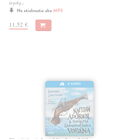
úryvky…
Na stiahnutie ako
MP3
11,52 €
E-AUDIO