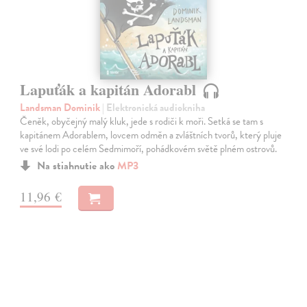
Lapuťák a kapitán Adorabl
Landsman Dominik
| Elektronická audiokniha
Čeněk, obyčejný malý kluk, jede s rodiči k moři. Setká se tam s
kapitánem Adorablem, lovcem odměn a zvláštních tvorů, který pluje
ve své lodi po celém Sedmimoří, pohádkovém světě plném ostrovů.
Na stiahnutie ako
MP3
11,96 €