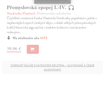
Přemyslovská epopej I.-IV.
Vondruška Vlastimil
| Elektronická audiokniha
Čtyřdílná románová freska Vlastimila Vondrušky pojednává o jedné z
nejslavnějších epoch českých dějin, o době velkých přemyslovských
králů.Historická sága začíná v českém knížectví rozvráceném
rodovými…
Na stiahnutie ako
MP3
39,96 €
ZOBRAZIŤ ĎALŠIE Z KATEGÓRIE BELETRIA – SLOVENSKÉ A ČESKÉ
AUDIOKNIHY