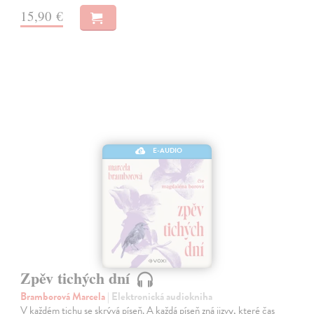
15,90 €
E-AUDIO
Zpěv tichých dní
Bramborová Marcela
| Elektronická audiokniha
V každém tichu se skrývá píseň. A každá píseň zná jizvy, které čas