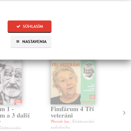
 aj:
SÚHLASÍM
NASTAVENIA
-AUDIO
E-AUDIO
m 1 -
Fimfárum 4 Tři
Al
m a 3 další
veteráni
"S
y
9
Werich Jan
| Elektronická
audiokniha
 Elektronická
Zin