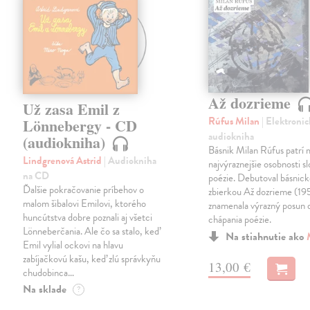
Až dozrieme
Už zasa Emil z
Rúfus Milan
| Elektronic
Lönnebergy - CD
audiokniha
(audiokniha)
Básnik Milan Rúfus patrí 
Lindgrenová Astrid
| Audiokniha
najvýraznejšie osobnosti s
na CD
poézie. Debutoval básnic
Ďalšie pokračovanie príbehov o
zbierkou Až dozrieme (19
malom šibalovi Emilovi, ktorého
znamenala výrazný posun
huncútstva dobre poznali aj všetci
chápania poézie.
Lönneberčania. Ale čo sa stalo, keď
Na stiahnutie ako
Emil vylial ockovi na hlavu
zabíjačkovú kašu, keď zlú správkyňu
13,00 €
chudobinca…
Na sklade
?