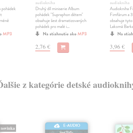
audiokniha
audiokniha
um pohádek
Druhý díl miniserie Album
Audiokniha F
t
pohádek "Supraphon dětem"
Fimfárum a 3 
 méně
obsahuje šest dramatizovaných
obsahuje tyto
pohádek pro malé i...
Lakomá Barka 
ko
MP3
Na stiahnutie ako
MP3
Na stia
2,76 €
3,96 €
Ďalšie z kategórie detské audioknih
E-AUDIO
novinka