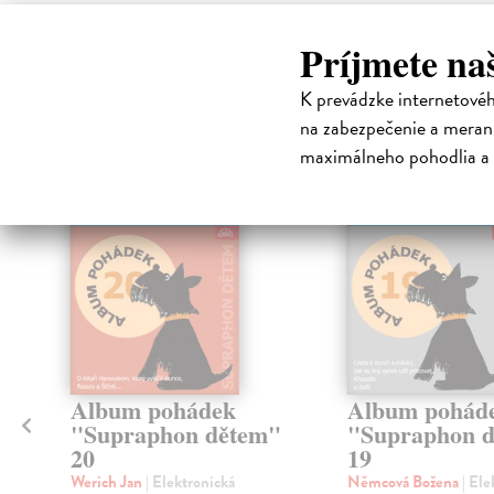
High-contrast mode
Príjmete na
Čit
K prevádzke internetové
na zabezpečenie a merani
maximálneho pohodlia a 
E-AUDIO
E-AUDIO
Album pohádek
Album pohád
"Supraphon dětem"
"Supraphon 
20
19
a
Werich Jan
| Elektronická
Němcová Božena
| Ele