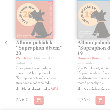
Album pohádek
Album pohád
"Supraphon dětem"
"Supraphon 
20
19
Werich Jan
| Elektronická
Němcová Božena
| Ele
audiokniha
audiokniha
í
Z naší původně zamýšlené
V již 19. dílu řady Alb
miniserie Album pohádek
"Supraphon dětem" opě
"Supraphon dětem" se časem
představujeme známé i
stala docela početná řad...
známé pohádky z ...
Na stiahnutie ako
MP3
Na stiahnutie a
2,76 €
2,76 €