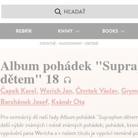
REBRÍK
KNIHY
BOOKS
OSTATNÉ
-
AUDIOKNIHY
-
DETSKÉ
Album pohádek "Supr
dětem" 18
Čapek Karel
,
Werich Jan
,
Čtvrtek Václav
,
Grym 
Barchánek Josef
,
Ksándr Ota
Pro osmnáctý díl naší řady Album pohádek "Supraphon dětem" 
další výběr známých i méně známých pohádek; pohádek, kter
vyprávění pana Wericha a v našem titulu je vypráví neméně p