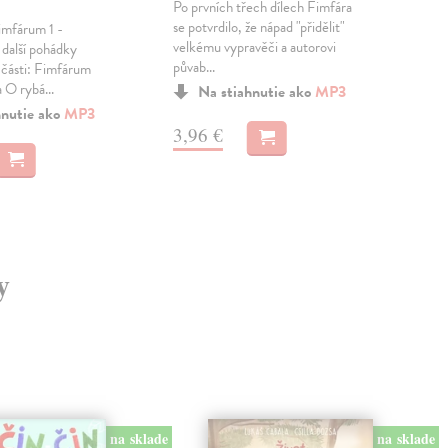
Po prvních třech dílech Fimfára
Ele
se potvrdilo, že nápad "přidělit"
imfárum 1 -
Dev
velkému vypravěči a autorovi
další pohádky
poh
půvab...
 části: Fimfárum
zač
O rybá...
pade
Na stiahnutie ako
MP3
hnutie ako
MP3
3,96 €
3,
y
na sklade
na sklade