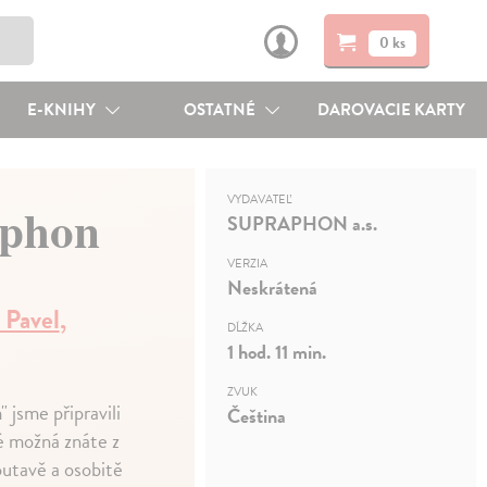
0 ks
E-KNIHY
OSTATNÉ
DAROVACIE KARTY
VYDAVATEĽ
aphon
SUPRAPHON a.s.
VERZIA
Neskrátená
Pavel
,
DĹŽKA
1 hod. 11 min.
ZVUK
jsme připravili
Čeština
é možná znáte z
outavě a osobitě