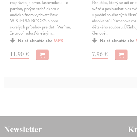
rozprávka je prvou lastovičkou – ó
Broučka, který se učí ori
pardon, prvým vrabčiakom v
světě a poslouchat hlas sv
audioknižnom vydavateľstve
v podání současných členů
WISTERIA BOOKS plnom
absolventů Dismanova roz
skvelých príbehov pre deti. Veríme,
dětského souboru.Účinkuj
že urobí radosť dnešným…
členové…
Na stiahnutie ako
MP3
Na stiahnutie ako
11,90 €
7,96 €
Newsletter
Kn