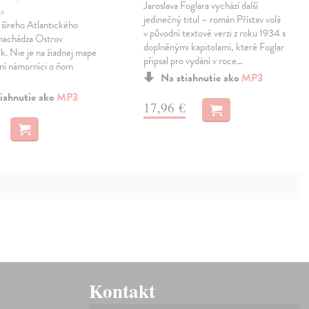
Jaroslava Foglara vychází další
a
jedinečný titul – román Přístav volá
 šíreho Atlantického
v původní textové verzi z roku 1934 s
 nachádza Ostrov
doplněnými kapitolami, které Foglar
k. Nie je na žiadnej mape
připsal pro vydání v roce…
ení námorníci o ňom
Na stiahnutie ako
MP3
iahnutie ako
MP3
17,96 €
Kontakt