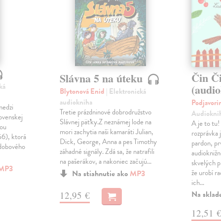
Čin Č
Slávna 5 na úteku
ká
(audi
Blytonová Enid
| Elektronická
audiokniha
Podjavori
medzi
Tretie prázdninové dobrodružstvo
Audiokni
lovenskej
Slávnej päťky.Z neznámej lode na
A je to tu
kou
mori zachytia naši kamaráti Julian,
rozprávka 
56), ktorá
Dick, George, Anna a pes Timothy
pardon, p
 dobového
záhadné signály. Zdá sa, že natrafili
audiokniž
na pašerákov, a nakoniec začujú…
skvelých p
MP3
že urobí r
Na stiahnutie ako
MP3
ich…
Na sklad
12,95 €
12,51 