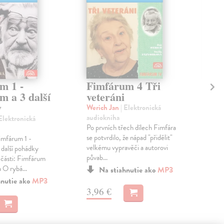
m 1 -
Fimfárum 4 Tři
Al
m a 3 další
veteráni
"S
y
9
Werich Jan
| Elektronická
audiokniha
 Elektronická
Zin
Po prvních třech dílech Fimfára
Ele
se potvrdilo, že nápad "přidělit"
imfárum 1 -
Dev
velkému vypravěči a autorovi
další pohádky
poh
půvab...
 části: Fimfárum
zač
O rybá...
pade
Na stiahnutie ako
MP3
hnutie ako
MP3
3,96 €
3,