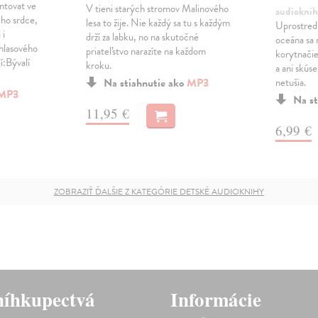
entovat ve
V tieni starých stromov Malinového
audioknih
ého srdce,
lesa to žije. Nie každý sa tu s každým
Uprostred
 i
drží za labku, no na skutočné
oceána sa
hlasového
priateľstvo narazíte na každom
korytnačie
í:Bývalí
kroku.
a ani skús
Na stiahnutie ako
MP3
netušia.
MP3
Na st
11,95 €
6,99 €
ZOBRAZIŤ ĎALŠIE Z KATEGÓRIE DETSKÉ AUDIOKNIHY
íhkupectvá
Informácie