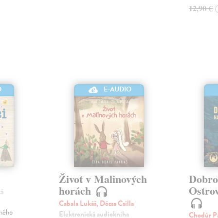
12,90 €
O
E-AUDIO
Život v Malinových
Dobro
horách
Ostro
ká
Cabala Lukáš, Dózsa Csilla
|
dného
Elektronická audiokniha
Chodúr P