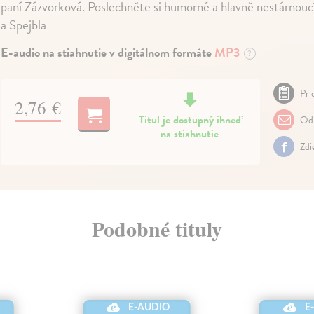
paní Zázvorková. Poslechněte si humorné a hlavně nestárnou
a Spejbla
E-audio na stiahnutie v digitálnom formáte
MP3
?
Pri
2,76 €
Titul je dostupný ihneď
Odp
na stiahnutie
Zdi
Podobné tituly
E-AUDIO
E