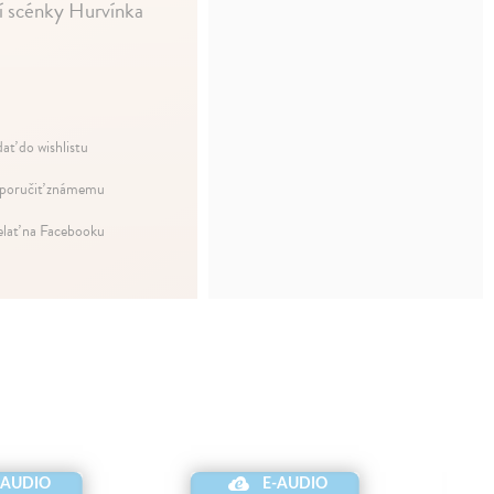
cí scénky Hurvínka
dať do wishlistu
oručiť známemu
elať na Facebooku
-AUDIO
E-AUDIO