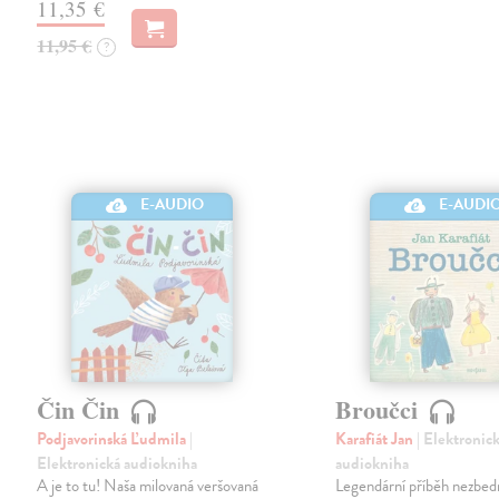
11,35 €
11,95 €
?
E-AUDIO
E-AUDI
Čin Čin
Broučci
Podjavorinská Ľudmila
|
Karafiát Jan
| Elektronic
Elektronická audiokniha
audiokniha
A je to tu! Naša milovaná veršovaná
Legendární příběh nezbe