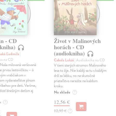
in - CD
Život v Malinových
okniha)
horách - CD
(audiokniha)
nská Ľudmila
|
ha na CD
Cabala Lukáš
| Audiokniha na CD
! Naša milovaná veršovaná
V tieni starých stromov Malinového
je prvou lastovičkou – ó
lesa to žije. Nie každý sa tu s každým
rvým vrabčiakom v
drží za labku, no na skutočné
nom vydavateľstve plnom
priateľstvo narazíte na každom
ríbehov pre deti. Veríme,
kroku.
adosť dnešným deťom aj
Na sklade
?
12,56 €
e
?
12,95 €
€
?