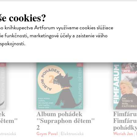
še cookies?
atelia s podobným vkusom si kúpili
ho kníhkupectva Artforum využívame cookies slúžiace
e funkčnosti, marketingové účely a zaistenie vášho
spokojnosti.
E-AUDIO
E
ek
Album pohádek
Fimfáru
dětem"
"Supraphon dětem"
Fimfáru
2
pohádk
ktronická
Grym Pavel
| Elektronická
Werich Jan
|