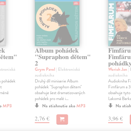
ek
Album pohádek
Fimfáru
dětem"
"Supraphon dětem"
Fimfáru
2
pohádk
ktronická
Grym Pavel
| Elektronická
Werich Jan
|
audiokniha
audiokniha
um pohádek
Druhý díl miniserie Album
Audiokniha F
t
pohádek "Supraphon dětem"
Fimfárum a 3 
 méně
obsahuje šest dramatizovaných
obsahuje tyto
pohádek pro malé i...
Lakomá Barka 
ko
MP3
Na stiahnutie ako
MP3
Na stia
2,76 €
3,96 €