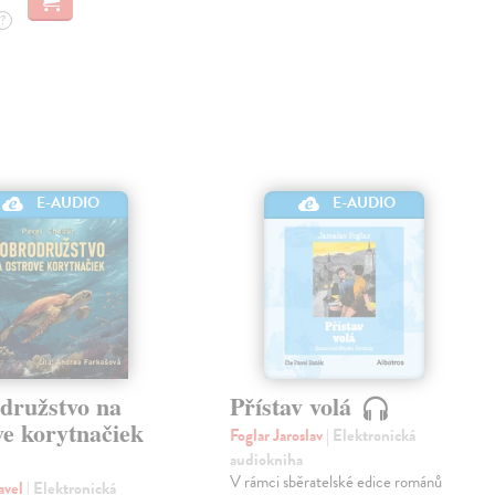
?
E-AUDIO
E-AUDIO
družstvo na
Přístav volá
ve korytnačiek
Foglar Jaroslav
| Elektronická
audiokniha
V rámci sběratelské edice románů
avel
| Elektronická