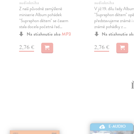
audiokniha
audiokniha
Z naší původně zamýšlené
V již 19. dílu řady Alb
miniserie Album pohádek
"Supraphon dětem" opě
"Supraphon dětem" se časem
představujeme známé i
stala docela početná řad...
známé pohádky z ...
Na stiahnutie ako
MP3
Na stiahnutie a
2,76 €
2,76 €
E-AUDIO