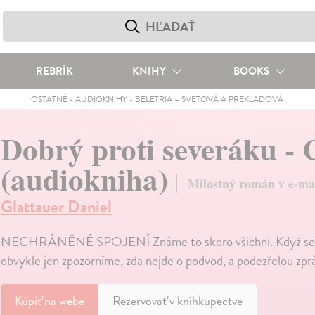
REBRÍK
KNIHY
BOOKS
OSTATNÉ
-
AUDIOKNIHY
-
BELETRIA – SVETOVÁ A PREKLADOVÁ
Dobrý proti severáku 
(audiokniha)
Milostný román v e-mai
Glattauer Daniel
NECHRÁNĚNÉ SPOJENÍ Známe to skoro všichni. Když se v n
obvykle jen zpozorníme, zda nejde o podvod, a podezřelou zp
Kúpiť
na webe
Rezervovať v kníhkupectve