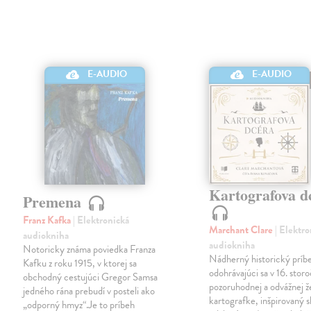
E-AUDIO
E-AUDIO
Kartografova d
Premena
Franz Kafka
| Elektronická
Marchant Clare
| Elektr
audiokniha
audiokniha
Notoricky známa poviedka Franza
Nádherný historický príb
Kafku z roku 1915, v ktorej sa
odohrávajúci sa v 16. storo
obchodný cestujúci Gregor Samsa
pozoruhodnej a odvážnej 
jedného rána prebudí v posteli ako
kartografke, inšpirovaný
„odporný hmyz“.Je to príbeh