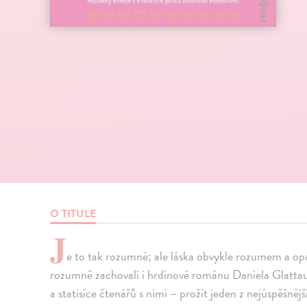
O TITULE
J
e to tak rozumné; ale láska obvykle rozumem a opa
rozumně zachovali i hrdinové románu Daniela Glattau
a statisíce čtenářů s nimi – prožít jeden z nejúspěšn