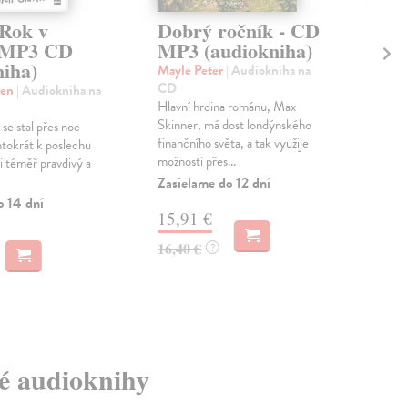
Rok v
Dobrý ročník - CD
Ko
- MP3 CD
MP3 (audiokniha)
(a
niha)
Mayle Peter
| Audiokniha na
Von
CD
CD
hen
| Audiokniha na
Hlavní hrdina románu, Max
Sci-
Skinner, má dost londýnského
kter
 se stal přes noc
finančního světa, a tak využije
Kolí
ntokrát k poslechu
možnosti přes...
i téměř pravdivý a
Zas
Zasielame do 12 dní
19
o 14 dní
15,91 €
20,
16,40 €
?
vé audioknihy