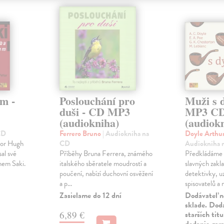
m -
Poslouchání pro
Muži s 
duši - CD MP3
MP3 C
(audiokniha)
(audiok
CD
Ferrero Bruno
| Audiokniha na
Doyle Arthu
tor Hugh
CD
Audiokniha 
al své
Příběhy Bruna Ferrera, známého
Předkládáme 
mem Saki.
italského sběratele moudrostí a
slavných zakla
poučení, nabízí duchovní osvěžení
detektivky, 
a p...
spisovatelů a m
Zasielame do 12 dní
Dodávateľ n
sklade. Doda
6,89 €
starších tit
dodanie gar