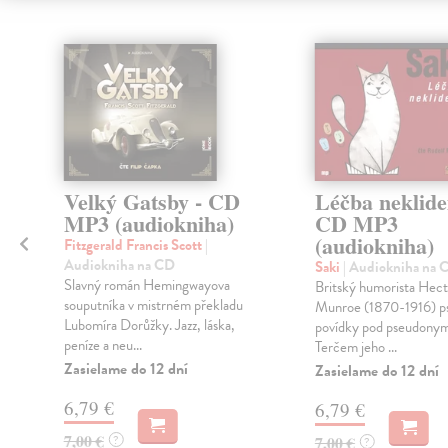
Velký Gatsby - CD
Léčba neklide
MP3 (audiokniha)
CD MP3
(audiokniha)
Fitzgerald Francis Scott
|
Audiokniha na CD
Saki
| Audiokniha na 
Slavný román Hemingwayova
Britský humorista Hec
souputníka v mistrném překladu
Munroe (1870-1916) ps
Lubomíra Dorůžky. Jazz, láska,
povídky pod pseudony
peníze a neu...
Terčem jeho ...
Zasielame do 12 dní
Zasielame do 12 dní
6,79 €
6,79 €
7,00 €
?
7,00 €
?