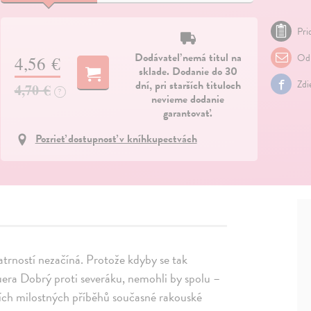
Pri
Dodávateľ nemá titul na
Odp
4,56 €
sklade. Dodanie do 30
dní, pri starších tituloch
Zdi
4,70 €
?
nevieme dodanie
garantovať.
Pozrieť dostupnosť v kníhkupectvách
trností nezačíná. Protože kdyby se tak
era Dobrý proti severáku, nemohli by spolu –
ějších milostných příběhů současné rakouské