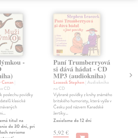
dýmkou -
Paní Trumberryová
Pí
D
si dává hádat - CD
(a
niha)
MP3 (audiokniha)
kol
CD
r Conan
|
Leacock Stephen
| Audiokniha
Píse
na CD
na CD
záko
k poslechu povídky
Vybrané povídky z knihy známého
žido
datelů klasické
britského humoristy, která vyšla v
prvo
uznávaných
Česku pod názvem Kanadské
i...
žertíky...
Na 
Dod
emá titul na
Zasielame do 12 dní
nie do 30 dní, pri
8,
uloch nevieme
5,92 €
antovať.