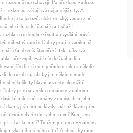
em rozumně nezachovají. Po překlepu v adrese
 si nakonec svěřují své nejtajnější city. A
dlouho je to jen svět elektronický; vedou z něj
ců, ale i do srdcí čtenářů a teď už i
rozhlasu rozhodla zařadit do vysílání právě
čství: milostný román Dobrý proti severáku už
tenářů (a hlavně: čtenářek), tak i díky své
 ohlas překvapil; vysíláním každého dílu
ahovanějším literárním pořadem roku a několik
vali do rozhlasu, zda by jim někdo nemohl
hned několik, ty hlavní poznáte okamžitě.
e Dobrý proti severáku románem v dobrém
klasické milostné romány v dopisech, a jeho
jí otázkami, jež nám nedávaly spát už dávno před
trně otvírám dveře do svého srdce? Kdo jsem
eřmi přišel až ke mně? Toužím po tom neznámém
 bojím vlastního silného citu? A chci, aby ráno