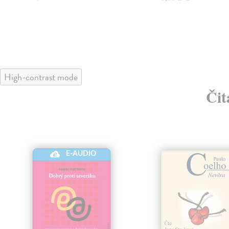
High-contrast mode
Čit
E-AUDIO