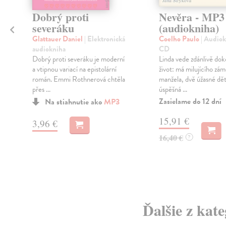
Dobrý proti
Nevěra - MP
severáku
(audiokniha)
Glattauer Daniel
| Elektronická
Coelho Paulo
| Audiok
audiokniha
CD
Dobrý proti severáku je moderní
Linda vede zdánlivě dok
a vtipnou variací na epistolární
život: má milujícího zá
román. Emmi Rothnerová chtěla
manžela, dvě úžasné dět
t
přes ...
úspěšná ...
Zasielame do 12 dní
Na stiahnutie ako
MP3
15,91 €
3,96 €
16,40 €
?
Ďalšie z kat