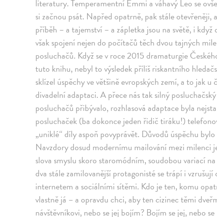
literatury. Temperamentní Emmi a váhavý Leo se ovš
si začnou psát. Napřed opatrně, pak stále otevřeněji, až
příběh – a tajemství – a zápletka jsou na světě, i když 
však spojení nejen do počítačů těch dvou tajných milen
posluchačů. Když se v roce 2015 dramaturgie Českého 
tuto knihu, nebyl to výsledek příliš riskantního hleda
sklízel úspěchy ve většině evropských zemí, a to jak u č
divadelní adaptaci. A přece nás tak silný posluchačský
posluchačů přibývalo, rozhlasová adaptace byla nejst
posluchaček (ba dokonce jeden řidič tiráku!) telefono
„uniklé“ díly aspoň povyprávět. Důvodů úspěchu bylo 
Navzdory dosud modernímu mailování mezi milenci j
slova smyslu skoro staromódním, soudobou variací na 
dva stále zamilovanější protagonisté se trápí i vzrušu
internetem a sociálními sítěmi. Kdo je ten, komu opa
vlastně já – a opravdu chci, aby ten cizinec těmi dv
návštěvníkovi, nebo se jej bojím? Bojím se jej, nebo se