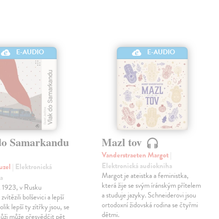
E-AUDIO
E-AUDIO
do Samarkandu
Mazl tov
Vanderstraeten Margot
|
Elektronická audiokniha
uzel
| Elektronická
Margot je ateistka a feministka,
a
která žije se svým íránským přítelem
k 1923, v Rusku
a studuje jazyky. Schneiderovi jsou
zvítězili bolševici a lepší
ortodoxní židovská rodina se čtyřmi
olik lepší ty zítřky jsou, se
dětmi.
 kůži může přesvědčit pět