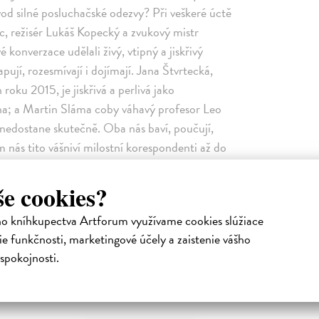
vod silné posluchačské odezvy? Při veškeré úctě
, režisér Lukáš Kopecký a zvukový mistr
 konverzace udělali živý, vtipný a jiskřivý
pují, rozesmívají i dojímají. Jana Štvrtecká,
oku 2015, je jiskřivá a perlivá jako
; a Martin Sláma coby váhavý profesor Leo
u nedostane skutečně. Oba nás baví, poučují,
 nás tito vášniví milostní korespondenti až do
 ke skutečnému přípitku, k opravdovému
a vzrušující poslech… Ludvík Němec Jeden
še cookies?
asné literatuře najít. Der Spiegel
ho kníhkupectva Artforum využívame cookies slúžiace
e funkčnosti, marketingové účely a zaistenie vášho
Podobné tituly
spokojnosti.