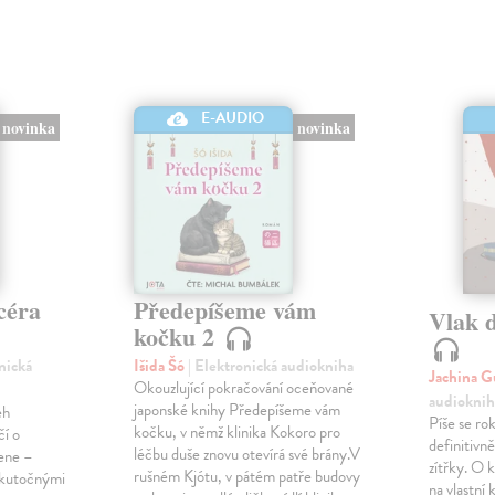
E-AUDIO
novinka
novinka
céra
Předepíšeme vám
Vlak 
kočku 2
onická
Išida Šó
| Elektronická audiokniha
Jachina G
Okouzlující pokračování oceňované
audioknih
japonské knihy Předepíšeme vám
eh
Píše se ro
kočku, v němž klinika Kokoro pro
čí o
definitivně 
léčbu duše znovu otevírá své brány.V
žene –
zítřky. O k
rušném Kjótu, v pátém patře budovy
 skutočnými
na vlastní