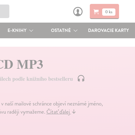
0 ks
E-KNIHY
OSTATNÉ
DAROVACIE KARTY
- CD MP3
lech podle knižního bestselleru
aší mailové schránce objeví neznámé jméno,
rávu raději vymažeme.
Čítať ďalej
↓