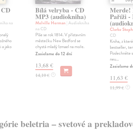
3 CD
Bílá velryba - CD
Merde! 
MP3 (audiokniha)
Paříži 
(audiok
niha na
Melville Herman
| Audiokniha
na CD
Clarke Step
onalý
Píše se rok 1814. V přístavním
CD
možného
městečku New Bedford se
Kniha, z které
i a jako
chystá mladý Izmael na moře.
bestseller, te
Poslechněte s
Zasielame do 12 dní
neu...
13,68 €
Zasielame d
14,10 €
?
11,63 €
11,99 €
?
egórie beletria – svetové a preklado