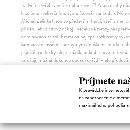
ty dveře zavřel zvenčí – nebo zevnitř? A ten druhý dů
k celému realizačnímu týmu (scenárista Ludvík Němec
Michal Zelinka) jsou to především herci, kteří z mailové
příběh, jehož citový náboj i nečekané zvraty nás překva
nominovaná za roli Emmi na nejlepší rozhlasový výkon r
šampaňské, ovšem s nezbytným douškem smutku u dna
je ještě trochu kyselejší ročník, pokud se ovšem k vín
vzrušují, možná dokonce občas i dráždí – ale především
poslední chvíle udržují v napětí, zda mezi nimi dojde
fyzickému přiťuknutí… Tak na zdraví. A na lásku. A n
Príjmete na
z nejpůsobivějších dialogů o lásce, jaké můžeme v souč
K prevádzke internetové
High-contrast mode
na zabezpečenie a merani
maximálneho pohodlia a 