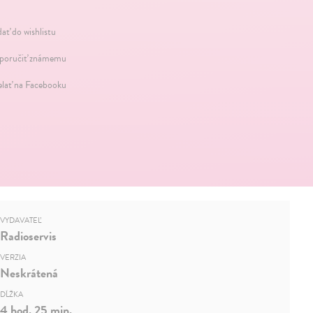
dať do wishlistu
oručiť známemu
elať na Facebooku
VYDAVATEĽ
Radioservis
VERZIA
Neskrátená
DĹŽKA
4 hod. 25 min.