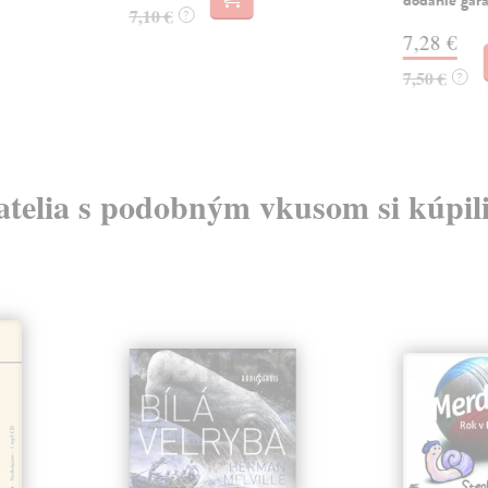
7,10 €
?
7,28 €
7,50 €
?
atelia s podobným vkusom si kúpili