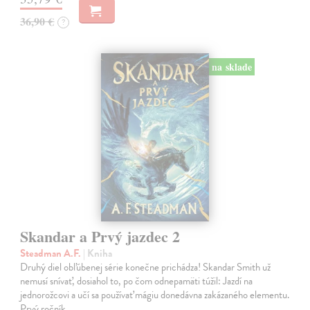
36,90 €
?
na sklade
Skandar a Prvý jazdec 2
Steadman A.F.
| Kniha
Druhý diel obľúbenej série konečne prichádza! Skandar Smith už
nemusí snívať, dosiahol to, po čom odnepamäti túžil: Jazdí na
jednorožcovi a učí sa používať mágiu donedávna zakázaného elementu.
Prvý ročník…