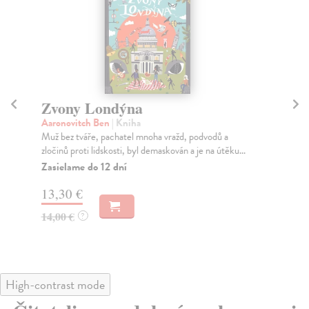
Zvony Londýna
S
Aaronovitch Ben
| Kniha
Aa
Muž bez tváře, pachatel mnoha vražd, podvodů a
Pol
zločinů proti lidskosti, byl demaskován a je na útěku...
dob
Zasielame do 12 dní
Za
13,30 €
13
14,00 €
14
?
High-contrast mode