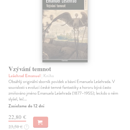
Vzývání temnot
Lešehrad Emanuel
| Kniha
Obsáhlý originální sborník povídek a básní Emanuela Lešehrada. V
souvislosti s evolucí české temné fantastiky a hororu bývá často
zmiňováno jméno Emanuela Lešehrada (1877–1955); leckdo o něm
slyšel, leč…
Zasielame do 12 dní
22,80 €
23,50 €
?