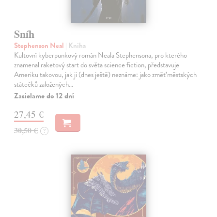
Sníh
Stephenson Neal
| Kniha
Kultovní kyberpunkový román Neala Stephensona, pro kterého
znamenal raketový start do světa science fiction, představuje
Ameriku takovou, jak ji (dnes ještě) neznáme: jako změť městských
státečků založených…
Zasielame do 12 dní
27,45 €
30,50 €
?