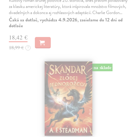
Kultový román druhej polovice 20. storočia, dnes právom považovaný
za klasiku americkej literatúry, ktorá inšpirovala množstvo filmových,
divadelných a dokonca aj rozhlasových adaptácií. Charlie Gordon…
Čaká sa dotlač, vychádza 4.9.2026, zasielame do 12 dní od
dotlače
18,42 €
18,99 €
?
na sklade