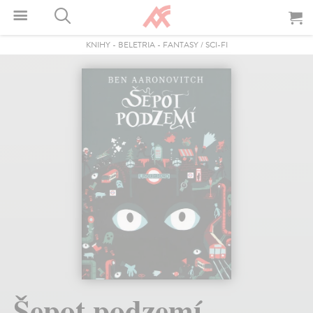
KNIHY
-
BELETRIA
-
FANTASY / SCI-FI
Šepot podzemí