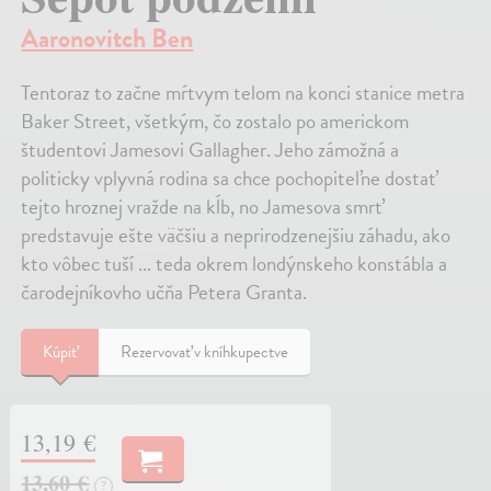
Aaronovitch Ben
Tentoraz to začne mŕtvym telom na konci stanice metra
Baker Street, všetkým, čo zostalo po americkom
študentovi Jamesovi Gallagher. Jeho zámožná a
politicky vplyvná rodina sa chce pochopiteľne dostať
tejto hroznej vražde na kĺb, no Jamesova smrť
predstavuje ešte väčšiu a neprirodzenejšiu záhadu, ako
kto vôbec tuší ... teda okrem londýnskeho konstábla a
čarodejníkovho učňa Petera Granta.
Kúpiť
Rezervovať v kníhkupectve
13,19 €
13,60 €
?