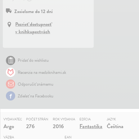
Zasielame do 12 dní
Pozrieť dostupnosť
v kníhkupectvách
Pridať do wishlistu
Recenzia na medziknihami.sk
Odporučiť známemu
Zdielať na Facebooku
VYDAVATEĽ
POČET STRÁN
ROK VYDANIA
EDÍCIA
JAZYK
Argo
276
2016
Fantastika
Čeština
VÄZBA
EAN