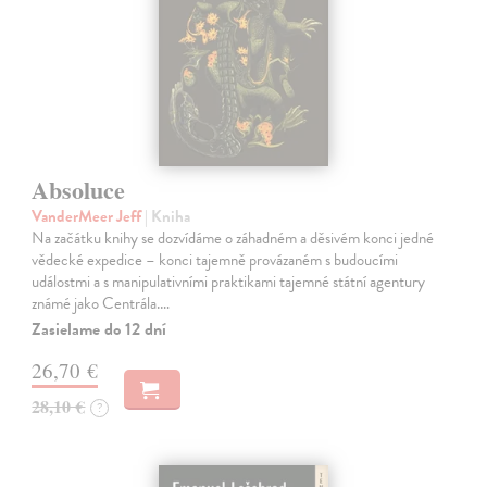
Absoluce
VanderMeer Jeff
| Kniha
Na začátku knihy se dozvídáme o záhadném a děsivém konci jedné
vědecké expedice – konci tajemně provázaném s budoucími
událostmi a s manipulativními praktikami tajemné státní agentury
známé jako Centrála.…
Zasielame do 12 dní
26,70 €
28,10 €
?