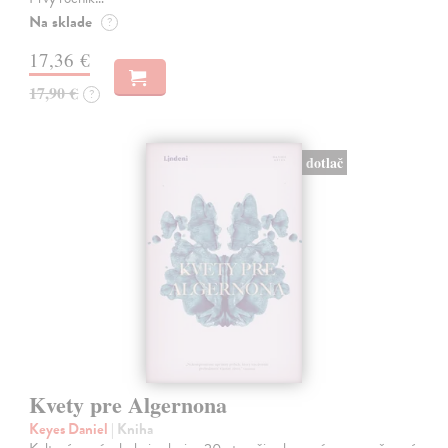
Na sklade
?
17,36 €
17,90 €
?
dotlač
Kvety pre Algernona
Keyes Daniel
| Kniha