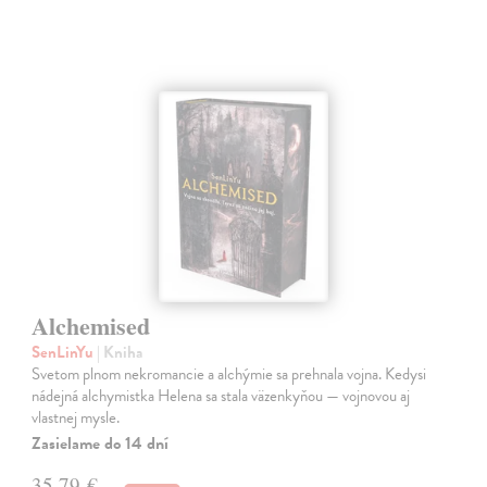
Alchemised
SenLinYu
| Kniha
Svetom plnom nekromancie a alchýmie sa prehnala vojna. Kedysi
nádejná alchymistka Helena sa stala väzenkyňou — vojnovou aj
vlastnej mysle.
Zasielame do 14 dní
35,79 €