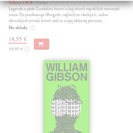
Tolkien J.R.R.
| Kniha
Legenda o páde Gondolinu hovorí o boji dvoch najväčších mocností
sveta. Zlo predstavuje Morgoth, najhorší zo všetkých, vodca
obrovských armád, ktoré riadi zo svojej železnej pevnosti.
Na sklade
?
18,55 €
19,95 €
?