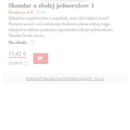
Skandar a zlodej jednorožcov 1
Steadman A.F.
| Kniha
Zabudnite na jednorožce z rozprávok, tieto vám naženú strach!
Postavte sa zoči-voči nečakaným hrdinom, elementálnej mágii,
súbojom na oblohe, prastarým tajomstvám a divým jednorožcom.
Skandar Smith chcel…
Na sklade
?
15,42 €
15,90 €
?
ZOBRAZIŤ ĎALŠIE Z KATEGÓRIE FANTASY / SCI-FI