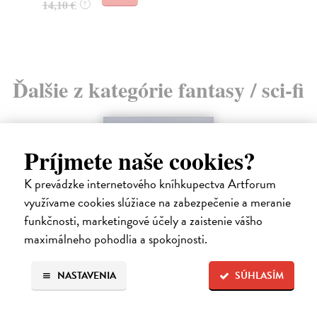
14,10 €
21
?
Ďalšie z kategórie fantasy / sci-fi
Príjmete naše cookies?
K prevádzke internetového kníhkupectva Artforum
využívame cookies slúžiace na zabezpečenie a meranie
funkčnosti, marketingové účely a zaistenie vášho
maximálneho pohodlia a spokojnosti.
NASTAVENIA
SÚHLASÍM
Pád Gondolinu