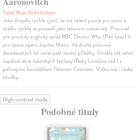
Aaronovitch
Tomáš Weiss, Medzi knihami
Jako dospělý rychle zjistil, že má talent pouze pro psaní a
vcelku rychle se prosadil jako televizní scenárista. Pracoval
pro proslulý anglický seriál BBC Doctor Who (Pán času) či
pro space operu Jupiter Moon. Ve druhé polovině
devadesátých let začal psát vlastní příběhy. Vznikla tak velmi
úspěšná série městských fantasy (Řeky Londýna atd.) s
policejním konstáblem Peterem Grantem. Video má i české
titullky.
High-contrast mode
Podobné tituly