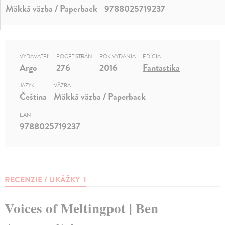
Mäkká väzba / Paperback
9788025719237
VYDAVATEĽ
POČET STRÁN
ROK VYDANIA
EDÍCIA
Argo
276
2016
Fantastika
JAZYK
VÄZBA
Čeština
Mäkká väzba / Paperback
EAN
9788025719237
RECENZIE / UKÁŽKY
1
Voices of Meltingpot | Ben