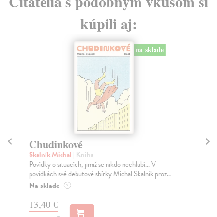
Čitatelia s podobným vkusom si
kúpili aj:
na sklade
Chudinkové
K
Skalník Michal
| Kniha
So
Povídky o situacích, jimiž se nikdo nechlubí... V
Sko
povídkách své debutové sbírky Michal Skalník proz...
nej
Na sklade
Na
?
13,40 €
20