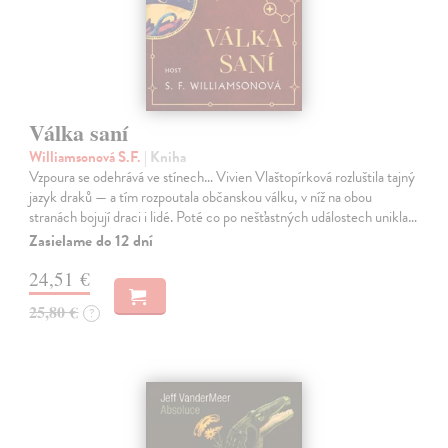
Válka saní
Williamsonová S.F.
| Kniha
Vzpoura se odehrává ve stínech… Vivien Vlaštopírková rozluštila tajný
jazyk draků — a tím rozpoutala občanskou válku, v níž na obou
stranách bojují draci i lidé. Poté co po nešťastných událostech unikla…
Zasielame do 12 dní
24,51 €
25,80 €
?