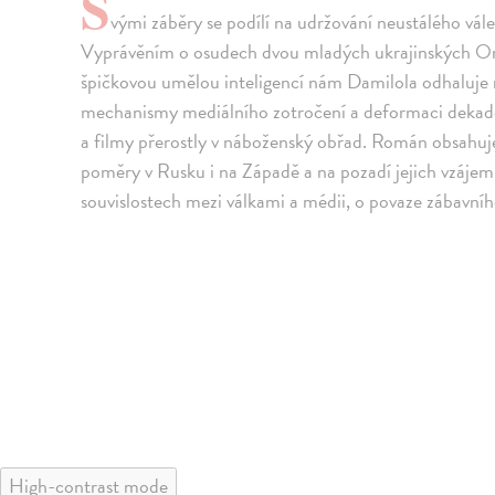
S
vými záběry se podílí na udržování neustálého vále
Vyprávěním o osudech dvou mladých ukrajinských Ork
špičkovou umělou inteligencí nám Damilola odhaluje
mechanismy mediálního zotročení a deformaci dekade
a filmy přerostly v náboženský obřad. Román obsahuje
poměry v Rusku i na Západě a na pozadí jejich vzájem
souvislostech mezi válkami a médii, o povaze zábavního
High-contrast mode