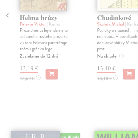
é
Helma hrůzy
Chudinkové
Pelevin Viktor
| Kniha
Skalník Michal
| Kniha
Próza dnes už legendárneho
Povídky o situacích, jim
súčasného ruského prozaika
nechlubí... V povídkách
viktora Pelevina parafrázuje
debutové sbírky Michal
známu grécku lege...
proz...
Zasielame do 12 dní
Na sklade
?
13,19 €
13,40 €
13,60 €
14,10 €
?
?
na sklade