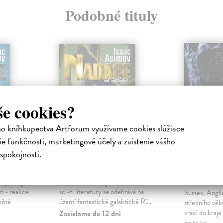
Podobné tituly
še cookies?
ho kníhkupectva Artforum využívame cookies slúžiace
e funkčnosti, marketingové účely a zaistenie vášho
spokojnosti.
Nadace a Říše
Oceán n
cesty
Asimov Isaac
| Kniha
 bytosti je
Druhá část dnes již klasického díla
Gaiman Nei
m - reakce
sci-fi literatury se odehrává na
Sussex, Angli
ožné
území fantastické galaktické Ří...
středního věk
vrací do kraje
Zasielame do 12 dní
ho to ke...