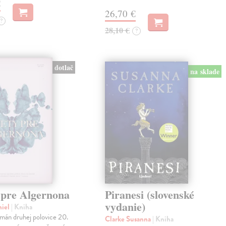
€
26,70 €
?
28,10 €
?
dotlač
na sklade
 pre Algernona
Piranesi (slovenské
vydanie)
niel
| Kniha
mán druhej polovice 20.
Clarke Susanna
| Kniha