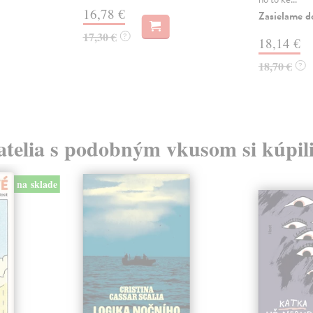
16,78 €
Zasielame d
17,30 €
?
18,14 €
18,70 €
?
atelia s podobným vkusom si kúpili
na sklade