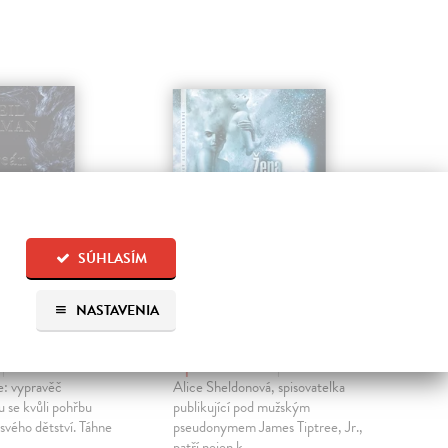
SÚHLASÍM
NASTAVENIA
a konci
Žena, kterou muži
Sn
neviděli
Ste
Kul
l
| Kniha
Tiptree James Jr.
| Kniha
Nea
e: vypravěč
Alice Sheldonová, spisovatelka
znam
u se kvůli pohřbu
publikující pod mužským
scie
 svého dětství. Táhne
pseudonymem James Tiptree, Jr.,
patří nejen k...