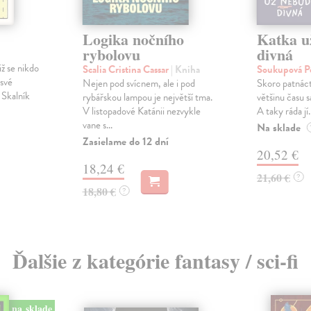
Logika nočního
Katka u
rybolovu
divná
iž se nikdo
Scalia Cristina Cassar
| Kniha
Soukupová P
 své
Nejen pod svícnem, ale i pod
Skoro patnáct
 Skalník
rybářskou lampou je největší tma.
většinu času s
V listopadové Katánii nezvykle
A taky ráda jí.
vane s...
Na sklade
Zasielame do 12 dní
20,52 €
18,24 €
21,60 €
?
18,80 €
?
Ďalšie z kategórie fantasy / sci-fi
na sklade