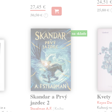
24,51 
27,45 €
25,80 €
30,50 €
?
na sklade
Skandar a Prvý
Kvety
jazdec 2
Keyes Da
ie a
Kultový ro
Steadman A.F.
| Kniha