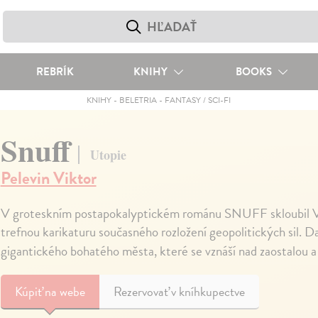
REBRÍK
KNIHY
BOOKS
KNIHY
-
BELETRIA
-
FANTASY / SCI-FI
Snuff
Utopie
Pelevin Viktor
V groteskním postapokalyptickém románu SNUFF skloubil Vik
trefnou karikaturu současného rozložení geopolitických sil. 
gigantického bohatého města, které se vznáší nad zaostalou 
Kúpiť
na webe
Rezervovať v kníhkupectve