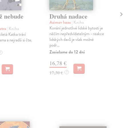
ž nebude
Druhá nadace
D 
sv
Asimov Isaac
| Kniha
Konání jednotlivé lidské bytosti je
etra
| Kniha
Fab
něčím nepředvídatelným - reakce
iletá Katka tráví
Dhik
lidských davů je však možné
ama a nejradši si čte.
form
podr...
cít
Sand
Zasielame do 12 dní
?
Zas
16,78 €
17
17,30 €
?
18,