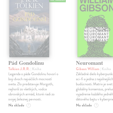
Pád Gondolinu
Neuromant
Tolkien J.R.R.
| Kniha
Gibson William
| Kniha
Legenda o páde Gondolinu hovorí o
Základné dielo kyberpunku
boji dvoch najväčších mocností
sci-fi a jedna z najsilnejších
sveta. Zlo predstavuje Morgoth,
budúcnosti. Matrix je svet
najhorší zo všetkých, vodca
globálny konsenzus, prelu
obrovských armád, ktoré riadi zo
vyjadrenie každého jedné
svojej železnej pevnosti.
dátového bajtu v kyberpri
Na sklade
Na sklade
?
?