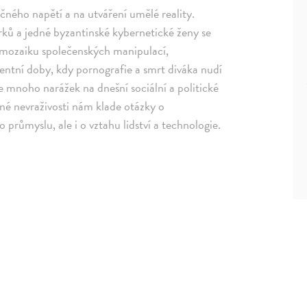
čného napětí a na utváření umělé reality.
ů a jedné byzantinské kybernetické ženy se
 mozaiku společenských manipulací,
ntní doby, kdy pornografie a smrt diváka nudí
 mnoho narážek na dnešní sociální a politické
né nevraživosti nám klade otázky o
 průmyslu, ale i o vztahu lidství a technologie.