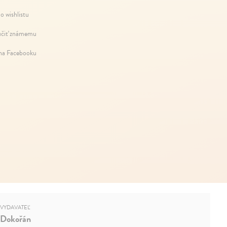
o wishlistu
čiť známemu
 na Facebooku
VYDAVATEĽ
Dokořán