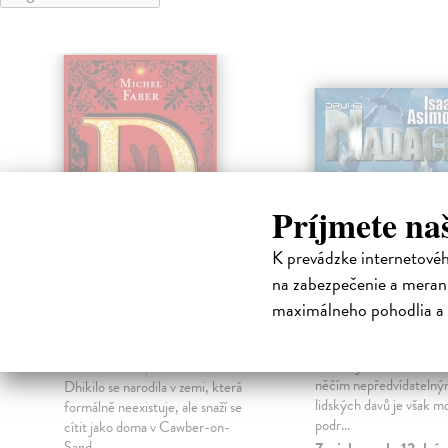
Príjmete na
K prevádzke internetové
na zabezpečenie a merani
maximálneho pohodlia a 
D aneb příběh dvou
Druhá nadace
světů
Asimov Isaac
| Kniha
Konání jednotlivé lidské
Faber Michel
| Kniha
o
něčím nepředvídatelný
Dhikilo se narodila v zemi, která
lidských davů je však m
formálně neexistuje, ale snaží se
podr...
cítit jako doma v Cawber-on-
Sand...