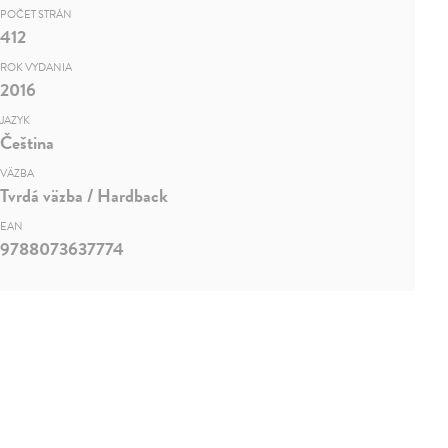
POČET STRÁN
412
ROK VYDANIA
2016
JAZYK
Čeština
VÄZBA
Tvrdá väzba / Hardback
EAN
9788073637774