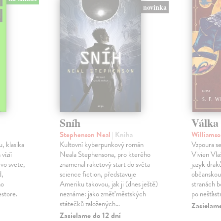
novinka
Sníh
Válka 
Stephenson Neal
| Kniha
Williamso
, klasika
Kultovní kyberpunkový román
Vzpoura se
 vízií
Neala Stephensona, pro kterého
Vivien Vlaš
 vo svete,
znamenal raketový start do světa
jazyk drak
d,
science fiction, představuje
občanskou 
ho
Ameriku takovou, jak ji (dnes ještě)
stranách bo
estore.
neznáme: jako změť městských
po nešťast
státečků založených…
Zasielame
Zasielame do 12 dní