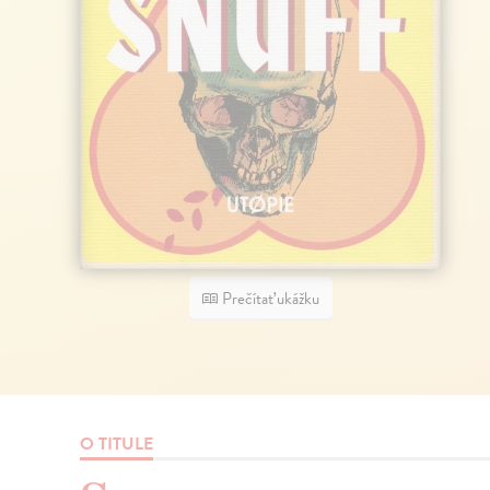
Prečítať ukážku
O TITULE