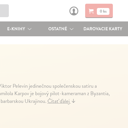
0 ks
E-KNIHY
OSTATNÉ
DAROVACIE KARTY
tor Pelevin jedinečnou společenskou satiru a
Damilola Karpov je bojový pilot-kameraman z Byzantia,
a barbarskou Ukrajinou.
Čítať ďalej
↓