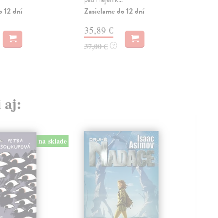
Zas
o 12 dní
Zasielame do 12 dní
27
35,89 €
30,
37,00 €
?
 aj:
na sklade