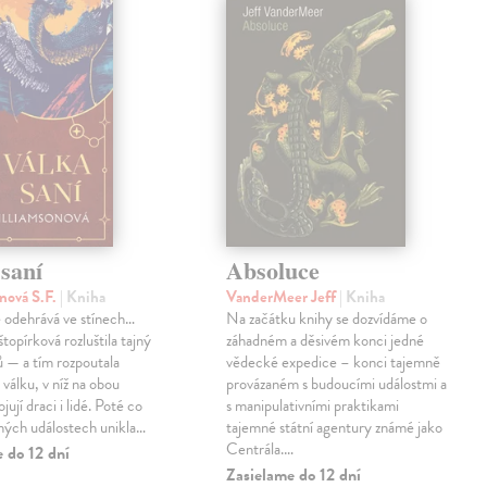
saní
Absoluce
nová S.F.
| Kniha
VanderMeer Jeff
| Kniha
 odehrává ve stínech…
Na začátku knihy se dozvídáme o
topírková rozluštila tajný
záhadném a děsivém konci jedné
ů — a tím rozpoutala
vědecké expedice – konci tajemně
válku, v níž na obou
provázaném s budoucími událostmi a
jují draci i lidé. Poté co
s manipulativními praktikami
ných událostech unikla…
tajemné státní agentury známé jako
Centrála.…
 do 12 dní
Zasielame do 12 dní