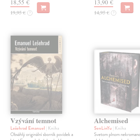
18,55 €
13,90 €
19,95 €
14,95 €
?
?
Vzývání temnot
Alchemised
Lešehrad Emanuel
| Kniha
SenLinYu
| Kniha
Obsáhlý originální sborník povídek a
Svetom plnom nekromanc