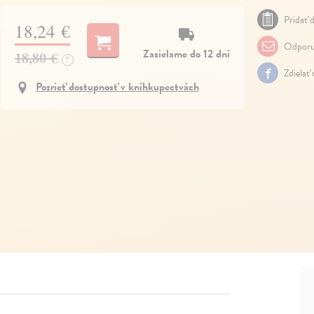
Pridať d
18,24 €
Odporu
Zasielame do 12 dní
18,80 €
?
Zdielať
Pozrieť dostupnosť v kníhkupectvách