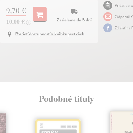
Pridať do w
9,70 €
Odporučiť
Zasielame do 5 dní
10,00 €
?
Zdielať na 
Pozrieť dostupnosť v kníhkupectvách
Podobné tituly