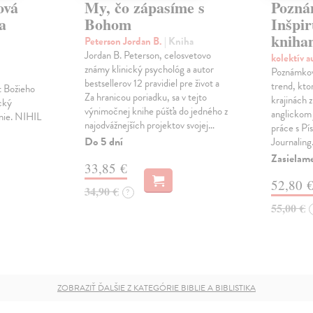
ová
My, čo zápasíme s
Pozná
a
Bohom
Inšpir
kniha
Peterson Jordan B.
| Kniha
Jordan B. Peterson, celosvetovo
kolektív 
známy klinický psychológ a autor
Poznámková
bestsellerov 12 pravidiel pre život a
trend, kto
xt Božieho
Za hranicou poriadku, sa v tejto
krajinách 
cký
výnimočnej knihe púšťa do jedného z
anglickom 
anie. NIHIL
najodvážnejších projektov svojej…
práce s Pí
Do 5 dní
Journaling
Zasielam
33,85 €
52,80 
34,90 €
?
55,00 €
ZOBRAZIŤ ĎALŠIE Z KATEGÓRIE BIBLIE A BIBLISTIKA