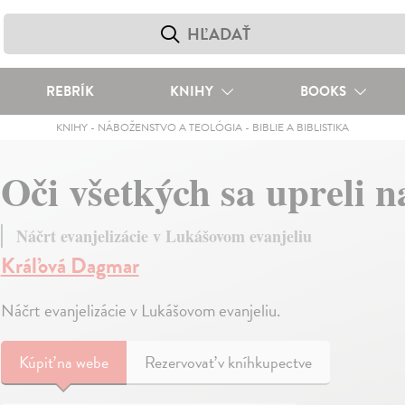
REBRÍK
KNIHY
BOOKS
KNIHY
-
NÁBOŽENSTVO A TEOLÓGIA
-
BIBLIE A BIBLISTIKA
Oči všetkých sa upreli 
Náčrt evanjelizácie v Lukášovom evanjeliu
Kráľová Dagmar
Náčrt evanjelizácie v Lukášovom evanjeliu.
Kúpiť
na webe
Rezervovať v kníhkupectve