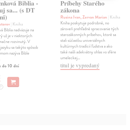
mková Biblia -
Príbehy Starého
uj sa... (s DT
zákona
mi)
Rusina Ivan, Zervan Marian
| Kniha
Kniha poskytuje podrobné, no
autorov
| Kniha
zároveň prehľadné spracovanie tých
 Biblia nadväzuje na
starozákonných príbehov, ktoré sa
rý už je v niektorých
stali súčasťou univerzálnych
značne rozvinutý. V
kultúrnych tradícií ľudstva a ako
jazyku sa takýto spôsob
také našli adekvátny ohlas vo sfére
smom nazýva Bible
umeleckej…
.
titul je vypredaný
e do 10 dní
€
?