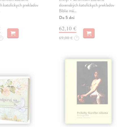
h katolíckych prekladov
slovenských katolíckych prekladov
…
Biblie má…
Do 5 dní
€
62,10 €
69,00 €
?
?