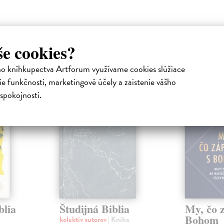
še cookies?
atelia s podobným vkusom si kúpili
ho kníhkupectva Artforum využívame cookies slúžiace
e funkčnosti, marketingové účely a zaistenie vášho
spokojnosti.
na sklade
na sklade
blia
Študijná Biblia
My, čo 
Bohom
kolektív autorov
| Kniha