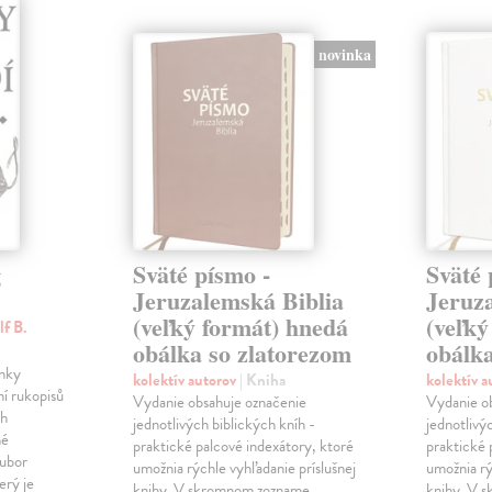
novinka
g
Sväté písmo -
Sväté 
Jeruzalemská Biblia
Jeruz
(veľký formát) hnedá
(veľký
lf B.
obálka so zlatorezom
obálk
ínky
kolektív autorov
| Kniha
kolektív 
í rukopisů
Vydanie obsahuje označenie
Vydanie o
ch
jednotlivých biblických kníh -
jednotlivý
né
praktické palcové indexátory, ktoré
praktické 
oubor
umožnia rýchle vyhľadanie príslušnej
umožnia rý
erý je
knihy. V skromnom zozname
knihy. V 