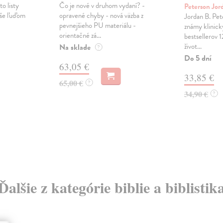
to listy
Čo je nové v druhom vydaní? -
Peterson Jor
íše ľuďom
opravené chyby - nová väzba z
Jordan B. Pet
pevnejšieho PU materiálu -
známy klinick
orientačné zá...
bestsellerov 1
život...
Na sklade
?
Do 5 dní
63,05 €
33,85 €
65,00 €
?
34,90 €
?
Ďalšie z kategórie biblie a biblistik