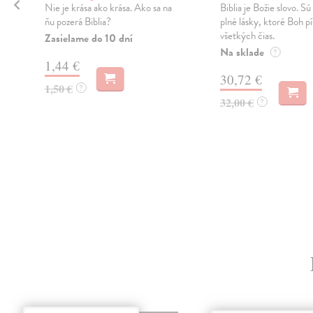
Nie je krása ako krása. Ako sa na
Biblia je Božie slovo. Sú 
ňu pozerá Biblia?
plné lásky, ktoré Boh p
všetkých čias.
Zasielame do 10 dní
Na sklade
?
1,44 €
30,72 €
1,50 €
?
32,00 €
?