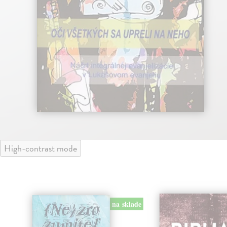
High-contrast mode
na sklade
klade