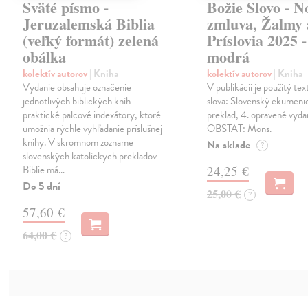
Sväté písmo -
Božie Slovo - N
Jeruzalemská Biblia
zmluva, Žalmy 
(veľký formát) zelená
Príslovia 2025 -
obálka
modrá
kolektív autorov
| Kniha
kolektív autorov
| Kniha
Vydanie obsahuje označenie
V publikácii je použitý te
jednotlivých biblických kníh -
slova: Slovenský ekumeni
praktické palcové indexátory, ktoré
preklad, 4. opravené vyd
umožnia rýchle vyhľadanie príslušnej
OBSTAT: Mons.
knihy. V skromnom zozname
Na sklade
?
slovenských katolíckych prekladov
Biblie má…
24,25 €
Do 5 dní
25,00 €
?
57,60 €
64,00 €
?