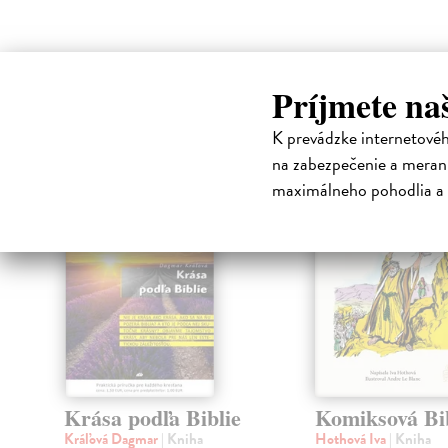
High-contrast mode
Príjmete na
Čit
K prevádzke internetové
na zabezpečenie a merani
nka
maximálneho pohodlia a 
Krása podľa Biblie
Komiksová Bi
Kráľová Dagmar
| Kniha
Hothová Iva
| Kniha