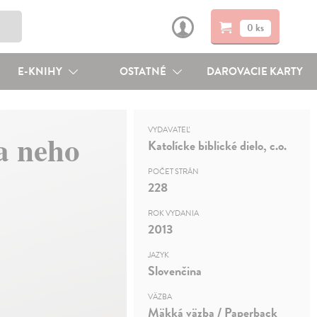
0 ks
E-KNIHY
OSTATNÉ
DAROVACIE KARTY
VYDAVATEĽ
na neho
Katolícke biblické dielo, c.o.
POČET STRÁN
228
ROK VYDANIA
2013
JAZYK
Slovenčina
VÄZBA
Mäkká väzba / Paperback