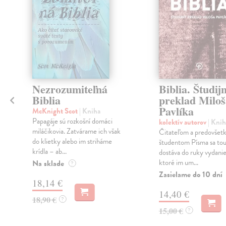
Nezrozumiteľná
Biblia. Študij
Biblia
preklad Miloš
Pavlíka
McKnight Scot
| Kniha
Papagáje sú rozkošní domáci
kolektív autorov
| Knih
miláčikovia. Zatvárame ich však
Čitateľom a predovšet
do klietky alebo im striháme
študentom Písma sa tou
krídla – ab...
dostáva do ruky vydanie
ktoré im um...
Na sklade
?
Zasielame do 10 dní
18,14 €
14,40 €
18,90 €
?
15,00 €
?