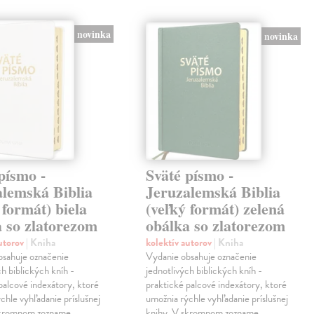
novinka
novinka
písmo -
Sväté písmo -
alemská Biblia
Jeruzalemská Biblia
 formát) biela
(veľký formát) zelená
a so zlatorezom
obálka so zlatorezom
autorov
| Kniha
kolektív autorov
| Kniha
bsahuje označenie
Vydanie obsahuje označenie
ch biblických kníh -
jednotlivých biblických kníh -
palcové indexátory, ktoré
praktické palcové indexátory, ktoré
chle vyhľadanie príslušnej
umožnia rýchle vyhľadanie príslušnej
skromnom zozname
knihy. V skromnom zozname