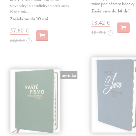
znám pod názvem kodexy
slovenských katolíckych prekladov
Zasielame do 14 dní
Biblie má…
Zasielame do 10 dní
18,42 €
57,60 €
18,99 €
?
64,00 €
?
novinka