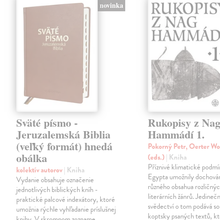
novinka
Sväté písmo -
Rukopisy z Na
Jeruzalemská Biblia
Hammádí 1.
(veľký formát) hnedá
Pokorný Petr, Oerter Wo
obálka
(eds.)
| Kniha
Příznivé klimatické podm
kolektív autorov
| Kniha
Egypta umožnily dochován
Vydanie obsahuje označenie
různého obsahua rozličný
jednotlivých biblických kníh -
literárních žánrů. Jedineč
praktické palcové indexátory, ktoré
svědectví o tom podává s
umožnia rýchle vyhľadanie príslušnej
koptsky psaných textů, kt
knihy. V skromnom zozname