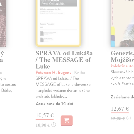
ný
SPRÁVA od Lukáša
Genezis
a
/ The MESSAGE of
Mojžišo
Luke
kolektív aut
Slovenská bib
a
Peterson H. Eugene
| Kniha
vydala tento 
kým
SPRÁVA od Lukáša / The
ako 6. časť z r
to cestou
MESSAGE of Luke je slovensko
...
 Biblie,
- anglické vydanie dynamického
prekladu biblický...
Zasielame d
Zasielame do 14 dní
12,67 €
10,57 €
13,20 €
?
10,90 €
?