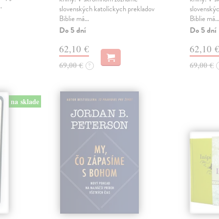
…
slovenských katolíckych prekladov
slovenskýc
Biblie má…
Biblie má
Do 5 dní
Do 5 dní
62,10 €
62,10 
69,00 €
69,00 €
?
na sklade