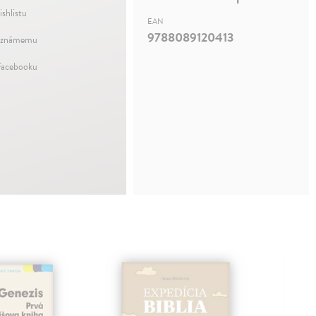
ishlistu
EAN
9788089120413
 známemu
Facebooku