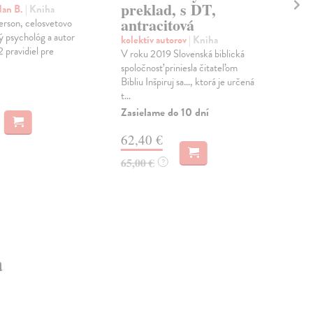
preklad, s DT,
dan B.
| Kniha
kol
antracitová
erson, celosvetovo
Svä
ý psychológ a autor
s v
kolektív autorov
| Kniha
2 pravidiel pre
dvo
V roku 2019 Slovenská biblická
uľah
spoločnosť priniesla čitateľom
Zas
Bibliu Inšpiruj sa…, ktorá je určená
t...
60
Zasielame do 10 dní
63,
62,40 €
65,00 €
?
a