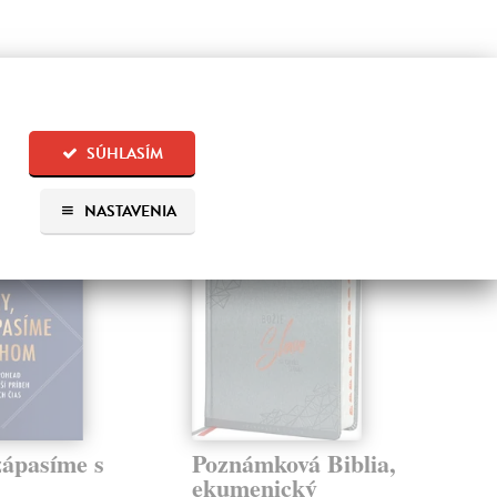
 aj:
SÚHLASÍM
NASTAVENIA
zápasíme s
Poznámková Biblia,
Bi
ekumenický
zá