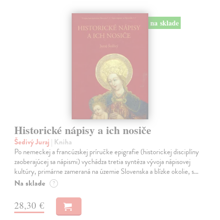
na sklade
Historické nápisy a ich nosiče
Šedivý Juraj
| Kniha
Po nemeckej a francúzskej príručke epigrafie (historickej disciplíny
zaoberajúcej sa nápismi) vychádza tretia syntéza vývoja nápisovej
kultúry, primárne zameraná na územie Slovenska a blízke okolie, s…
Na sklade
?
28,30 €