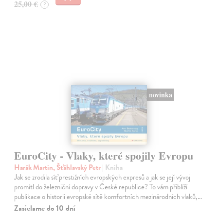
25,00 €
?
novinka
EuroCity - Vlaky, které spojily Evropu
Harák Martin, Šťáhlavský Petr
| Kniha
Jak se zrodila síť prestižních evropských expresů a jak se její vývoj
promítl do železniční dopravy v České republice? To vám přiblíží
publikace o historii evropské sítě komfortních mezinárodních vlaků,…
Zasielame do 10 dní