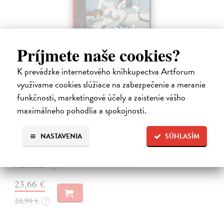
Príjmete naše cookies?
K prevádzke internetového kníhkupectva Artforum
využívame cookies slúžiace na zabezpečenie a meranie
funkčnosti, marketingové účely a zaistenie vášho
Studne mútne
maximálneho pohodlia a spokojnosti.
Getting Peter
| Kniha
Sú ikonickými postavami našej kultúry. Postavili im sochy a
pomenovali po nich ulice, majú svoje nespochybniteľné miesto v
NASTAVENIA
SÚHLASÍM
lexikónoch literatúry aj učebniciach, slovenské moderné umenie sa
bez nich nedá…
Na sklade
?
23,66 €
24,90 €
?