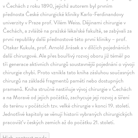
v Čechách z roku 1890, jejichž autorem byl prvním
přednosta České chirurgické kliniky Karlo-Ferdinandovy
univerzity v Praze prof. Vilém Weiss. Dějinami chirurgie v
Čechách, a zvláště na pražské lékařské fakultě, se zabývali za
první republiky další přednostové této první kliniky – prof.
Otakar Kukula, prof. Arnold Jirásek a v dílčích pojednáních
další chirurgové. Ale přes bouřlivý rozvoj oboru již téměř po
tři generace aktivních chirurgů soustavnější pojednání o vývoji
chirurgie chybí. Proto vznikla tato kniha zásluhou současných
chirurgů na základě fragmentů pamětí nebo dostupných
pramenů. Kniha stručně nastiňuje vývoj chirurgie v Čechách
a na Moravě od jejích počátků, zachycuje její rozvoj a šíření
do terénu v počátcích tzv. velké chirurgie v konci 19. století.
Jednotlivé kapitoly se věnují historii vybraných chirurgických
pracovišť v českých zemích až do počátku 21. století.
High-contrast mode