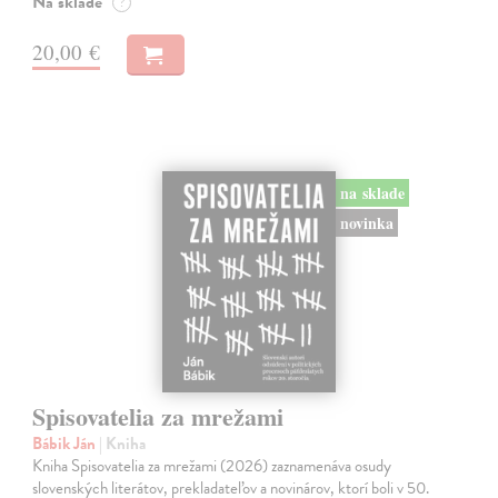
Na sklade
?
20,00 €
na sklade
novinka
Spisovatelia za mrežami
Bábik Ján
| Kniha
Kniha Spisovatelia za mrežami (2026) zaznamenáva osudy
slovenských literátov, prekladateľov a novinárov, ktorí boli v 50.