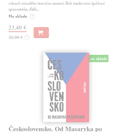
rokoch minulého storočia väznení. Boli medzi nimi špičkoví
spisovatelia, ďalší…
Na sklade
?
23,40 €
26,00 €
?
na sklade
Československo. Od Masaryka po