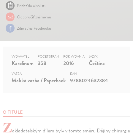
Pridať do wishlistu
Odporučiť známemu
Zdielať na Facebooku
VYDAVATEĽ
POČET STRÁN
ROK VYDANIA
JAZYK
Karolinum
358
2016
Čeština
VÄZBA
EAN
Mäkká väzba / Paperback
9788024632384
O TITULE
Z
akladatelským dílem byly v tomto směru Dějiny chirurgie