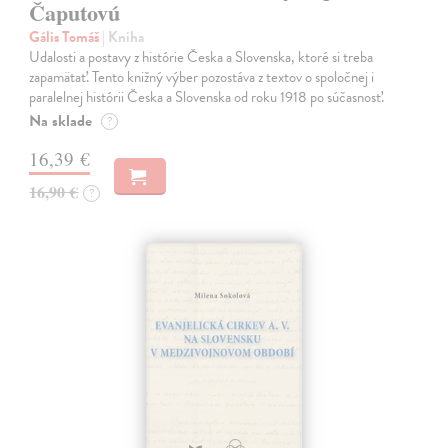
Čaputovú
Gális Tomáš
| Kniha
Udalosti a postavy z histórie Česka a Slovenska, ktoré si treba
zapamätať. Tento knižný výber pozostáva z textov o spoločnej i
paralelnej histórii Česka a Slovenska od roku 1918 po súčasnosť.
Na sklade
?
16,39 €
16,90 €
?