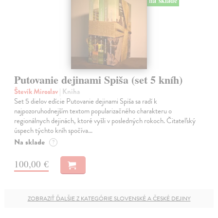
na sklade
Putovanie dejinami Spiša (set 5 kníh)
Števík Miroslav
| Kniha
Set 5 dielov edície Putovanie dejinami Spiša sa radí k
najpozoruhodnejším textom popularizačného charakteru o
regionálnych dejinách, ktoré vyšli v posledných rokoch. Čitateľský
úspech týchto kníh spočíva…
Na sklade
?
100,00 €
ZOBRAZIŤ ĎALŠIE Z KATEGÓRIE SLOVENSKÉ A ČESKÉ DEJINY