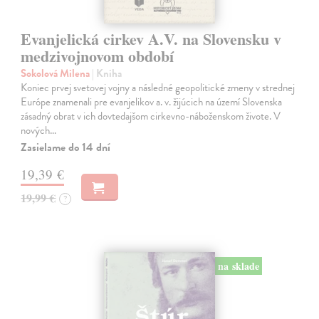
Evanjelická cirkev A.V. na Slovensku v
medzivojnovom období
Sokolová Milena
| Kniha
Koniec prvej svetovej vojny a následné geopolitické zmeny v strednej
Európe znamenali pre evanjelikov a. v. žijúcich na území Slovenska
zásadný obrat v ich dovtedajšom cirkevno-náboženskom živote. V
nových…
Zasielame do 14 dní
19,39 €
19,99 €
?
na sklade