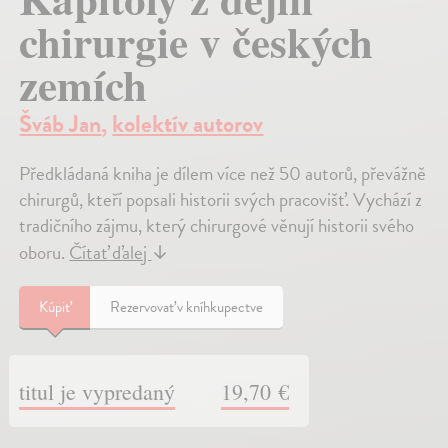
chirurgie v českých
zemích
Šváb Jan
,
kolektív autorov
Předkládaná kniha je dílem více než 50 autorů, převážně
chirurgů, kteří popsali historii svých pracovišť. Vychází z
tradičního zájmu, který chirurgové věnují historii svého
oboru.
Čítať ďalej
↓
Kúpiť
Rezervovať v kníhkupectve
titul je vypredaný
19,70 €