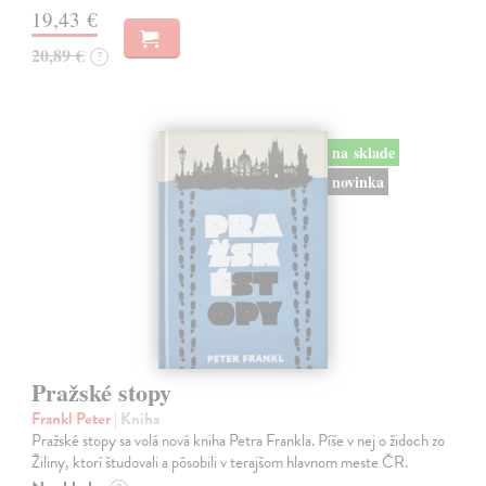
19,43 €
20,89 €
?
na sklade
novinka
Pražské stopy
Frankl Peter
| Kniha
Pražské stopy sa volá nová kniha Petra Frankla. Píše v nej o židoch zo
Žiliny, ktorí študovali a pôsobili v terajšom hlavnom meste ČR.