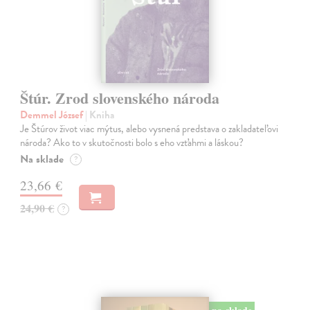
Štúr. Zrod slovenského národa
Demmel József
| Kniha
Je Štúrov život viac mýtus, alebo vysnená predstava o zakladateľovi
národa? Ako to v skutočnosti bolo s eho vzťahmi a láskou?
Na sklade
?
23,66 €
24,90 €
?