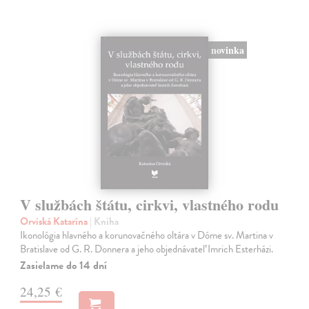
novinka
V službách štátu, cirkvi, vlastného rodu
Orviská Katarína
| Kniha
Ikonológia hlavného a korunovačného oltára v Dóme sv. Martina v
Bratislave od G. R. Donnera a jeho objednávateľ Imrich Esterházi.
Zasielame do 14 dní
24,25 €